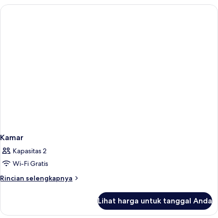
Kamar
Kapasitas 2
Wi-Fi Gratis
Rincian
Rincian selengkapnya
lebih
lanjut
Lihat harga untuk tanggal Anda
untuk
Kamar