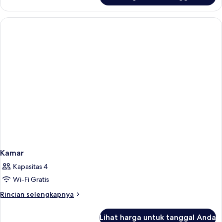
Kamar
Kamar
Kapasitas 4
Wi-Fi Gratis
Rincian
Rincian selengkapnya
lebih
lanjut
Lihat harga untuk tanggal Anda
untuk