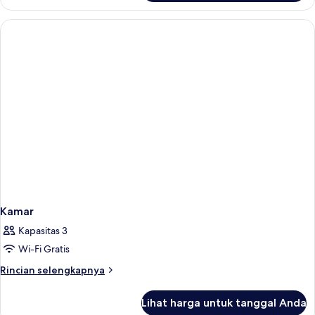
Kamar
Kamar
Kapasitas 3
Wi-Fi Gratis
Rincian
Rincian selengkapnya
lebih
lanjut
Lihat harga untuk tanggal Anda
untuk