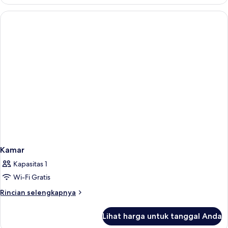
Kamar
Kamar
Kapasitas 1
Wi-Fi Gratis
Rincian
Rincian selengkapnya
lebih
lanjut
Lihat harga untuk tanggal Anda
untuk