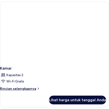
Kamar
Kapasitas 2
Wi-Fi Gratis
Rincian
Rincian selengkapnya
lebih
lanjut
Lihat harga untuk tanggal Anda
untuk
Kamar