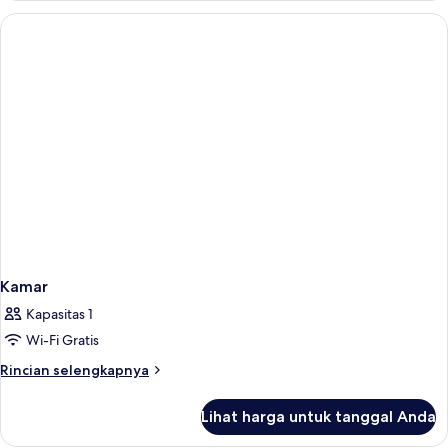
Kamar
Kapasitas 1
Wi-Fi Gratis
Rincian
Rincian selengkapnya
lebih
lanjut
Lihat harga untuk tanggal Anda
untuk
Kamar