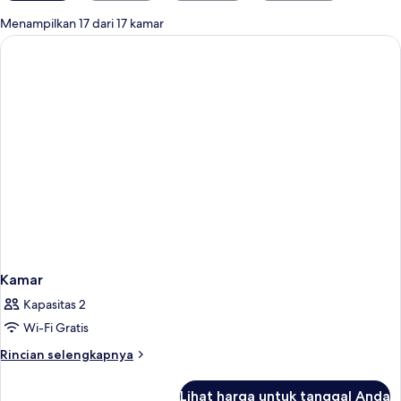
untuk
Menampilkan 17 dari 17 kamar
kamar
Kamar
Kapasitas 2
Wi-Fi Gratis
Rincian
Rincian selengkapnya
lebih
lanjut
Lihat harga untuk tanggal Anda