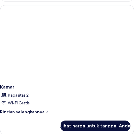
Kamar
Kapasitas 2
Wi-Fi Gratis
Rincian
Rincian selengkapnya
lebih
lanjut
Lihat harga untuk tanggal Anda
untuk
Kamar