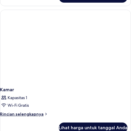
Kamar
Kamar
Kapasitas 1
Wi-Fi Gratis
Rincian
Rincian selengkapnya
lebih
lanjut
Lihat harga untuk tanggal Anda
untuk