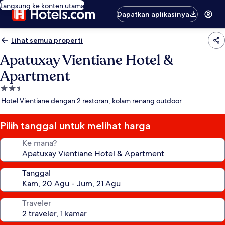
Langsung ke konten utama
Dapatkan aplikasinya
Lihat semua properti
Apatuxay Vientiane Hotel &
Apartment
Properti
bintang
Hotel Vientiane dengan 2 restoran, kolam renang outdoor
2.5
Pilih tanggal untuk melihat harga
Ke mana?
Tanggal
Traveler