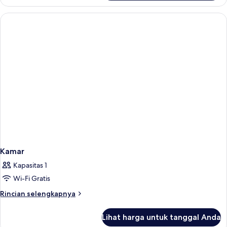
Kamar
Kamar
Kapasitas 1
Wi-Fi Gratis
Rincian
Rincian selengkapnya
lebih
lanjut
Lihat harga untuk tanggal Anda
untuk