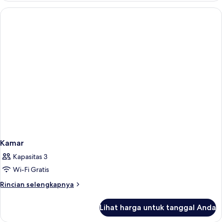
Kamar
Kapasitas 3
Wi-Fi Gratis
Rincian
Rincian selengkapnya
lebih
lanjut
Lihat harga untuk tanggal Anda
untuk
Kamar