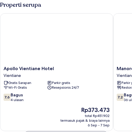
Properti serupa
Apollo Vientiane Hotel
Manorom
Apollo
Manoro
Apollo Vientiane Hotel
Manor
Vientiane
Chateau
Vientiane
Vientia
Hotel
Hotel
Gratis Sarapan
Parkir gratis
Parkir 
Vientiane
Vientian
Wi-Fi Gratis
Resepsionis 24/7
Restor
7.6
7.2
Bagus
Bag
7,6
7,2
dari
dari
4 ulasan
36 u
10,
10,
Harga
Rp373.473
Bagus,
Bagus,
sekarang
4
36
total Rp451.902
Rp373.473
termasuk pajak & biaya lainnya
ulasan
ulasan
6 Sep - 7 Sep