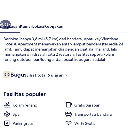
Hotel
&
Apartment
belumnya
Berikutnya
53+
Ringkasan
Kamar
Lokasi
Kebijakan
Berlokasi hanya 3,6 mil (5,7 km) dari bandara, Apatuxay Vientiane
Hotel & Apartment menawarkan antar-jemput bandara (tersedia 24
jam). Tamu dapat memanjakan diri dengan pijat ala Thailand, lalu
memanjakan diri di salah satu 2 restoran. Fasilitas seperti kolam
renang outdoor, bar/lounge, dan pusat kebugaran adalah
keunggulan lain yang bisa Anda nikmati.
Ulasan
Bagus
6,0
Lihat total 6 ulasan
6,0 dari 10
Kamar Triple Ekonomi, kamar mandi 
Fasilitas populer
Kolam renang
Gratis Sarapan
Spa
Transportasi bandara
Parkir gratis
Wi-Fi Gratis