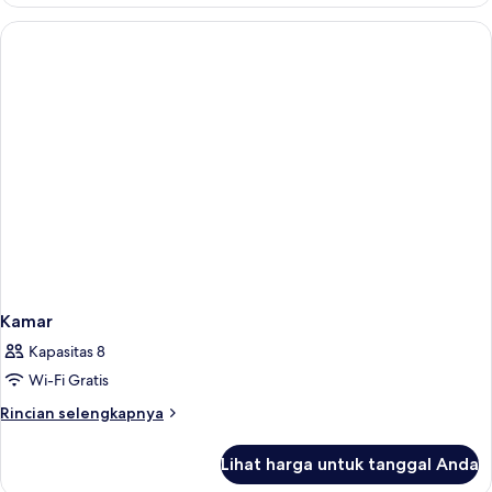
Kamar
Kamar
Kapasitas 8
Wi-Fi Gratis
Rincian
Rincian selengkapnya
lebih
lanjut
Lihat harga untuk tanggal Anda
untuk
Kamar