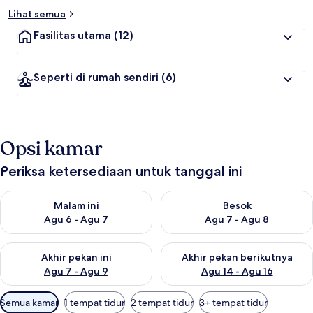
Lihat semua
Fasilitas utama
(12)
Seperti di rumah sendiri
(6)
Opsi kamar
Periksa ketersediaan untuk tanggal ini
Periksa ketersediaan untuk malam ini Agu 6 - Agu 7
Periksa ketersediaan untuk be
Malam ini
Besok
Agu 6 - Agu 7
Agu 7 - Agu 8
Periksa ketersediaan untuk akhir pekan ini Agu 7 - Agu 9
Periksa ketersediaan untuk ak
Akhir pekan ini
Akhir pekan berikutnya
Agu 7 - Agu 9
Agu 14 - Agu 16
Filter
Semua kamar
1 tempat tidur
2 tempat tidur
3+ tempat tidur
tersedia