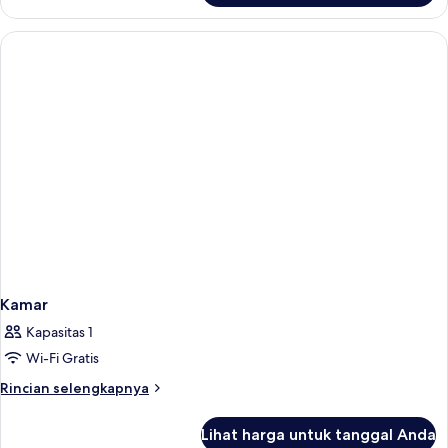
Kamar
Kamar
Kapasitas 1
Wi-Fi Gratis
Rincian
Rincian selengkapnya
lebih
lanjut
Lihat harga untuk tanggal Anda
untuk