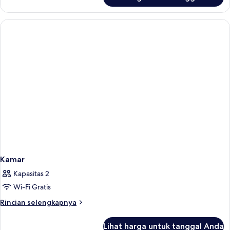
untuk
Kamar
Kamar
Kapasitas 2
Wi-Fi Gratis
Rincian
Rincian selengkapnya
lebih
lanjut
Lihat harga untuk tanggal Anda
untuk