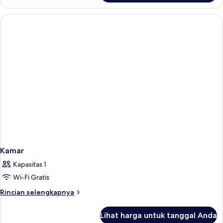
Kamar
Kamar
Kapasitas 1
Wi-Fi Gratis
Rincian
Rincian selengkapnya
lebih
lanjut
Lihat harga untuk tanggal Anda
untuk