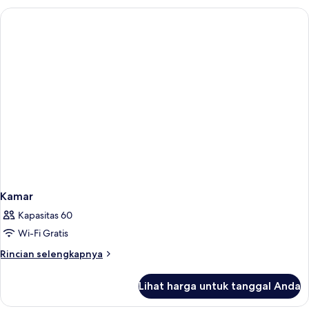
Kamar
Kapasitas 60
Wi-Fi Gratis
Rincian
Rincian selengkapnya
lebih
lanjut
Lihat harga untuk tanggal Anda
untuk
Kamar