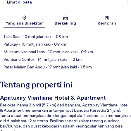
Lihat di peta
Peta
Yang ada di sekitar
Berkeliling
Restoran
Talat Sao
- 10 mnt jalan kaki
- 0.9 km
Patuxay
- 10 mnt jalan kaki
- 0.9 km
Museum Nasional Laos
- 10 mnt jalan kaki
- 0.9 km
Vientiane Center
- 14 mnt jalan kaki
- 1.2 km
Pasar Malam Ban Anou
- 17 mnt jalan kaki
- 1.5 km
Tentang properti ini
Apatuxay Vientiane Hotel & Apartment
Berlokasi hanya 3,6 mil (5,7 km) dari bandara, Apatuxay Vientiane Hotel
& Apartment menawarkan antar-jemput bandara (tersedia 24 jam).
Tamu dapat memanjakan diri dengan pijat ala Thailand, lalu memanjakan
diri di salah satu 2 restoran. Fasilitas seperti kolam renang outdoor,
bar/lounge, dan pusat kebugaran adalah keunggulan lain yang bisa