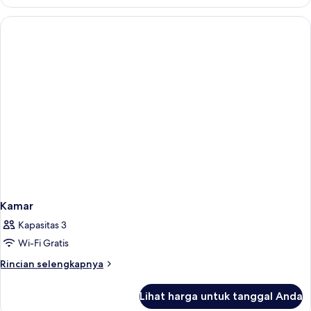
Kamar
Kamar
Kapasitas 3
Wi-Fi Gratis
Rincian
Rincian selengkapnya
lebih
lanjut
Lihat harga untuk tanggal Anda
untuk