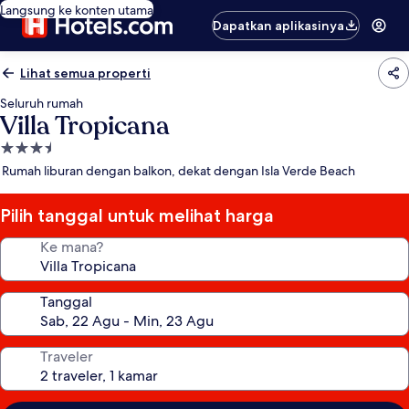
Langsung ke konten utama
Dapatkan aplikasinya
Lihat semua properti
Seluruh rumah
Villa Tropicana
Properti
bintang
Rumah liburan dengan balkon, dekat dengan Isla Verde Beach
3.5
Pilih tanggal untuk melihat harga
Ke mana?
Tanggal
Traveler