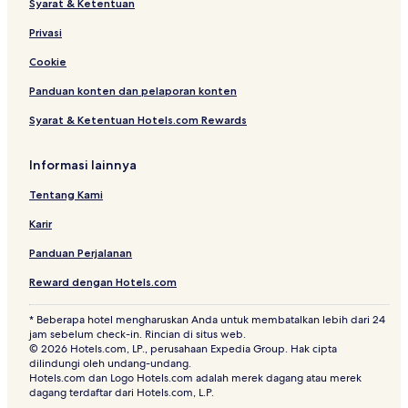
Syarat & Ketentuan
r
r
i
k
Privasi
o
b
t
y
Cookie
t
W
Panduan konten dan pelaporan konten
B
y
o
n
Syarat & Ketentuan Hotels.com Rewards
n
d
v
h
o
a
Informasi lainnya
y
m
Tentang Kami
Karir
Panduan Perjalanan
Reward dengan Hotels.com
* Beberapa hotel mengharuskan Anda untuk membatalkan lebih dari 24
jam sebelum check-in. Rincian di situs web.
© 2026 Hotels.com, LP., perusahaan Expedia Group. Hak cipta
dilindungi oleh undang-undang.
Hotels.com dan Logo Hotels.com adalah merek dagang atau merek
dagang terdaftar dari Hotels.com, L.P.