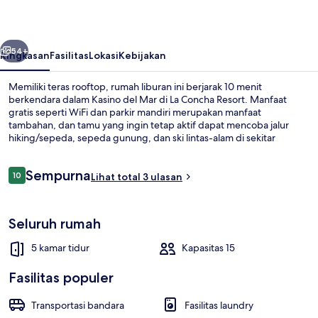
belumnya
Berikutnya
54+
Ringkasan
Fasilitas
Lokasi
Kebijakan
Memiliki teras rooftop, rumah liburan ini berjarak 10 menit
berkendara dalam Kasino del Mar di La Concha Resort. Manfaat
gratis seperti WiFi dan parkir mandiri merupakan manfaat
tambahan, dan tamu yang ingin tetap aktif dapat mencoba jalur
hiking/sepeda, sepeda gunung, dan ski lintas-alam di sekitar
properti. Properti ini memiliki antar-jemput ke pantai, taman, dan
balkon atau patio berperabot.
Ulasan
Sempurna
10
Lihat total 3 ulasan
10 dari 10
Vila Mewah, pemandangan kota | Are
Seluruh rumah
5 kamar tidur
Kapasitas 15
Fasilitas populer
Transportasi bandara
Fasilitas laundry