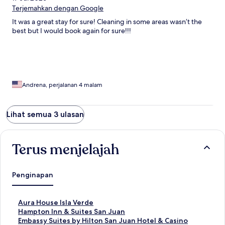
really meant a lot. Highly recommended!
Terjemahkan dengan Google
It was a great stay for sure! Cleaning in some areas wasn’t the
best but I would book again for sure!!!
Andrena, perjalanan 4 malam
Lihat semua 3 ulasan
Terus menjelajah
Penginapan
T
Aura House Isla Verde
a
T
Hampton Inn & Suites San Juan
u
a
T
Embassy Suites by Hilton San Juan Hotel & Casino