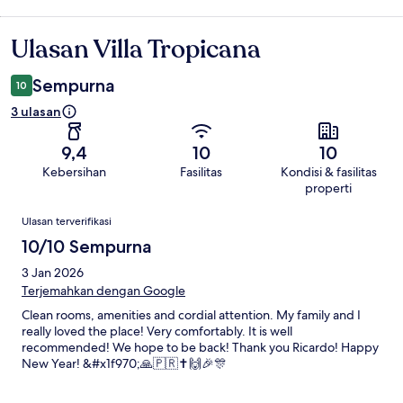
Ulasan Villa Tropicana
Ulasan
Sempurna
10
3 ulasan
9,4
10
10
Kebersihan
Fasilitas
Kondisi & fasilitas
properti
Ulasan
Ulasan terverifikasi
10/10 Sempurna
3 Jan 2026
Terjemahkan dengan Google
Clean rooms, amenities and cordial attention. My family and I
really loved the place! Very comfortably. It is well
recommended! We hope to be back! Thank you Ricardo! Happy
New Year! &#x1f970;🙏🇵🇷✝️🙌🎉🎊