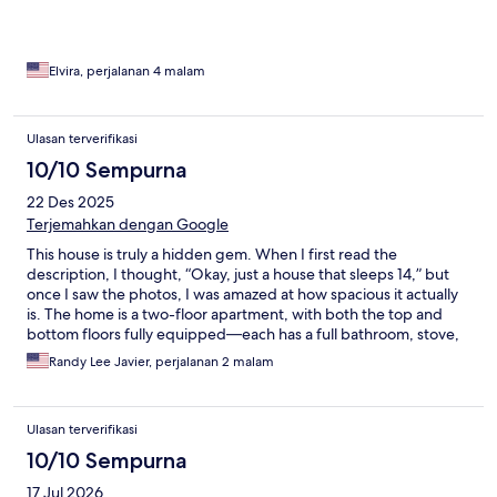
Elvira, perjalanan 4 malam
Ulasan terverifikasi
10/10 Sempurna
22 Des 2025
Terjemahkan dengan Google
This house is truly a hidden gem. When I first read the
description, I thought, “Okay, just a house that sleeps 14,” but
once I saw the photos, I was amazed at how spacious it actually
is. The home is a two-floor apartment, with both the top and
bottom floors fully equipped—each has a full bathroom, stove,
and everything you could possibly need for a comfortable stay.
Randy Lee Javier, perjalanan 2 malam
The hostess was incredibly attentive and responsive, always
quick to reply. The house itself is BIG, beautiful, and
exceptionally clean. Everything was well maintained and
Ulasan terverifikasi
thoughtfully set up. I would absolutely stay here again without
hesitation. On top of that, my sister accidentally left her
10/10 Sempurna
medication behind, and the hosts were kind enough to hold
17 Jul 2026
onto it for us until we returned from our cruise. That level of care