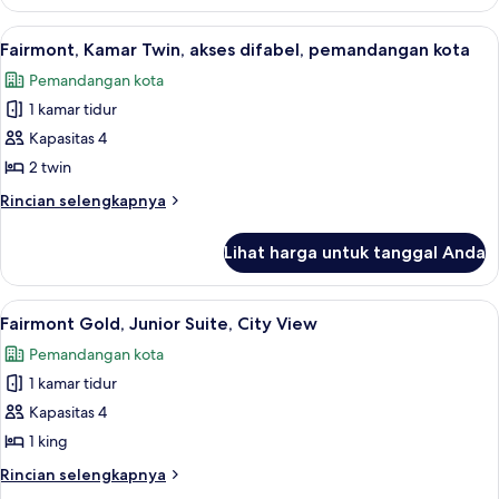
Fairmont,
pemandangan
Kamar
Lihat
Seprai antialergi, tempat tidur Select
13
kota
Twin,
Fairmont, Kamar Twin, akses difabel, pemandangan kota
semua
2
Pemandangan kota
Tempat
foto
Tidur
1 kamar tidur
untuk
Twin,
Fairmont,
Kapasitas 4
pemandangan
Kamar
kota
2 twin
Twin,
Rincian
Rincian selengkapnya
akses
lebih
difabel,
lanjut
Lihat harga untuk tanggal Anda
untuk
pemandangan
Fairmont,
kota
Kamar
Lihat
Seprai antialergi, tempat tidur Select
14
Twin,
Fairmont Gold, Junior Suite, City View
semua
akses
Pemandangan kota
difabel,
foto
pemandangan
1 kamar tidur
untuk
kota
Fairmont
Kapasitas 4
Gold,
1 king
Junior
Rincian
Rincian selengkapnya
Suite,
lebih