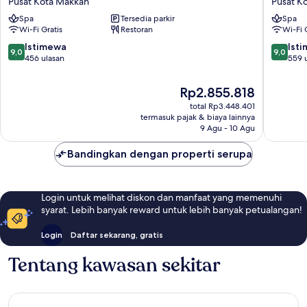
Pusat Kota Makkah
Pusat K
Omar
Pusat
Spa
Tersedia parkir
Spa
Makkah
Kota
Wi-Fi Gratis
Restoran
Wi-Fi 
Pusat
Makkah
Kota
9.0
9.0
Istimewa
Ist
9,0
9,0
Makkah
dari
dari
456 ulasan
559 
10,
10,
Istimewa,
Istimew
Harga
Rp2.855.818
456
559
sekarang
total Rp3.448.401
ulasan
ulasan
Rp2.855.818
termasuk pajak & biaya lainnya
9 Agu - 10 Agu
Bandingkan dengan properti serupa
Login untuk melihat diskon dan manfaat yang memenuhi
syarat. Lebih banyak reward untuk lebih banyak petualangan!
Login
Daftar sekarang, gratis
Tentang kawasan sekitar