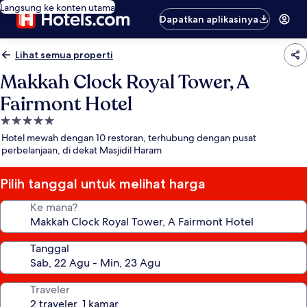
Langsung ke konten utama
Dapatkan aplikasinya
Lihat semua properti
Makkah Clock Royal Tower, A
Fairmont Hotel
Properti
bintang
Hotel mewah dengan 10 restoran, terhubung dengan pusat
5.0
perbelanjaan, di dekat Masjidil Haram
Pilih tanggal untuk melihat harga
Ke mana?
Tanggal
Traveler