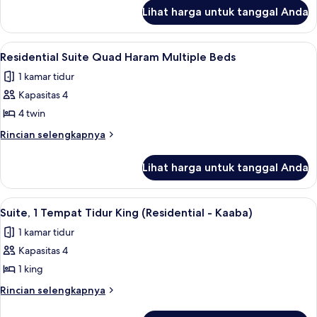
lanjut
Tempat
Lihat harga untuk tanggal Anda
untuk
Tidur
Suite
King
Presidensial,
Lihat
Seprai antialergi, tempat tidur Select
11
(Kaaba
1
Residential Suite Quad Haram Multiple Beds
semua
Tempat
View)
1 kamar tidur
Tidur
foto
King
Kapasitas 4
untuk
(Kaaba
Residential
4 twin
View)
Suite
Rincian
Rincian selengkapnya
Quad
lebih
lanjut
Haram
Lihat harga untuk tanggal Anda
untuk
Multiple
Residential
Beds
Suite
Lihat
Seprai antialergi, tempat tidur Select
14
Quad
Suite, 1 Tempat Tidur King (Residential - Kaaba)
semua
Haram
1 kamar tidur
Multiple
foto
Beds
Kapasitas 4
untuk
Suite,
1 king
1
Rincian
Rincian selengkapnya
Tempat
lebih
lanjut