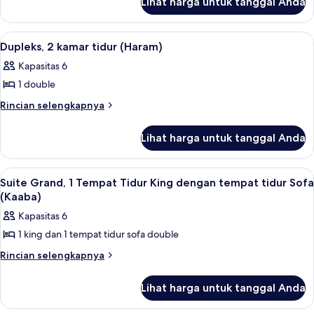
Lihat harga untuk tanggal Anda
untuk
kota
tidur
Tempat
Suite
Sofa,
Tidur
Royal,
pemandangan
Lihat
Seprai antialergi, tempat tidur Select
24
Beberapa
Dupleks, 2 kamar tidur (Haram)
kota
semua
Tempat
Kapasitas 6
Tidur
foto
1 double
untuk
Dupleks,
Rincian
Rincian selengkapnya
lebih
2
lanjut
kamar
Lihat harga untuk tanggal Anda
untuk
tidur
Dupleks,
(Haram)
2
Lihat
Seprai antialergi, tempat tidur Select
12
kamar
Suite Grand, 1 Tempat Tidur King dengan tempat tidur Sofa
semua
tidur
(Kaaba)
(Haram)
foto
Kapasitas 6
untuk
1 king dan 1 tempat tidur sofa double
Suite
Grand,
Rincian
Rincian selengkapnya
lebih
1
lanjut
Tempat
Lihat harga untuk tanggal Anda
untuk
Tidur
Suite