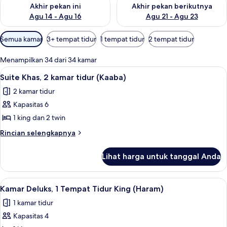
Periksa ketersediaan untuk akhir pekan ini Agu 14 - Agu 16
Periksa ketersediaan untuk ak
Akhir pekan ini
Akhir pekan berikutnya
Agu 14 - Agu 16
Agu 21 - Agu 23
Filter
Semua kamar
3+ tempat tidur
1 tempat tidur
2 tempat tidur
tersedia
untuk
Menampilkan 34 dari 34 kamar
kamar
Lihat
Seprai antialergi, tempat tidur Select
21
Suite Khas, 2 kamar tidur (Kaaba)
semua
2 kamar tidur
foto
Kapasitas 6
untuk
Suite
1 king dan 2 twin
Khas,
Rincian
Rincian selengkapnya
2
lebih
lanjut
kamar
Lihat harga untuk tanggal Anda
untuk
tidur
Suite
(Kaaba)
Khas,
Lihat
Seprai antialergi, tempat tidur Select
18
2
Kamar Deluks, 1 Tempat Tidur King (Haram)
semua
kamar
1 kamar tidur
tidur
foto
(Kaaba)
Kapasitas 4
untuk