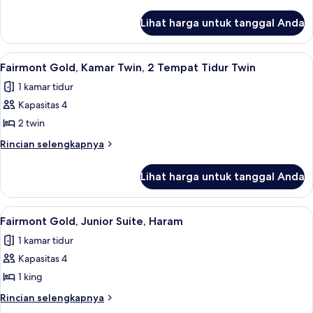
Kamar
lebih
lanjut
Twin,
Lihat harga untuk tanggal Anda
untuk
2
Fairmont
Tempat
Gold,
Lihat
Seprai antialergi, tempat tidur Select
15
Tidur
Kamar
Fairmont Gold, Kamar Twin, 2 Tempat Tidur Twin
semua
Twin,
Twin
1 kamar tidur
2
foto
Tempat
Kapasitas 4
untuk
Tidur
Fairmont
2 twin
Twin
Gold,
Rincian
Rincian selengkapnya
Kamar
lebih
lanjut
Twin,
Lihat harga untuk tanggal Anda
untuk
2
Fairmont
Tempat
Gold,
Lihat
Seprai antialergi, tempat tidur Select
13
Tidur
Kamar
Fairmont Gold, Junior Suite, Haram
semua
Twin,
Twin
1 kamar tidur
2
foto
Tempat
Kapasitas 4
untuk
Tidur
Fairmont
1 king
Twin
Gold,
Rincian
Rincian selengkapnya
Junior
lebih