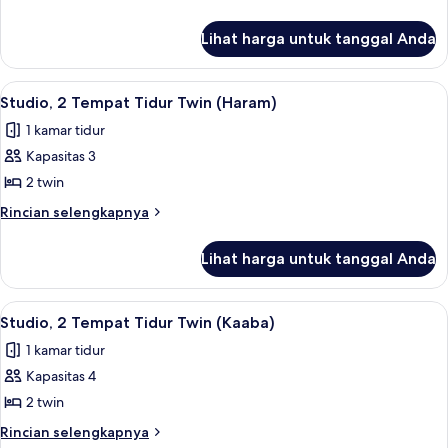
Khas,
lebih
lanjut
2
Lihat harga untuk tanggal Anda
untuk
Tempat
Kamar
Tidur
Twin
Lihat
Seprai antialergi, tempat tidur Select
10
Twin
Khas,
Studio, 2 Tempat Tidur Twin (Haram)
semua
2
(Kaaba)
1 kamar tidur
Tempat
foto
Tidur
Kapasitas 3
untuk
Twin
Studio,
2 twin
(Kaaba)
2
Rincian
Rincian selengkapnya
Tempat
lebih
lanjut
Tidur
Lihat harga untuk tanggal Anda
untuk
Twin
Studio,
(Haram)
2
Lihat
Seprai antialergi, tempat tidur Select
12
Tempat
Studio, 2 Tempat Tidur Twin (Kaaba)
semua
Tidur
1 kamar tidur
Twin
foto
(Haram)
Kapasitas 4
untuk
Studio,
2 twin
2
Rincian
Rincian selengkapnya