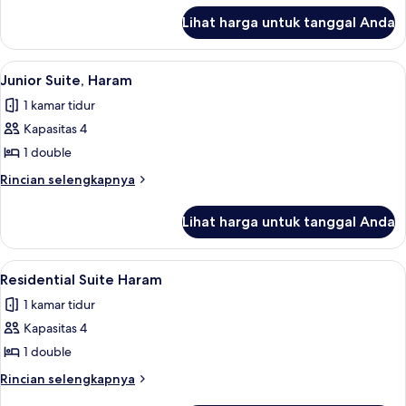
lanjut
Suite,
Lihat harga untuk tanggal Anda
untuk
Haram
Fairmont
Gold,
Lihat
Seprai antialergi, tempat tidur Select
15
Junior
Junior Suite, Haram
semua
Suite,
1 kamar tidur
Haram
foto
Kapasitas 4
untuk
Junior
1 double
Suite,
Rincian
Rincian selengkapnya
Haram
lebih
lanjut
Lihat harga untuk tanggal Anda
untuk
Junior
Suite,
Lihat
Seprai antialergi, tempat tidur Select
15
Haram
Residential Suite Haram
semua
1 kamar tidur
foto
Kapasitas 4
untuk
Residential
1 double
Suite
Rincian
Rincian selengkapnya
Haram
lebih