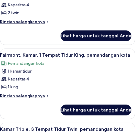
(Haram)
Kapasitas 4
Gold,
Kamar
2 twin
Twin,
Rincian
Rincian selengkapnya
2
lebih
lanjut
Tempat
Lihat harga untuk tanggal Anda
untuk
Tidur
Fairmont
Twin,
Gold,
Lihat
Fairmont, Kamar, 1 Tempat Tidur King,
21
pemandangan
Kamar
Fairmont, Kamar, 1 Tempat Tidur King, pemandangan kota
semua
Twin,
kota
Pemandangan kota
2
foto
Tempat
1 kamar tidur
untuk
Tidur
Fairmont,
Kapasitas 4
Twin,
Kamar,
pemandangan
1 king
kota
1
Rincian
Rincian selengkapnya
Tempat
lebih
Tidur
lanjut
Lihat harga untuk tanggal Anda
untuk
King,
Fairmont,
pemandangan
Kamar,
Lihat
Kamar Triple, 3 Tempat Tidur Twin, pe
kota
17
1
Kamar Triple, 3 Tempat Tidur Twin, pemandangan kota
semua
Tempat