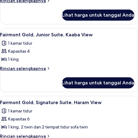
Rincian
Rincian selengkapnya
2
lebih
lanjut
Bedrooms
Lihat harga untuk tanggal Anda
untuk
Haram
Signature
View
Suite,
Lihat
Seprai antialergi, tempat tidur Select
14
2
Fairmont Gold, Junior Suite, Kaaba View
semua
Bedrooms
1 kamar tidur
Haram
foto
View
Kapasitas 4
untuk
Fairmont
1 king
Gold,
Rincian
Rincian selengkapnya
Junior
lebih
lanjut
Suite,
Lihat harga untuk tanggal Anda
untuk
Kaaba
Fairmont
View
Gold,
Lihat
Seprai antialergi, tempat tidur Select
20
Junior
Fairmont Gold, Signature Suite, Haram View
semua
Suite,
1 kamar tidur
Kaaba
foto
View
Kapasitas 6
untuk
Fairmont
1 king, 2 twin dan 2 tempat tidur sofa twin
Gold,
Rincian
Rincian selengkapnya