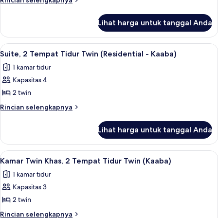
Rincian selengkapnya
Tempat
lebih
lanjut
Tidur
Lihat harga untuk tanggal Anda
untuk
Twin
Suite,
(Residential
2
Lihat
Seprai antialergi, tempat tidur Select
17
-
Tempat
Suite, 2 Tempat Tidur Twin (Residential - Kaaba)
semua
Tidur
Haram)
1 kamar tidur
Twin
foto
(Residential
Kapasitas 4
untuk
-
Suite,
2 twin
Haram)
2
Rincian
Rincian selengkapnya
Tempat
lebih
lanjut
Tidur
Lihat harga untuk tanggal Anda
untuk
Twin
Suite,
(Residential
2
Lihat
Seprai antialergi, tempat tidur Select
12
-
Tempat
Kamar Twin Khas, 2 Tempat Tidur Twin (Kaaba)
semua
Tidur
Kaaba)
1 kamar tidur
Twin
foto
(Residential
Kapasitas 3
untuk
-
Kamar
2 twin
Kaaba)
Twin
Rincian
Rincian selengkapnya