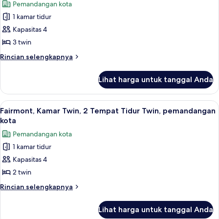
Pemandangan kota
Tidur
foto
King,
1 kamar tidur
untuk
pemandangan
Kamar
Kapasitas 4
kota
Triple,
3 twin
3
Rincian
Rincian selengkapnya
Tempat
lebih
Tidur
lanjut
Lihat harga untuk tanggal Anda
untuk
Twin,
Kamar
pemandangan
Triple,
Lihat
Fairmont, Kamar Twin, 2 Tempat Tidur 
kota
20
3
Fairmont, Kamar Twin, 2 Tempat Tidur Twin, pemandangan
semua
Tempat
kota
Tidur
foto
Pemandangan kota
Twin,
untuk
pemandangan
1 kamar tidur
Fairmont,
kota
Kapasitas 4
Kamar
Twin,
2 twin
2
Rincian
Rincian selengkapnya
Tempat
lebih
lanjut
Tidur
Lihat harga untuk tanggal Anda
untuk
Twin,