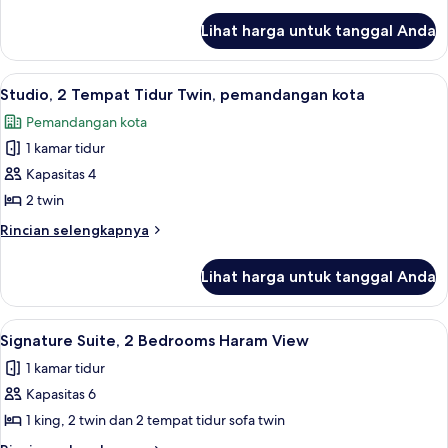
Tempat
lebih
lanjut
Tidur
Lihat harga untuk tanggal Anda
untuk
Twin
Studio,
(Kaaba)
2
Lihat
Seprai antialergi, tempat tidur Select
15
Tempat
Studio, 2 Tempat Tidur Twin, pemandangan kota
semua
Tidur
Pemandangan kota
Twin
foto
(Kaaba)
1 kamar tidur
untuk
Studio,
Kapasitas 4
2
2 twin
Tempat
Rincian
Rincian selengkapnya
Tidur
lebih
Twin,
lanjut
Lihat harga untuk tanggal Anda
untuk
pemandangan
Studio,
kota
2
Lihat
Seprai antialergi, tempat tidur Select
16
Tempat
Signature Suite, 2 Bedrooms Haram View
semua
Tidur
1 kamar tidur
Twin,
foto
pemandangan
Kapasitas 6
untuk
kota
Signature
1 king, 2 twin dan 2 tempat tidur sofa twin
Suite,