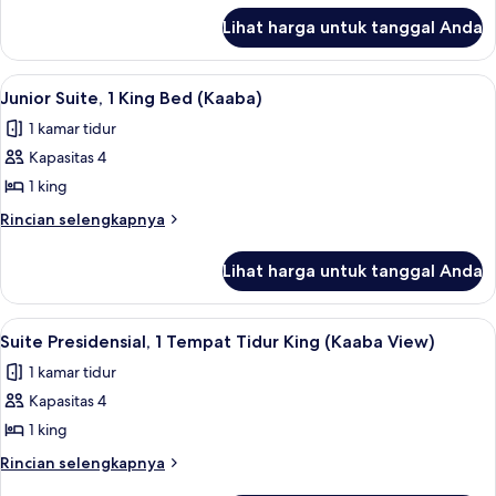
City
lanjut
Lihat harga untuk tanggal Anda
untuk
View
Fairmont
Gold,
Lihat
Seprai antialergi, tempat tidur Select
19
Junior
Junior Suite, 1 King Bed (Kaaba)
semua
Suite,
1 kamar tidur
City
foto
View
Kapasitas 4
untuk
Junior
1 king
Suite,
Rincian
Rincian selengkapnya
1
lebih
lanjut
King
Lihat harga untuk tanggal Anda
untuk
Bed
Junior
(Kaaba)
Suite,
Lihat
Suite Presidensial, 1 Tempat Tidur King
14
1
Suite Presidensial, 1 Tempat Tidur King (Kaaba View)
semua
King
1 kamar tidur
Bed
foto
(Kaaba)
Kapasitas 4
untuk
Suite
1 king
Presidensial,
Rincian
Rincian selengkapnya
1
lebih