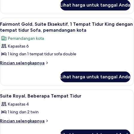
lanjut
Lihat harga untuk tanggal Anda
untuk
Residential
Suite
Lihat
Seprai antialergi, tempat tidur Select
12
Haram
Fairmont Gold, Suite Eksekutif, 1 Tempat Tidur King dengan
semua
tempat tidur Sofa, pemandangan kota
foto
Pemandangan kota
untuk
Kapasitas 6
Fairmont
1 king dan 1 tempat tidur sofa double
Gold,
Suite
Rincian
Rincian selengkapnya
lebih
Eksekutif,
lanjut
1
Lihat harga untuk tanggal Anda
untuk
Tempat
Fairmont
Tidur
Gold,
Lihat
Seprai antialergi, tempat tidur Select
11
Suite
King
Suite Royal, Beberapa Tempat Tidur
semua
Eksekutif,
dengan
Kapasitas 4
1
foto
tempat
Tempat
1 king dan 2 twin
untuk
tidur
Tidur
Suite
Rincian
Rincian selengkapnya
King
Sofa,
lebih
Royal,
dengan
pemandangan
lanjut
tempat
Beberapa