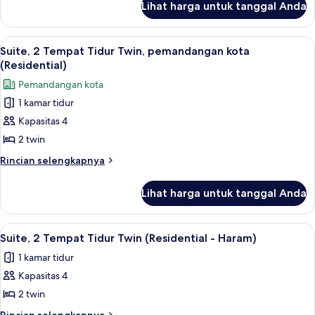
Tidur
Lihat harga untuk tanggal Anda
untuk
King
Suite,
(Residential
1
Lihat
Seprai antialergi, tempat tidur Select
16
-
Tempat
Suite, 2 Tempat Tidur Twin, pemandangan kota
semua
Tidur
Kaaba)
(Residential)
King
foto
Pemandangan kota
(Residential
untuk
-
1 kamar tidur
Suite,
Kaaba)
Kapasitas 4
2
Tempat
2 twin
Tidur
Rincian
Rincian selengkapnya
Twin,
lebih
lanjut
pemandangan
Lihat harga untuk tanggal Anda
untuk
kota
Suite,
(Residential)
2
Lihat
Seprai antialergi, tempat tidur Select
14
Tempat
Suite, 2 Tempat Tidur Twin (Residential - Haram)
semua
Tidur
1 kamar tidur
Twin,
foto
pemandangan
Kapasitas 4
untuk
kota
Suite,
2 twin
(Residential)
2
Rincian