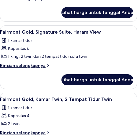
Signature
lebih
lanjut
Suite,
Lihat harga untuk tanggal Anda
untuk
Haram
Fairmont
View
Gold,
Lihat
Seprai antialergi, tempat tidur Select
19
Signature
Fairmont Gold, Signature Suite, Haram View
semua
Suite,
1 kamar tidur
Haram
foto
View
Kapasitas 6
untuk
Fairmont
1 king, 2 twin dan 2 tempat tidur sofa twin
Gold,
Rincian
Rincian selengkapnya
Signature
lebih
lanjut
Suite,
Lihat harga untuk tanggal Anda
untuk
Haram
Fairmont
View
Gold,
Lihat
Seprai antialergi, tempat tidur Select
12
Signature
Fairmont Gold, Kamar Twin, 2 Tempat Tidur Twin
semua
Suite,
1 kamar tidur
Haram
foto
View
Kapasitas 4
untuk
Fairmont
2 twin
Gold,
Rincian
Rincian selengkapnya