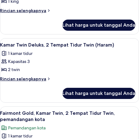
Kamar
1 king
Deluks,
Rincian
Rincian selengkapnya
1
lebih
lanjut
Tempat
Lihat harga untuk tanggal Anda
untuk
Tidur
Kamar
King
Deluks,
Lihat
Seprai antialergi, tempat tidur Select
18
(Haram)
1
Kamar Twin Deluks, 2 Tempat Tidur Twin (Haram)
semua
Tempat
1 kamar tidur
Tidur
foto
King
Kapasitas 3
untuk
(Haram)
Kamar
2 twin
Twin
Rincian
Rincian selengkapnya
Deluks,
lebih
lanjut
2
Lihat harga untuk tanggal Anda
untuk
Tempat
Kamar
Tidur
Twin
Lihat
Seprai antialergi, tempat tidur Select
12
Twin
Deluks,
Fairmont Gold, Kamar Twin, 2 Tempat Tidur Twin,
semua
2
(Haram)
pemandangan kota
Tempat
foto
Pemandangan kota
Tidur
untuk
Twin
1 kamar tidur
Fairmont