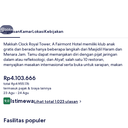
Royal
Tower,
A
belumnya
Berikutnya
Fairmont
305+
Ringkasan
Kamar
Lokasi
Kebijakan
Hotel
Makkah Clock Royal Tower, A Fairmont Hotel memiliki klub anak
gratis dan berada hanya beberapa langkah dari Masjidil Haram dan
Menara Jam. Tamu dapat memanjakan diri dengan pijat jaringan
dalam atau refleksologi, dan Atyaf, salah satu 10 restoran,
menyajikan masakan internasional serta buka untuk sarapan, makan
siang, dan makan malam. Temukan fasilitas unggulan lain di hotel
mewah ini seperti klub kesehatan, pusat kebugaran, dan toko
Harga
Rp4.103.666
roti/camilan. Para traveler menyukai staf dan lokasi.
saat
total Rp4.955.176
ini
termasuk pajak & biaya lainnya
Seprai antialergi, tempat tidur Select
Rp4.103.666
23 Agu - 24 Agu
Ulasan
Istimewa
9,0
Lihat total 1.023 ulasan
9,0 dari 10
Fasilitas populer