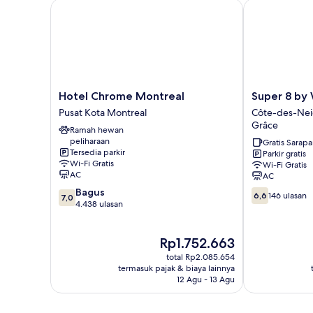
Tempat
Hotel Chrome Montreal
Super 8 by W
Tidur
Twin,
kamar
mandi
umum
Hotel
Super
Hotel Chrome Montreal
Super 8 by
Chrome
8
Pusat Kota Montreal
Côte-des-Ne
Montreal
by
Grâce
Ramah hewan
Pusat
Wyndham
peliharaan
Gratis Sarap
Kota
Montreal
Tersedia parkir
Parkir gratis
Montreal
Côte-
Wi-Fi Gratis
Wi-Fi Gratis
des-
AC
AC
Neiges
7.0
Bagus
6.6
—
6,6
146 ulasan
7,0
dari
4.438 ulasan
dari
Notre-
10,
10,
Dame-
Bagus,
146
de-
Harga
Rp1.752.663
4.438
ulasan
Grâce
sekarang
ulasan
total Rp2.085.654
Rp1.752.663
termasuk pajak & biaya lainnya
12 Agu - 13 Agu