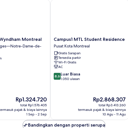
(1
yndham Montreal
Campus1 MTL Student Residence
Trundle
bed)
Campus1
 Wyndham Montreal
Campus1 MTL Student Residence
MTL
iges—Notre-Dame-de-
Pusat Kota Montreal
Student
Gratis Sarapan
Residence
Tersedia parkir
an
Pusat
Wi-Fi Gratis
Kota
AC
Montreal
8.6
Luar Biasa
8,6
dari
1.050 ulasan
10,
Luar
Biasa,
Harga
Harga
Rp1.324.720
Rp2.868.307
1.050
sekarang
sekarang
ulasan
total Rp1.576.405
total Rp3.413.260
Rp1.324.720
Rp2.868.307
termasuk pajak & biaya lainnya
termasuk pajak & biaya lainnya
1 Sep - 2 Sep
10 Agu - 11 Agu
Bandingkan dengan properti serupa