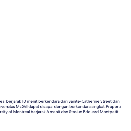
Meja kerja, 
al berjarak 10 menit berkendara dari Sainte-Catherine Street dan
niversitas McGill dapat dicapai dengan berkendara singkat.Properti
rsity of Montreal berjarak 6 menit dan Stasiun Edouard Montpetit
Pemandangan