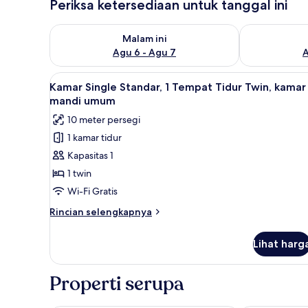
Periksa ketersediaan untuk tanggal ini
Periksa ketersediaan untuk malam ini Agu 6 - Agu 7
Periksa keter
Malam ini
Agu 6 - Agu 7
A
Lihat
Kamar Single Standar, 1 Tempa
6
Kamar Single Standar, 1 Tempat Tidur Twin, kamar
semua
mandi umum
foto
10 meter persegi
untuk
1 kamar tidur
Kamar
Kapasitas 1
Single
Standar,
1 twin
1
Wi-Fi Gratis
Tempat
Rincian
Rincian selengkapnya
Tidur
lebih
Twin,
lanjut
Lihat harg
untuk
kamar
Kamar
mandi
Single
Properti serupa
umum
Standar,
1