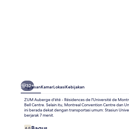
-
Résidences
de
l'Université
de
Montréal
32+
Ringkasan
Kamar
Lokasi
Kebijakan
ZUM Auberge d'été - Résidences de l'Université de Montré
Bell Centre. Selain itu, Montreal Convention Centre dan U
ini berada dekat dengan transportasi umum: Stasiun Unive
berjarak 7 menit.
Ulasan
Bagus
6,0