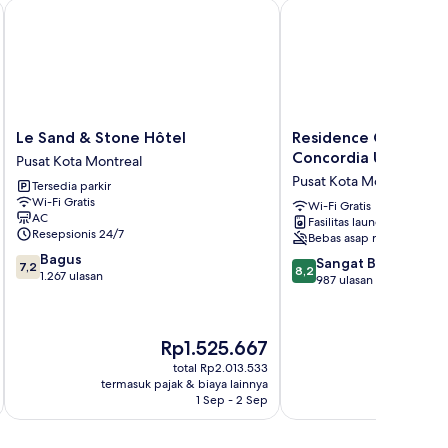
Le Sand & Stone Hôtel
Residence Grey Nuns b
Le
Residence
Le Sand & Stone Hôtel
Residence Grey Nun
Sand
Grey
Concordia Universit
Pusat Kota Montreal
&
Nuns
Pusat Kota Montreal
Tersedia parkir
Stone
by
Wi-Fi Gratis
Hôtel
Concordia
Wi-Fi Gratis
AC
Fasilitas laundry
Pusat
University
Resepsionis 24/7
Bebas asap rokok
Kota
Pusat
7.2
Bagus
Montreal
Kota
8.2
Sangat Baik
7,2
8,2
dari
1.267 ulasan
Montreal
dari
987 ulasan
10,
10,
Bagus,
Sangat
1.267
Baik,
Harga
Rp1.525.667
ulasan
987
sekarang
total Rp2.013.533
ulasan
Rp1.525.667
termasuk pajak & biaya lainnya
termasuk paj
1 Sep - 2 Sep