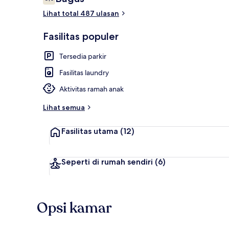
6,0 dari 10
Lihat total 487 ulasan
Lounge lobi
Fasilitas populer
Tersedia parkir
Fasilitas laundry
Aktivitas ramah anak
Lihat semua
Fasilitas utama
(12)
Seperti di rumah sendiri
(6)
Opsi kamar