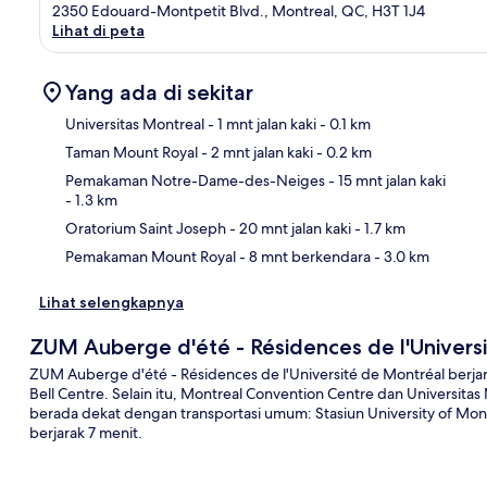
2350 Edouard-Montpetit Blvd., Montreal, QC, H3T 1J4
Lihat di peta
Yang ada di sekitar
Universitas Montreal
- 1 mnt jalan kaki
- 0.1 km
Taman Mount Royal
- 2 mnt jalan kaki
- 0.2 km
Pet
Pemakaman Notre-Dame-des-Neiges
- 15 mnt jalan kaki
- 1.3 km
Oratorium Saint Joseph
- 20 mnt jalan kaki
- 1.7 km
Pemakaman Mount Royal
- 8 mnt berkendara
- 3.0 km
Lihat selengkapnya
ZUM Auberge d'été - Résidences de l'Univers
ZUM Auberge d'été - Résidences de l'Université de Montréal berjar
Bell Centre. Selain itu, Montreal Convention Centre dan Universitas
berada dekat dengan transportasi umum: Stasiun University of Mon
berjarak 7 menit.