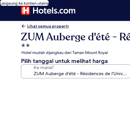
Langsung ke konten utama
Lihat semua properti
ZUM Auberge d'été - Ré
Properti
bintang
Hotel mudah dijangkau dari Taman Mount Royal
2.0
Pilih tanggal untuk melihat harga
Ke mana?
Galeri
foto
untuk
ZUM
Auberge
d'été