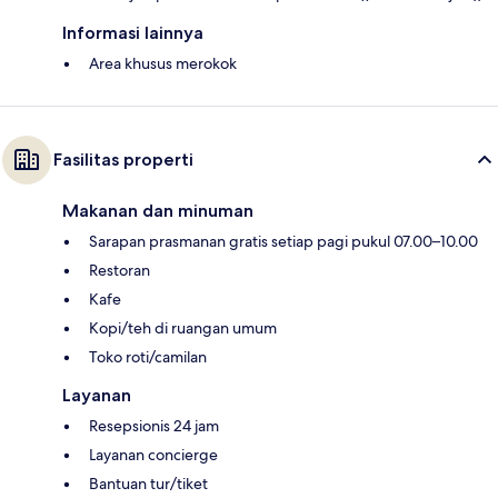
Informasi lainnya
Area khusus merokok
Fasilitas properti
Makanan dan minuman
Sarapan prasmanan gratis setiap pagi pukul 07.00–10.00
Restoran
Kafe
Kopi/teh di ruangan umum
Toko roti/camilan
Layanan
Resepsionis 24 jam
Layanan concierge
Bantuan tur/tiket