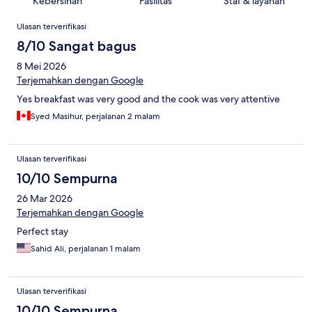
Kebersihan
Fasilitas
Staf & layanan
Ulasan
Ulasan terverifikasi
8/10 Sangat bagus
8 Mei 2026
Terjemahkan dengan Google
Yes breakfast was very good and the cook was very attentive
Syed Masihur, perjalanan 2 malam
Ulasan terverifikasi
10/10 Sempurna
26 Mar 2026
Terjemahkan dengan Google
Perfect stay
Sahid Ali, perjalanan 1 malam
Ulasan terverifikasi
10/10 Sempurna