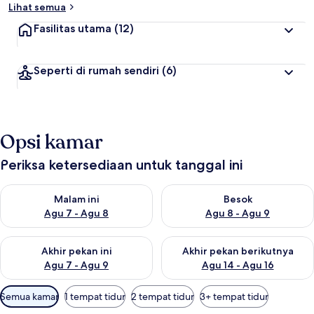
Lihat semua
Fasilitas utama
(12)
Seperti di rumah sendiri
(6)
Opsi kamar
Periksa ketersediaan untuk tanggal ini
Periksa ketersediaan untuk malam ini Agu 7 - Agu 8
Periksa ketersediaan untuk be
Malam ini
Besok
Agu 7 - Agu 8
Agu 8 - Agu 9
Periksa ketersediaan untuk akhir pekan ini Agu 7 - Agu 9
Periksa ketersediaan untuk ak
Akhir pekan ini
Akhir pekan berikutnya
Agu 7 - Agu 9
Agu 14 - Agu 16
Filter
Semua kamar
1 tempat tidur
2 tempat tidur
3+ tempat tidur
tersedia