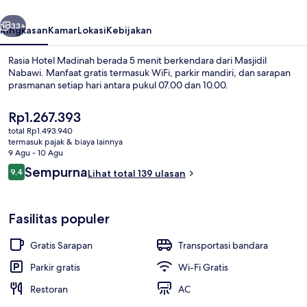
belumnya
Berikutnya
33+
Ringkasan
Kamar
Lokasi
Kebijakan
Rasia Hotel Madinah berada 5 menit berkendara dari Masjidil
Nabawi. Manfaat gratis termasuk WiFi, parkir mandiri, dan sarapan
prasmanan setiap hari antara pukul 07.00 dan 10.00.
Harga
Rp1.267.393
saat
total Rp1.493.940
ini
termasuk pajak & biaya lainnya
Rp1.267.393
9 Agu - 10 Agu
Ulasan
Sempurna
9,4
Lihat total 139 ulasan
Suite, 2 kamar tidur | Brankas, ruang 
9,4 dari 10
Fasilitas populer
Gratis Sarapan
Transportasi bandara
Parkir gratis
Wi-Fi Gratis
Restoran
AC