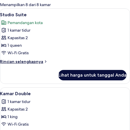
untuk
Menampilkan 8 dari 8 kamar
kamar
Lihat
Studio Suite | Brankas, ruang kerja ra
4
Studio Suite
semua
Pemandangan kota
foto
1 kamar tidur
untuk
Studio
Kapasitas 2
Suite
1 queen
Wi-Fi Gratis
Rincian
Rincian selengkapnya
lebih
lanjut
Lihat harga untuk tanggal Anda
untuk
Studio
Suite
Lihat
Kamar Double | Brankas, ruang kerja 
4
Kamar Double
semua
1 kamar tidur
foto
Kapasitas 2
untuk
Kamar
1 king
Double
Wi-Fi Gratis