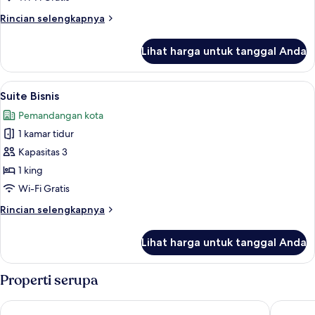
Rincian
Rincian selengkapnya
lebih
lanjut
Lihat harga untuk tanggal Anda
untuk
Suite
Eksekutif
Lihat
Suite Bisnis | Brankas, ruang kerja ra
6
Suite Bisnis
semua
Pemandangan kota
foto
1 kamar tidur
untuk
Suite
Kapasitas 3
Bisnis
1 king
Wi-Fi Gratis
Rincian
Rincian selengkapnya
lebih
lanjut
Lihat harga untuk tanggal Anda
untuk
Suite
Bisnis
Properti serupa
Zaha Taiba Hotel
Saja Al 