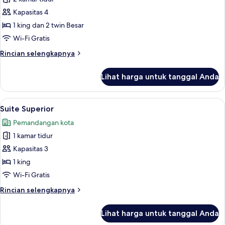
untuk
Suite,
Kapasitas 4
2
1 king dan 2 twin Besar
kamar
Wi-Fi Gratis
tidur
Rincian
Rincian selengkapnya
lebih
lanjut
Lihat harga untuk tanggal Anda
untuk
Suite,
2
Lihat
Brankas, ruang kerja ramah laptop, da
4
kamar
Suite Superior
semua
tidur
Pemandangan kota
foto
1 kamar tidur
untuk
Suite
Kapasitas 3
Superior
1 king
Wi-Fi Gratis
Rincian
Rincian selengkapnya
lebih
lanjut
Lihat harga untuk tanggal Anda
untuk