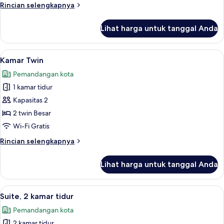
Rincian
Rincian selengkapnya
lebih
lanjut
Lihat harga untuk tanggal Anda
untuk
Kamar
Double
Lihat
Kamar Twin | Brankas, ruang kerja ram
4
Kamar Twin
semua
Pemandangan kota
foto
1 kamar tidur
untuk
Kamar
Kapasitas 2
Twin
2 twin Besar
Wi-Fi Gratis
Rincian
Rincian selengkapnya
lebih
lanjut
Lihat harga untuk tanggal Anda
untuk
Kamar
Twin
Lihat
Suite, 2 kamar tidur | Brankas, ruang 
6
Suite, 2 kamar tidur
semua
Pemandangan kota
foto
2 kamar tidur