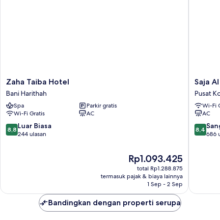
Zaha
Saja
Zaha Taiba Hotel
Saja A
Taiba
Al
Bani Harithah
Pusat K
Hotel
Madina
Spa
Parkir gratis
Wi-Fi 
Bani
Hotel
Wi-Fi Gratis
AC
AC
Harithah
Pusat
Kota
8.8
8.4
Luar Biasa
San
8,8
8,4
Madina
dari
dari
244 ulasan
686 
10,
10,
Luar
Sangat
Harga
Rp1.093.425
Biasa,
Baik,
sekarang
total Rp1.288.875
244
686
Rp1.093.425
termasuk pajak & biaya lainnya
ulasan
ulasan
1 Sep - 2 Sep
Bandingkan dengan properti serupa