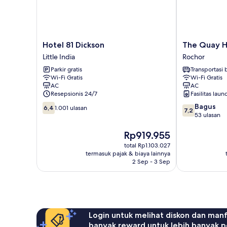
Hotel
The
Hotel 81 Dickson
The Quay Ho
81
Quay
Little India
Rochor
Dickson
Hotel
Parkir gratis
Transportasi
Little
Little
Wi-Fi Gratis
Wi-Fi Gratis
India
India
AC
AC
Rochor
Resepsionis 24/7
Fasilitas laun
6.4
7.2
Bagus
6,4
1.001 ulasan
7,2
dari
dari
53 ulasan
10,
10,
1.001
Harga
Bagus,
Rp919.955
ulasan
sekarang
53
total Rp1.103.027
Rp919.955
ulasan
termasuk pajak & biaya lainnya
2 Sep - 3 Sep
Login untuk melihat diskon dan man
banyak reward untuk lebih banyak p