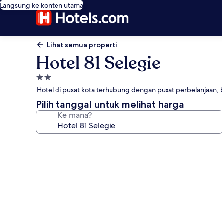
Langsung ke konten utama
Lihat semua properti
Hotel 81 Selegie
Properti
bintang
Hotel di pusat kota terhubung dengan pusat perbelanjaan,
2.0
Pilih tanggal untuk melihat harga
Ke mana?
Galeri
foto
untuk
Hotel
81
Selegie