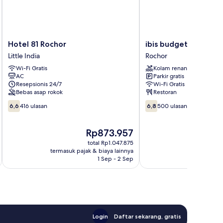
Hotel
ibis
Hotel 81 Rochor
ibis budget Singapo
81
budget
Little India
Rochor
Rochor
Singapore
Wi-Fi Gratis
Kolam renang
Little
Selegie
AC
Parkir gratis
India
Rochor
Resepsionis 24/7
Wi-Fi Gratis
Bebas asap rokok
Restoran
6.6
6.8
6,6
416 ulasan
6,8
500 ulasan
dari
dari
10,
10,
416
Harga
500
Ha
Rp873.957
R
ulasan
sekarang
ulasan
se
total Rp1.047.875
Rp873.957
Rp
termasuk pajak & biaya lainnya
termasuk paj
1 Sep - 2 Sep
Login
Daftar sekarang, gratis