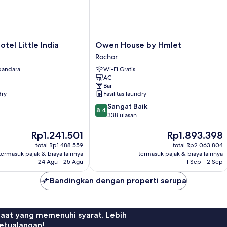
Owen
tel Little India
Owen House by Hmlet
House
Rochor
by
 bandara
Wi-Fi Gratis
Hmlet
AC
Rochor
Bar
dry
Fasilitas laundry
8.4
Sangat Baik
8,4
dari
338 ulasan
10,
Harga
Sangat
Harga
Rp1.241.501
Rp1.893.398
sekarang
Baik,
sekarang
total Rp1.488.559
total Rp2.063.804
Rp1.241.501
338
Rp1.893.398
termasuk pajak & biaya lainnya
termasuk pajak & biaya lainnya
ulasan
24 Agu - 25 Agu
1 Sep - 2 Sep
Bandingkan dengan properti serupa
faat yang memenuhi syarat. Lebih
etualangan!