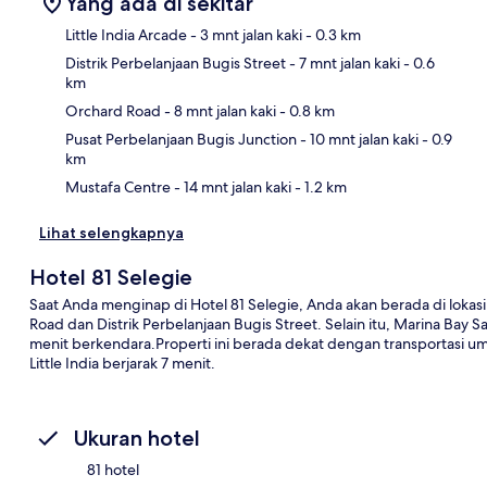
Yang ada di sekitar
Little India Arcade
- 3 mnt jalan kaki
- 0.3 km
Distrik Perbelanjaan Bugis Street
- 7 mnt jalan kaki
- 0.6
km
Pet
Orchard Road
- 8 mnt jalan kaki
- 0.8 km
Pusat Perbelanjaan Bugis Junction
- 10 mnt jalan kaki
- 0.9
km
Mustafa Centre
- 14 mnt jalan kaki
- 1.2 km
Lihat selengkapnya
Hotel 81 Selegie
Saat Anda menginap di Hotel 81 Selegie, Anda akan berada di lokasi 
Road dan Distrik Perbelanjaan Bugis Street. Selain itu, Marina Bay
menit berkendara.Properti ini berada dekat dengan transportasi u
Little India berjarak 7 menit.
Ukuran hotel
81 hotel