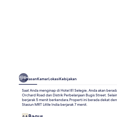
8+
Ringkasan
Kamar
Lokasi
Kebijakan
Saat Anda menginap di Hotel 81 Selegie, Anda akan berada d
Orchard Road dan Distrik Perbelanjaan Bugis Street. Selai
berjarak 5 menit berkendara.Properti ini berada dekat de
Stasiun MRT Little India berjarak 7 menit.
Ulasan
Bagus
6,4