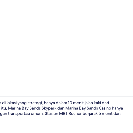
Meja kerja, W
i lokasi yang strategi, hanya dalam 10 menit jalan kaki dari
n itu, Marina Bay Sands Skypark dan Marina Bay Sands Casino hanya
ngan transportasi umum: Stasiun MRT Rochor berjarak 5 menit dan
Pintu masuk 