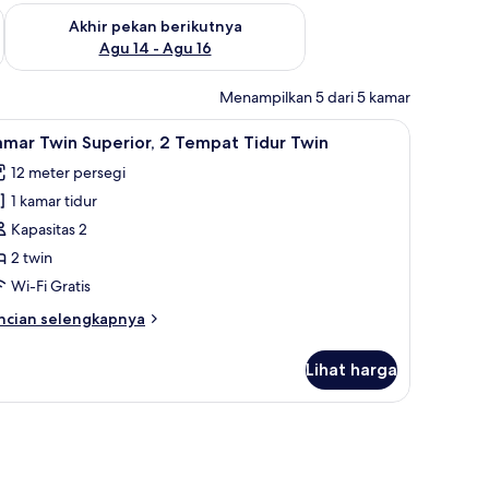
n ini Agu 7 - Agu 9
Periksa ketersediaan untuk akhir pekan berikutnya Agu 14 - A
Akhir pekan berikutnya
Agu 14 - Agu 16
Menampilkan 5 dari 5 kamar
 Meja kerja, Wi-Fi gratis, dan seprai linen
ihat
Kamar Twin Superior, 2 Tempat Tidur Twin | Mej
5
mar Twin Superior, 2 Tempat Tidur Twin
emua
12 meter persegi
oto
1 kamar tidur
ntuk
amar
Kapasitas 2
win
2 twin
uperior,
Wi-Fi Gratis
ncian
ncian selengkapnya
empat
bih
idur
njut
Lihat harga
tuk
win
amar
in
perior,
empat