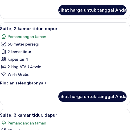
lebih
lanjut
Lihat harga untuk tanggal Anda
untuk
Kamar
Double
Lihat
Suite, 2 kamar tidur, dapur | Brankas, 
7
atau
Suite, 2 kamar tidur, dapur
semua
Twin
Pemandangan taman
Comfort
foto
50 meter persegi
untuk
Suite,
2 kamar tidur
2
Kapasitas 4
kamar
2 king ATAU 4 twin
tidur,
Wi-Fi Gratis
dapur
Rincian
Rincian selengkapnya
lebih
lanjut
Lihat harga untuk tanggal Anda
untuk
Suite,
2
Lihat
Suite, 3 kamar tidur, dapur | Makan d
4
kamar
Suite, 3 kamar tidur, dapur
semua
tidur,
Pemandangan taman
dapur
foto