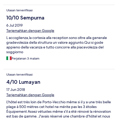
Ulasan terverifikasi
10/10 Sempurna
6 Jul 2019
Terjemahkan dengan Google
L accoglienza,la cortesia alla reception sono oltre alla generale
gradevolezza della struttura un valore aggiunto.Qui si gode
appieno della vacanza e tutto concorre alla piacevolezza del
soggiorno
Perjalanan 3 malam
Ulasan terverifikasi
4/10 Lumayan
17 Jun 2018
Terjemahkan dengan Google
L'hôtel est très loin de Porto-Vecchio même si il y a une très belle
plage à 500 mètres cet hotel ne mérite pas les 3 étoiles
Équipement Assez vétustes même s'il a été rénové la rénovation
est bas de gamme. J'avais réservé une chambre d'hôtel et nous