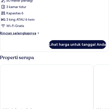
50 meter persegi
untuk
Suite,
3 kamar tidur
3
Kapasitas 6
kamar
3 king ATAU 6 twin
tidur,
Wi-Fi Gratis
dapur
Rincian
Rincian selengkapnya
lebih
lanjut
Lihat harga untuk tanggal Anda
untuk
Suite,
3
Properti serupa
kamar
tidur,
Hôtel Costa Salina
Hôtel Ca
dapur