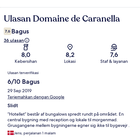
Ulasan Domaine de Caranella
Ulasan
Bagus
7,6
36 ulasan
8,0
8,2
7,6
Kebersihan
Lokasi
Staf & layanan
Ulasan
Ulasan terverifikasi
6/10 Bagus
29 Sep 2019
Terjemahkan dengan Google
Slidt
“Hotellet” består af bungalows spredt rundt på området. En
central bygning med reception og lokale til morgenmad.
Grusgangene mellem bygningerne egner sig ikke til bygevejr .
Jens, perjalanan 1 malam