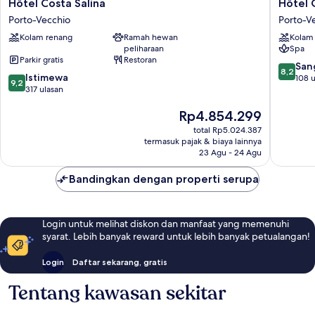
Hôtel
Hôtel
Hôtel Costa Salina
Hôtel 
Costa
Castell'
Porto-Vecchio
Porto-V
Salina
Porto-
Kolam renang
Ramah hewan
Kolam
Porto-
Vecchio
peliharaan
Spa
Vecchio
Parkir gratis
Restoran
8.2
San
8,2
9.2
Istimewa
dari
108 u
9,2
dari
317 ulasan
10,
10,
Sangat
Harga
Rp4.854.299
Istimewa,
Baik,
sekarang
317
108
total Rp5.024.387
Rp4.854.299
ulasan
ulasan
termasuk pajak & biaya lainnya
23 Agu - 24 Agu
Bandingkan dengan properti serupa
Login untuk melihat diskon dan manfaat yang memenuhi
syarat. Lebih banyak reward untuk lebih banyak petualangan!
Login
Daftar sekarang, gratis
Tentang kawasan sekitar