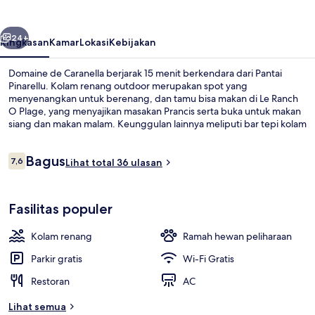
belumnya
Berikutnya
24+
Ringkasan
Kamar
Lokasi
Kebijakan
Domaine de Caranella berjarak 15 menit berkendara dari Pantai
Pinarellu. Kolam renang outdoor merupakan spot yang
menyenangkan untuk berenang, dan tamu bisa makan di Le Ranch
O Plage, yang menyajikan masakan Prancis serta buka untuk makan
siang dan makan malam. Keunggulan lainnya meliputi bar tepi kolam
renang, teras, dan taman.
Ulasan
Bagus
7,6
Lihat total 36 ulasan
7,6 dari 10
Kursi berjemur, payung pantai, dan h
Fasilitas populer
Kolam renang
Ramah hewan peliharaan
Parkir gratis
Wi-Fi Gratis
Restoran
AC
Lihat semua