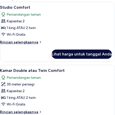
kamar
Lihat
Studio Comfort | Brankas, meja kerja, 
6
Studio Comfort
semua
Pemandangan taman
foto
Kapasitas 2
untuk
Studio
1 king ATAU 2 twin
Comfort
Wi-Fi Gratis
Rincian
Rincian selengkapnya
lebih
lanjut
Lihat harga untuk tanggal Anda
untuk
Studio
Comfort
Lihat
Kamar Double atau Twin Comfort | Bran
5
Kamar Double atau Twin Comfort
semua
Pemandangan taman
foto
35 meter persegi
untuk
Kamar
Kapasitas 2
Double
1 king ATAU 2 twin
atau
Wi-Fi Gratis
Twin
Rincian
Rincian selengkapnya
Comfort