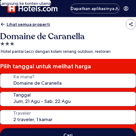
Langsung ke konten utama
Dapatkan aplikasinya
Lihat semua properti
Domaine de Caranella
Properti
bintang
Hotel pantai Lecci dengan kolam renang outdoor, restoran
3.0
Pilih tanggal untuk melihat harga
Ke mana?
Tanggal
Traveler
Cari