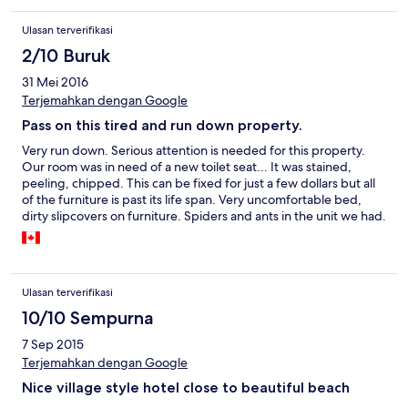
Ulasan terverifikasi
2/10 Buruk
31 Mei 2016
Terjemahkan dengan Google
Pass on this tired and run down property.
Very run down. Serious attention is needed for this property.
Our room was in need of a new toilet seat... It was stained,
peeling, chipped. This can be fixed for just a few dollars but all
of the furniture is past its life span. Very uncomfortable bed,
dirty slipcovers on furniture. Spiders and ants in the unit we had.
Friendly staff and close drive to the beach are the positives.
Ulasan terverifikasi
10/10 Sempurna
7 Sep 2015
Terjemahkan dengan Google
Nice village style hotel close to beautiful beach