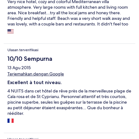
Very nice hotel, cozy and colorful Mediterranean villa
atmosphere. Very large rooms with full kitchen and living room
area. Nice breakfast...try all the local jams and honey there.
Friendly and helpful staff. Beach was a very short walk away and
was lovely, with a couple bars and restaurants. It didn't feel too
touristy like some areas which was great.
Ulasan terverifikasi
10/10 Sempurna
13 Agu 2015
Terjemahkan dengan Google
Excellent à tout niveau.
4 NUITS dans cet hôtel de rêve près de la merveilleuse plage de
Cala rosa et de St Cyprianu. Personnel attentif et très courtois,
piscine superbe, seules les guêpes sur la terrasse de la piscine
au petit déjeuner étaient exaspérantes... Que du bonheur à
rééditer.