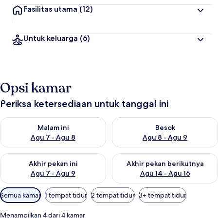
Fasilitas utama
(12)
Untuk keluarga
(6)
Opsi kamar
Periksa ketersediaan untuk tanggal ini
Periksa ketersediaan untuk malam ini Agu 7 - Agu 8
Periksa ketersediaan untuk be
Malam ini
Besok
Agu 7 - Agu 8
Agu 8 - Agu 9
Periksa ketersediaan untuk akhir pekan ini Agu 7 - Agu 9
Periksa ketersediaan untuk ak
Akhir pekan ini
Akhir pekan berikutnya
Agu 7 - Agu 9
Agu 14 - Agu 16
Filter
Semua kamar
1 tempat tidur
2 tempat tidur
3+ tempat tidur
tersedia
untuk
Menampilkan 4 dari 4 kamar