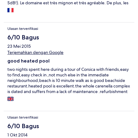
SdB!). Le domaine est très mignon et très agréable. De plus, les
prix sont très raisonnables pour la région, nous recommandons !
Ulasan terverifikasi
6/10 Bagus
23 Mei 2015
Terjemahkan dengan Google
good heated pool
two nights spent here during a tour of Corsica with friends,easy
to find,easy check in ,not much else in the immediate
neighbourhood,beach is 10 minute walk as is good beachside
restaurant.heated pool is excellent.the whole carenella complex
is dated and suffers from a lack of maintenance .refurbishment
is overdue.ok for short stay if price is right.
Ulasan terverifikasi
6/10 Bagus
1 Okt 2014