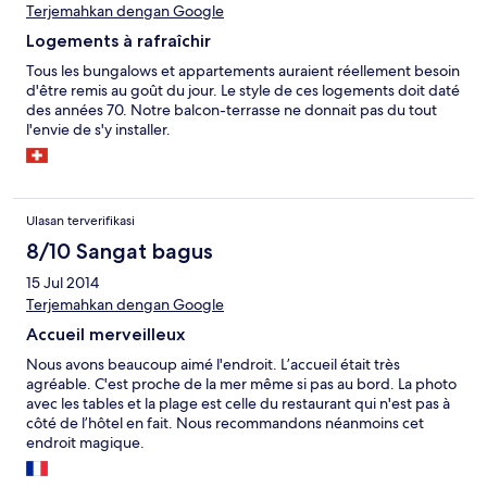
Terjemahkan dengan Google
Logements à rafraîchir
Tous les bungalows et appartements auraient réellement besoin
d'être remis au goût du jour. Le style de ces logements doit daté
des années 70. Notre balcon-terrasse ne donnait pas du tout
l'envie de s'y installer.
Ulasan terverifikasi
8/10 Sangat bagus
15 Jul 2014
Terjemahkan dengan Google
Accueil merveilleux
Nous avons beaucoup aimé l'endroit. L’accueil était très
agréable. C'est proche de la mer même si pas au bord. La photo
avec les tables et la plage est celle du restaurant qui n'est pas à
côté de l’hôtel en fait. Nous recommandons néanmoins cet
endroit magique.