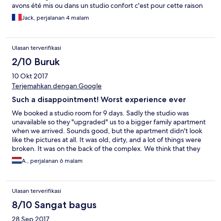
avons été mis ou dans un studio confort c'est pour cette raison
que nous n'avons pas eu également le ménage tous les jours....
Jack, perjalanan 4 malam
bref l'endroit est très jolie mais très loin de tout pas de chemin
en bord de plage ni de chemin dans l'arrière pays.... pour
rejoindre un endroit plus animé
Ulasan terverifikasi
2/10 Buruk
10 Okt 2017
Terjemahkan dengan Google
Such a disappointment! Worst experience ever
We booked a studio room for 9 days. Sadly the studio was
unavailable so they "upgraded" us to a bigger family apartment
when we arrived. Sounds good, but the apartment didn't look
like the pictures at all. It was old, dirty, and a lot of things were
broken. It was on the back of the complex. We think that they
gave us this room because we had a "no cancellation booking" in
A., perjalanan 6 malam
high season. After one night in this apartment, we were so sad
that we decided that we wanted to leave. The girl at the desk
started jelling at us after we told her. Very unprofessional
Ulasan terverifikasi
because we stayed friendly and there was no reason to shout.
After a lot of backpack holidays in a lot of different hotels, I can
8/10 Sangat bagus
tell you one thing. It was the worst stay ever. Totally not worth
28 Sep 2017
the money.