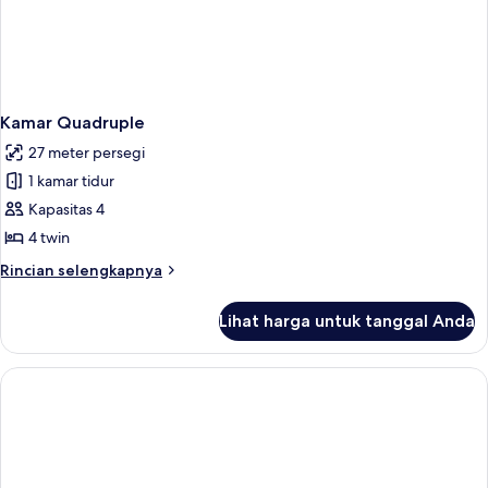
Kamar Quadruple
27 meter persegi
1 kamar tidur
Kapasitas 4
4 twin
Rincian
Rincian selengkapnya
lebih
lanjut
Lihat harga untuk tanggal Anda
untuk
Kamar
Quadruple