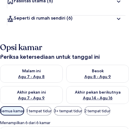
Fasilitas utama
(5)
Seperti di rumah sendiri
(6)
Opsi kamar
Periksa ketersediaan untuk tanggal ini
Periksa ketersediaan untuk malam ini Agu 7 - Agu 8
Periksa ketersediaan untuk be
Malam ini
Besok
Agu 7 - Agu 8
Agu 8 - Agu 9
Periksa ketersediaan untuk akhir pekan ini Agu 7 - Agu 9
Periksa ketersediaan untuk ak
Akhir pekan ini
Akhir pekan berikutnya
Agu 7 - Agu 9
Agu 14 - Agu 16
Filter
Semua kamar
1 tempat tidur
3+ tempat tidur
2 tempat tidur
tersedia
untuk
Menampilkan 6 dari 6 kamar
kamar
Kamar Deluks | Brankas, kedap suara, 