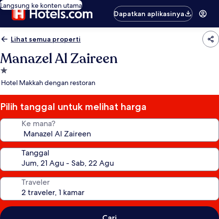
Langsung ke konten utama
Dapatkan aplikasinya
Lihat semua properti
Manazel Al Zaireen
Properti
bintang
Hotel Makkah dengan restoran
1.0
Pilih tanggal untuk melihat harga
Ke mana?
Tanggal
Traveler
Cari