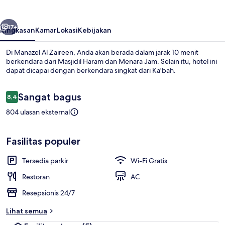
belumnya
Berikutnya
17+
Ringkasan
Kamar
Lokasi
Kebijakan
Di Manazel Al Zaireen, Anda akan berada dalam jarak 10 menit
berkendara dari Masjidil Haram dan Menara Jam. Selain itu, hotel ini
dapat dicapai dengan berkendara singkat dari Ka'bah.
Ulasan
Sangat bagus
8,4
8,4 dari 10
804 ulasan eksternal
Bagian depan properti
Fasilitas populer
Tersedia parkir
Wi-Fi Gratis
Restoran
AC
Resepsionis 24/7
Lihat semua