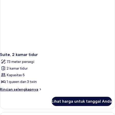
Suite, 2 kamar tidur
73 meter persegi
2 kamar tidur
Kapasitas 5
1 queen dan 3 twin
Rincian
Rincian selengkapnya
lebih
lanjut
Lihat harga untuk tanggal Anda
untuk
Suite,
2