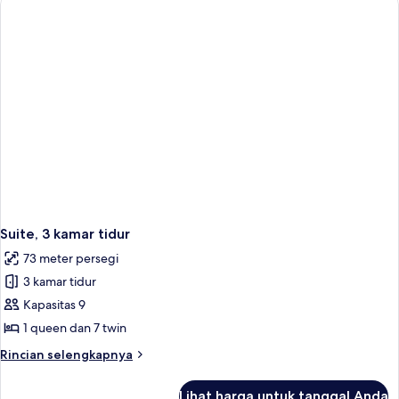
kamar
tidur
Suite, 3 kamar tidur
73 meter persegi
3 kamar tidur
Kapasitas 9
1 queen dan 7 twin
Rincian
Rincian selengkapnya
lebih
lanjut
Lihat harga untuk tanggal Anda