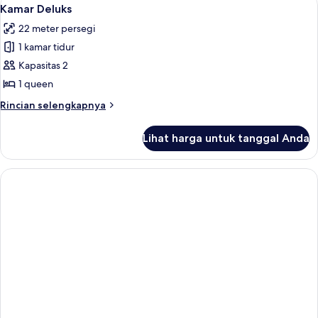
Lihat
6
Kamar Deluks
semua
22 meter persegi
foto
1 kamar tidur
untuk
Kamar
Kapasitas 2
Deluks
1 queen
Rincian
Rincian selengkapnya
lebih
lanjut
Lihat harga untuk tanggal Anda
untuk
Kamar
Deluks