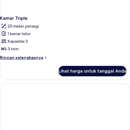
Kamar Triple
25 meter persegi
1 kamar tidur
Kapasitas 3
3 twin
Rincian
Rincian selengkapnya
lebih
lanjut
Lihat harga untuk tanggal Anda
untuk
Kamar
Triple