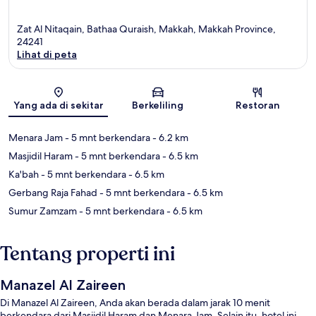
Zat Al Nitaqain, Bathaa Quraish, Makkah, Makkah Province,
24241
Lihat di peta
Peta
Yang ada di sekitar
Berkeliling
Restoran
Menara Jam
- 5 mnt berkendara
- 6.2 km
Masjidil Haram
- 5 mnt berkendara
- 6.5 km
Ka'bah
- 5 mnt berkendara
- 6.5 km
Gerbang Raja Fahad
- 5 mnt berkendara
- 6.5 km
Sumur Zamzam
- 5 mnt berkendara
- 6.5 km
Tentang properti ini
Manazel Al Zaireen
Di Manazel Al Zaireen, Anda akan berada dalam jarak 10 menit
berkendara dari Masjidil Haram dan Menara Jam. Selain itu, hotel ini