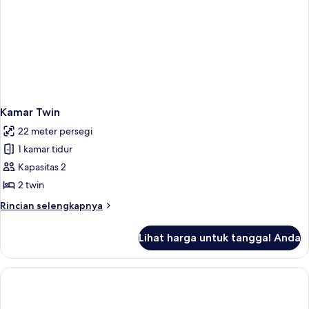
Kamar Twin
22 meter persegi
1 kamar tidur
Kapasitas 2
2 twin
Rincian
Rincian selengkapnya
lebih
lanjut
Lihat harga untuk tanggal Anda
untuk
Kamar
Twin