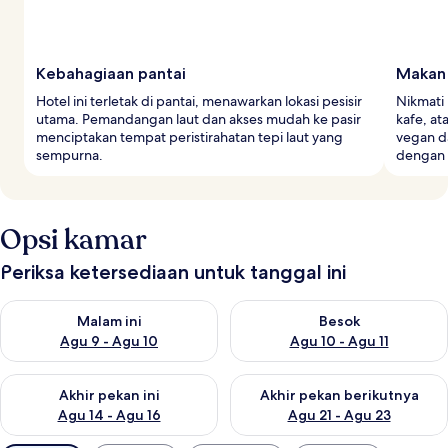
Kebahagiaan pantai
Makan 
Hotel ini terletak di pantai, menawarkan lokasi pesisir
Nikmati 
utama. Pemandangan laut dan akses mudah ke pasir
kafe, at
menciptakan tempat peristirahatan tepi laut yang
vegan d
sempurna.
dengan 
Opsi kamar
Periksa ketersediaan untuk tanggal ini
Periksa ketersediaan untuk malam ini Agu 9 - Agu 10
Periksa ketersediaan untuk be
Malam ini
Besok
Agu 9 - Agu 10
Agu 10 - Agu 11
Periksa ketersediaan untuk akhir pekan ini Agu 14 - Agu 16
Periksa ketersediaan untuk ak
Akhir pekan ini
Akhir pekan berikutnya
Agu 14 - Agu 16
Agu 21 - Agu 23