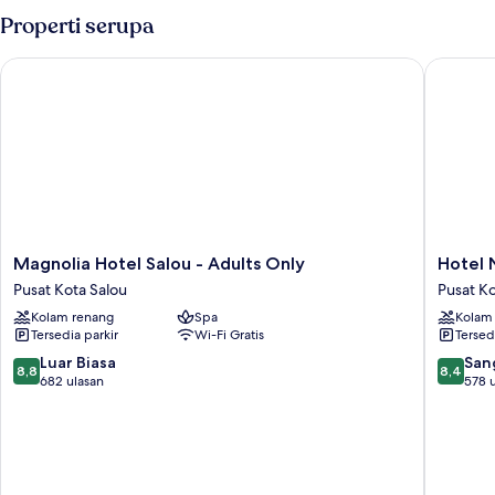
Properti serupa
Magnolia Hotel Salou - Adults Only
Hotel N
Magnolia
Hotel
Magnolia Hotel Salou - Adults Only
Hotel
Hotel
Num
Pusat Kota Salou
Pusat Ko
Salou
Pusat
Kolam renang
Spa
Kolam
-
Kota
Tersedia parkir
Wi-Fi Gratis
Tersed
Adults
Salou
Only
8.8
8.4
Luar Biasa
San
8,8
8,4
Pusat
dari
dari
682 ulasan
578 
Kota
10,
10,
Salou
Luar
Sangat
Biasa,
Baik,
682
578
ulasan
ulasan