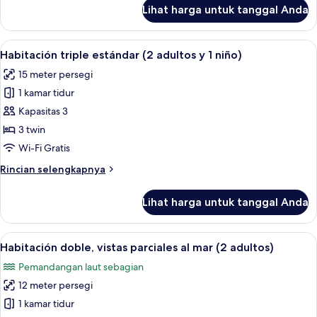
lanjut
Lihat harga untuk tanggal Anda
untuk
Habitación
doble,
Lihat
Brankas, meja kerja, Wi-Fi gratis, dan s
5
vistas
Habitación triple estándar (2 adultos y 1 niño)
semua
al
15 meter persegi
mar
foto
(2
1 kamar tidur
untuk
adultos)
Habitación
Kapasitas 3
triple
3 twin
estándar
Wi-Fi Gratis
(2
Rincian
Rincian selengkapnya
adultos
lebih
y
lanjut
Lihat harga untuk tanggal Anda
untuk
1
Habitación
niño)
triple
Lihat
Habitación doble, vistas parciales al ma
6
estándar
Habitación doble, vistas parciales al mar (2 adultos)
semua
(2
Pemandangan laut sebagian
adultos
foto
y
12 meter persegi
untuk
1
Habitación
1 kamar tidur
niño)