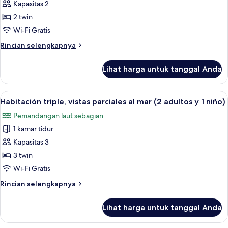
doble,
Kapasitas 2
vistas
2 twin
parciales
Wi-Fi Gratis
al
Rincian
Rincian selengkapnya
mar
lebih
(2
lanjut
Lihat harga untuk tanggal Anda
adultos)
untuk
Habitación
doble,
Lihat
Brankas, meja kerja, Wi-Fi gratis, dan s
5
vistas
Habitación triple, vistas parciales al mar (2 adultos y 1 niño)
semua
parciales
Pemandangan laut sebagian
al
foto
mar
1 kamar tidur
untuk
(2
Habitación
Kapasitas 3
adultos)
triple,
3 twin
vistas
Wi-Fi Gratis
parciales
Rincian
Rincian selengkapnya
al
lebih
mar
lanjut
Lihat harga untuk tanggal Anda
untuk
(2
Habitación
adultos