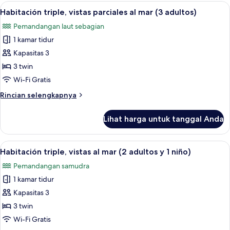
triple,
Lihat
Brankas, meja kerja, Wi-Fi gratis, dan s
y
5
vistas
Habitación triple, vistas parciales al mar (3 adultos)
semua
1
parciales
Pemandangan laut sebagian
al
foto
niño)
mar
1 kamar tidur
untuk
(2
Habitación
Kapasitas 3
adultos
triple,
y
3 twin
1
vistas
Wi-Fi Gratis
niño)
parciales
Rincian
Rincian selengkapnya
al
lebih
mar
lanjut
Lihat harga untuk tanggal Anda
untuk
(3
Habitación
adultos)
triple,
Lihat
Brankas, meja kerja, Wi-Fi gratis, dan s
7
vistas
Habitación triple, vistas al mar (2 adultos y 1 niño)
semua
parciales
Pemandangan samudra
al
foto
mar
1 kamar tidur
untuk
(3
Habitación
Kapasitas 3
adultos)
triple,
3 twin
vistas
Wi-Fi Gratis
al