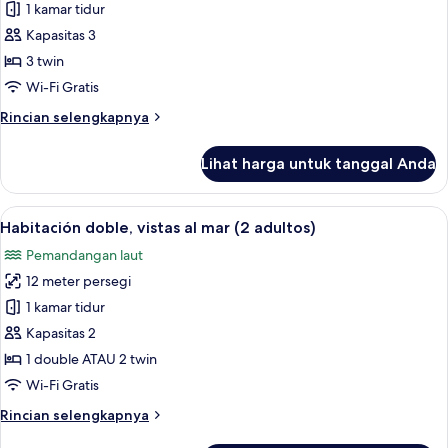
Habitación
1 kamar tidur
triple,
Kapasitas 3
vistas
3 twin
al
Wi-Fi Gratis
mar
Rincian
Rincian selengkapnya
(3
lebih
adultos)
lanjut
Lihat harga untuk tanggal Anda
untuk
Habitación
triple,
Lihat
Habitación doble, vistas al mar (2 adult
8
vistas
Habitación doble, vistas al mar (2 adultos)
semua
al
Pemandangan laut
mar
foto
(3
12 meter persegi
untuk
adultos)
Habitación
1 kamar tidur
doble,
Kapasitas 2
vistas
1 double ATAU 2 twin
al
Wi-Fi Gratis
mar
Rincian
Rincian selengkapnya
(2
lebih
adultos)