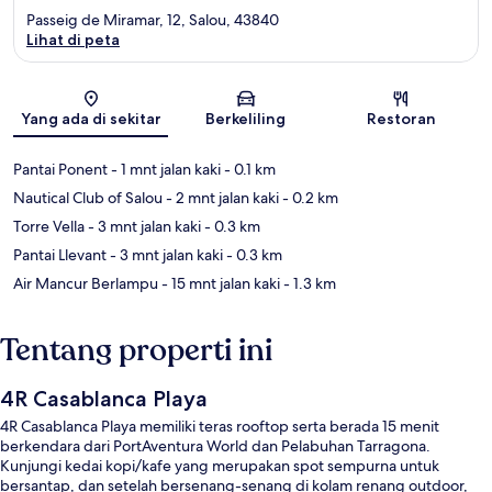
Passeig de Miramar, 12, Salou, 43840
Lihat di peta
Peta
Yang ada di sekitar
Berkeliling
Restoran
Pantai Ponent
- 1 mnt jalan kaki
- 0.1 km
Nautical Club of Salou
- 2 mnt jalan kaki
- 0.2 km
Torre Vella
- 3 mnt jalan kaki
- 0.3 km
Pantai Llevant
- 3 mnt jalan kaki
- 0.3 km
Air Mancur Berlampu
- 15 mnt jalan kaki
- 1.3 km
Tentang properti ini
4R Casablanca Playa
4R Casablanca Playa memiliki teras rooftop serta berada 15 menit
berkendara dari PortAventura World dan Pelabuhan Tarragona.
Kunjungi kedai kopi/kafe yang merupakan spot sempurna untuk
bersantap, dan setelah bersenang-senang di kolam renang outdoor,