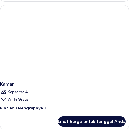
cuádruple,
vistas
al
mar
(4
adultos)
Kamar
Kapasitas 4
Wi-Fi Gratis
Rincian
Rincian selengkapnya
lebih
lanjut
Lihat harga untuk tanggal Anda
untuk
Kamar