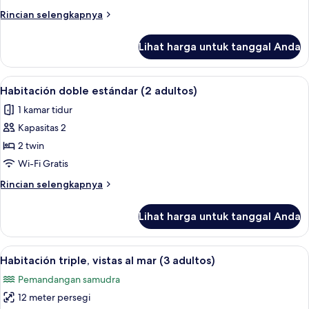
estándar
Rincian
Rincian selengkapnya
(3
lebih
adultos)
lanjut
Lihat harga untuk tanggal Anda
untuk
Habitación
triple
Lihat
Brankas, meja kerja, Wi-Fi gratis, dan s
6
estándar
Habitación doble estándar (2 adultos)
semua
(3
1 kamar tidur
adultos)
foto
Kapasitas 2
untuk
Habitación
2 twin
doble
Wi-Fi Gratis
estándar
Rincian
Rincian selengkapnya
(2
lebih
adultos)
lanjut
Lihat harga untuk tanggal Anda
untuk
Habitación
doble
Lihat
Brankas, meja kerja, Wi-Fi gratis, dan s
8
estándar
Habitación triple, vistas al mar (3 adultos)
semua
(2
Pemandangan samudra
adultos)
foto
12 meter persegi
untuk