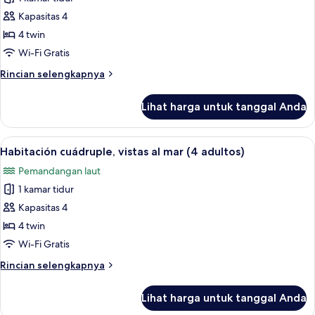
untuk
adultos
Habitación
Kapasitas 4
y
cuádruple,
2
4 twin
niños)
vistas
Wi-Fi Gratis
al
Rincian
Rincian selengkapnya
mar
lebih
(3
lanjut
Lihat harga untuk tanggal Anda
untuk
adultos
Habitación
y
cuádruple,
Lihat
Brankas, meja kerja, Wi-Fi gratis, dan s
1
6
vistas
Habitación cuádruple, vistas al mar (4 adultos)
semua
niño)
al
Pemandangan laut
mar
foto
(3
1 kamar tidur
untuk
adultos
Habitación
Kapasitas 4
y
cuádruple,
1
4 twin
niño)
vistas
Wi-Fi Gratis
al
Rincian
Rincian selengkapnya
mar
lebih
(4
lanjut
Lihat harga untuk tanggal Anda
untuk
adultos)
Habitación