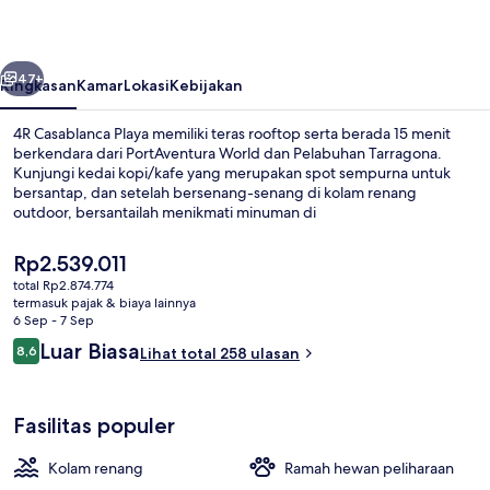
belumnya
Berikutnya
47+
Ringkasan
Kamar
Lokasi
Kebijakan
4R Casablanca Playa memiliki teras rooftop serta berada 15 menit
berkendara dari PortAventura World dan Pelabuhan Tarragona.
Kunjungi kedai kopi/kafe yang merupakan spot sempurna untuk
bersantap, dan setelah bersenang-senang di kolam renang
outdoor, bersantailah menikmati minuman di
bar/lounge.Keunggulan lainnya meliputi bar tepi kolam renang,
kolam renang anak, dan toko roti/camilan.
Harga
Rp2.539.011
saat
total Rp2.874.774
ini
termasuk pajak & biaya lainnya
Di pantai
Rp2.539.011
6 Sep - 7 Sep
Ulasan
Luar Biasa
8,6
Lihat total 258 ulasan
8,6 dari 10
Fasilitas populer
Kolam renang
Ramah hewan peliharaan