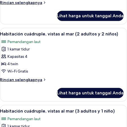
Rincian
Rincian selengkapnya
mar
lebih
(2
lanjut
Lihat harga untuk tanggal Anda
untuk
adultos
Habitación
y
triple,
Lihat
Brankas, meja kerja, Wi-Fi gratis, dan s
1
6
vistas
Habitación cuádruple, vistas al mar (2 adultos y 2 niños)
semua
niño)
al
Pemandangan laut
mar
foto
(2
1 kamar tidur
untuk
adultos
Habitación
Kapasitas 4
y
cuádruple,
1
4 twin
niño)
vistas
Wi-Fi Gratis
al
Rincian
Rincian selengkapnya
mar
lebih
(2
lanjut
Lihat harga untuk tanggal Anda
untuk
adultos
Habitación
y
cuádruple,
Lihat
Brankas, meja kerja, Wi-Fi gratis, dan s
2
6
vistas
Habitación cuádruple, vistas al mar (3 adultos y 1 niño)
semua
niños)
al
Pemandangan laut
mar
foto
(2
1 kamar tidur