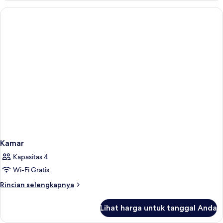
Kamar
Kapasitas 4
Wi-Fi Gratis
Rincian
Rincian selengkapnya
lebih
lanjut
Lihat harga untuk tanggal Anda
untuk
Kamar