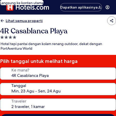
Langsung ke konten utama
Dapatkan aplikasinya
Lihat semua properti
4R Casablanca Playa
Properti
bintang
Hotel tepi pantai dengan kolam renang outdoor, dekat dengan
4.0
PortAventura World
Pilih tanggal untuk melihat harga
Ke mana?
Tanggal
Traveler