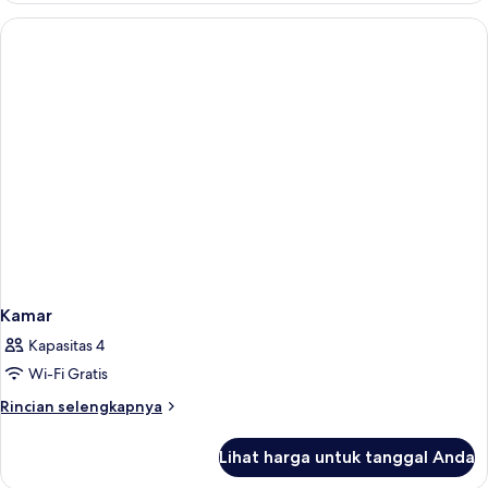
Kamar
Kapasitas 4
Wi-Fi Gratis
Rincian
Rincian selengkapnya
lebih
lanjut
Lihat harga untuk tanggal Anda
untuk
Kamar