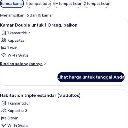
Filter
Semua kamar
1 tempat tidur
3+ tempat tidur
2 tempat tidur
tersedia
untuk
Menampilkan 16 dari 16 kamar
kamar
Lihat
Brankas, meja kerja, Wi-Fi gratis, dan s
6
Kamar Double untuk 1 Orang, balkon
semua
1 kamar tidur
foto
Kapasitas 1
untuk
Kamar
1 twin
Double
Wi-Fi Gratis
untuk
Rincian
Rincian selengkapnya
1
lebih
Orang,
lanjut
Lihat harga untuk tanggal Anda
untuk
balkon
Kamar
Double
Lihat
Brankas, meja kerja, Wi-Fi gratis, dan s
5
untuk
Habitación triple estándar (3 adultos)
semua
1
1 kamar tidur
Orang,
foto
balkon
Kapasitas 3
untuk
Habitación
3 twin
triple
Wi-Fi Gratis