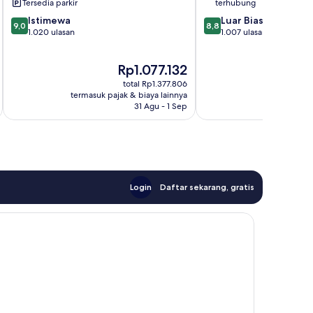
Tersedia parkir
terhubung
9.0
8.8
Istimewa
Luar Biasa
9,0
8,8
dari
dari
1.020 ulasan
1.007 ulasan
10,
10,
Istimewa,
Luar
Harga
Rp1.077.132
1.020
Biasa,
sekarang
ulasan
1.007
total Rp1.377.806
Rp1.077.132
ulasan
termasuk pajak & biaya lainnya
termasuk paj
31 Agu - 1 Sep
Login
Daftar sekarang, gratis