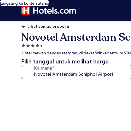
Langsung ke konten utama
Lihat semua properti
Novotel Amsterdam Sch
Properti
bintang
Hotel mewah dengan restoran, di dekat Winkelcentrum Vie
4.5
Pilih tanggal untuk melihat harga
Ke mana?
Galeri
foto
untuk
Novotel
Amsterdam
Schiphol