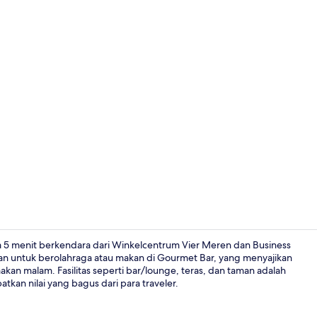
Eksterior
a 5 menit berkendara dari Winkelcentrum Vier Meren dan Business
an untuk berolahraga atau makan di Gourmet Bar, yang menyajikan
kan malam. Fasilitas seperti bar/lounge, teras, dan taman adalah
Bar (di prope
atkan nilai yang bagus dari para traveler.