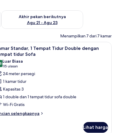
 ini Agu 14 - Agu 16
Periksa ketersediaan untuk akhir pekan berikutnya Agu 21 - A
Akhir pekan berikutnya
Agu 21 - Agu 23
Menampilkan 7 dari 7 kamar
ng kerja ramah laptop
ihat
Minibar, brankas, meja kerja, dan ruang kerj
8
amar Standar, 1 Tempat Tidur Double dengan
emua
mpat tidur Sofa
oto
Luar Biasa
8
ntuk
8,8 dari 10
(115
115 ulasan
amar
ulasan)
24 meter persegi
tandar,
1 kamar tidur
Kapasitas 3
empat
1 double dan 1 tempat tidur sofa double
idur
Wi-Fi Gratis
ouble
engan
ncian
ncian selengkapnya
bih
empat
njut
idur
Lihat harga
tuk