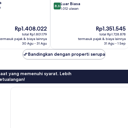
a
8.6
Hoofddorp
Luar Biasa
8,6
n
dari
1.012 ulasan
10,
Luar
Biasa,
Harga
Harga
Rp1.408.022
Rp1.351.545
1.012
sekarang
sekarang
ulasan
total Rp1.801.179
total Rp1.728.878
Rp1.408.022
Rp1.351.545
termasuk pajak & biaya lainnya
termasuk pajak & biaya lainnya
30 Agu - 31 Agu
31 Agu - 1 Sep
Bandingkan dengan properti serupa
faat yang memenuhi syarat. Lebih
etualangan!