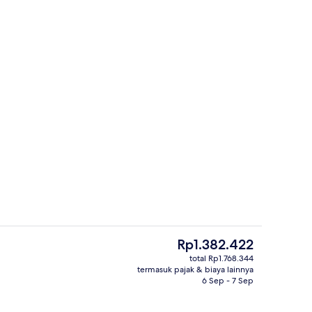
Teras/patio
Harga
Rp1.382.422
saat
total Rp1.768.344
ini
termasuk pajak & biaya lainnya
rti)
Fasilitas rapat
Rp1.382.422
6 Sep - 7 Sep