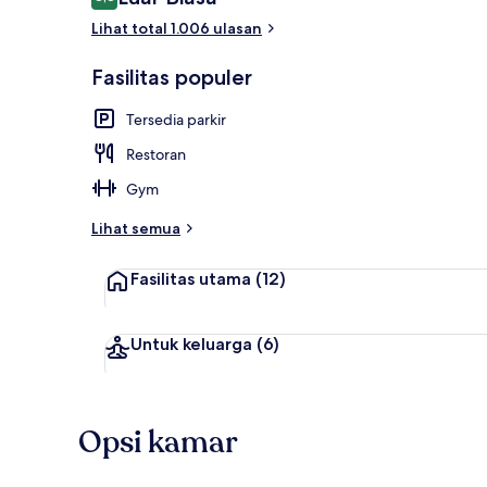
8,8 dari 10
Lihat total 1.006 ulasan
Interior
Fasilitas populer
Tersedia parkir
Restoran
Gym
Lihat semua
Fasilitas utama
(12)
Untuk keluarga
(6)
Opsi kamar