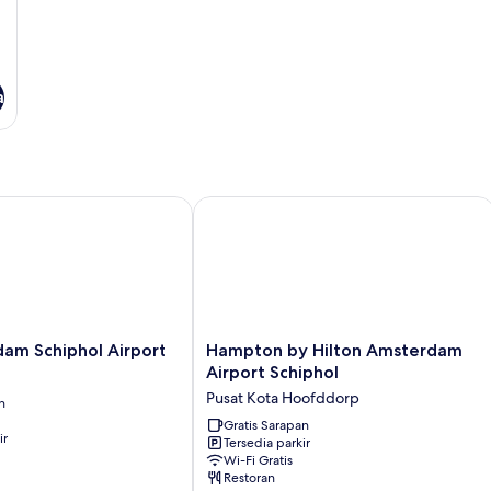
a
 Schiphol Airport
Hampton by Hilton Amsterdam Airpor
Hampton
am Schiphol Airport
Hampton by Hilton Amsterdam
by
Airport Schiphol
Hilton
Pusat Kota Hoofddorp
n
Amsterdam
Airport
Gratis Sarapan
ir
Tersedia parkir
Schiphol
Wi-Fi Gratis
Pusat
Restoran
Kota