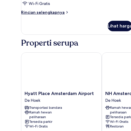
Standar,
Wi-Fi Gratis
1
Rincian
Rincian selengkapnya
Tempat
lebih
Tidur
lanjut
Lihat harg
untuk
Double
Kamar
(Accessible)
Standar,
Properti serupa
1
Tempat
Tidur
Hyatt Place Amsterdam Airport
NH Amsterdam
Double
(Accessible)
Hyatt
NH
Hyatt Place Amsterdam Airport
NH Amsterd
Place
Amsterdam
De Hoek
De Hoek
Amsterdam
Schiphol
Transportasi bandara
Ramah hewa
Airport
Airport
Ramah hewan
peliharaan
De
De
peliharaan
Tersedia park
Hoek
Hoek
Tersedia parkir
Wi-Fi Gratis
Wi-Fi Gratis
Restoran