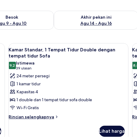
sediaan untuk besok Agu 9 - Agu 10
Periksa ketersediaan untuk akhir pekan
Besok
Akhir pekan ini
gu 9 - Agu 10
Agu 14 - Agu 16
dan ruang kerja ramah laptop
Lihat
Minibar, brankas, meja kerja, dan rua
L
10
Kamar Standar, 1 Tempat Tidur Double dengan
K
semua
s
tempat tidur Sofa
te
foto
f
Istimewa
9,2
8,
untuk
u
9,2 dari 10
(39
39 ulasan
Kamar
K
ulasan)
24 meter persegi
Standar,
S
1 kamar tidur
1
1
Kapasitas 4
Tempat
T
1 double dan 1 tempat tidur sofa double
Tidur
T
Wi-Fi Gratis
Double
D
dengan
d
Rincian
Ri
Rincian selengkapnya
Ri
lebih
le
tempat
t
lanjut
la
tidur
t
a
Lihat harga
untuk
un