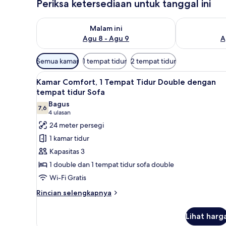
Periksa ketersediaan untuk tanggal ini
Periksa ketersediaan untuk malam ini Agu 8 - Agu 9
Periksa keter
Malam ini
Agu 8 - Agu 9
A
Filter
Semua kamar
1 tempat tidur
2 tempat tidur
tersedia
Lihat
Minibar, brankas, meja kerja, 
untuk
10
Kamar Comfort, 1 Tempat Tidur Double dengan
semua
kamar
tempat tidur Sofa
foto
Bagus
7,6
untuk
7,6 dari 10
(4
4 ulasan
Kamar
ulasan)
24 meter persegi
Comfort,
1 kamar tidur
1
Kapasitas 3
Tempat
1 double dan 1 tempat tidur sofa double
Tidur
Wi-Fi Gratis
Double
dengan
Rincian
Rincian selengkapnya
lebih
tempat
lanjut
tidur
Lihat harg
untuk