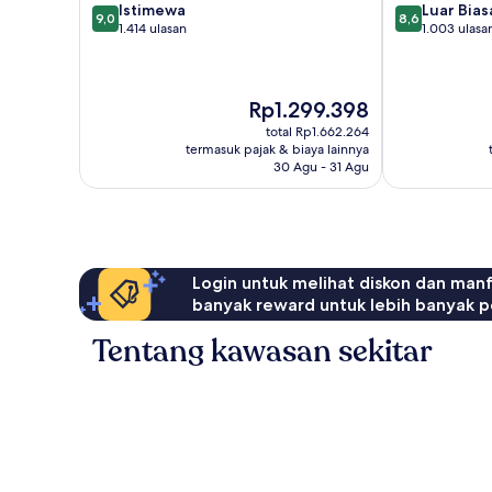
9.0
8.6
Istimewa
Luar Bias
9,0
8,6
dari
dari
1.414 ulasan
1.003 ulasa
10,
10,
Istimewa,
Luar
1.414
Biasa,
Harga
Rp1.299.398
ulasan
1.003
sekarang
ulasan
total Rp1.662.264
Rp1.299.398
termasuk pajak & biaya lainnya
30 Agu - 31 Agu
Login untuk melihat diskon dan man
banyak reward untuk lebih banyak p
Tentang kawasan sekitar