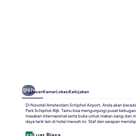
Airport
57+
Ringkasan
Kamar
Lokasi
Kebijakan
Di Novotel Amsterdam Schiphol Airport, Anda akan berad
Park Schiphol-Rijk. Tamu bisa mengunjungi pusat kebugar
masakan internasional serta buka untuk makan siang dan ma
daya tarik lain di hotel mewah ini. Staf dan sarapan mendap
Ulasan
Luar Biasa
8,8