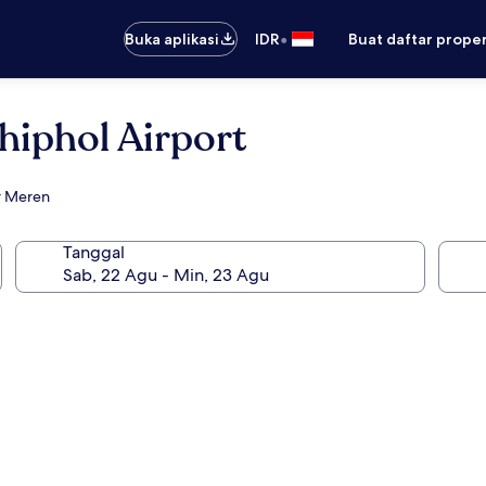
•
Buka aplikasi
IDR
Buat daftar prope
iphol Airport
r Meren
Tanggal