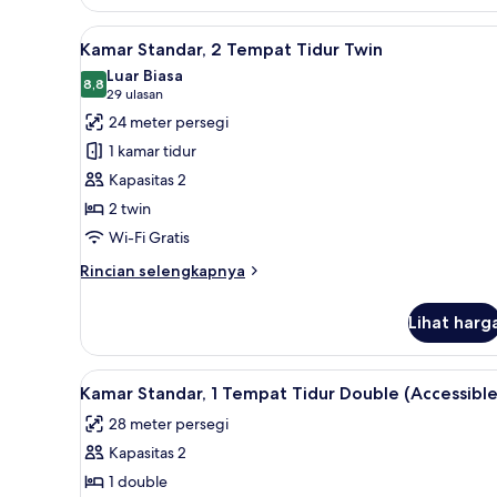
Sofa
Kamar
Comfort,
Lihat
Kamar Standar, 2 Tempat Tidur 
6
1
Kamar Standar, 2 Tempat Tidur Twin
semua
Tempat
Luar Biasa
Tidur
foto
8,8
8,8 dari 10
(29
29 ulasan
Double
untuk
ulasan)
24 meter persegi
dengan
Kamar
tempat
1 kamar tidur
Standar,
tidur
Kapasitas 2
Sofa
2
2 twin
Tempat
Wi-Fi Gratis
Tidur
Twin
Rincian
Rincian selengkapnya
lebih
lanjut
Lihat harg
untuk
Kamar
Standar,
Lihat
Minibar, brankas, meja kerja, 
5
2
Kamar Standar, 1 Tempat Tidur Double (Accessible
semua
Tempat
28 meter persegi
Tidur
foto
Twin
Kapasitas 2
untuk
Kamar
1 double