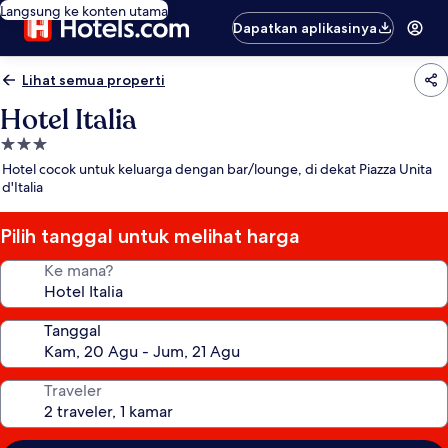
Langsung ke konten utama
Dapatkan aplikasinya
Lihat semua properti
Hotel Italia
Properti
bintang
Hotel cocok untuk keluarga dengan bar/lounge, di dekat Piazza Unita
3.0
d'Italia
Pilih tanggal untuk melihat harga
Ke mana?
Tanggal
Traveler