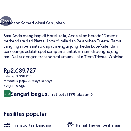
belumnya
Berikutnya
69+
Ringkasan
Kamar
Lokasi
Kebijakan
Saat Anda menginap di Hotel Italia, Anda akan berada 10 menit
berkendara dari Piazza Unita d'Italia dan Pelabuhan Trieste. Tamu
yang ingin bersantap dapat mengunjungi kedai kopi/kafe, dan
bar/lounge adalah spot sempurna untuk minum di penghujung
hari.Dekat dengan transportasi umum: Jalur Trem Trieste–Opicina
berjarak just 3 menit jalan kaki.
Harga
Rp2.639.727
saat
total Rp3.028.033
ini
termasuk pajak & biaya lainnya
Pintu masuk properti
Rp2.639.727
7 Agu - 8 Agu
Ulasan
Sangat bagus
8,0
Lihat total 179 ulasan
8,0 dari 10
Fasilitas populer
Transportasi bandara
Ramah hewan peliharaan