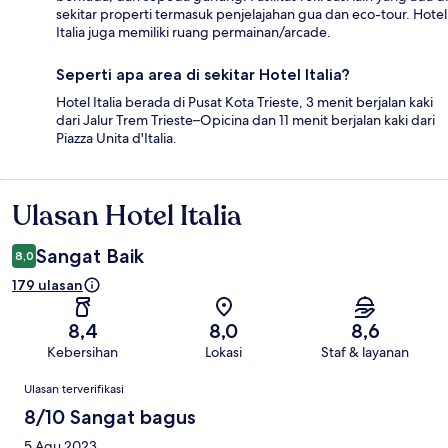
sekitar properti termasuk penjelajahan gua dan eco-tour. Hotel
Italia juga memiliki ruang permainan/arcade.
Seperti apa area di sekitar Hotel Italia?
Hotel Italia berada di Pusat Kota Trieste, 3 menit berjalan kaki
dari Jalur Trem Trieste–Opicina dan 11 menit berjalan kaki dari
Piazza Unita d'Italia.
Ulasan Hotel Italia
Ulasan
Sangat Baik
8,0
179 ulasan
8,4
8,0
8,6
Kebersihan
Lokasi
Staf & layanan
Ulasan
Ulasan terverifikasi
8/10 Sangat bagus
5 Agu 2023