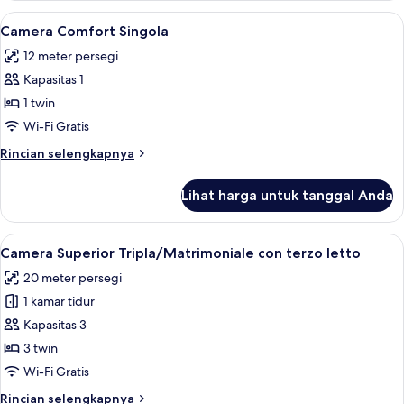
singoli
Comfort
Lihat
Camera Comfort Singola | 1 kamar tidu
11
Quadrupla
Camera Comfort Singola
semua
/
12 meter persegi
Matrimoniale
foto
con
Kapasitas 1
untuk
due
Camera
1 twin
letti
Comfort
singoli
Wi-Fi Gratis
Singola
Rincian
Rincian selengkapnya
lebih
lanjut
Lihat harga untuk tanggal Anda
untuk
Camera
Comfort
Lihat
Camera Superior Tripla/Matrimoniale c
15
Singola
Camera Superior Tripla/Matrimoniale con terzo letto
semua
20 meter persegi
foto
1 kamar tidur
untuk
Camera
Kapasitas 3
Superior
3 twin
Tripla/Matrimoniale
Wi-Fi Gratis
con
Rincian
Rincian selengkapnya