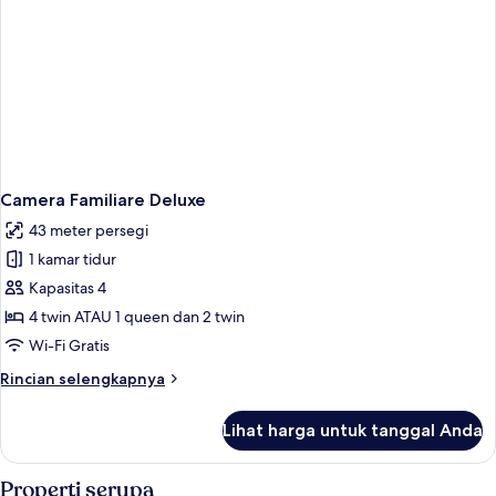
Camera Familiare Deluxe
43 meter persegi
1 kamar tidur
Kapasitas 4
4 twin ATAU 1 queen dan 2 twin
Wi-Fi Gratis
Rincian
Rincian selengkapnya
lebih
lanjut
Lihat harga untuk tanggal Anda
untuk
Camera
Familiare
Properti serupa