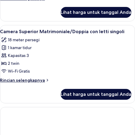
terzo
lebih
letto
lanjut
Lihat harga untuk tanggal Anda
untuk
Camera
Superior
Lihat
Camera Superior Matrimoniale/Doppia c
15
Tripla/Matrimoniale
Camera Superior Matrimoniale/Doppia con letti singoli
semua
con
18 meter persegi
terzo
foto
letto
1 kamar tidur
untuk
Camera
Kapasitas 3
Superior
2 twin
Matrimoniale/Doppia
Wi-Fi Gratis
con
Rincian
Rincian selengkapnya
letti
lebih
singoli
lanjut
Lihat harga untuk tanggal Anda
untuk
Camera
Superior
Matrimoniale/Doppia
con
letti
singoli