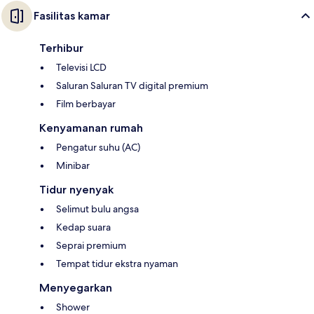
Fasilitas kamar
Terhibur
Televisi LCD
Saluran Saluran TV digital premium
Film berbayar
Kenyamanan rumah
Pengatur suhu (AC)
Minibar
Tidur nyenyak
Selimut bulu angsa
Kedap suara
Seprai premium
Tempat tidur ekstra nyaman
Menyegarkan
Shower