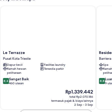
Deluxe
Le Terrazze
Residenc
Le
Residen
Le Terrazze
Reside
Terrazze
Victoria
Pusat Kota Trieste
Barrier
Pusat
Barriera
Dapur kecil
Fasilitas laundry
Spa
Kota
Vecchia
Ramah hewan
Tersedia parkir
Ramah
Trieste
San
peliharaan
peliha
Giacom
8.4
8.8
Sangat Baik
Luar
8,4
8,8
dari
dari
460 ulasan
9 ula
10,
10,
Harga
Rp1.339.442
Sangat
Luar
sekarang
Baik,
Biasa,
total Rp2.070.186
Rp1.339.442
termasuk pajak & biaya lainnya
460
9
2 Sep - 3 Sep
ulasan
ulasan