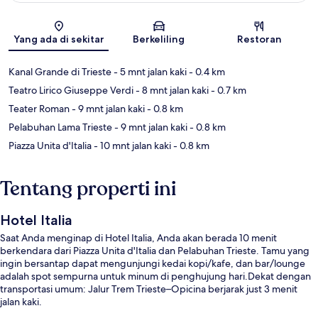
Peta
Yang ada di sekitar
Berkeliling
Restoran
Kanal Grande di Trieste
- 5 mnt jalan kaki
- 0.4 km
Teatro Lirico Giuseppe Verdi
- 8 mnt jalan kaki
- 0.7 km
Teater Roman
- 9 mnt jalan kaki
- 0.8 km
Pelabuhan Lama Trieste
- 9 mnt jalan kaki
- 0.8 km
Piazza Unita d'Italia
- 10 mnt jalan kaki
- 0.8 km
Tentang properti ini
Hotel Italia
Saat Anda menginap di Hotel Italia, Anda akan berada 10 menit
berkendara dari Piazza Unita d'Italia dan Pelabuhan Trieste. Tamu yang
ingin bersantap dapat mengunjungi kedai kopi/kafe, dan bar/lounge
adalah spot sempurna untuk minum di penghujung hari.Dekat dengan
transportasi umum: Jalur Trem Trieste–Opicina berjarak just 3 menit
jalan kaki.