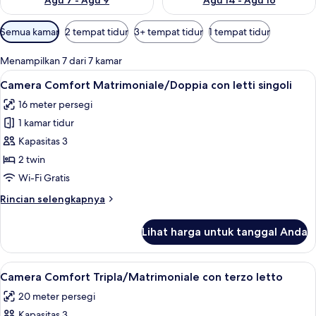
Agu 7 - Agu 9
Agu 14 - Agu 16
Filter
Semua kamar
2 tempat tidur
3+ tempat tidur
1 tempat tidur
tersedia
untuk
Menampilkan 7 dari 7 kamar
kamar
Lihat
Camera Comfort Matrimoniale/Doppia co
11
Camera Comfort Matrimoniale/Doppia con letti singoli
semua
16 meter persegi
foto
1 kamar tidur
untuk
Camera
Kapasitas 3
Comfort
2 twin
Matrimoniale/Doppia
Wi-Fi Gratis
con
Rincian
Rincian selengkapnya
letti
lebih
singoli
lanjut
Lihat harga untuk tanggal Anda
untuk
Camera
Comfort
Lihat
Camera Comfort Tripla/Matrimoniale co
13
Matrimoniale/Doppia
Camera Comfort Tripla/Matrimoniale con terzo letto
semua
con
20 meter persegi
letti
foto
singoli
Kapasitas 3