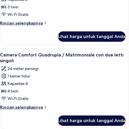
untuk
Camera
3 twin
Comfort
Wi-Fi Gratis
Tripla/Matrimoniale
Rincian
Rincian selengkapnya
con
lebih
terzo
lanjut
Lihat harga untuk tanggal Anda
untuk
letto
Camera
Comfort
Lihat
1 kamar tidur, seprai premium, dan se
12
Tripla/Matrimoniale
Camera Comfort Quadrupla / Matrimoniale con due letti
semua
con
singoli
terzo
foto
24 meter persegi
letto
untuk
1 kamar tidur
Camera
Kapasitas 4
Comfort
Quadrupla
4 twin
/
Wi-Fi Gratis
Matrimoniale
Rincian
Rincian selengkapnya
con
lebih
due
lanjut
Lihat harga untuk tanggal Anda
untuk
letti
Camera