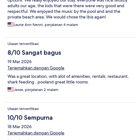
options. We really enjoyed our stay, everyone was nice.Mostly
adults our age, the kids that were there were very good and
respectful. We enjoyed the music by the pool and and the
private beach area. We would chose the Ibis again!
Laurie Ann Nenni, perjalanan 4 malam
Ulasan terverifikasi
8/10 Sangat bagus
19 Mar 2026
Terjemahkan dengan Google
Was a great location, with alot of amenities, rentals; restaurant,
shark feeding , pooland great little rooms.
Jesse, perjalanan 2 malam
Ulasan terverifikasi
10/10 Sempurna
18 Mar 2026
Terjemahkan dengan Google