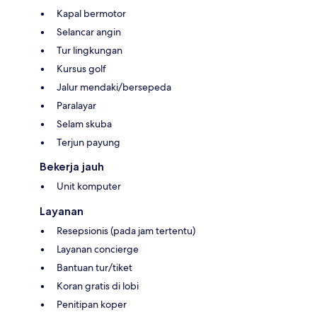
Kapal bermotor
Selancar angin
Tur lingkungan
Kursus golf
Jalur mendaki/bersepeda
Paralayar
Selam skuba
Terjun payung
Bekerja jauh
Unit komputer
Layanan
Resepsionis (pada jam tertentu)
Layanan concierge
Bantuan tur/tiket
Koran gratis di lobi
Penitipan koper