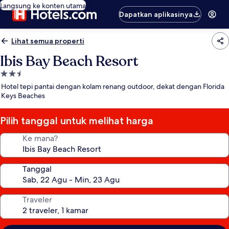
Langsung ke konten utama
Dapatkan aplikasinya
Lihat semua properti
Ibis Bay Beach Resort
Properti
bintang
Hotel tepi pantai dengan kolam renang outdoor, dekat dengan Florida
2.5
Keys Beaches
Pilih tanggal untuk melihat harga
Ke mana?
Tanggal
Traveler