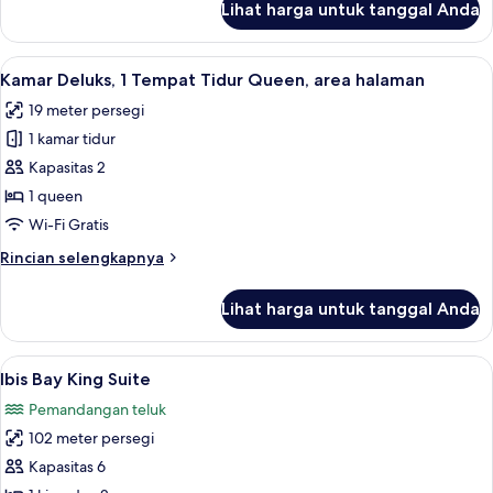
Lihat harga untuk tanggal Anda
untuk
pemandangan
Kamar
teluk
Double
Lihat
Seprai premium, bantalan ekstra lembu
10
Deluks,
Kamar Deluks, 1 Tempat Tidur Queen, area halaman
semua
2
19 meter persegi
Tempat
foto
Tidur
1 kamar tidur
untuk
Double,
Kamar
Kapasitas 2
pemandangan
Deluks,
teluk
1 queen
1
Wi-Fi Gratis
Tempat
Rincian
Rincian selengkapnya
Tidur
lebih
Queen,
lanjut
Lihat harga untuk tanggal Anda
untuk
area
Kamar
halaman
Deluks,
Lihat
Ibis Bay King Suite | Pemandangan pe
7
1
Ibis Bay King Suite
semua
Tempat
Pemandangan teluk
Tidur
foto
Queen,
102 meter persegi
untuk
area
Ibis
Kapasitas 6
halaman