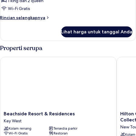
Bay
1 king dan 2 queen
King
Wi-Fi Gratis
Suite
Rincian
Rincian selengkapnya
lebih
lanjut
Lihat harga untuk tanggal Anda
untuk
Ibis
Bay
Properti serupa
King
Suite
Beachside Resort & Residences
Hilton G
Beachside
Hilton
Beachside Resort & Residences
Hilton
Resort
Garden
Collec
Key West
&
Inn
New To
Kolam renang
Tersedia parkir
Residences
Key
Wi-Fi Gratis
Restoran
Key
West
Kolam