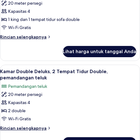
20 meter persegi
Tempat
foto
Tidur
Kapasitas 4
untuk
Double,
Suite
1 king dan 1 tempat tidur sofa double
area
Standar
halaman
Wi-Fi Gratis
Rincian
Rincian selengkapnya
lebih
lanjut
Lihat harga untuk tanggal Anda
untuk
Suite
Standar
Lihat
Kamar Double Deluks, 2 Tempat Tidur 
13
Kamar Double Deluks, 2 Tempat Tidur Double,
semua
pemandangan teluk
foto
Pemandangan teluk
untuk
20 meter persegi
Kamar
Kapasitas 4
Double
Deluks,
2 double
2
Wi-Fi Gratis
Tempat
Rincian
Rincian selengkapnya
Tidur
lebih
Double,
lanjut