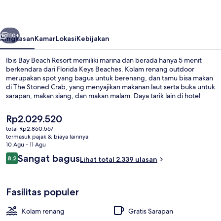
Resort
belumnya
Berikutnya
110+
Ringkasan
Kamar
Lokasi
Kebijakan
Ibis Bay Beach Resort memiliki marina dan berada hanya 5 menit
berkendara dari Florida Keys Beaches. Kolam renang outdoor
merupakan spot yang bagus untuk berenang, dan tamu bisa makan
di The Stoned Crab, yang menyajikan makanan laut serta buka untuk
sarapan, makan siang, dan makan malam. Daya tarik lain di hotel
Gaya Art Deco ini meliputi bar tepi kolam renang, teras, dan taman.
Para traveler menyukai kolam renang dan staf.
Harga
Rp2.029.520
saat
total Rp2.860.567
ini
termasuk pajak & biaya lainnya
Detail interior
Rp2.029.520
10 Agu - 11 Agu
Ulasan
Sangat bagus
8,2
Lihat total 2.339 ulasan
8,2 dari 10
Fasilitas populer
Kolam renang
Gratis Sarapan