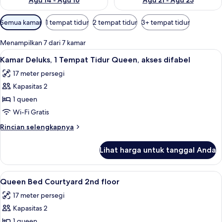
Agu 14 - Agu 16
Agu 21 - Agu 23
Filter
Semua kamar
1 tempat tidur
2 tempat tidur
3+ tempat tidur
tersedia
untuk
Menampilkan 7 dari 7 kamar
kamar
Lihat
Kamar Deluks, 1 Tempat Tidur Queen, a
10
Kamar Deluks, 1 Tempat Tidur Queen, akses difabel
semua
17 meter persegi
foto
Kapasitas 2
untuk
Kamar
1 queen
Deluks,
Wi-Fi Gratis
1
Rincian
Rincian selengkapnya
Tempat
lebih
Tidur
lanjut
Lihat harga untuk tanggal Anda
untuk
Queen,
Kamar
akses
Deluks,
Lihat
Queen Bed Courtyard 2nd floor | Sepra
difabel
10
1
Queen Bed Courtyard 2nd floor
semua
Tempat
17 meter persegi
Tidur
foto
Queen,
Kapasitas 2
untuk
akses
Queen
1 queen