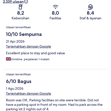
2.339 ulasan
8,2
8,0
8,4
Kebersihan
Fasilitas
Staf & layanan
Ulasan
Ulasan terverifikasi
10/10 Sempurna
21 Apr 2026
Terjemahkan dengan Google
Excellent place to stay and good value
christine, perjalanan 1 malam
Ulasan terverifikasi
6/10 Bagus
1 Agu 2026
Terjemahkan dengan Google
Room was OK, Parking facilities on site were terrible. Did not
have a parking spot in front of my room. Had to park across the
parking lot 2 nights out of 4.