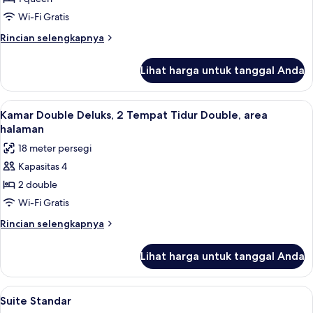
difabel
Bed
Wi-Fi Gratis
Courtyard
Rincian
Rincian selengkapnya
2nd
lebih
floor
lanjut
Lihat harga untuk tanggal Anda
untuk
Queen
Bed
Lihat
Seprai premium, bantalan ekstra lembu
9
Courtyard
Kamar Double Deluks, 2 Tempat Tidur Double, area
semua
2nd
halaman
floor
foto
18 meter persegi
untuk
Kapasitas 4
Kamar
2 double
Double
Deluks,
Wi-Fi Gratis
2
Rincian
Rincian selengkapnya
Tempat
lebih
lanjut
Tidur
Lihat harga untuk tanggal Anda
untuk
Double,
Kamar
area
Double
Lihat
Suite Standar | Seprai premium, bantal
5
halaman
Deluks,
Suite Standar
semua
2