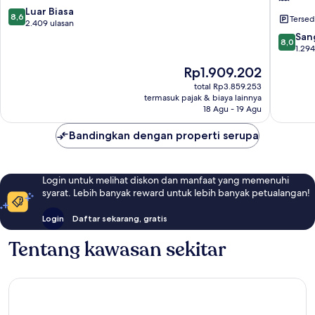
West
/
8.6
Luar Biasa
8,6
Tersed
The
dari
2.409 ulasan
Keys
10,
8.0
San
8,0
Collecti
Luar
dari
1.294
New
Biasa,
10,
Harga
Rp1.909.202
Town
2.409
Sangat
sekarang
ulasan
Baik,
total Rp3.859.253
Rp1.909.202
termasuk pajak & biaya lainnya
1.294
18 Agu - 19 Agu
ulasan
Bandingkan dengan properti serupa
Login untuk melihat diskon dan manfaat yang memenuhi
syarat. Lebih banyak reward untuk lebih banyak petualangan!
Login
Daftar sekarang, gratis
Tentang kawasan sekitar