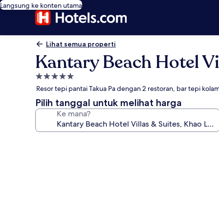
Langsung ke konten utama
Lihat semua properti
Kantary Beach Hotel Vi
Properti
bintang
Resor tepi pantai Takua Pa dengan 2 restoran, bar tepi kola
5.0
Pilih tanggal untuk melihat harga
Ke mana?
Galeri
foto
untuk
Kantary
Beach
Hotel