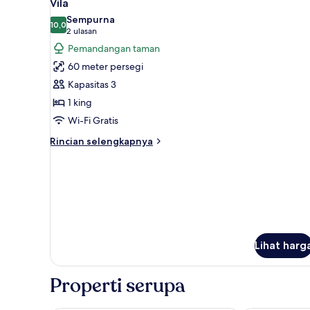
18
Vila
semua
Sempurna
foto
10,0
10,0 dari 10
(2
2 ulasan
untuk
ulasan)
Pemandangan taman
Vila
60 meter persegi
Kapasitas 3
1 king
Wi-Fi Gratis
Rincian
Rincian selengkapnya
lebih
lanjut
untuk
Vila
Lihat harg
Properti serupa