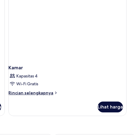
Kamar
Kapasitas 4
Wi-Fi Gratis
Rincian
Rincian selengkapnya
lebih
lanjut
a
Lihat harga
untuk
Kamar