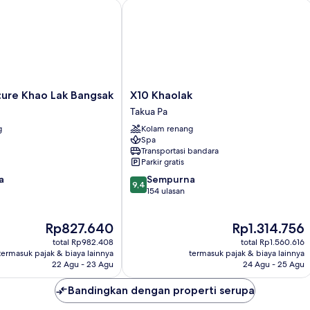
e Khao Lak Bangsak
X10 Khaolak
X10
ure Khao Lak Bangsak
X10 Khaolak
Khaolak
Takua Pa
Takua
g
Kolam renang
Pa
Spa
Transportasi bandara
Parkir gratis
9.4
a
Sempurna
9,4
dari
154 ulasan
10,
Sempurna,
Harga
Harga
Rp827.640
Rp1.314.756
154
sekarang
sekarang
ulasan
total Rp982.408
total Rp1.560.616
Rp827.640
Rp1.314.756
termasuk pajak & biaya lainnya
termasuk pajak & biaya lainnya
22 Agu - 23 Agu
24 Agu - 25 Agu
Bandingkan dengan properti serupa