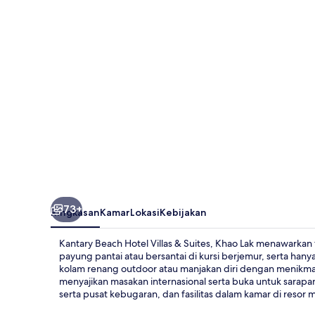
Villas
&
Suites,
Khao
Lak
73+
Ringkasan
Kamar
Lokasi
Kebijakan
Kantary Beach Hotel Villas & Suites, Khao Lak menawarkan
payung pantai atau bersantai di kursi berjemur, serta hanya
kolam renang outdoor atau manjakan diri dengan menikmat
menyajikan masakan internasional serta buka untuk sarapa
serta pusat kebugaran, dan fasilitas dalam kamar di reso