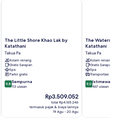
The Little Shore Khao Lak by Katathani
The Waters Khao Lak by
The
The
The Little Shore Khao Lak by
The Waters Khao La
Little
Waters
Katathani
Katathani
Shore
Khao
Takua Pa
Takua Pa
Khao
Lak
Lak
Kolam renang
by
Kolam renang
Gratis Sarapan
Gratis Sarapan
by
Katathani
Spa
Spa
Katathani
Takua
Parkir gratis
Transportasi bandara
Takua
Pa
9.8
9.0
Pa
Sempurna
Istimewa
9,8
9,0
dari
dari
113 ulasan
467 ulasan
10,
10,
Harga
Rp3.509.052
Sempurna,
Istimewa,
sekarang
113
467
total Rp4.165.246
Rp3.509.052
termasuk pajak & biaya lainnya
termasuk paj
ulasan
ulasan
19 Agu - 20 Agu