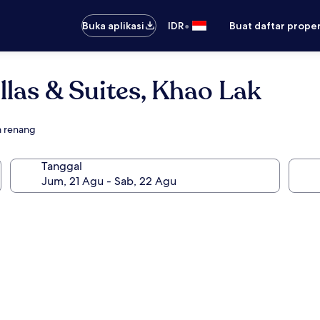
•
Buka aplikasi
IDR
Buat daftar prope
llas & Suites, Khao Lak
m renang
Tanggal