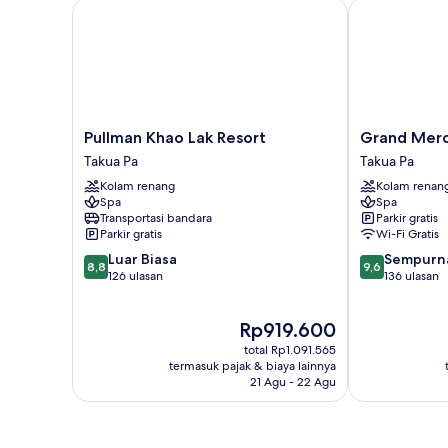
Pullman Khao Lak Resort
Grand Mercur
Pullman
Grand
Pullman Khao Lak Resort
Grand Merc
Khao
Mercure
Takua Pa
Takua Pa
Lak
Khao
Kolam renang
Kolam renan
Resort
Lak
Spa
Spa
Takua
Bangsak
Transportasi bandara
Parkir gratis
Pa
Takua
Parkir gratis
Wi-Fi Gratis
Pa
8.8
9.6
Luar Biasa
Sempurn
8,8
9,6
dari
dari
126 ulasan
136 ulasan
10,
10,
Luar
Sempurna,
Harga
Rp919.600
Biasa,
136
sekarang
126
ulasan
total Rp1.091.565
Rp919.600
ulasan
termasuk pajak & biaya lainnya
21 Agu - 22 Agu