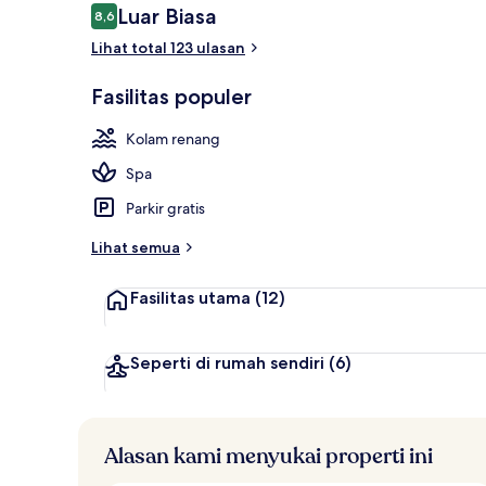
Ulasan
Luar Biasa
8,6
8,6 dari 10
Lihat total 123 ulasan
2 kolam rena
Fasilitas populer
Kolam renang
Spa
Parkir gratis
Lihat semua
Fasilitas utama
(12)
Seperti di rumah sendiri
(6)
Alasan kami menyukai properti ini