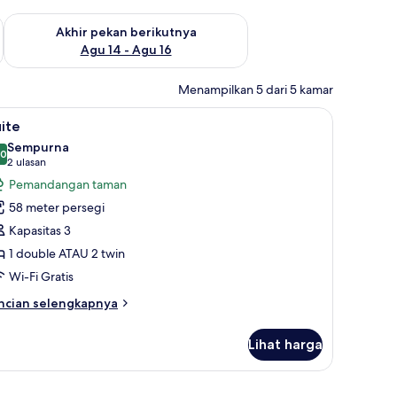
n ini Agu 7 - Agu 9
Periksa ketersediaan untuk akhir pekan berikutnya Agu 14 - A
Akhir pekan berikutnya
Agu 14 - Agu 16
Menampilkan 5 dari 5 kamar
 tirai kedap cahaya
ihat
Suite | 1 kamar tidur, brankas, meja kerja, dan
17
ite
emua
Sempurna
oto
,0
10,0 dari 10
(2
2 ulasan
ntuk
ulasan)
Pemandangan taman
uite
58 meter persegi
Kapasitas 3
1 double ATAU 2 twin
Wi-Fi Gratis
ncian
ncian selengkapnya
bih
njut
Lihat harga
tuk
ite