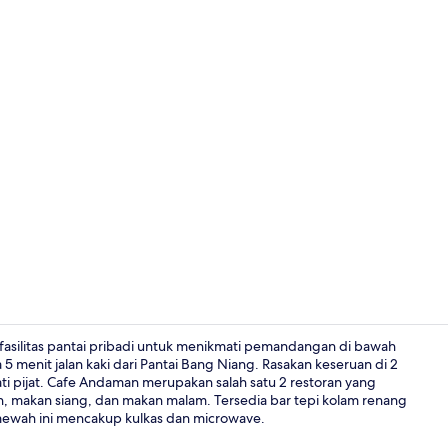
2 restoran; 
 fasilitas pantai pribadi untuk menikmati pemandangan di bawah
 5 menit jalan kaki dari Pantai Bang Niang. Rasakan keseruan di 2
i pijat. Cafe Andaman merupakan salah satu 2 restoran yang
Pantai priba
n, makan siang, dan makan malam. Tersedia bar tepi kolam renang
r mewah ini mencakup kulkas dan microwave.