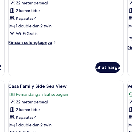
32 meter persegi
untuk
u
Casa
C
2 kamar tidur
Banana
R
Kapasitas 4
Fileds
Fi
1 double dan 2 twin
View
V
Wi-Fi Gratis
Rincian
Rincian selengkapnya
lebih
Ri
Ri
lanjut
le
untuk
la
Casa
un
a
Lihat harga
Banana
Ca
Fileds
R
View
Fi
ur Select Comfort, brankas, dan meja kerja
Lihat
Selimut bulu angsa, tempat tidur Sele
L
Vi
11
Casa Family Side Sea View
Ve
semua
s
Pemandangan laut sebagian
foto
f
32 meter persegi
untuk
u
Casa
V
2 kamar tidur
Family
F
Kapasitas 4
Side
C
1 double dan 2 twin
Sea
Fi