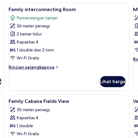
Fi
Paradiso
 | Selimut bulu angsa, tempat tidur Select Comfort, brankas, dan meja kerj
Lihat
Family interconnecting Room | Selimut
L
Vi
10
Fields
Family interconnecting Room
M
semua
s
View
Pemandangan taman
foto
f
36 meter persegi
untuk
u
Family
M
2 kamar tidur
interconnecting
R
Kapasitas 4
Room
1 double dan 2 twin
Wi-Fi Gratis
Ri
Ri
le
Rincian
Rincian selengkapnya
la
lebih
un
lanjut
Mi
a
Lihat harga
untuk
R
Family
interconnecting
ur Select Comfort, brankas, dan meja kerja
Lihat
Selimut bulu angsa, tempat tidur Sele
L
13
Room
Family Cabana Fields View
Ve
semua
s
35 meter persegi
foto
f
Kapasitas 4
untuk
u
Family
V
1 double
Cabana
F
Wi-Fi Gratis