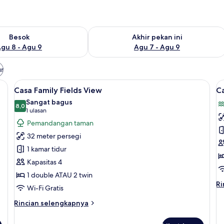
sediaan untuk besok Agu 8 - Agu 9
Periksa ketersediaan untuk akhir peka
Besok
Akhir pekan ini
gu 8 - Agu 9
Agu 7 - Agu 9
ur
ur Select Comfort, brankas, dan meja kerja
Lihat
Selimut bulu angsa, tempat tidur Sele
L
11
Casa Family Fields View
C
semua
s
Sangat bagus
foto
8,0
f
8,0 dari 10
(1
1 ulasan
untuk
u
ulasan)
Pemandangan taman
Casa
C
32 meter persegi
Family
R
1 kamar tidur
Fields
S
Kapasitas 4
View
V
1 double ATAU 2 twin
Ri
Ri
Wi-Fi Gratis
le
la
Rincian
Rincian selengkapnya
un
lebih
Ca
lanjut