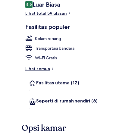
Ulasan
Luar Biasa
8,6
8,6 dari 10
Lihat total 59 ulasan
Seluncuran a
Fasilitas populer
Kolam renang
Transportasi bandara
Wi-Fi Gratis
Lihat semua
Fasilitas utama
(12)
Seperti di rumah sendiri
(6)
Opsi kamar