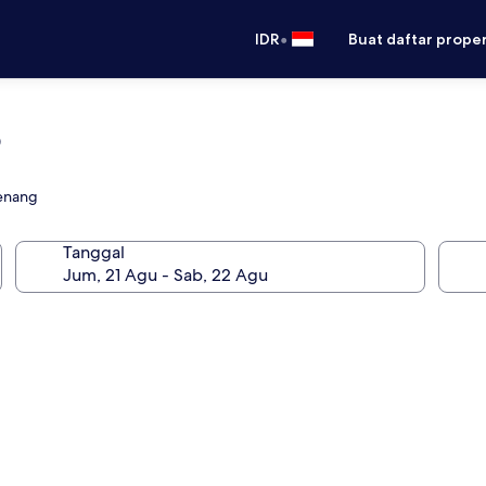
•
IDR
Buat daftar prope
o
renang
Tanggal