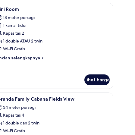
elds
a
 bulu angsa, tempat tidur Select Comfort, brankas, dan meja kerja
ihat
Mini Room | Selimut bulu angsa, tempat tidur
ew
6
ini Room
emua
18 meter persegi
oto
1 kamar tidur
ntuk
ini
Kapasitas 2
oom
1 double ATAU 2 twin
Wi-Fi Gratis
ncian
ncian selengkapnya
bih
njut
tuk
ni
Lihat harga
oom
ct Comfort, brankas, dan meja kerja
ihat
Selimut bulu angsa, tempat tidur Select Comfo
9
randa Family Cabana Fields View
emua
34 meter persegi
oto
Kapasitas 4
ntuk
eranda
1 double dan 2 twin
amily
Wi-Fi Gratis