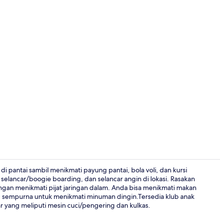
Bagian depa
i pantai sambil menikmati payung pantai, bola voli, dan kursi
 selancar/boogie boarding, dan selancar angin di lokasi. Rasakan
ngan menikmati pijat jaringan dalam. Anda bisa menikmati makan
Eksterior
g sempurna untuk menikmati minuman dingin.Tersedia klub anak
mar yang meliputi mesin cuci/pengering dan kulkas.