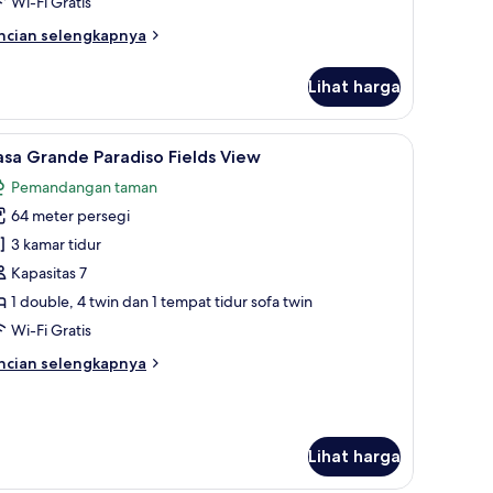
Wi-Fi Gratis
iew
ncian
ncian selengkapnya
bih
njut
Lihat harga
tuk
randa
mily
 bulu angsa, tempat tidur Select Comfort, brankas, dan meja kerja
ihat
Casa Grande Paradiso Fields View | Selimut bu
8
bana
sa Grande Paradiso Fields View
emua
elds
Pemandangan taman
ew
oto
64 meter persegi
ntuk
asa
3 kamar tidur
rande
Kapasitas 7
aradiso
1 double, 4 twin dan 1 tempat tidur sofa twin
elds
Wi-Fi Gratis
iew
ncian
ncian selengkapnya
bih
njut
tuk
sa
Lihat harga
rande
radiso