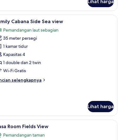
Lihat harga
oom
a
ew
ct Comfort, brankas, dan meja kerja
ihat
Selimut bulu angsa, tempat tidur Select Comfo
13
amily Cabana Side Sea view
emua
Pemandangan laut sebagian
oto
35 meter persegi
ntuk
amily
1 kamar tidur
abana
Kapasitas 4
ide
1 double dan 2 twin
ea
Wi-Fi Gratis
iew
ncian
ncian selengkapnya
bih
njut
tuk
mily
Lihat harga
bana
de
a
u angsa, tempat tidur Select Comfort, brankas, dan meja kerja
ihat
Selimut bulu angsa, tempat tidur Select Comfo
ew
5
asa Room Fields View
emua
Pemandangan taman
oto