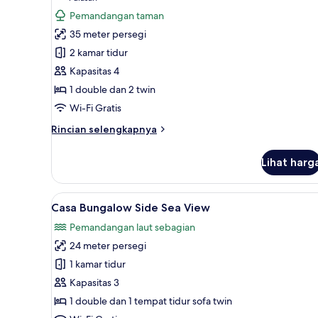
untuk
ulasan)
Pemandangan taman
Family
35 meter persegi
Cabana
2 kamar tidur
Fields
Kapasitas 4
View
1 double dan 2 twin
Wi-Fi Gratis
Rincian
Rincian selengkapnya
lebih
lanjut
Lihat harg
untuk
Family
Cabana
Lihat
Selimut bulu angsa, tempat tid
5
Fields
Casa Bungalow Side Sea View
semua
View
Pemandangan laut sebagian
foto
24 meter persegi
untuk
Casa
1 kamar tidur
Bungalow
Kapasitas 3
Side
1 double dan 1 tempat tidur sofa twin
Sea