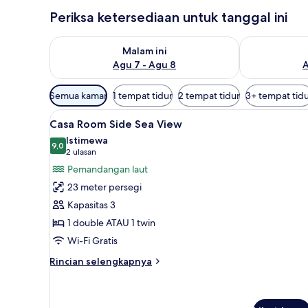
Periksa ketersediaan untuk tanggal ini
Periksa ketersediaan untuk malam ini Agu 7 - Agu 8
Periksa keter
Malam ini
Agu 7 - Agu 8
A
Filter
Semua kamar
1 tempat tidur
2 tempat tidur
3+ tempat tid
tersedia
Lihat
Selimut bulu angsa, tempat tid
untuk
5
Casa Room Side Sea View
semua
kamar
Istimewa
foto
9,0
9,0 dari 10
(2
2 ulasan
untuk
ulasan)
Pemandangan laut
Casa
23 meter persegi
Room
Kapasitas 3
Side
1 double ATAU 1 twin
Sea
Wi-Fi Gratis
View
Rincian
Rincian selengkapnya
lebih
lanjut
untuk