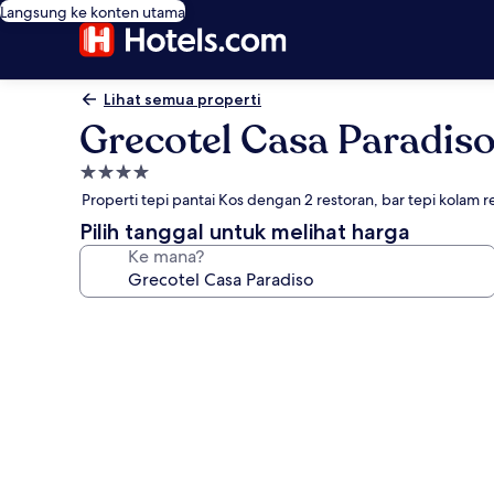
Langsung ke konten utama
Lihat semua properti
Grecotel Casa Paradis
Properti
bintang
Properti tepi pantai Kos dengan 2 restoran, bar tepi kolam 
4.0
Pilih tanggal untuk melihat harga
Ke mana?
Galeri
foto
untuk
Grecotel
Casa
Paradiso