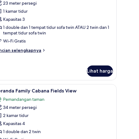
23 meter persegi
ntuk
asa
1 kamar tidur
oom
Kapasitas 3
elds
1 double dan 1 tempat tidur sofa twin ATAU 2 twin dan 1
iew
tempat tidur sofa twin
Wi-Fi Gratis
ncian
ncian selengkapnya
bih
njut
tuk
Lihat harga
sa
oom
elds
ct Comfort, brankas, dan meja kerja
ihat
Veranda Family Cabana Fields View | Selimut 
ew
9
randa Family Cabana Fields View
emua
Pemandangan taman
oto
34 meter persegi
ntuk
eranda
2 kamar tidur
amily
Kapasitas 4
abana
1 double dan 2 twin
elds