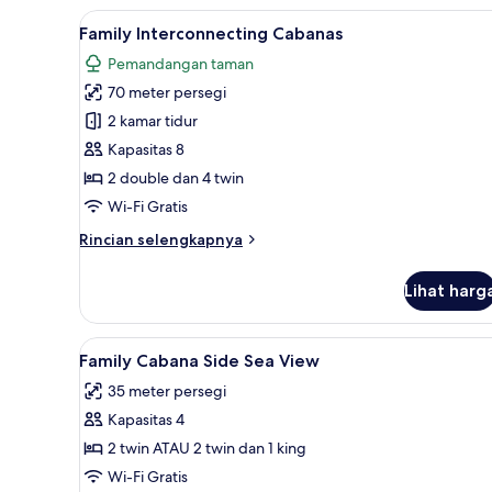
View
Lihat
Family Interconnecting Cabanas
9
Family Interconnecting Cabanas
semua
Pemandangan taman
foto
70 meter persegi
untuk
Family
2 kamar tidur
Interconnecting
Kapasitas 8
Cabanas
2 double dan 4 twin
Wi-Fi Gratis
Rincian
Rincian selengkapnya
lebih
lanjut
Lihat harg
untuk
Family
Interconnecting
Lihat
Selimut bulu angsa, tempat tid
13
Cabanas
Family Cabana Side Sea View
semua
35 meter persegi
foto
Kapasitas 4
untuk
Family
2 twin ATAU 2 twin dan 1 king
Cabana
Wi-Fi Gratis