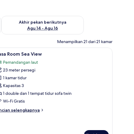
n ini Agu 7 - Agu 9
Periksa ketersediaan untuk akhir pekan berikutnya Agu 14 - A
Akhir pekan berikutnya
Agu 14 - Agu 16
Menampilkan 21 dari 21 kamar
ct Comfort, brankas, dan meja kerja
ihat
Selimut bulu angsa, tempat tidur Select Comfo
5
asa Room Sea View
emua
Pemandangan laut
oto
23 meter persegi
ntuk
asa
1 kamar tidur
oom
Kapasitas 3
ea
1 double dan 1 tempat tidur sofa twin
iew
Wi-Fi Gratis
ncian
ncian selengkapnya
bih
njut
tuk
sa