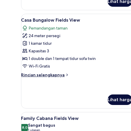
Casa
Lihat harg
Room
Side
Lihat
Selimut bulu angsa, tempat tid
Sea
5
Casa Bungalow Fields View
View
semua
Pemandangan taman
foto
24 meter persegi
untuk
Casa
1 kamar tidur
Bungalow
Kapasitas 3
Fields
1 double dan 1 tempat tidur sofa twin
View
Wi-Fi Gratis
Rincian
Rincian selengkapnya
lebih
lanjut
untuk
Casa
Lihat harg
Bungalow
Fields
View
Lihat
Selimut bulu angsa, tempat tid
13
Family Cabana Fields View
semua
Sangat bagus
foto
8,0
8,0 dari 10
(1
1 ulasan