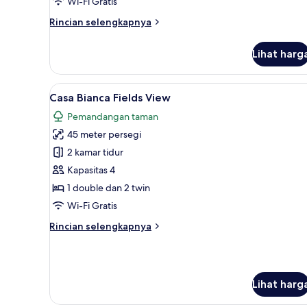
Wi-Fi Gratis
View
Rincian
Rincian selengkapnya
lebih
lanjut
Lihat harg
untuk
Casa
Bungalow
Lihat
Casa Bianca Fields View | Seli
13
Side
Casa Bianca Fields View
semua
Sea
Pemandangan taman
View
foto
45 meter persegi
untuk
Casa
2 kamar tidur
Bianca
Kapasitas 4
Fields
1 double dan 2 twin
View
Wi-Fi Gratis
Rincian
Rincian selengkapnya
lebih
lanjut
untuk
Casa
Lihat harg
Bianca
Fields