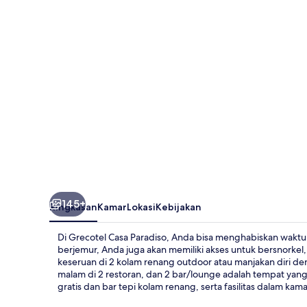
145+
Ringkasan
Kamar
Lokasi
Kebijakan
Di Grecotel Casa Paradiso, Anda bisa menghabiskan waktu d
berjemur, Anda juga akan memiliki akses untuk bersnorkel,
keseruan di 2 kolam renang outdoor atau manjakan diri de
malam di 2 restoran, dan 2 bar/lounge adalah tempat yan
gratis dan bar tepi kolam renang, serta fasilitas dalam ka