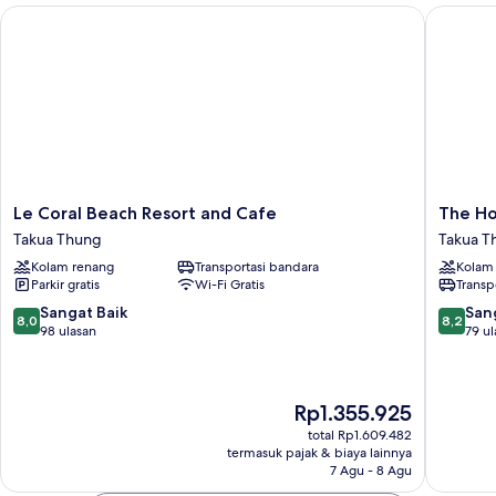
Le Coral Beach Resort and Cafe
The Hots
Le
The
Le Coral Beach Resort and Cafe
The Ho
Coral
Hotspri
Takua Thung
Takua T
Beach
Beach
Kolam renang
Transportasi bandara
Kolam
Resort
Resort
Parkir gratis
Wi-Fi Gratis
Transp
and
&
Cafe
Spa
8.0
8.2
Sangat Baik
San
8,0
8,2
Takua
Takua
dari
dari
98 ulasan
79 ul
Thung
Thung
10,
10,
Sangat
Sangat
Baik,
Baik,
Harga
Rp1.355.925
98
79
sekarang
ulasan
ulasan
total Rp1.609.482
Rp1.355.925
termasuk pajak & biaya lainnya
7 Agu - 8 Agu