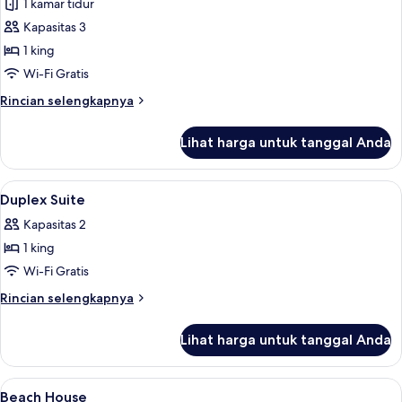
1 kamar tidur
untuk
Pool
Kapasitas 3
Terrace
1 king
Room
Wi-Fi Gratis
Rincian
Rincian selengkapnya
lebih
lanjut
Lihat harga untuk tanggal Anda
untuk
Pool
Terrace
Lihat
Brankas, meja kerja, tirai kedap cahay
5
Room
Duplex Suite
semua
Kapasitas 2
foto
1 king
untuk
Duplex
Wi-Fi Gratis
Suite
Rincian
Rincian selengkapnya
lebih
lanjut
Lihat harga untuk tanggal Anda
untuk
Duplex
Suite
Lihat
Brankas, meja kerja, tirai kedap cahay
4
Beach House