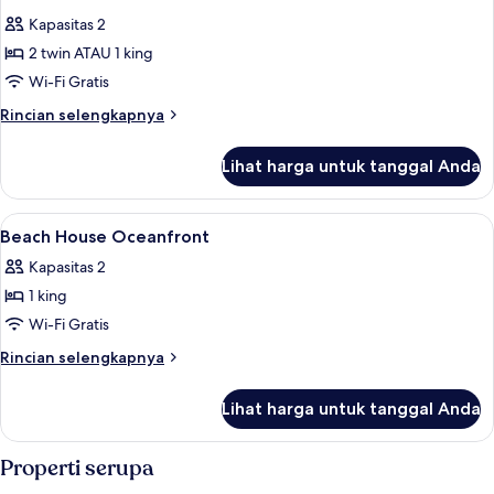
semua
Kapasitas 2
foto
2 twin ATAU 1 king
untuk
Beach
Wi-Fi Gratis
House
Rincian
Rincian selengkapnya
lebih
lanjut
Lihat harga untuk tanggal Anda
untuk
Beach
House
Lihat
Brankas, meja kerja, tirai kedap cahay
4
Beach House Oceanfront
semua
Kapasitas 2
foto
1 king
untuk
Beach
Wi-Fi Gratis
House
Rincian
Rincian selengkapnya
Oceanfront
lebih
lanjut
Lihat harga untuk tanggal Anda
untuk
Beach
House
Properti serupa
Oceanfront