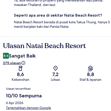
Ya, ada restoran di properti yang menawarkan tepi pantai,
masakan Thailand, dan laut.
Seperti apa area di sekitar Natai Beach Resort?
Natai Beach Resort berada di pusat kota Takua Thung, hanya 3
menit berjalan kaki dari Pantai Natai.
Ulasan Natai Beach Resort
Ulasan
Sangat Baik
8,4
275 ulasan
8,6
7,2
8,8
Kebersihan
Lokasi
Staf & layanan
Ulasan
Ulasan terverifikasi
10/10 Sempurna
6 Apr 2026
Terjemahkan dengan Google