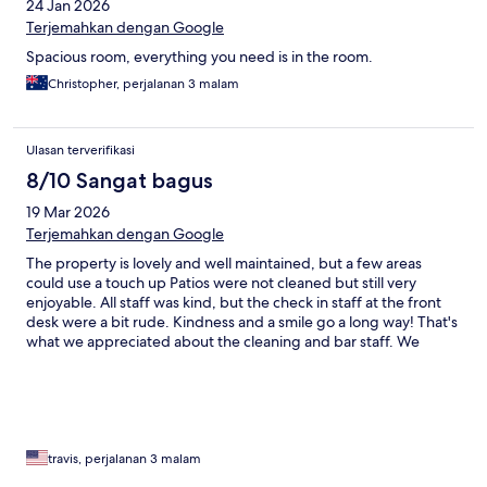
24 Jan 2026
Terjemahkan dengan Google
Spacious room, everything you need is in the room.
Christopher, perjalanan 3 malam
Ulasan terverifikasi
8/10 Sangat bagus
19 Mar 2026
Terjemahkan dengan Google
The property is lovely and well maintained, but a few areas
could use a touch up Patios were not cleaned but still very
enjoyable. All staff was kind, but the check in staff at the front
desk were a bit rude. Kindness and a smile go a long way! That's
what we appreciated about the cleaning and bar staff. We
overall loved our stay and will be back🙏
travis, perjalanan 3 malam