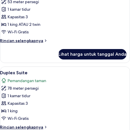
53 meter persegi
untuk
Garden
1 kamar tidur
Terrace
Kapasitas 3
Room
1 king ATAU 2 twin
Wi-Fi Gratis
Rincian
Rincian selengkapnya
lebih
lanjut
Lihat harga untuk tanggal Anda
untuk
Garden
Terrace
Lihat
Duplex Suite | Pemandangan dari kam
5
Room
Duplex Suite
semua
Pemandangan taman
foto
78 meter persegi
untuk
Duplex
1 kamar tidur
Suite
Kapasitas 3
1 king
Wi-Fi Gratis
Rincian
Rincian selengkapnya