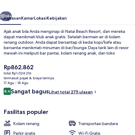
belumnya
Berikutnya
38+
Ringkasan
Kamar
Lokasi
Kebijakan
Ajak anak bila Anda menginap di Natai Beach Resort, dan mereka
dapat menikmati klub anak gratis. Setelah bermain air di kolam
renang outdoor, Anda dapat bersantap di kedai kopi/kafe atau
bersantai menikmati minuman di bar/lounge.Daya tarik lain di resor
mewah ini meliputi bar pantai, kolam renang anak, dan toko
roti/camilan. Para traveler menyukai layanan kamar dan pantai.
Harga
Rp862.862
saat
total Rp1.024.216
ini
termasuk pajak & biaya lainnya
Bar tepi kolam renang
Rp862.862
17 Agu - 18 Agu
Ulasan
Sangat bagus
8,4
Lihat total 275 ulasan
8,4 dari 10
Fasilitas populer
Kolam renang
Transportasi bandara
Parkir gratis
Wi-Fi Gratis