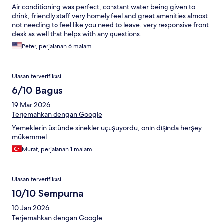
Air conditioning was perfect, constant water being given to
drink, friendly staff very homely feel and great amenities almost
not needing to feel like you need to leave. very responsive front
desk as well that helps with any questions.
Peter, perjalanan 6 malam
Ulasan terverifikasi
6/10 Bagus
19 Mar 2026
Terjemahkan dengan Google
Yemeklerin üstünde sinekler uçuşuyordu, onın dışında herşey
mükemmel
Murat, perjalanan 1 malam
Ulasan terverifikasi
10/10 Sempurna
10 Jan 2026
Terjemahkan dengan Google