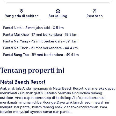
Peta
Yang ada di sekitar
Berkeliling
Restoran
Pantai Natai
- 5 mnt jalan kaki
- 0.5 km
Pantai Mai Khao
- 17 mnt berkendara
- 18.8 km
Pantai Nai Yang
- 42 mnt berkendara
- 39.1 km
Pantai Nai Thon
- 51 mnt berkendara
- 44.4 km
Pantai Bang Tao
- 59 mnt berkendara
- 49.4 km
Tentang properti ini
Natai Beach Resort
Ajak anak bila Anda menginap di Natai Beach Resort, dan mereka dapat
menikmati klub anak gratis. Setelah bermain air di kolam renang
outdoor, Anda dapat bersantap di kedai kopi/kafe atau bersantai
menikmati minuman di bar/lounge.Daya tarik lain di resor mewah ini
meliputi bar pantai, kolam renang anak, dan toko roti/camilan. Para
traveler menyukai layanan kamar dan pantai.