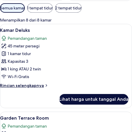
Filter
Semua kamar
1 tempat tidur
2 tempat tidur
tersedia
untuk
Menampilkan 8 dari 8 kamar
kamar
Lihat
Brankas, meja kerja, tirai kedap cahay
4
Kamar Deluks
semua
Pemandangan taman
foto
45 meter persegi
untuk
Kamar
1 kamar tidur
Deluks
Kapasitas 3
1 king ATAU 2 twin
Wi-Fi Gratis
Rincian
Rincian selengkapnya
lebih
lanjut
Lihat harga untuk tanggal Anda
untuk
Kamar
Deluks
Lihat
Garden Terrace Room | Brankas, meja k
6
Garden Terrace Room
semua
Pemandangan taman
foto