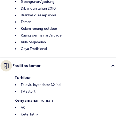
5 bangunan/gedung
Dibangun tahun 2010
Brankas di resepsionis
Taman
Kolam renang outdoor
Ruang permainan/arcade
Aula perjamuan
Gaya Tradisional
Fasilitas kamar
Terhibur
Televisi layar datar 32 inci
TV satelit
Kenyamanan rumah
AC
Ketel listrik