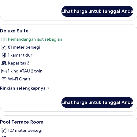
lebih
lanjut
Lihat harga untuk tanggal Anda
untuk
Duplex
Suite
Lihat
Deluxe Suite | Pemandangan dari kam
4
Deluxe Suite
semua
Pemandangan laut sebagian
foto
81 meter persegi
untuk
Deluxe
1 kamar tidur
Suite
Kapasitas 3
1 king ATAU 2 twin
Wi-Fi Gratis
Rincian
Rincian selengkapnya
lebih
lanjut
Lihat harga untuk tanggal Anda
untuk
Deluxe
Suite
Lihat
Pool Terrace Room | Pemandangan da
6
Pool Terrace Room
semua
107 meter persegi
foto