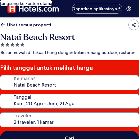
Langsung ke konten utama
Dapatkan aplikasinya
Lihat semua properti
Natai Beach Resort
Properti
bintang
Resor mewah di Takua Thung dengan kolam renang outdoor, restoran
5.0
Pilih tanggal untuk melihat harga
Ke mana?
Tanggal
Traveler
Cari