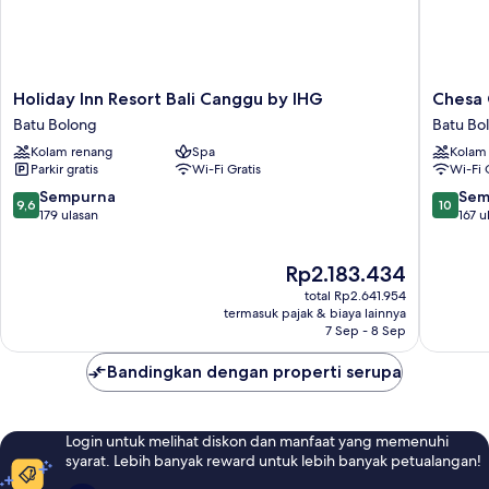
Holiday
Chesa
Holiday Inn Resort Bali Canggu by IHG
Chesa
Inn
Canggu
Batu Bolong
Batu Bo
Resort
Batu
Kolam renang
Spa
Kolam
Bali
Bolong
Parkir gratis
Wi-Fi Gratis
Wi-Fi 
Canggu
by
9.6
10.0
Sempurna
Sem
9,6
10
IHG
dari
dari
179 ulasan
167 u
Batu
10,
10,
Bolong
Sempurna,
Sempur
Harga
Rp2.183.434
179
167
sekarang
ulasan
ulasan
total Rp2.641.954
Rp2.183.434
termasuk pajak & biaya lainnya
7 Sep - 8 Sep
Bandingkan dengan properti serupa
Login untuk melihat diskon dan manfaat yang memenuhi
syarat. Lebih banyak reward untuk lebih banyak petualangan!