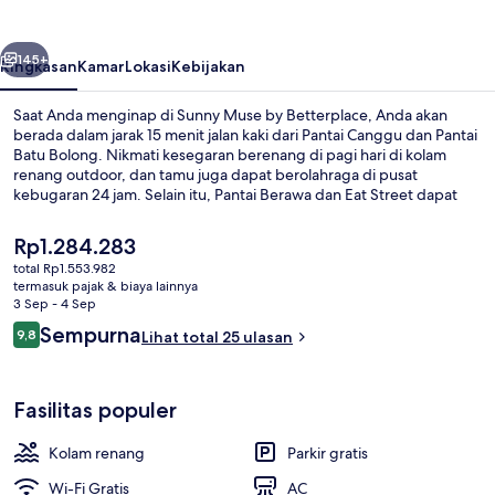
Betterplace
belumnya
Berikutnya
145+
Ringkasan
Kamar
Lokasi
Kebijakan
Saat Anda menginap di Sunny Muse by Betterplace, Anda akan
berada dalam jarak 15 menit jalan kaki dari Pantai Canggu dan Pantai
Batu Bolong. Nikmati kesegaran berenang di pagi hari di kolam
renang outdoor, dan tamu juga dapat berolahraga di pusat
kebugaran 24 jam. Selain itu, Pantai Berawa dan Eat Street dapat
dicapai dengan berkendara singkat.
Harga
Rp1.284.283
saat
total Rp1.553.982
ini
termasuk pajak & biaya lainnya
Eksterior
Rp1.284.283
3 Sep - 4 Sep
Ulasan
Sempurna
9,8
Lihat total 25 ulasan
9,8 dari 10
Fasilitas populer
Kolam renang
Parkir gratis
Wi-Fi Gratis
AC