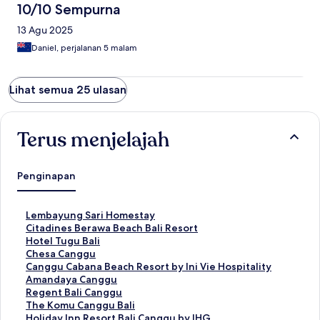
10/10 Sempurna
13 Agu 2025
Daniel, perjalanan 5 malam
Lihat semua 25 ulasan
Terus menjelajah
Penginapan
T
Lembayung Sari Homestay
a
T
Citadines Berawa Beach Bali Resort
u
a
T
Hotel Tugu Bali
t
u
a
T
Chesa Canggu
a
t
u
a
T
Canggu Cabana Beach Resort by Ini Vie Hospitality
n
a
t
u
a
T
Amandaya Canggu
S
n
a
t
u
a
T
Regent Bali Canggu
t
S
n
a
t
u
a
T
The Komu Canggu Bali
a
t
S
n
a
t
u
a
T
Holiday Inn Resort Bali Canggu by IHG