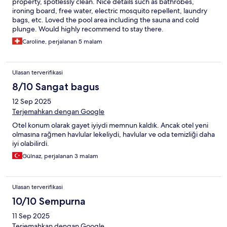
property, spotlessly clean. Nice details such as bathrobes,
multiple water machines on each floor. Location is excellent in a
ironing board, free water, electric mosquito repellent, laundry
quieter area of Canggu and is 5 min. walking to Nelayan beach.
bags, etc. Loved the pool area including the sauna and cold
Also, it is so close to so many restaurants, cafes, gyms, laundry,
plunge. Would highly recommend to stay there.
and souvenir shops as well. If I ever come back to Canggu, I will
definitely be booking this place again!
Caroline, perjalanan 5 malam
Ulasan terverifikasi
8/10 Sangat bagus
12 Sep 2025
Terjemahkan dengan Google
Otel konum olarak gayet iyiydi memnun kaldık. Ancak otel yeni
olmasına rağmen havlular lekeliydi, havlular ve oda temizliği daha
iyi olabilirdi.
Gülnaz, perjalanan 3 malam
Ulasan terverifikasi
10/10 Sempurna
11 Sep 2025
Terjemahkan dengan Google