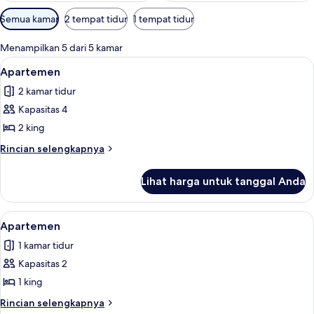
Filter
Semua kamar
2 tempat tidur
1 tempat tidur
tersedia
untuk
Menampilkan 5 dari 5 kamar
kamar
Lihat
Apartemen | Seprai premium, brankas, 
14
Apartemen
semua
2 kamar tidur
foto
Kapasitas 4
untuk
Apartemen
2 king
Rincian
Rincian selengkapnya
lebih
lanjut
Lihat harga untuk tanggal Anda
untuk
Apartemen
Lihat
Apartemen | Seprai premium, brankas, 
23
Apartemen
semua
1 kamar tidur
foto
Kapasitas 2
untuk
Apartemen
1 king
Rincian
Rincian selengkapnya