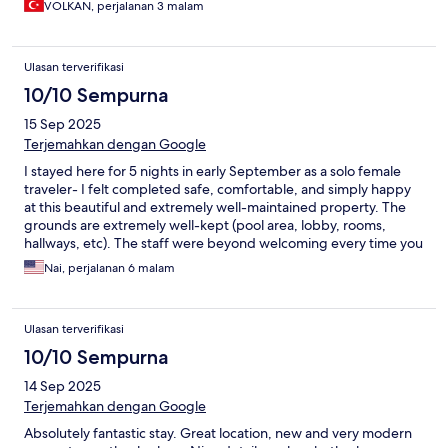
rooms are a nice size, great location, wonderful staff and water
VOLKAN, perjalanan 3 malam
stations. The pool side is beautiful and peaceful, the sauna is
great too.
Ulasan terverifikasi
10/10 Sempurna
15 Sep 2025
Terjemahkan dengan Google
I stayed here for 5 nights in early September as a solo female
traveler- I felt completed safe, comfortable, and simply happy
at this beautiful and extremely well-maintained property. The
grounds are extremely well-kept (pool area, lobby, rooms,
hallways, etc). The staff were beyond welcoming every time you
saw them, and they were always ready with a smile to help with
Nai, perjalanan 6 malam
any requests. You can tell this is a well-trained staff in hospitality!
Julio at the front desk was especially helpful and always had
such a warm and kind smile. He went above and beyond to
Ulasan terverifikasi
make me feel welcomed and feel at home. He even offered to
bring my food delivery to my room so I wouldn’t have to be
10/10 Sempurna
bothered with coming downstairs when it arrived- so
14 Sep 2025
considerate! Actually, all the staff were amazing! The rooms are
new, beautifully decorated, cozy, modern, and well-stocked. I
Terjemahkan dengan Google
even had a slight view of the ocean being on a higher floor.
Absolutely fantastic stay. Great location, new and very modern
Everything you need in the kitchen was provided and there are