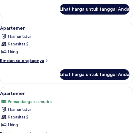
lebih
lanjut
Lihat harga untuk tanggal Anda
untuk
Apartemen
Lihat
Apartemen | Seprai premium, brankas, 
14
Apartemen
semua
1 kamar tidur
foto
Kapasitas 2
untuk
Apartemen
1 king
Rincian
Rincian selengkapnya
lebih
lanjut
Lihat harga untuk tanggal Anda
untuk
Apartemen
Lihat
Apartemen | Seprai premium, brankas, 
13
Apartemen
semua
Pemandangan samudra
foto
1 kamar tidur
untuk
Apartemen
Kapasitas 2
1 king