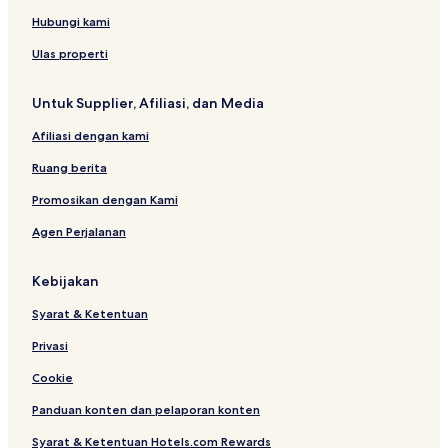
t
i
S
a
B
e
Hubungi kami
l
a
m
i
l
i
Ulas properti
t
i
n
y
y
Untuk Supplier, Afiliasi, dan Media
a
k
Afiliasi dengan kami
Ruang berita
Promosikan dengan Kami
Agen Perjalanan
Kebijakan
Syarat & Ketentuan
Privasi
Cookie
Panduan konten dan pelaporan konten
Syarat & Ketentuan Hotels.com Rewards