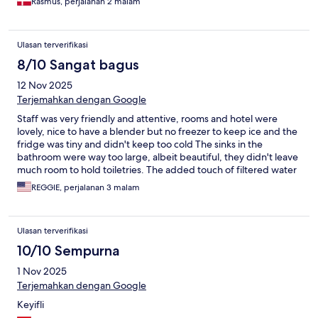
Rasmus, perjalanan 2 malam
Ulasan terverifikasi
8/10 Sangat bagus
12 Nov 2025
Terjemahkan dengan Google
Staff was very friendly and attentive, rooms and hotel were
lovely, nice to have a blender but no freezer to keep ice and the
fridge was tiny and didn't keep too cold The sinks in the
bathroom were way too large, albeit beautiful, they didn't leave
much room to hold toiletries. The added touch of filtered water
machines in the hallway was great, avoids plastic waste and the
REGGIE, perjalanan 3 malam
need to beg for extra bottles or lug some back to the room each
day. My partner asked if we can have a late check out so they
said we can leave at 11:30 instead of 11. Once home I saw my
Ulasan terverifikasi
booking said check out was noon! They did keep our bags for
the day so that's ok. Don't expect much from the gym with it
10/10 Sempurna
outside and hot, weights were only 1kg or 10/15. But if you just
1 Nov 2025
want to do something small, it will work. They have some very
strong toxic chemical smell pouring from a machine permeating
Terjemahkan dengan Google
in the lobby which is terrible and I mentioned hoping they won't
Keyifli
use. I know these all sound like negatives but really the clean