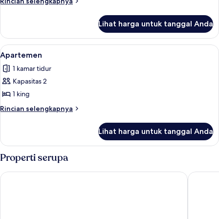
Rincian
Rincian selengkapnya
lebih
lanjut
Lihat harga untuk tanggal Anda
untuk
Apartemen
Lihat
Apartemen | Seprai premium, brankas, 
11
Apartemen
semua
1 kamar tidur
foto
Kapasitas 2
untuk
Apartemen
1 king
Rincian
Rincian selengkapnya
lebih
lanjut
Lihat harga untuk tanggal Anda
untuk
Apartemen
Properti serupa
Holiday Inn Resort Bali Canggu by IHG
Chesa C