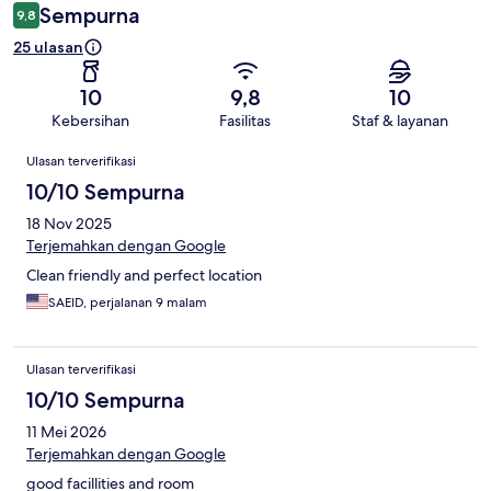
Sempurna
9,8
25 ulasan
10
9,8
10
Kebersihan
Fasilitas
Staf & layanan
Ulasan
Ulasan terverifikasi
10/10 Sempurna
18 Nov 2025
Terjemahkan dengan Google
Clean friendly and perfect location
SAEID, perjalanan 9 malam
Ulasan terverifikasi
10/10 Sempurna
11 Mei 2026
Terjemahkan dengan Google
good facillities and room