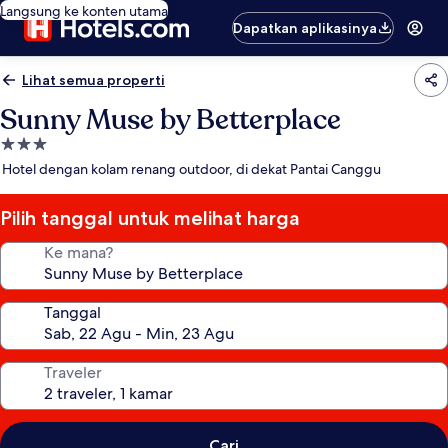
Langsung ke konten utama
Dapatkan aplikasinya
Lihat semua properti
Sunny Muse by Betterplace
Properti
bintang
Hotel dengan kolam renang outdoor, di dekat Pantai Canggu
3.0
Pilih tanggal untuk melihat harga
Ke mana?
Tanggal
Traveler
Cari