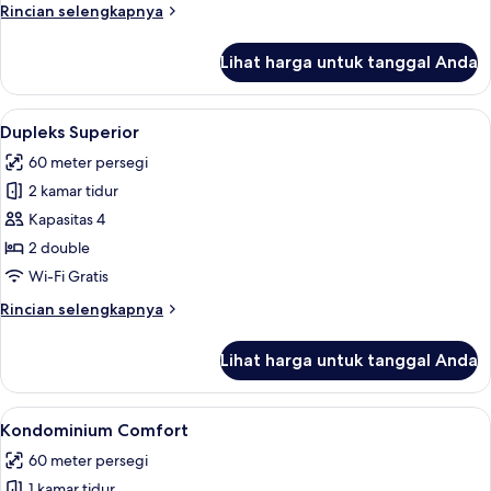
Rincian
Rincian selengkapnya
lebih
lanjut
Lihat harga untuk tanggal Anda
untuk
Kondominium
Superior
Lihat
Dupleks Superior | Dapur pribadi | M
9
Dupleks Superior
semua
60 meter persegi
foto
2 kamar tidur
untuk
Dupleks
Kapasitas 4
Superior
2 double
Wi-Fi Gratis
Rincian
Rincian selengkapnya
lebih
lanjut
Lihat harga untuk tanggal Anda
untuk
Dupleks
Superior
Lihat
Kondominium Comfort | Area keluarga |
10
Kondominium Comfort
semua
60 meter persegi
foto
1 kamar tidur