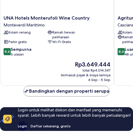
UNA
Agritur
UNA Hotels Monterufoli Wine Country
Agritu
Hotels
Podere
Monteverdi Marittimo
Casciana
Monterufoli
Bucine
Kolam renang
Ramah hewan
Kolam
Wine
Basso
peliharaan
Ramah
Country
Cascian
Parkir gratis
Wi-Fi Gratis
peliha
Monteverdi
Terme
9.4
8.6
Marittimo
Sempurna
Lari
Luar
9,4
8,6
dari
dari
6 ulasan
48 u
10,
10,
Harga
Rp3.649.444
Sempurna,
Luar
sekarang
6
Biasa,
total Rp4.014.347
Rp3.649.444
termasuk pajak & biaya lainnya
ulasan
48
4 Sep - 5 Sep
ulasan
Bandingkan dengan properti serupa
Login untuk melihat diskon dan manfaat yang memenuhi
syarat. Lebih banyak reward untuk lebih banyak petualangan!
Login
Daftar sekarang, gratis