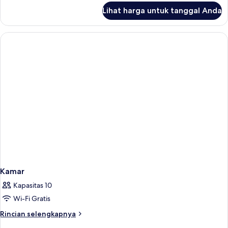
lanjut
flat
Lihat harga untuk tanggal Anda
untuk
Classic
one-
bedroom
flat
Kamar
Kapasitas 10
Wi-Fi Gratis
Rincian
Rincian selengkapnya
lebih