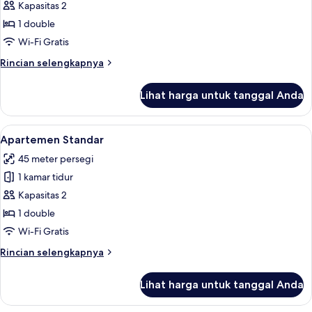
Studio
Kapasitas 2
Klasik
1 double
Wi-Fi Gratis
Rincian
Rincian selengkapnya
lebih
lanjut
Lihat harga untuk tanggal Anda
untuk
Studio
Klasik
Lihat
Apartemen Standar | Area keluarga | Te
9
Apartemen Standar
semua
45 meter persegi
foto
1 kamar tidur
untuk
Apartemen
Kapasitas 2
Standar
1 double
Wi-Fi Gratis
Rincian
Rincian selengkapnya
lebih
lanjut
Lihat harga untuk tanggal Anda
untuk
Apartemen