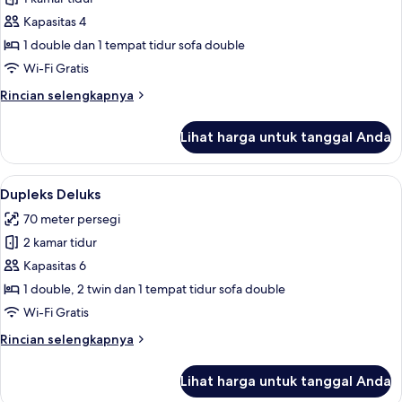
untuk
Kondominium
Kapasitas 4
Comfort
1 double dan 1 tempat tidur sofa double
Wi-Fi Gratis
Rincian
Rincian selengkapnya
lebih
lanjut
Lihat harga untuk tanggal Anda
untuk
Kondominium
Comfort
Lihat
Dupleks Deluks | Dapur pribadi | Mes
8
Dupleks Deluks
semua
70 meter persegi
foto
2 kamar tidur
untuk
Dupleks
Kapasitas 6
Deluks
1 double, 2 twin dan 1 tempat tidur sofa double
Wi-Fi Gratis
Rincian
Rincian selengkapnya
lebih
lanjut
Lihat harga untuk tanggal Anda
untuk