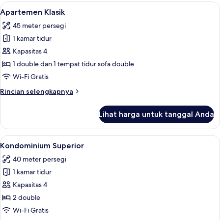
Standar
Lihat
Apartemen Klasik | Area keluarga | Tele
6
Apartemen Klasik
semua
45 meter persegi
foto
1 kamar tidur
untuk
Apartemen
Kapasitas 4
Klasik
1 double dan 1 tempat tidur sofa double
Wi-Fi Gratis
Rincian
Rincian selengkapnya
lebih
lanjut
Lihat harga untuk tanggal Anda
untuk
Apartemen
Klasik
Lihat
Kondominium Superior | Area keluarga |
8
Kondominium Superior
semua
40 meter persegi
foto
1 kamar tidur
untuk
Kondominium
Kapasitas 4
Superior
2 double
Wi-Fi Gratis