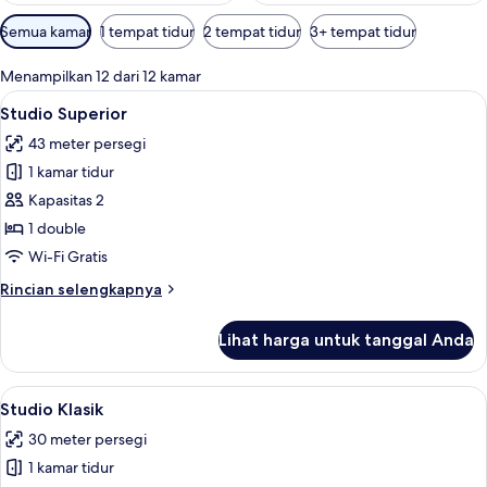
Filter
Semua kamar
1 tempat tidur
2 tempat tidur
3+ tempat tidur
tersedia
untuk
Menampilkan 12 dari 12 kamar
kamar
Lihat
Studio Superior | Ruang kerja ramah l
7
Studio Superior
semua
43 meter persegi
foto
1 kamar tidur
untuk
Studio
Kapasitas 2
Superior
1 double
Wi-Fi Gratis
Rincian
Rincian selengkapnya
lebih
lanjut
Lihat harga untuk tanggal Anda
untuk
Studio
Superior
Lihat
Studio Klasik | Area keluarga | Televisi
5
Studio Klasik
semua
30 meter persegi
foto
1 kamar tidur
untuk