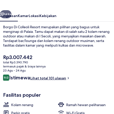
Resort
belumnya
Berikutnya
149+
Ringkasan
Kamar
Lokasi
Kebijakan
Borgo Di Colleoli Resort merupakan pilihan yang bagus untuk
menginap di Palaia. Tamu dapat makan di salah satu 2 kolam renang
outdoor atau makan di I Secoli, yang menyajikan masakan daerah.
Terdapat bar/lounge dan kolam renang outdoor musiman, serta
fasilitas dalam kamar yang meliputi kulkas dan microwave.
Harga
Rp3.007.442
saat
total Rp3.390.790
ini
termasuk pajak & biaya lainnya
Bar (di properti)
Rp3.007.442
23 Agu - 24 Agu
Ulasan
Istimewa
9,0
Lihat total 101 ulasan
9,0 dari 10
Fasilitas populer
Kolam renang
Ramah hewan peliharaan
Parkir gratis
Wi-Fi Gratis