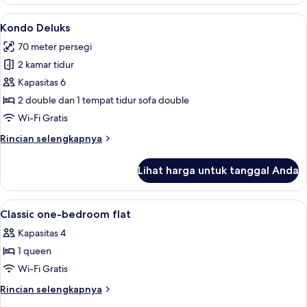
Dupleks
Deluks
Lihat
Kondo Deluks | Area keluarga | Televisi
26
Kondo Deluks
semua
70 meter persegi
foto
2 kamar tidur
untuk
Kondo
Kapasitas 6
Deluks
2 double dan 1 tempat tidur sofa double
Wi-Fi Gratis
Rincian
Rincian selengkapnya
lebih
lanjut
Lihat harga untuk tanggal Anda
untuk
Kondo
Deluks
Lihat
Ruang kerja ramah laptop, Wi-Fi grat
16
Classic one-bedroom flat
semua
Kapasitas 4
foto
1 queen
untuk
Classic
Wi-Fi Gratis
one-
Rincian
Rincian selengkapnya
bedroom
lebih