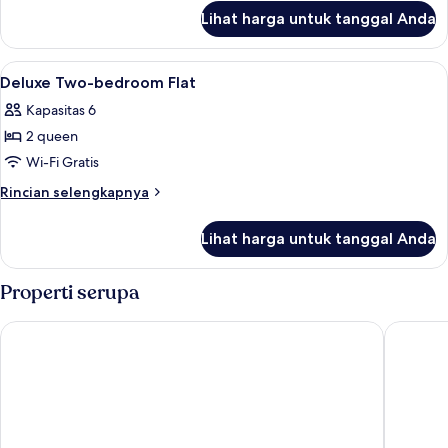
lanjut
Lihat harga untuk tanggal Anda
untuk
Kamar
Lihat
Ruang kerja ramah laptop, Wi-Fi grat
50
Deluxe Two-bedroom Flat
semua
Kapasitas 6
foto
2 queen
untuk
Deluxe
Wi-Fi Gratis
Two-
Rincian
Rincian selengkapnya
bedroom
lebih
lanjut
Flat
Lihat harga untuk tanggal Anda
untuk
Deluxe
Two-
Properti serupa
bedroom
Flat
UNA Hotels Monterufoli Wine Country
Agrituri