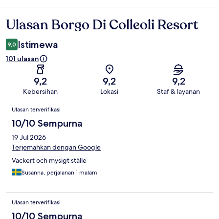
Ulasan Borgo Di Colleoli Resort
Ulasan
Istimewa
9,0
101 ulasan
9,2
9,2
9,2
Kebersihan
Lokasi
Staf & layanan
Ulasan
Ulasan terverifikasi
10/10 Sempurna
19 Jul 2026
Terjemahkan dengan Google
Vackert och mysigt ställe
Susanna, perjalanan 1 malam
Ulasan terverifikasi
10/10 Sempurna