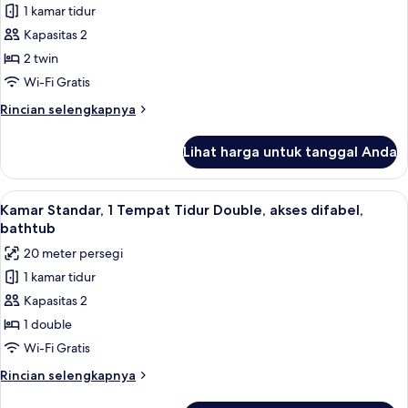
Double,
1 kamar tidur
untuk
Bebas
Kamar
Kapasitas 2
Asap
Deluks,
Rokok
2 twin
2
Wi-Fi Gratis
Tempat
Rincian
Rincian selengkapnya
Tidur
lebih
Twin,
lanjut
Lihat harga untuk tanggal Anda
untuk
Bebas
Kamar
Asap
Deluks,
Lihat
Kamar Standar, 1 Tempat Tidur Double, a
Rokok
8
2
Kamar Standar, 1 Tempat Tidur Double, akses difabel,
semua
Tempat
bathtub
Tidur
foto
20 meter persegi
Twin,
untuk
Bebas
1 kamar tidur
Kamar
Asap
Kapasitas 2
Standar,
Rokok
1
1 double
Tempat
Wi-Fi Gratis
Tidur
Rincian
Rincian selengkapnya
Double,
lebih
lanjut