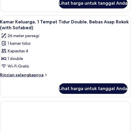
akses
Lihat harga untuk tanggal Anda
untuk
difabel,
Kamar
bathtub
Standar,
Lihat
Kamar Keluarga, 1 Tempat Tidur Double,
8
1
Kamar Keluarga, 1 Tempat Tidur Double, Bebas Asap Rokok
semua
Tempat
(with Sofabed)
Tidur
foto
26 meter persegi
Double,
untuk
akses
1 kamar tidur
Kamar
difabel,
Kapasitas 4
Keluarga,
bathtub
1
1 double
Tempat
Wi-Fi Gratis
Tidur
Rincian
Rincian selengkapnya
Double,
lebih
Bebas
lanjut
Lihat harga untuk tanggal Anda
untuk
Asap
Kamar
Rokok
Keluarga,
(with
1
Tempat
Sofabed)
Tidur
Double,
Bebas