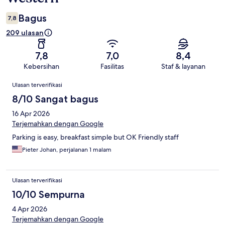
Bagus
7,8
209 ulasan
7,8
7,0
8,4
Kebersihan
Fasilitas
Staf & layanan
Ulasan
Ulasan terverifikasi
8/10 Sangat bagus
16 Apr 2026
Terjemahkan dengan Google
Parking is easy, breakfast simple but OK Friendly staff
Pieter Johan, perjalanan 1 malam
Ulasan terverifikasi
10/10 Sempurna
4 Apr 2026
Terjemahkan dengan Google