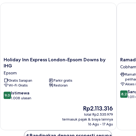
Double
Holiday Inn Express London-Epsom Downs by IHG
Ramada
Bed,
Non
Smoking
(with
Sofabed)
Holiday
Ramada
Holiday Inn Express London-Epsom Downs by
Ramad
Inn
by
IHG
Cobha
Express
Wyndh
Epsom
Ramah
London-
Cobham
peliha
Epsom
Gratis Sarapan
Parkir gratis
Cobham
Akses 
Wi-Fi Gratis
Restoran
Downs
8.2
by
San
9.0
Istimewa
8,2
9,0
dari
IHG
1.011
dari
1.008 ulasan
10,
Epsom
10,
Harga
Rp2.113.316
Sangat
Istimewa,
sekarang
Baik,
1.008
total Rp2.535.979
Rp2.113.316
1.011
termasuk pajak & biaya lainnya
ulasan
ulasan
16 Agu - 17 Agu
Bandingkan dengan properti serupa