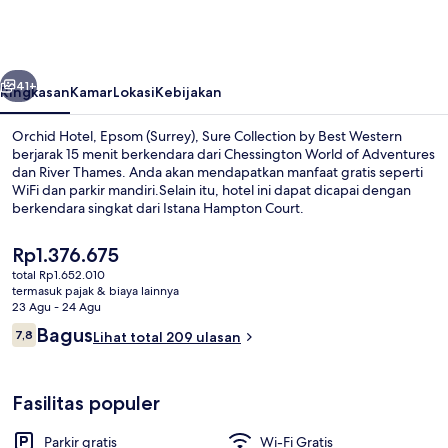
Epsom
(Surrey),
Sure
belumnya
Berikutnya
Collection
41+
Ringkasan
Kamar
Lokasi
Kebijakan
by
Orchid Hotel, Epsom (Surrey), Sure Collection by Best Western
Best
berjarak 15 menit berkendara dari Chessington World of Adventures
dan River Thames. Anda akan mendapatkan manfaat gratis seperti
Western
WiFi dan parkir mandiri.Selain itu, hotel ini dapat dicapai dengan
berkendara singkat dari Istana Hampton Court.
Harga
Rp1.376.675
saat
total Rp1.652.010
ini
termasuk pajak & biaya lainnya
Sarapan dibawa pulang setiap hari d
Rp1.376.675
23 Agu - 24 Agu
Ulasan
Bagus
7,8
Lihat total 209 ulasan
7,8 dari 10
Fasilitas populer
Parkir gratis
Wi-Fi Gratis