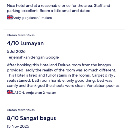
Nice hotel and at a reasonable price for the area. Staff and
parking excellent. Room a little small and dated.
Andy, perjalanan 1 malam
Ulasan terverifikasi
4/10 Lumayan
5 Jul 2026
Terjemahkan dengan Google
After booking this Hotel and Deluxe room from the images
provided, sadly the reality of the room was so much different.
This Hotel is tired and full of stains in the rooms. Carpet dirty ,
seats stained, bathroom horrible, only good thing, bed was
comfy and thank god the sheets were clean. Ventilation poor as
just had a sky window which barely opened. Fan just blew round
JASON, perjalanan 2 malam
hot air! Avoid this Hotel!
Ulasan terverifikasi
8/10 Sangat bagus
15 Nov 2025