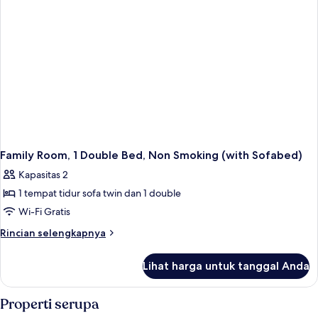
Deluxe
Room
Family Room, 1 Double Bed, Non Smoking (with Sofabed)
Kapasitas 2
1 tempat tidur sofa twin dan 1 double
Wi-Fi Gratis
Rincian
Rincian selengkapnya
lebih
lanjut
Lihat harga untuk tanggal Anda
untuk
Family
Room,
Properti serupa
1