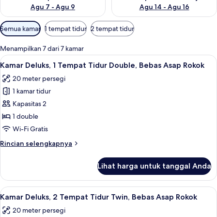
Agu 7 - Agu 9
Agu 14 - Agu 16
Filter
Semua kamar
1 tempat tidur
2 tempat tidur
tersedia
untuk
Menampilkan 7 dari 7 kamar
kamar
Lihat
Kamar Deluks, 1 Tempat Tidur Double, B
8
Kamar Deluks, 1 Tempat Tidur Double, Bebas Asap Rokok
semua
20 meter persegi
foto
1 kamar tidur
untuk
Kamar
Kapasitas 2
Deluks,
1 double
1
Wi-Fi Gratis
Tempat
Rincian
Rincian selengkapnya
Tidur
lebih
Double,
lanjut
Lihat harga untuk tanggal Anda
untuk
Bebas
Kamar
Asap
Deluks,
Lihat
Kamar Deluks, 2 Tempat Tidur Twin, Beb
Rokok
9
1
Kamar Deluks, 2 Tempat Tidur Twin, Bebas Asap Rokok
semua
Tempat
20 meter persegi
Tidur
foto