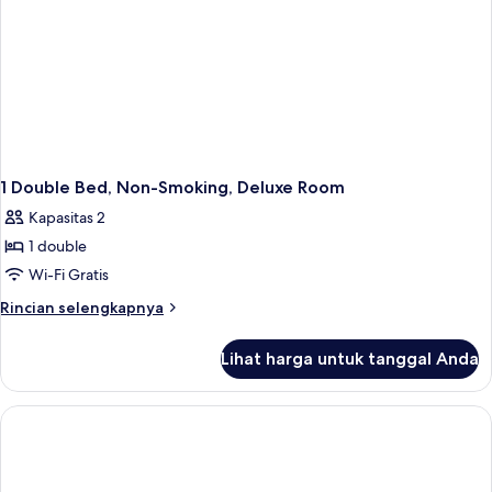
Asap
Rokok
(with
Sofabed)
1 Double Bed, Non-Smoking, Deluxe Room
Kapasitas 2
1 double
Wi-Fi Gratis
Rincian
Rincian selengkapnya
lebih
lanjut
Lihat harga untuk tanggal Anda
untuk
1
Double
Bed,
Non-
Smoking,
Deluxe