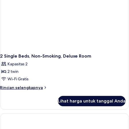
Room
2 Single Beds, Non-Smoking, Deluxe Room
Kapasitas 2
2 twin
Wi-Fi Gratis
Rincian
Rincian selengkapnya
lebih
lanjut
Lihat harga untuk tanggal Anda
untuk
2
Single
Beds,
Non-
Smoking,