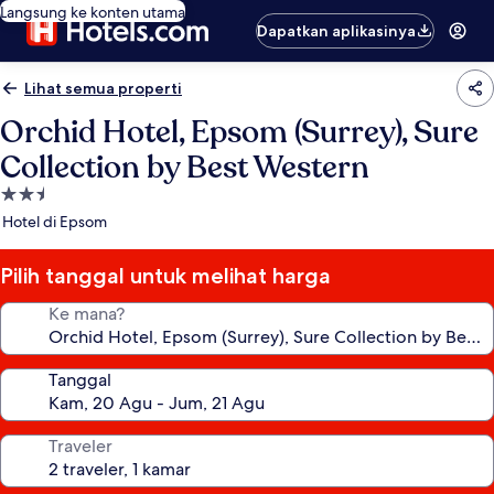
Langsung ke konten utama
Dapatkan aplikasinya
Lihat semua properti
Orchid Hotel, Epsom (Surrey), Sure
Collection by Best Western
Properti
bintang
Hotel di Epsom
2.5
Pilih tanggal untuk melihat harga
Ke mana?
Tanggal
Traveler