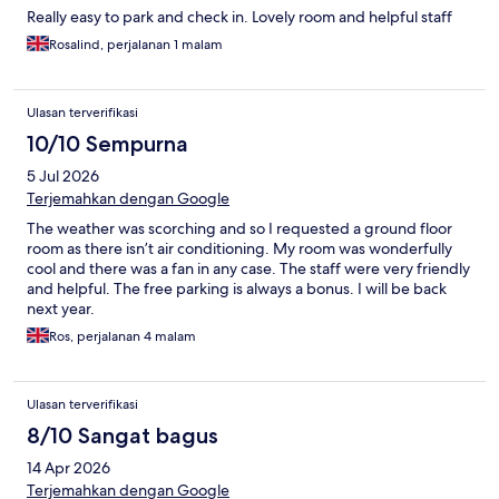
Really easy to park and check in. Lovely room and helpful staff
Rosalind, perjalanan 1 malam
Ulasan terverifikasi
10/10 Sempurna
5 Jul 2026
Terjemahkan dengan Google
The weather was scorching and so I requested a ground floor
room as there isn’t air conditioning. My room was wonderfully
cool and there was a fan in any case. The staff were very friendly
and helpful. The free parking is always a bonus. I will be back
next year.
Ros, perjalanan 4 malam
Ulasan terverifikasi
8/10 Sangat bagus
14 Apr 2026
Terjemahkan dengan Google