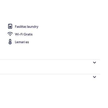
2 kamar tidur | Area keluarga | Televisi layar datar 40-inci dengan saluran TV 
Fasilitas laundry
Wi-Fi Gratis
Lemari es