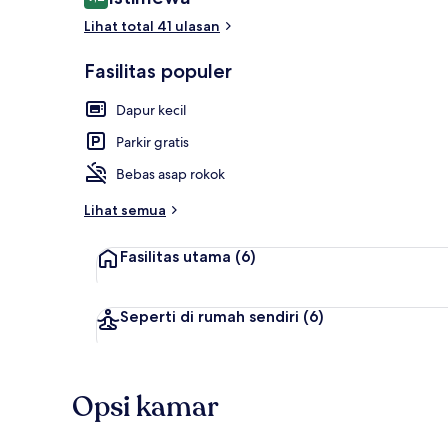
9,2 dari 10
Lihat total 41 ulasan
Fasilitas populer
Vila Deluks, 
Dapur kecil
Parkir gratis
Bebas asap rokok
Lihat semua
Fasilitas utama
(6)
Seperti di rumah sendiri
(6)
Opsi kamar