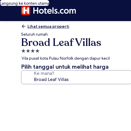
Langsung ke konten utama
Lihat semua properti
Seluruh rumah
Broad Leaf Villas
Properti
bintang
Vila pusat kota Pulau Norfolk dengan dapur kecil
4.0
Pilih tanggal untuk melihat harga
Ke mana?
Galeri
foto
untuk
Broad
Leaf