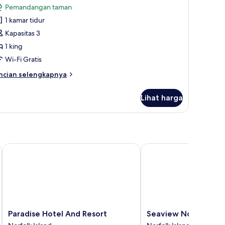
mar
Pemandangan taman
dur
oto
1 kamar tidur
ntuk
la
Kapasitas 3
eluks,
1 king
Wi-Fi Gratis
amar
ncian
ncian selengkapnya
idur
bih
)
njut
Lihat harga
tuk
la
luks,
mar
dur
Paradise Hotel And Resort
Seaview Norfolk Island
)
Paradise
Seaview
Paradise Hotel And Resort
Seaview Norfolk Isl
Hotel
Norfolk