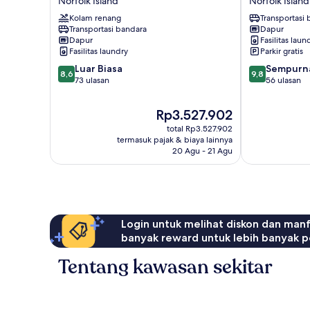
Norfolk Island
Norfolk Island
Chalets
Cottages
Kolam renang
Transportasi
@
Norfolk
Transportasi bandara
Dapur
Mokutu
Island
Dapur
Fasilitas laun
Norfolk
Fasilitas laundry
Parkir gratis
Island
8.6
9.8
Luar Biasa
Sempurn
8,6
9,8
dari
dari
73 ulasan
56 ulasan
10,
10,
Luar
Sempurna,
Harga
Rp3.527.902
Biasa,
56
sekarang
total Rp3.527.902
73
ulasan
Rp3.527.902
termasuk pajak & biaya lainnya
ulasan
20 Agu - 21 Agu
Login untuk melihat diskon dan man
banyak reward untuk lebih banyak p
Tentang kawasan sekitar