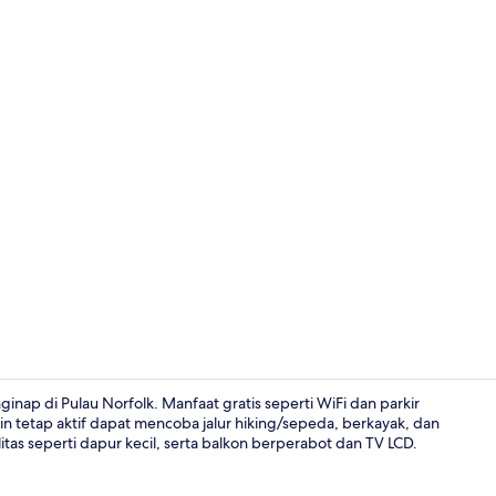
Televisi lay
inap di Pulau Norfolk. Manfaat gratis seperti WiFi dan parkir
 tetap aktif dapat mencoba jalur hiking/sepeda, berkayak, dan
ilitas seperti dapur kecil, serta balkon berperabot dan TV LCD.
Halaman pro