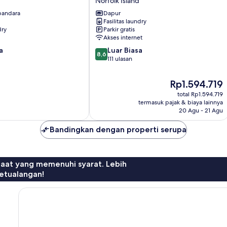
Norfolk Island
Apartments
 bandara
Dapur
Norfolk
Fasilitas laundry
Island
dry
Parkir gratis
Akses internet
8.6
a
Luar Biasa
8,6
dari
111 ulasan
10,
Luar
Harga
Rp1.594.719
Biasa,
sekarang
total Rp1.594.719
111
Rp1.594.719
termasuk pajak & biaya lainnya
ulasan
20 Agu - 21 Agu
Bandingkan dengan properti serupa
faat yang memenuhi syarat. Lebih
etualangan!