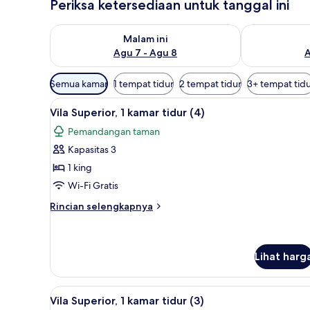
Periksa ketersediaan untuk tanggal ini
Periksa ketersediaan untuk malam ini Agu 7 - Agu 8
Periksa keter
Malam ini
Agu 7 - Agu 8
A
Filter
Semua kamar
1 tempat tidur
2 tempat tidur
3+ tempat tid
tersedia
Lihat
Lemari es besar, microwave, ke
untuk
11
Vila Superior, 1 kamar tidur (4)
semua
kamar
Pemandangan taman
foto
Kapasitas 3
untuk
Vila
1 king
Superior,
Wi-Fi Gratis
1
Rincian
Rincian selengkapnya
kamar
lebih
tidur
lanjut
untuk
(4)
Vila
Lihat harg
Superior,
1
Lihat
Lemari es besar, microwave, ke
kamar
12
Vila Superior, 1 kamar tidur (3)
tidur
semua