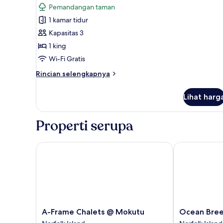
(4)
Pemandangan taman
foto
1 kamar tidur
untuk
Vila
Kapasitas 3
Superior,
1 king
1
Wi-Fi Gratis
kamar
Rincian
Rincian selengkapnya
tidur
lebih
(3)
lanjut
Lihat harg
untuk
Vila
Superior,
Properti serupa
1
kamar
tidur
A-Frame Chalets @ Mokutu
Ocean Breeze
(3)
A-
Ocean
A-Frame Chalets @ Mokutu
Ocean Bree
Frame
Breeze