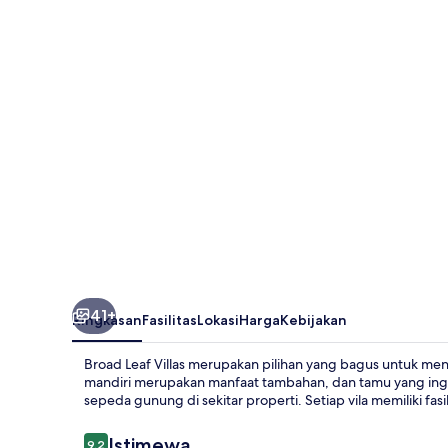
Villas
41+
Ringkasan
Fasilitas
Lokasi
Harga
Kebijakan
Broad Leaf Villas merupakan pilihan yang bagus untuk meng
mandiri merupakan manfaat tambahan, dan tamu yang ingin
sepeda gunung di sekitar properti. Setiap vila memiliki fas
Ulasan
Istimewa
9,2