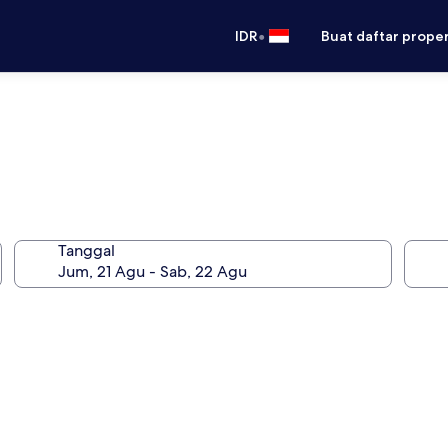
•
IDR
Buat daftar prope
Tanggal