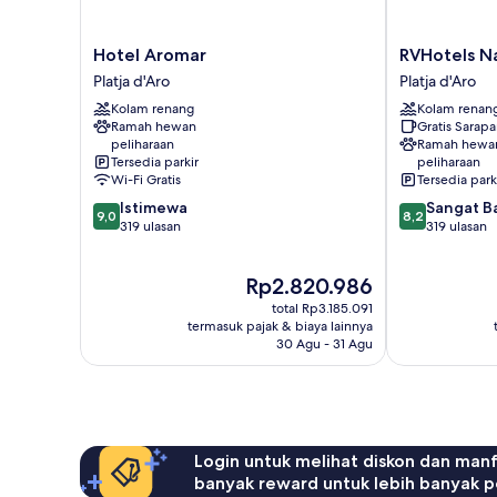
Hotel
RVHotels
Hotel Aromar
RVHotels Na
Aromar
Nautic
Platja d'Aro
Platja d'Aro
Platja
Park
Kolam renang
Kolam renan
d'Aro
Platja
Ramah hewan
Gratis Sarap
d'Aro
peliharaan
Ramah hewa
Tersedia parkir
peliharaan
Wi-Fi Gratis
Tersedia park
9.0
8.2
Istimewa
Sangat B
9,0
8,2
dari
dari
319 ulasan
319 ulasan
10,
10,
Istimewa,
Sangat
Harga
Rp2.820.986
319
Baik,
sekarang
ulasan
319
total Rp3.185.091
Rp2.820.986
ulasan
termasuk pajak & biaya lainnya
30 Agu - 31 Agu
Login untuk melihat diskon dan man
banyak reward untuk lebih banyak p