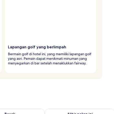
Lapangan golf yang berlimpah
Bermain golf di hotel ini, yang memiliki lapangan golf
yang asri. Pemain dapat menikmati minuman yang
menyegarkan di bar setelah menaklukkan fairway.
sediaan untuk besok Agu 9 - Agu 10
Periksa ketersediaan untuk akhir pekan
Besok
Akhir pekan ini