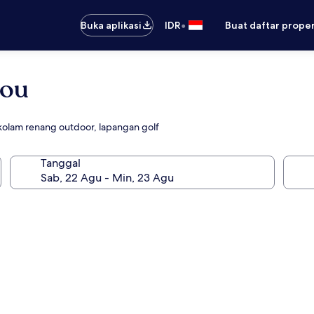
•
Buka aplikasi
IDR
Buat daftar prope
Nou
 kolam renang outdoor, lapangan golf
Tanggal