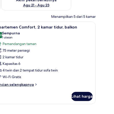
Agu 21 - Agu 23
Menampilkan 5 dari 5 kamar
n ruang kerja ramah laptop
ihat
1 kamar tidur, brankas, meja kerja, dan ruang
6
artemen Comfort, 2 kamar tidur, balkon
emua
Sempurna
oto
,0
10,0 dari 10
(1
1 ulasan
ntuk
ulasan)
Pemandangan taman
partemen
75 meter persegi
omfort,
2 kamar tidur
Kapasitas 6
amar
4 twin dan 2 tempat tidur sofa twin
dur,
alkon
Wi-Fi Gratis
ncian
ncian selengkapnya
bih
njut
Lihat harga
tuk
partemen
mfort,
n ruang kerja ramah laptop