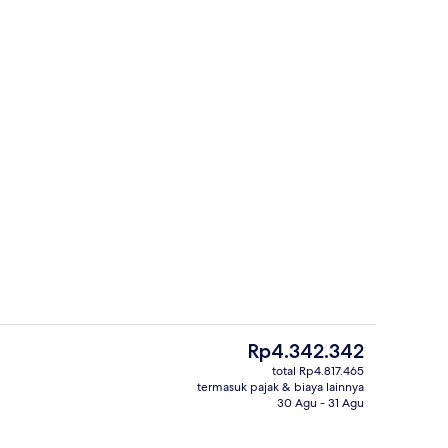
ain anak - outdoor
Dek berjemur
Harga
Rp4.342.342
saat
total Rp4.817.465
ini
termasuk pajak & biaya lainnya
Pantai
Rp4.342.342
30 Agu - 31 Agu