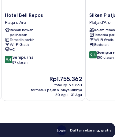
Hotel
Silken
Hotel Bell Repos
Silken Platja d'Aro
Bell
Platja
Platja d'Aro
Platja d'Aro
Repos
d'Aro
Ramah hewan
Kolam renang
Platja
Platja
peliharaan
Tersedia parkir
d'Aro
d'Aro
Tersedia parkir
Wi-Fi Gratis
Wi-Fi Gratis
Restoran
AC
9.4
Sempurna
9,4
9.4
Sempurna
dari
150 ulasan
9,4
dari
87 ulasan
10,
10,
Sempurna,
Sempurna,
150
Harga
Ha
Rp1.755.362
R
87
ulasan
sekarang
se
ulasan
total Rp1.971.860
Rp1.755.362
Rp
termasuk pajak & biaya lainnya
termasuk paj
30 Agu - 31 Agu
Login
Daftar sekarang, gratis