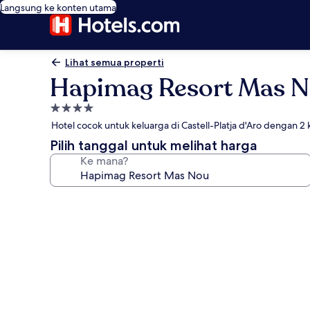
Langsung ke konten utama
Lihat semua properti
Hapimag Resort Mas 
Properti
bintang
Hotel cocok untuk keluarga di Castell-Platja d'Aro dengan 2
4.0
Pilih tanggal untuk melihat harga
Ke mana?
Galeri
foto
untuk
Hapimag
Resort
Mas