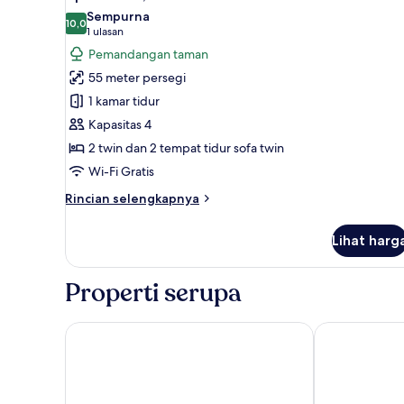
kamar
semua
Sempurna
tidur,
foto
10,0
10,0 dari 10
(1
1 ulasan
Bebas
untuk
ulasan)
Asap
Pemandangan taman
Apartemen,
Rokok
55 meter persegi
lantai
1 kamar tidur
dasar
Kapasitas 4
2 twin dan 2 tempat tidur sofa twin
Wi-Fi Gratis
Rincian
Rincian selengkapnya
lebih
lanjut
Lihat harg
untuk
Apartemen,
lantai
Properti serupa
dasar
Hotel Aromar
RVHotels Naut