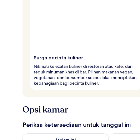
Surga pecinta kuliner
Nikmati kelezatan kuliner di restoran atau kafe, dan
teguk minuman khas di bar. Pilihan makanan vegan,
vegetarian, dan bersumber secara lokal menciptakan
kebahagiaan bagi pecinta kuliner.
Opsi kamar
Periksa ketersediaan untuk tanggal ini
Periksa ketersediaan untuk malam ini Agu 8 - Agu 9
Periksa keter
Malam ini