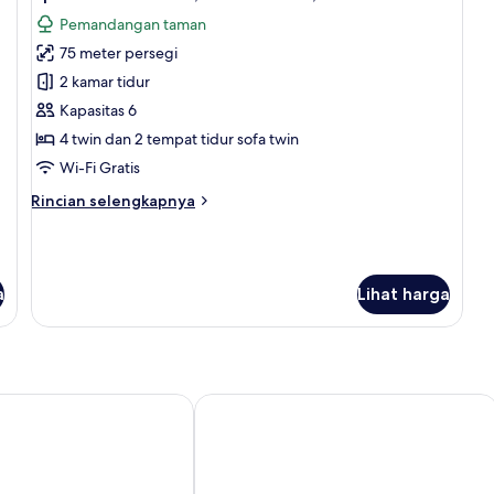
semua
ka
Pemandangan taman
foto
ti
ba
75 meter persegi
untuk
Apartemen
2 kamar tidur
Standar,
Kapasitas 6
2
4 twin dan 2 tempat tidur sofa twin
kamar
Wi-Fi Gratis
tidur,
Rincian
Rincian selengkapnya
balkon
lebih
lanjut
untuk
Apartemen
a
Lihat harga
Standar,
2
kamar
tidur,
balkon
ic Park
Cosmopolita Hotel Boutique & Spa