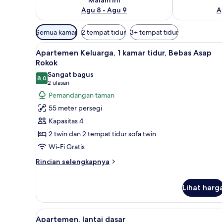
Agu 8 - Agu 9
A
Filter
Semua kamar
2 tempat tidur
3+ tempat tidur
tersedia
Lihat
1 kamar tidur, brankas, meja k
untuk
6
Apartemen Keluarga, 1 kamar tidur, Bebas Asap
semua
kamar
Rokok
foto
Sangat bagus
8,0
untuk
8,0 dari 10
(2
2 ulasan
Apartemen
ulasan)
Pemandangan taman
Keluarga,
55 meter persegi
1
Kapasitas 4
kamar
2 twin dan 2 tempat tidur sofa twin
tidur,
Wi-Fi Gratis
Bebas
Asap
Rincian
Rincian selengkapnya
lebih
Rokok
lanjut
Lihat harg
untuk
Apartemen
Keluarga,
Lihat
1 kamar tidur, brankas, meja k
1
6
Apartemen, lantai dasar