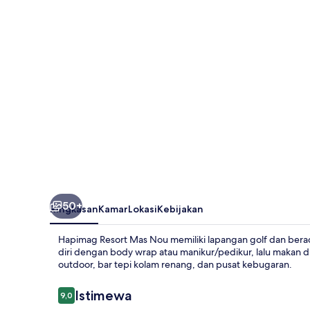
Nou
50+
Ringkasan
Kamar
Lokasi
Kebijakan
Hapimag Resort Mas Nou memiliki lapangan golf dan berada
diri dengan body wrap atau manikur/pedikur, lalu makan d
outdoor, bar tepi kolam renang, dan pusat kebugaran.
Ulasan
Istimewa
9,0
9,0 dari 10