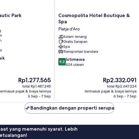
Cosmopolita
utic Park
Cosmopolita Hotel Boutique &
Hotel
Spa
Boutique
Platja d'Aro
g
&
an
Spa
Kolam renang
n
Gratis Sarapan
Platja
Spa
d'Aro
ir
Transportasi bandara
aik
9.2
Istimewa
9,2
dari
624 ulasan
10,
Istimewa,
Harga
Harga
Rp1.277.565
Rp2.332.091
624
sekarang
sekarang
total Rp1.487.245
total Rp2.647.224
ulasan
Rp1.277.565
Rp2.332.091
termasuk pajak & biaya lainnya
termasuk pajak & biaya lainnya
6 Sep - 7 Sep
6 Sep - 7 Sep
Bandingkan dengan properti serupa
faat yang memenuhi syarat. Lebih
etualangan!