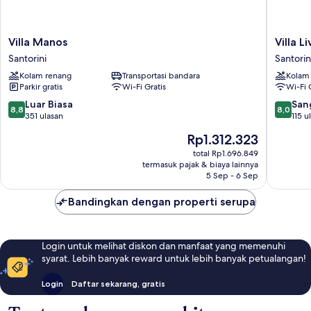
Villa
Villa
Villa Manos
Villa L
Manos
Livadaro
Santorini
Santorin
Santorini
Santorin
Kolam renang
Transportasi bandara
Kolam
Parkir gratis
Wi-Fi Gratis
Wi-Fi 
8.8
8.0
Luar Biasa
San
8,8
8,0
dari
dari
351 ulasan
115 u
10,
10,
Harga
Rp1.312.323
Luar
Sangat
sekarang
Biasa,
Baik,
total Rp1.696.849
Rp1.312.323
termasuk pajak & biaya lainnya
351
115
5 Sep - 6 Sep
ulasan
ulasan
Bandingkan dengan properti serupa
Login untuk melihat diskon dan manfaat yang memenuhi
syarat. Lebih banyak reward untuk lebih banyak petualangan!
Login
Daftar sekarang, gratis