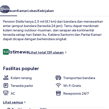
belumnya
Berikutnya
43+
Ringkasan
Kamar
Lokasi
Kebijakan
Pension Stella hanya 2,5 mil (4,1 km) dari bandara dan menawarkan
antar-jemput bandara (tersedia 24 jam). Tamu dapat menikmati
kolam renang outdoor musiman, dan sarapan ala kontinental
tersedia setiap hari.Selain itu, Kaldera Santorini dan Pantai Kamari
dapat dicapai dengan berkendara singkat.
Ulasan
Istimewa
9,2
Lihat total 139 ulasan
9,2 dari 10
Kamar Quadruple | Balkon
Fasilitas populer
Kolam renang
Transportasi bandara
Tersedia parkir
Wi-Fi Gratis
AC
Resepsionis 24/7
Lihat semua