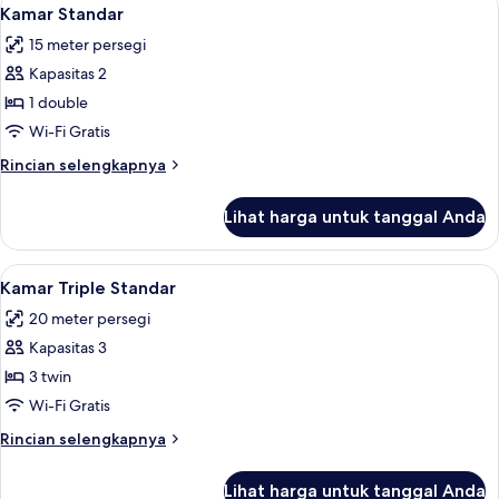
Lihat
5
Kamar Standar
semua
15 meter persegi
foto
Kapasitas 2
untuk
Kamar
1 double
Standar
Wi-Fi Gratis
Rincian
Rincian selengkapnya
lebih
lanjut
Lihat harga untuk tanggal Anda
untuk
Kamar
Standar
Lihat
Setrika/meja setrika, tempat tidur lip
4
Kamar Triple Standar
semua
20 meter persegi
foto
Kapasitas 3
untuk
Kamar
3 twin
Triple
Wi-Fi Gratis
Standar
Rincian
Rincian selengkapnya
lebih
lanjut
Lihat harga untuk tanggal Anda
untuk