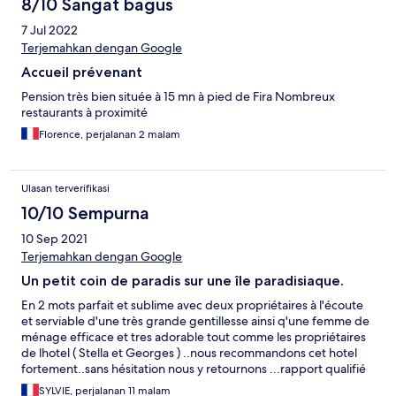
8/10 Sangat bagus
7 Jul 2022
Terjemahkan dengan Google
Accueil prévenant
Pension très bien située à 15 mn à pied de Fira Nombreux
restaurants à proximité
Florence, perjalanan 2 malam
Ulasan terverifikasi
10/10 Sempurna
10 Sep 2021
Terjemahkan dengan Google
Un petit coin de paradis sur une île paradisiaque.
En 2 mots parfait et sublime avec deux propriétaires à l'écoute
et serviable d'une très grande gentillesse ainsi q'une femme de
ménage efficace et tres adorable tout comme les propriétaires
de lhotel ( Stella et Georges ) ..nous recommandons cet hotel
fortement..sans hésitation nous y retournons ...rapport qualifié
prix au top
SYLVIE, perjalanan 11 malam