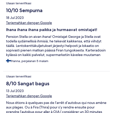
Ulasan terverifikasi
10/10 Sempurna
18 Jul 2023
Terjemahkan dengan Google
Ihana ihana ihana paikka ja hurmaavat omistajat!
Pension Stella on aivan ihana! Omistajat George ja Stella ovat
todella sydämellisiä ihmisiä; he tekevät kaikkensa, että viihdyt
täällä. Lentokenttäkuljetukset järjestyi helposti ja lokaatio on
sopivasti pienen matkan päässä Firan tungoksesta. Karteradosin
kylässä on kaikki palvelut; supermarketiin kävelee muutaman
minuutin ja vastapäätä on yksi saaren parhaista ravintoloista.
Hanna, perjalanan 5 malam
Bussilla pääsee helposti biitseille, jos kaipaa vaihtelua omalle
poolille. Viisi tähteä!
Ulasan terverifikasi
8/10 Sangat bagus
13 Jul 2023
Terjemahkan dengan Google
Nous étions à quelques pas de l’arrêt d’autobus qui nous amène
aux plages. Ou à Fira (Thira) pour s’y rendre ensuite pour
prendre l’autobus pour aller à OIA ( considérer un 30 minutes