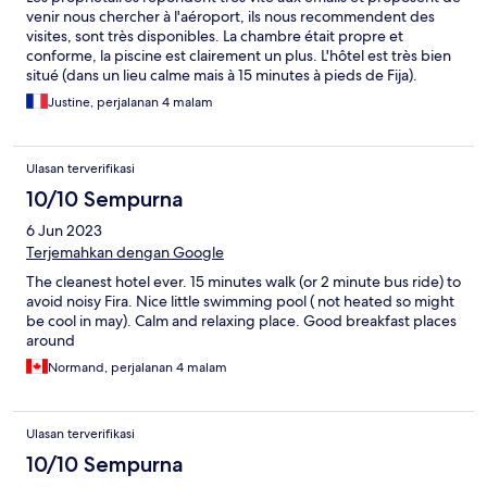
venir nous chercher à l'aéroport, ils nous recommendent des
visites, sont très disponibles. La chambre était propre et
conforme, la piscine est clairement un plus. L'hôtel est très bien
situé (dans un lieu calme mais à 15 minutes à pieds de Fija).
Justine, perjalanan 4 malam
Ulasan terverifikasi
10/10 Sempurna
6 Jun 2023
Terjemahkan dengan Google
The cleanest hotel ever. 15 minutes walk (or 2 minute bus ride) to
avoid noisy Fira. Nice little swimming pool ( not heated so might
be cool in may). Calm and relaxing place. Good breakfast places
around
Normand, perjalanan 4 malam
Ulasan terverifikasi
10/10 Sempurna