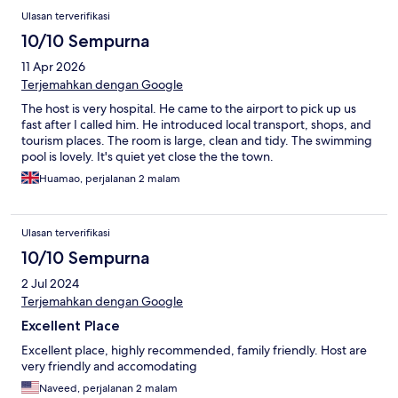
Ulasan
Ulasan terverifikasi
10/10 Sempurna
11 Apr 2026
Terjemahkan dengan Google
The host is very hospital. He came to the airport to pick up us
fast after I called him. He introduced local transport, shops, and
tourism places. The room is large, clean and tidy. The swimming
pool is lovely. It's quiet yet close the the town.
Huamao, perjalanan 2 malam
Ulasan terverifikasi
10/10 Sempurna
2 Jul 2024
Terjemahkan dengan Google
Excellent Place
Excellent place, highly recommended, family friendly. Host are
very friendly and accomodating
Naveed, perjalanan 2 malam