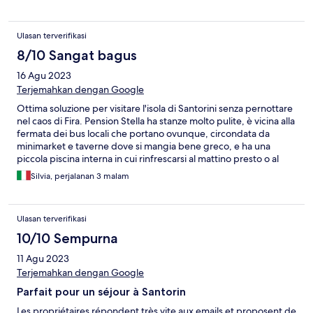
Ulasan terverifikasi
8/10 Sangat bagus
16 Agu 2023
Terjemahkan dengan Google
Ottima soluzione per visitare l'isola di Santorini senza pernottare
nel caos di Fira. Pension Stella ha stanze molto pulite, è vicina alla
fermata dei bus locali che portano ovunque, circondata da
minimarket e taverne dove si mangia bene greco, e ha una
piccola piscina interna in cui rinfrescarsi al mattino presto o al
tramonto dopo una giornata tra spiagge e camminate.
Silvia, perjalanan 3 malam
Ulasan terverifikasi
10/10 Sempurna
11 Agu 2023
Terjemahkan dengan Google
Parfait pour un séjour à Santorin
Les propriétaires répondent très vite aux emails et proposent de