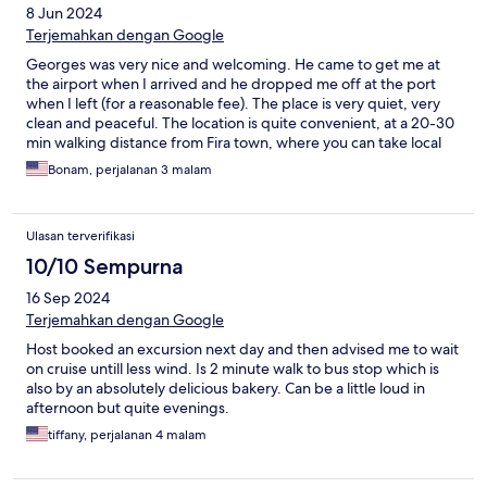
8 Jun 2024
Terjemahkan dengan Google
Georges was very nice and welcoming. He came to get me at
the airport when I arrived and he dropped me off at the port
when I left (for a reasonable fee). The place is very quiet, very
clean and peaceful. The location is quite convenient, at a 20-30
min walking distance from Fira town, where you can take local
buses to anywhere on the island.
Bonam, perjalanan 3 malam
Ulasan terverifikasi
10/10 Sempurna
16 Sep 2024
Terjemahkan dengan Google
Host booked an excursion next day and then advised me to wait
on cruise untill less wind. Is 2 minute walk to bus stop which is
also by an absolutely delicious bakery. Can be a little loud in
afternoon but quite evenings.
tiffany, perjalanan 4 malam