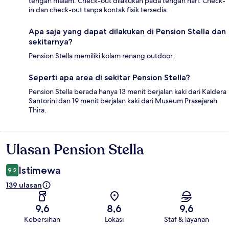
tengah malam. Check-out dilakukan pada tengah hari. Check-
in dan check-out tanpa kontak fisik tersedia.
Apa saja yang dapat dilakukan di Pension Stella dan
sekitarnya?
Pension Stella memiliki kolam renang outdoor.
Seperti apa area di sekitar Pension Stella?
Pension Stella berada hanya 13 menit berjalan kaki dari Kaldera
Santorini dan 19 menit berjalan kaki dari Museum Prasejarah
Thira.
Ulasan Pension Stella
Ulasan
Istimewa
9,2
139 ulasan
9,6
8,6
9,6
Kebersihan
Lokasi
Staf & layanan