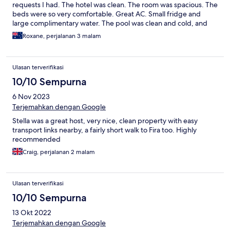
requests I had. The hotel was clean. The room was spacious. The
beds were so very comfortable. Great AC. Small fridge and
large complimentary water. The pool was clean and cold, and
the sun beds were comfy too! Sure there's no view of the
Roxane, perjalanan 3 malam
caldera, but there's a bus stop just at the end of the street
where you can get all buses except the Oia bus - so airport,
Kamari, Perissa, Akrotiri etc so it's great for sightseeing. It's a
Ulasan terverifikasi
20ish minute walk to Fira centre. My only complaint (and to be
fair, I didn't even say anything to George or Stella) they
10/10 Sempurna
provided a kettle, cups, nescafe and sugar in the room but no
6 Nov 2023
tea bags and no milk or even creamer. But several good
bakeries /coffee shops just a minute or two up the street. Oh
Terjemahkan dengan Google
and as for feeling safe? There is a huge police station on the
Stella was a great host, very nice, clean property with easy
other side of the street! Ha ha. Having said that, the walk home
transport links nearby, a fairly short walk to Fira too. Highly
from Fira late at night was a little dark, and could feel a bit
recommended
dodgy, but I never really felt unsafe at all.
Craig, perjalanan 2 malam
Ulasan terverifikasi
10/10 Sempurna
13 Okt 2022
Terjemahkan dengan Google