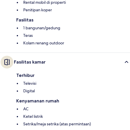
Rental mobil di properti
Penitipan koper
Fasilitas
1 bangunan/gedung
Teras
Kolam renang outdoor
Fasilitas kamar
Terhibur
Televisi
Digital
Kenyamanan rumah
AC
Ketel listrik
Setrika/meja setrika (atas permintaan)