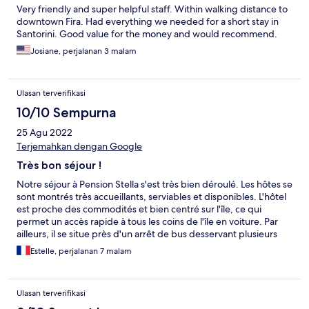
Very friendly and super helpful staff. Within walking distance to
downtown Fira. Had everything we needed for a short stay in
Santorini. Good value for the money and would recommend.
Josiane, perjalanan 3 malam
Ulasan terverifikasi
10/10 Sempurna
25 Agu 2022
Terjemahkan dengan Google
Très bon séjour !
Notre séjour à Pension Stella s'est très bien déroulé. Les hôtes se
sont montrés très accueillants, serviables et disponibles. L'hôtel
est proche des commodités et bien centré sur l'île, ce qui
permet un accès rapide à tous les coins de l'île en voiture. Par
ailleurs, il se situe près d'un arrêt de bus desservant plusieurs
villages et plages. Il se situe dans une rue calme. Le chambre est
Estelle, perjalanan 7 malam
très bien entretenue et le ménage y est effectué
quotidiennement. Je recommande vivement cet hébergement.
Ulasan terverifikasi