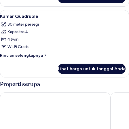
Kamar
Triple
Lihat
Kamar Quadruple | Setrika/meja setrik
4
Standar
Kamar Quadruple
semua
30 meter persegi
foto
Kapasitas 4
untuk
Kamar
4 twin
Quadruple
Wi-Fi Gratis
Rincian
Rincian selengkapnya
lebih
lanjut
Lihat harga untuk tanggal Anda
untuk
Kamar
Quadruple
Properti serupa
Villa Manos
Villa Liv