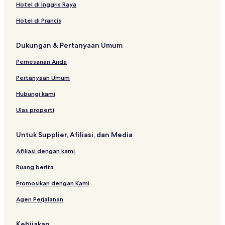
D
a
g
O
E
P
Hotel di Inggris Raya
E
E
a
J
R
E
N
c
l
E
I
R
Hotel di Prancis
C
o
a
Y
A
I
Y
S
x
P
L
A
Dukungan & Pertanyaan Umum
t
y
O
I
L
a
R
N
B
Pemesanan Anda
y
E
N
L
s
U
Pertanyaan Umum
Hubungi kami
Ulas properti
Untuk Supplier, Afiliasi, dan Media
Afiliasi dengan kami
Ruang berita
Promosikan dengan Kami
Agen Perjalanan
Kebijakan