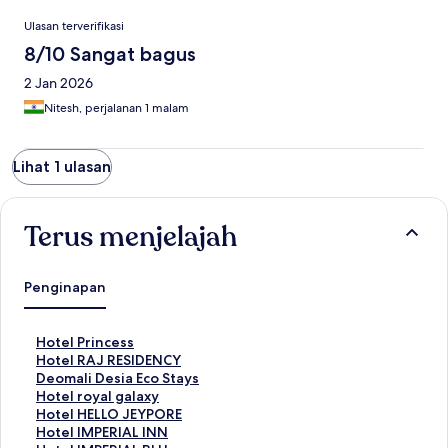
Ulasan
Ulasan terverifikasi
8/10 Sangat bagus
2 Jan 2026
Nitesh, perjalanan 1 malam
Lihat 1 ulasan
Terus menjelajah
Penginapan
T
Hotel Princess
a
T
Hotel RAJ RESIDENCY
u
a
T
Deomali Desia Eco Stays
t
u
a
T
Hotel royal galaxy
a
t
u
a
T
Hotel HELLO JEYPORE
n
a
t
u
a
T
Hotel IMPERIAL INN