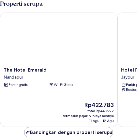
Double
Properti serupa
Comfort,
pemandangan
The Hotel Emerald
Hotel Pr
kebun
The
Hotel
The Hotel Emerald
Hotel 
Hotel
Princess
Nandapur
Jaypur
Emerald
Jaypur
Parkir gratis
Wi-Fi Gratis
Parkir 
Nandapur
Restor
Harga
Rp422.783
sekarang
total Rp443.922
Rp422.783
termasuk pajak & biaya lainnya
11 Agu - 12 Agu
Bandingkan dengan properti serupa