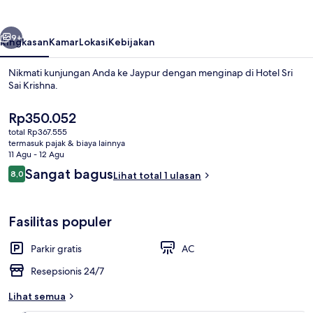
Krishna
belumnya
Berikutnya
9+
Ringkasan
Kamar
Lokasi
Kebijakan
Nikmati kunjungan Anda ke Jaypur dengan menginap di Hotel Sri
Sai Krishna.
Harga
Rp350.052
saat
total Rp367.555
ini
termasuk pajak & biaya lainnya
Rp350.052
11 Agu - 12 Agu
Ulasan
Sangat bagus
8,0
Lihat total 1 ulasan
8,0 dari 10
Eksterior
Fasilitas populer
Parkir gratis
AC
Resepsionis 24/7
Lihat semua