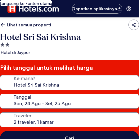
Langsung ke konten utama
Dapatkan aplikasinya
Lihat semua properti
Hotel Sri Sai Krishna
Properti
bintang
Hotel di Jaypur
2.0
Pilih tanggal untuk melihat harga
Ke mana?
Tanggal
Traveler
Cari