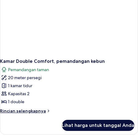
Kamar Double Comfort, pemandangan kebun
Pemandangan taman
20 meter persegi
1 kamar tidur
Kapasitas 2
1 double
Rincian
Rincian selengkapnya
lebih
lanjut
Lihat harga untuk tanggal Anda
untuk
Kamar