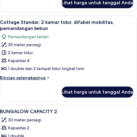
pax)
Lihat harga untuk tanggal Anda
untuk
Cottage
Keluarga,
Lihat
2 kamar tidur, tirai kedap cahaya, ked
7
2
Cottage Standar, 2 kamar tidur, difabel mobilitas,
semua
kamar
pemandangan kebun
tidur
foto
Pemandangan taman
(6
untuk
pax)
35 meter persegi
Cottage
2 kamar tidur
Standar,
2
Kapasitas 4
kamar
1 double dan 2 tempat tidur tingkat twin
tidur,
Rincian
Rincian selengkapnya
difabel
lebih
mobilitas,
lanjut
Lihat harga untuk tanggal Anda
untuk
pemandangan
Cottage
kebun
Standar,
Lihat
2 kamar tidur, tirai kedap cahaya, ked
8
2
BUNGALOW CAPACITY 2
semua
kamar
30 meter persegi
tidur,
foto
difabel
Kapasitas 2
untuk
mobilitas,
BUNGALOW
1 double