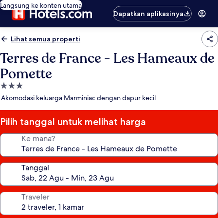
Langsung ke konten utama
Dapatkan aplikasinya
Lihat semua properti
Terres de France - Les Hameaux de
Pomette
Properti
bintang
Akomodasi keluarga Marminiac dengan dapur kecil
3.0
Pilih tanggal untuk melihat harga
Ke mana?
Tanggal
Traveler