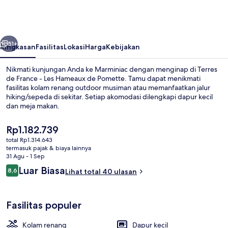
France
-
Les
belumnya
Berikutnya
Hameaux
51+
Ringkasan
Fasilitas
Lokasi
Harga
Kebijakan
de
Nikmati kunjungan Anda ke Marminiac dengan menginap di Terres
Pomette
de France - Les Hameaux de Pomette. Tamu dapat menikmati
fasilitas kolam renang outdoor musiman atau memanfaatkan jalur
hiking/sepeda di sekitar. Setiap akomodasi dilengkapi dapur kecil
dan meja makan.
Harga
Rp1.182.739
saat
total Rp1.314.643
ini
termasuk pajak & biaya lainnya
Eksterior
Rp1.182.739
31 Agu - 1 Sep
Ulasan
Luar Biasa
8,6
Lihat total 40 ulasan
8,6 dari 10
Fasilitas populer
Kolam renang
Dapur kecil