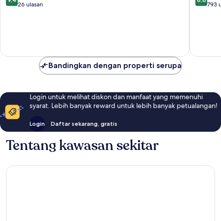
dari
dari
26 ulasan
Gaillard
793 
10,
10,
Sempurna,
Luar
26
Biasa,
ulasan
793
ulasan
Bandingkan dengan properti serupa
Login untuk melihat diskon dan manfaat yang memenuhi
syarat. Lebih banyak reward untuk lebih banyak petualangan!
Login
Daftar sekarang, gratis
Tentang kawasan sekitar