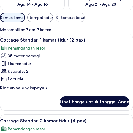
Agu 14 - Agu 16
Agu 21 - Agu 23
Filter
Semua kamar
1 tempat tidur
3+ tempat tidur
tersedia
untuk
Menampilkan 7 dari 7 kamar
kamar
Lihat
Teras/patio
14
Cottage Standar, 1 kamar tidur (2 pax)
semua
Pemandangan resor
foto
35 meter persegi
untuk
Cottage
1 kamar tidur
Standar,
Kapasitas 2
1
1 double
kamar
Rincian
Rincian selengkapnya
tidur
lebih
(2
lanjut
Lihat harga untuk tanggal Anda
untuk
pax)
Cottage
Standar,
Lihat
Teras/patio
17
1
Cottage Standar, 2 kamar tidur (4 pax)
semua
kamar
Pemandangan resor
tidur
foto