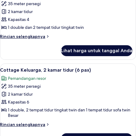
(2
35 meter persegi
untuk
pax)
Cottage
2 kamar tidur
Standar,
Kapasitas 4
2
1 double dan 2 tempat tidur tingkat twin
kamar
Rincian
Rincian selengkapnya
tidur
lebih
(4
lanjut
Lihat harga untuk tanggal Anda
untuk
pax)
Cottage
Standar,
Lihat
Teras/patio
16
2
Cottage Keluarga, 2 kamar tidur (6 pax)
semua
kamar
Pemandangan resor
tidur
foto
(4
35 meter persegi
untuk
pax)
Cottage
2 kamar tidur
Keluarga,
Kapasitas 6
2
1 double, 2 tempat tidur tingkat twin dan 1 tempat tidur sofa twin
kamar
Besar
tidur
Rincian
Rincian selengkapnya
(6
lebih
lanjut