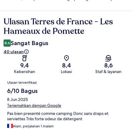
Ulasan Terres de France - Les
Ulasan
Hameaux de Pomette
Sangat Bagus
8,6
40 ulasan
9,4
8,4
8,6
Kebersihan
Lokasi
Staf & layanan
Ulasan
Ulasan terverifikasi
6/10 Bagus
8 Jun 2025
Terjemahkan dengan Google
Pas bien presenté comme camping Donc sans draps et
serviettes Très forte odeur de détergent
Alain, perjalanan 1 malam