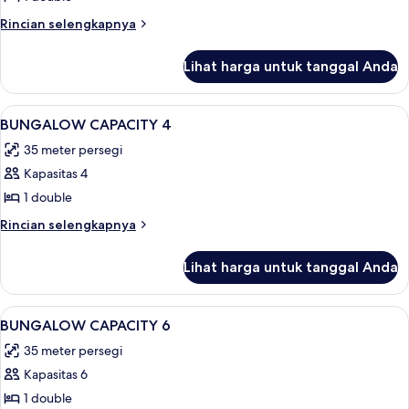
pemandangan
CAPACITY
kebun
Rincian
Rincian selengkapnya
2
lebih
lanjut
Lihat harga untuk tanggal Anda
untuk
BUNGALOW
CAPACITY
Lihat
2 kamar tidur, tirai kedap cahaya, ked
11
2
BUNGALOW CAPACITY 4
semua
35 meter persegi
foto
Kapasitas 4
untuk
BUNGALOW
1 double
CAPACITY
Rincian
Rincian selengkapnya
4
lebih
lanjut
Lihat harga untuk tanggal Anda
untuk
BUNGALOW
CAPACITY
Lihat
2 kamar tidur, tirai kedap cahaya, ked
14
4
BUNGALOW CAPACITY 6
semua
35 meter persegi
foto
Kapasitas 6
untuk
BUNGALOW
1 double