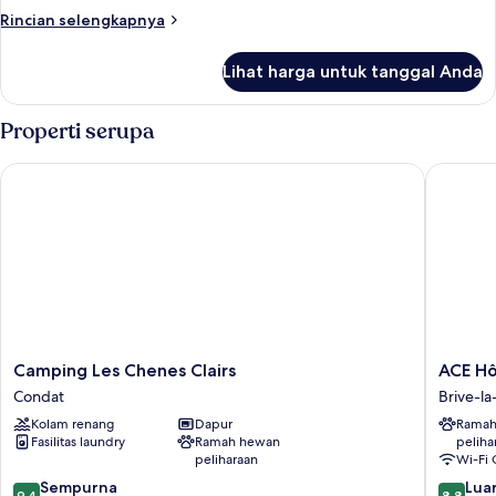
CAPACITY
Rincian
Rincian selengkapnya
6
lebih
lanjut
Lihat harga untuk tanggal Anda
untuk
BUNGALOW
CAPACITY
Properti serupa
6
Camping Les Chenes Clairs
ACE Hôte
Camping
ACE
Camping Les Chenes Clairs
ACE Hô
Les
Hôtel
Condat
Brive-la
Chenes
Brive-
Kolam renang
Dapur
Ramah
Clairs
la-
Fasilitas laundry
Ramah hewan
peliha
Condat
Gaillard
peliharaan
Wi-Fi 
Brive-
9.4
8.8
Sempurna
la-
Luar
9,4
8,8