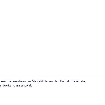
Eksterior
enit berkendara dari Masjidil Haram dan Ka'bah. Selain itu,
n berkendara singkat.
Interior