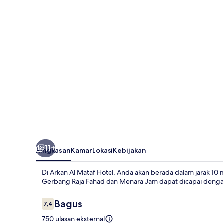
Hotel
11+
Ringkasan
Kamar
Lokasi
Kebijakan
Di Arkan Al Mataf Hotel, Anda akan berada dalam jarak 10 m
Gerbang Raja Fahad dan Menara Jam dapat dicapai denga
Ulasan
Bagus
7,4
7,4 dari 10
750 ulasan eksternal