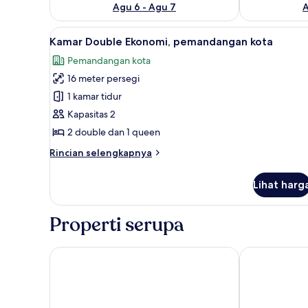
Agu 6 - Agu 7
A
Lihat
Kamar Double Ekonomi, pemanda
1
Kamar Double Ekonomi, pemandangan kota
semua
Pemandangan kota
foto
16 meter persegi
untuk
Kamar
1 kamar tidur
Double
Kapasitas 2
Ekonomi,
2 double dan 1 queen
pemandangan
Rincian
Rincian selengkapnya
kota
lebih
lanjut
Lihat harg
untuk
Kamar
Double
Properti serupa
Ekonomi,
pemandangan
kota
Park Inn by R
Taj Aldahabia Hotel - Makk