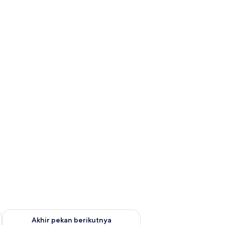
n ini Agu 7 - Agu 9
Periksa ketersediaan untuk akhir pekan berikutnya Agu 14 - A
Akhir pekan berikutnya