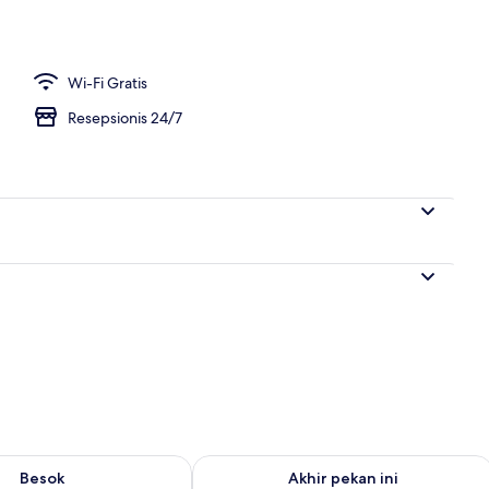
Wi-Fi Gratis
Resepsionis 24/7
sediaan untuk besok Agu 7 - Agu 8
Periksa ketersediaan untuk akhir peka
Besok
Akhir pekan ini