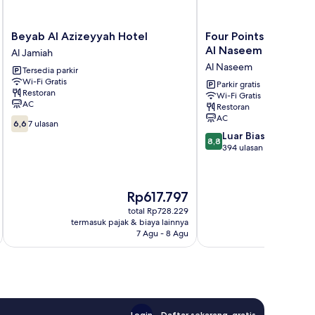
Beyab
Four
Beyab Al Azizeyyah Hotel
Four Points by Sher
Al
Points
Al Naseem
Al Jamiah
Azizeyyah
by
Al Naseem
Tersedia parkir
Hotel
Sheraton
Wi-Fi Gratis
Al
Makkah
Parkir gratis
Restoran
Wi-Fi Gratis
Jamiah
Al
AC
Restoran
Naseem
AC
6.6
Al
6,6
7 ulasan
dari
8.8
Naseem
Luar Biasa
8,8
10,
dari
394 ulasan
7
10,
ulasan
Luar
Biasa,
Harga
Rp617.797
394
sekarang
ulasan
total Rp728.229
Rp617.797
termasuk pajak & biaya lainnya
termasuk paj
7 Agu - 8 Agu
Login
Daftar sekarang, gratis