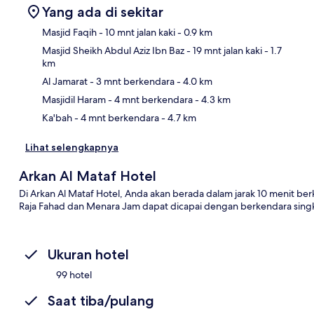
Yang ada di sekitar
Masjid Faqih
- 10 mnt jalan kaki
- 0.9 km
Masjid Sheikh Abdul Aziz Ibn Baz
- 19 mnt jalan kaki
- 1.7
km
Pet
Al Jamarat
- 3 mnt berkendara
- 4.0 km
Masjidil Haram
- 4 mnt berkendara
- 4.3 km
Ka'bah
- 4 mnt berkendara
- 4.7 km
Lihat selengkapnya
Arkan Al Mataf Hotel
Di Arkan Al Mataf Hotel, Anda akan berada dalam jarak 10 menit ber
Raja Fahad dan Menara Jam dapat dicapai dengan berkendara singk
Ukuran hotel
99 hotel
Saat tiba/pulang