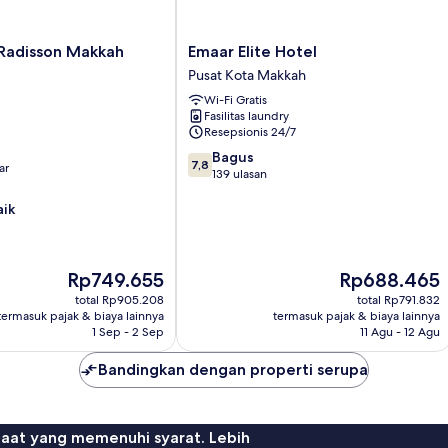
Emaar
 Radisson Makkah
Emaar Elite Hotel
Elite
Pusat Kota Makkah
Hotel
Wi-Fi Gratis
Pusat
Fasilitas laundry
Kota
Resepsionis 24/7
Makkah
7.8
Bagus
7,8
ar
dari
139 ulasan
10,
aik
Bagus,
139
ulasan
Harga
Harga
Rp749.655
Rp688.465
sekarang
sekarang
total Rp905.208
total Rp791.832
Rp749.655
Rp688.465
termasuk pajak & biaya lainnya
termasuk pajak & biaya lainnya
1 Sep - 2 Sep
11 Agu - 12 Agu
Bandingkan dengan properti serupa
faat yang memenuhi syarat. Lebih