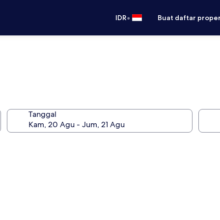
•
IDR
Buat daftar prope
Tanggal