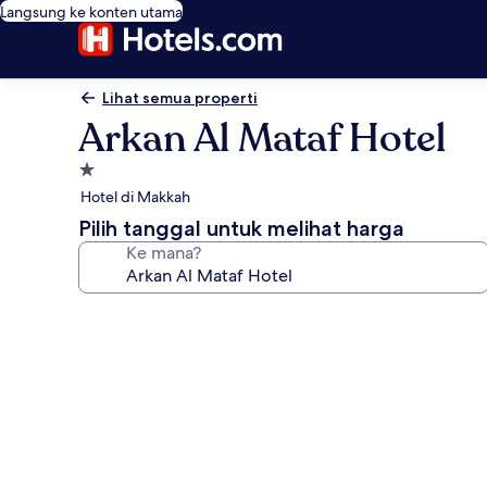
Langsung ke konten utama
Lihat semua properti
Arkan Al Mataf Hotel
Properti
bintang
Hotel di Makkah
1.0
Pilih tanggal untuk melihat harga
Ke mana?
Galeri
foto
untuk
Arkan
Al
Mataf