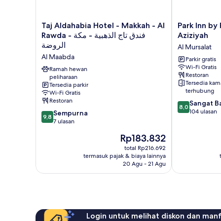
Taj
Park
Taj Aldahabia Hotel - Makkah - Al
Park Inn by
Aldahabia
Inn
Rawda فندق تاج الذهبية - مكة -
Aziziyah
Hotel
by
الروضة
Al Mursalat
-
Radisson
Al Maabda
Makkah
Makkah
Parkir gratis
Wi-Fi Gratis
-
Aziziyah
Ramah hewan
Restoran
Al
peliharaan
Al
Tersedia kam
Tersedia parkir
Rawda
Mursalat
terhubung
Wi-Fi Gratis
فندق
Restoran
8.0
Sangat B
تاج
8,0
dari
104 ulasan
9.8
الذهبية
Sempurna
9,8
10,
dari
-
7 ulasan
Sangat
10,
مكة
Harga
Rp183.832
Baik,
Sempurna,
-
sekarang
104
7
الروضة
total Rp216.692
Rp183.832
ulasan
termasuk pajak & biaya lainnya
ulasan
Al
20 Agu - 21 Agu
Maabda
Login untuk melihat diskon dan man