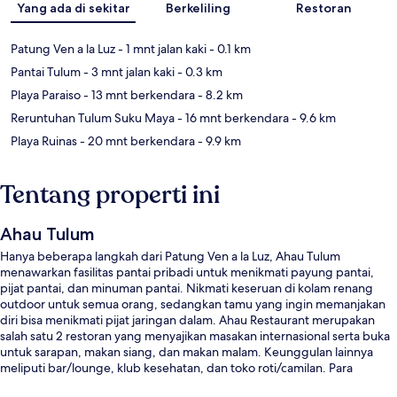
Yang ada di sekitar
Berkeliling
Restoran
Patung Ven a la Luz
- 1 mnt jalan kaki
- 0.1 km
Pantai Tulum
- 3 mnt jalan kaki
- 0.3 km
Playa Paraiso
- 13 mnt berkendara
- 8.2 km
Reruntuhan Tulum Suku Maya
- 16 mnt berkendara
- 9.6 km
Playa Ruinas
- 20 mnt berkendara
- 9.9 km
Tentang properti ini
Ahau Tulum
Hanya beberapa langkah dari Patung Ven a la Luz, Ahau Tulum
menawarkan fasilitas pantai pribadi untuk menikmati payung pantai,
pijat pantai, dan minuman pantai. Nikmati keseruan di kolam renang
outdoor untuk semua orang, sedangkan tamu yang ingin memanjakan
diri bisa menikmati pijat jaringan dalam. Ahau Restaurant merupakan
salah satu 2 restoran yang menyajikan masakan internasional serta buka
untuk sarapan, makan siang, dan makan malam. Keunggulan lainnya
meliputi bar/lounge, klub kesehatan, dan toko roti/camilan. Para
traveler terkesan dengan staf.