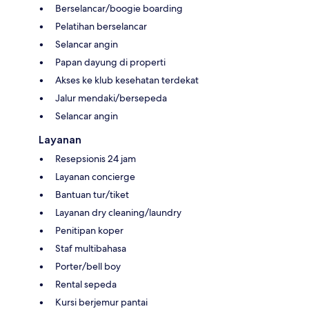
Berselancar/boogie boarding
Pelatihan berselancar
Selancar angin
Papan dayung di properti
Akses ke klub kesehatan terdekat
Jalur mendaki/bersepeda
Selancar angin
Layanan
Resepsionis 24 jam
Layanan concierge
Bantuan tur/tiket
Layanan dry cleaning/laundry
Penitipan koper
Staf multibahasa
Porter/bell boy
Rental sepeda
Kursi berjemur pantai