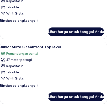
Suite
Kapasitas 2
Oceanfront
1 double
Beach
Wi-Fi Gratis
level
Rincian
Rincian selengkapnya
lebih
lanjut
Lihat harga untuk tanggal Anda
untuk
Junior
Suite
Lihat
Junior Suite Oceanfront Top level | M
10
Oceanfront
Junior Suite Oceanfront Top level
semua
Beach
Pemandangan pantai
level
foto
47 meter persegi
untuk
Junior
Kapasitas 2
Suite
1 double
Oceanfront
Wi-Fi Gratis
Top
Rincian
Rincian selengkapnya
level
lebih
lanjut
Lihat harga untuk tanggal Anda
untuk
Junior
Suite