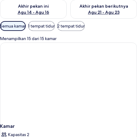
Periksa ketersediaan untuk akhir pekan ini Agu 14 - Agu 16
Periksa ketersediaan untuk ak
Akhir pekan ini
Akhir pekan berikutnya
Agu 14 - Agu 16
Agu 21 - Agu 23
Filter
Semua kamar
1 tempat tidur
2 tempat tidur
tersedia
untuk
Menampilkan 15 dari 15 kamar
kamar
Kamar
Kapasitas 2