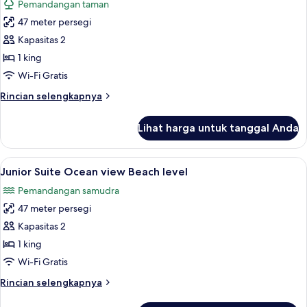
Pemandangan taman
Beach
foto
level
47 meter persegi
untuk
Junior
Kapasitas 2
Suite
1 king
Garden
Wi-Fi Gratis
view
Rincian
Rincian selengkapnya
Top
lebih
level
lanjut
Lihat harga untuk tanggal Anda
untuk
Junior
Suite
Lihat
Junior Suite Ocean view Beach level | 
8
Garden
Junior Suite Ocean view Beach level
semua
view
Pemandangan samudra
Top
foto
level
47 meter persegi
untuk
Junior
Kapasitas 2
Suite
1 king
Ocean
Wi-Fi Gratis
view
Rincian
Rincian selengkapnya
Beach
lebih
level
lanjut