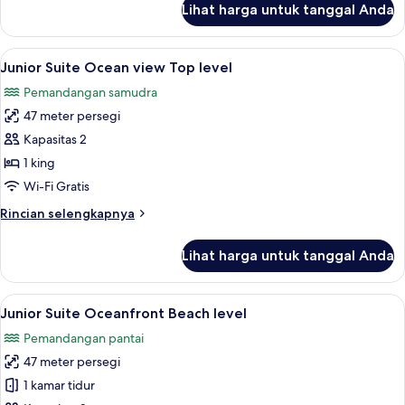
Lihat harga untuk tanggal Anda
untuk
Junior
Suite
Lihat
Junior Suite Ocean view Top level | 
8
Ocean
Junior Suite Ocean view Top level
semua
view
Pemandangan samudra
Beach
foto
level
47 meter persegi
untuk
Junior
Kapasitas 2
Suite
1 king
Ocean
Wi-Fi Gratis
view
Rincian
Rincian selengkapnya
Top
lebih
level
lanjut
Lihat harga untuk tanggal Anda
untuk
Junior
Suite
Lihat
Pemandangan dari kamar
9
Ocean
Junior Suite Oceanfront Beach level
semua
view
Pemandangan pantai
Top
foto
level
47 meter persegi
untuk
Junior
1 kamar tidur