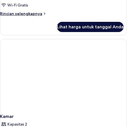
Wi-Fi Gratis
Rincian
Rincian selengkapnya
lebih
lanjut
Lihat harga untuk tanggal Anda
untuk
Kamar
Kamar
Kapasitas 2