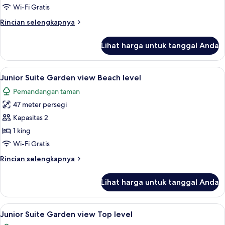
Wi-Fi Gratis
Rincian
Rincian selengkapnya
lebih
lanjut
Lihat harga untuk tanggal Anda
untuk
Kamar
Lihat
Junior Suite Garden view Beach level 
8
Junior Suite Garden view Beach level
semua
Pemandangan taman
foto
47 meter persegi
untuk
Junior
Kapasitas 2
Suite
1 king
Garden
Wi-Fi Gratis
view
Rincian
Rincian selengkapnya
Beach
lebih
level
lanjut
Lihat harga untuk tanggal Anda
untuk
Junior
Suite
Lihat
Junior Suite Garden view Top level | 
7
Garden
Junior Suite Garden view Top level
semua
view