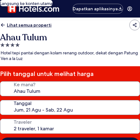
Langsung ke konten utama
Dapatkan aplikasinya
Lihat semua properti
Ahau Tulum
Properti
bintang
Hotel tepi pantai dengan kolam renang outdoor, dekat dengan Patung
4.0
Ven a la Luz
Pilih tanggal untuk melihat harga
Ke mana?
Tanggal
Traveler