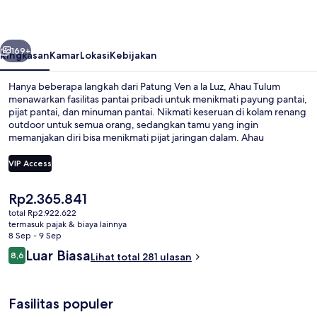
belumnya
Berikutnya
169+
Ringkasan
Kamar
Lokasi
Kebijakan
Hanya beberapa langkah dari Patung Ven a la Luz, Ahau Tulum
menawarkan fasilitas pantai pribadi untuk menikmati payung pantai,
pijat pantai, dan minuman pantai. Nikmati keseruan di kolam renang
outdoor untuk semua orang, sedangkan tamu yang ingin
memanjakan diri bisa menikmati pijat jaringan dalam. Ahau
Restaurant merupakan salah satu 2 restoran yang menyajikan
masakan internasional serta buka untuk sarapan, makan siang, dan
VIP Access
makan malam. Keunggulan lainnya meliputi bar/lounge, klub
kesehatan, dan toko roti/camilan. Para traveler terkesan dengan
Harga
Rp2.365.841
staf.
Kamar Double Khas | Teras/patio
saat
total Rp2.922.622
ini
termasuk pajak & biaya lainnya
Rp2.365.841
8 Sep - 9 Sep
Ulasan
Luar Biasa
8,6
Lihat total 281 ulasan
8,6 dari 10
Fasilitas populer