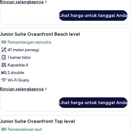
Rincian
Rincian selengkapnya
level
lebih
lanjut
Lihat harga untuk tanggal Anda
untuk
Master
Suite
Lihat
Pemandangan dari kamar
6
Oceanfront
Junior Suite Oceanfront Beach level
semua
Top
Pemandangan samudra
level
foto
47 meter persegi
untuk
Junior
1 kamar tidur
Suite
Kapasitas 4
Oceanfront
2 double
Beach
Wi-Fi Gratis
level
Rincian
Rincian selengkapnya
lebih
lanjut
Lihat harga untuk tanggal Anda
untuk
Junior
Suite
Lihat
Junior Suite Oceanfront Top level | M
7
Oceanfront
Junior Suite Oceanfront Top level
semua
Beach
Pemandangan laut
level