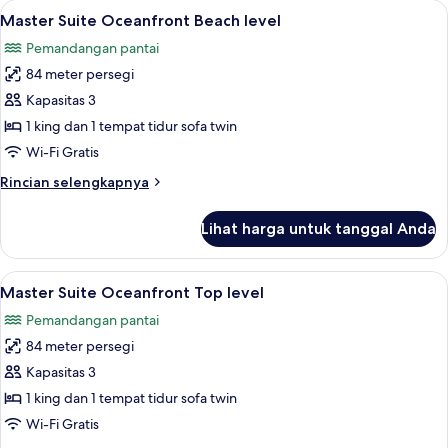
Lihat
Master Suite Oceanfront Beach level |
10
Oceanfront
Master Suite Oceanfront Beach level
semua
Top
Pemandangan pantai
level
foto
84 meter persegi
untuk
Master
Kapasitas 3
Suite
1 king dan 1 tempat tidur sofa twin
Oceanfront
Wi-Fi Gratis
Beach
Rincian
Rincian selengkapnya
level
lebih
lanjut
Lihat harga untuk tanggal Anda
untuk
Master
Suite
Lihat
Master Suite Oceanfront Top level |
9
Oceanfront
Master Suite Oceanfront Top level
semua
Beach
Pemandangan pantai
level
foto
84 meter persegi
untuk
Master
Kapasitas 3
Suite
1 king dan 1 tempat tidur sofa twin
Oceanfront
Wi-Fi Gratis
Top