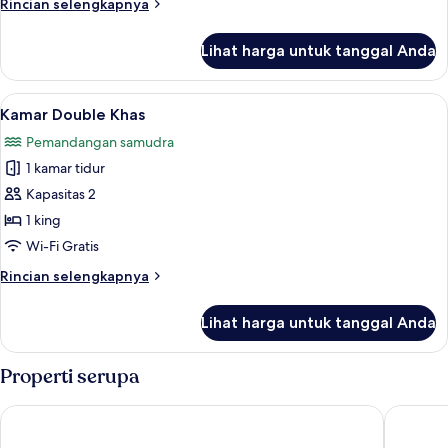
Rincian
Rincian selengkapnya
lebih
lanjut
Lihat harga untuk tanggal Anda
untuk
Kamar
Deluks
Lihat
Kamar Double Khas | Pemandangan da
8
Kamar Double Khas
semua
Pemandangan samudra
foto
1 kamar tidur
untuk
Kamar
Kapasitas 2
Double
1 king
Khas
Wi-Fi Gratis
Rincian
Rincian selengkapnya
lebih
lanjut
Lihat harga untuk tanggal Anda
untuk
Kamar
Double
Properti serupa
Khas
Delek Tulum
Nômade 