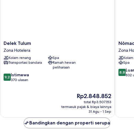
Delek
Nômad
Delek Tulum
Nômad
Tulum
Temple
Zona Hotelera
Zona Ho
Zona
Tulum
Kolam renang
Spa
Kolam
Hotelera
Zona
Transportasi bandara
Ramah hewan
Spa
Hoteler
peliharaan
8.8
Luar
8,8
9.2
Istimewa
dari
832 
9,2
dari
370 ulasan
10,
10,
Luar
Istimewa,
Biasa,
Harga
Rp2.848.852
370
832
sekarang
ulasan
ulasan
total Rp3.507.153
Rp2.848.852
termasuk pajak & biaya lainnya
31 Agu - 1 Sep
Bandingkan dengan properti serupa