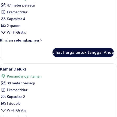
foto
47 meter persegi
untuk
Junior
1 kamar tidur
Suite
Kapasitas 4
Oceanfront
2 queen
Top
Wi-Fi Gratis
level
Rincian
Rincian selengkapnya
lebih
lanjut
Lihat harga untuk tanggal Anda
untuk
Junior
Suite
Lihat
Kamar Deluks | Pemandangan dari ka
16
Oceanfront
Kamar Deluks
semua
Top
Pemandangan taman
level
foto
38 meter persegi
untuk
Kamar
1 kamar tidur
Deluks
Kapasitas 2
1 double
Wi-Fi Gratis