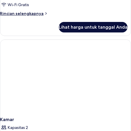
Wi-Fi Gratis
Rincian
Rincian selengkapnya
lebih
lanjut
Lihat harga untuk tanggal Anda
untuk
Kamar
Kamar
Kapasitas 2