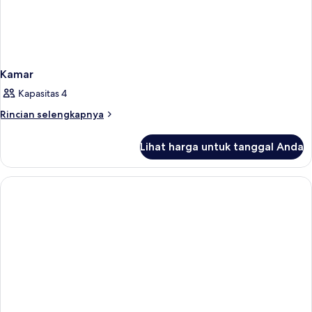
Kamar
Kapasitas 4
Rincian
Rincian selengkapnya
lebih
lanjut
Lihat harga untuk tanggal Anda
untuk
Kamar