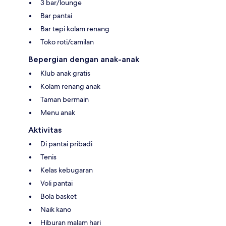
3 bar/lounge
Bar pantai
Bar tepi kolam renang
Toko roti/camilan
Bepergian dengan anak-anak
Klub anak gratis
Kolam renang anak
Taman bermain
Menu anak
Aktivitas
Di pantai pribadi
Tenis
Kelas kebugaran
Voli pantai
Bola basket
Naik kano
Hiburan malam hari