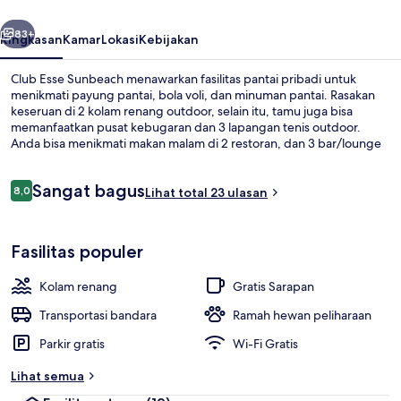
belumnya
Berikutnya
83+
Ringkasan
Kamar
Lokasi
Kebijakan
Club Esse Sunbeach menawarkan fasilitas pantai pribadi untuk
menikmati payung pantai, bola voli, dan minuman pantai. Rasakan
keseruan di 2 kolam renang outdoor, selain itu, tamu juga bisa
memanfaatkan pusat kebugaran dan 3 lapangan tenis outdoor.
Anda bisa menikmati makan malam di 2 restoran, dan 3 bar/lounge
adalah tempat yang sempurna untuk menikmati minuman
dingin.Keunggulan lain di resor lengkap ini meliputi klub malam,
Ulasan
Sangat bagus
klub anak gratis, dan bar tepi kolam renang.
8,0
Lihat total 23 ulasan
8,0 dari 10
Fasilitas kebugaran
Fasilitas populer
Kolam renang
Gratis Sarapan
Transportasi bandara
Ramah hewan peliharaan
Parkir gratis
Wi-Fi Gratis
Lihat semua