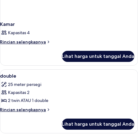
Kamar
Kapasitas 4
Rincian
Rincian selengkapnya
lebih
lanjut
Lihat harga untuk tanggal Anda
untuk
Kamar
Lihat
Minibar, brankas, tempat tidur bayi (b
1
double
semua
25 meter persegi
foto
Kapasitas 2
untuk
double
2 twin ATAU 1 double
Rincian
Rincian selengkapnya
lebih
lanjut
Lihat harga untuk tanggal Anda
untuk
double