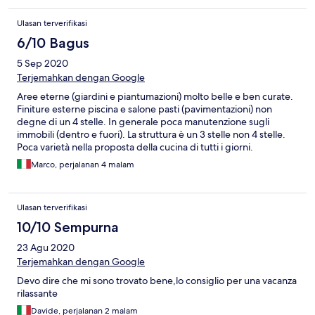
of charge except the first row). The child feed area is also highly
appreciated for families with young kids. Food overall was more
Ulasan terverifikasi
than decent. The main problem with this resort is connectivity,
unless you are with a private car its impossible to reach except
6/10 Bagus
with a taxi. And that is why almost all guest are Italians. If one
5 Sep 2020
wants to spend a whole stay at the beach or next to the pool this
is the ideal place, but if you want to visit the neighbouring
Terjemahkan dengan Google
villages it is highly recommended to rent a car, taxis from the
Aree eterne (giardini e piantumazioni) molto belle e ben curate.
hotel are exuberantly expensive. Entertainment in the evening
Finiture esterne piscina e salone pasti (pavimentazioni) non
was ok, its all in italian, so if you dont understand the language it
degne di un 4 stelle. In generale poca manutenzione sugli
will be a problem. Staff in general do their best to help guests,
immobili (dentro e fuori). La struttura è un 3 stelle non 4 stelle.
eventhough they are mostly all teenagers. Drink prices which
Poca varietà nella proposta della cucina di tutti i giorni.
are not part of the all inclusive are on the high side, ex small beer
and amaro at 4eur. Overall, it was a good experience.
Marco, perjalanan 4 malam
Ulasan terverifikasi
10/10 Sempurna
23 Agu 2020
Terjemahkan dengan Google
Devo dire che mi sono trovato bene,lo consiglio per una vacanza
rilassante
Davide, perjalanan 2 malam