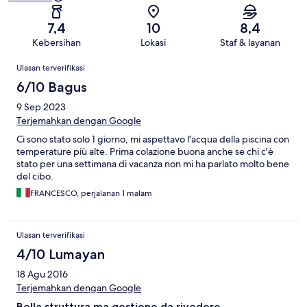
7,4
10
8,4
Kebersihan
Lokasi
Staf & layanan
Ulasan
Ulasan terverifikasi
6/10 Bagus
9 Sep 2023
Terjemahkan dengan Google
Ci sono stato solo 1 giorno, mi aspettavo l'acqua della piscina con
temperature più alte. Prima colazione buona anche se chi c'è
stato per una settimana di vacanza non mi ha parlato molto bene
del cibo.
FRANCESCO, perjalanan 1 malam
Ulasan terverifikasi
4/10 Lumayan
18 Agu 2016
Terjemahkan dengan Google
Bella struttura ma gestione da rivedere