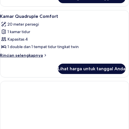
Kamar
Triple
Lihat
Minibar, brankas, tempat tidur bayi (b
4
Comfort
Kamar Quadruple Comfort
semua
20 meter persegi
foto
1 kamar tidur
untuk
Kamar
Kapasitas 4
Quadruple
1 double dan 1 tempat tidur tingkat twin
Comfort
Rincian
Rincian selengkapnya
lebih
lanjut
Lihat harga untuk tanggal Anda
untuk
Kamar
Quadruple
Comfort