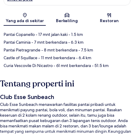
Peta
Yang ada di sekitar
Berkeliling
Restoran
Pantai Copanello
- 17 mnt jalan kaki
- 1.5 km
Pantai Caminia
- 7 mnt berkendara
- 6.3 km
Pantai Pietragrande
- 8 mnt berkendara
- 7.5 km
Castle of Squillace
- 11 mnt berkendara
- 6.4 km
Curia Vescovile Di Nicastro
- 61 mnt berkendara
- 51.5 km
Tentang properti ini
Club Esse Sunbeach
Club Esse Sunbeach menawarkan fasilitas pantai pribadi untuk
menikmati payung pantai, bola voli, dan minuman pantai. Rasakan
keseruan di 2 kolam renang outdoor, selain itu, tamu juga bisa
memanfaatkan pusat kebugaran dan 3 lapangan tenis outdoor. Anda
bisa menikmati makan malam di 2 restoran, dan 3 bar/lounge adalah
tempat yang sempurna untuk menikmati minuman dingin.Keunggulan