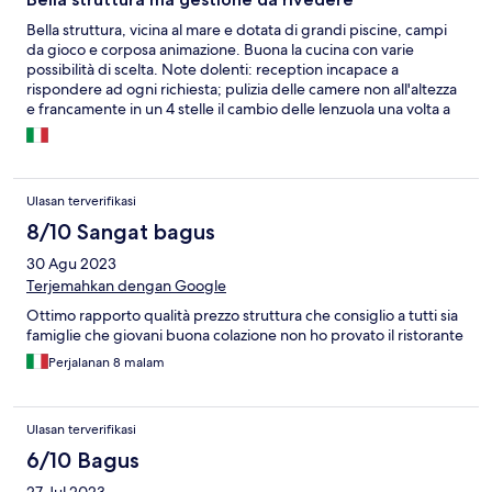
Bella struttura, vicina al mare e dotata di grandi piscine, campi
da gioco e corposa animazione. Buona la cucina con varie
possibilità di scelta. Note dolenti: reception incapace a
rispondere ad ogni richiesta; pulizia delle camere non all'altezza
e francamente in un 4 stelle il cambio delle lenzuola una volta a
settimana è inadeguato. Camere piccole e sistemazione delle
culle per infant del tutto improvvisate.
Ulasan terverifikasi
8/10 Sangat bagus
30 Agu 2023
Terjemahkan dengan Google
Ottimo rapporto qualità prezzo struttura che consiglio a tutti sia
famiglie che giovani buona colazione non ho provato il ristorante
Perjalanan 8 malam
Ulasan terverifikasi
6/10 Bagus