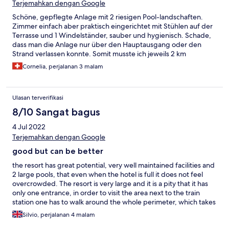
Terjemahkan dengan Google
Schöne, gepflegte Anlage mit 2 riesigen Pool-landschaften.
Zimmer einfach aber praktisch eingerichtet mit Stühlen auf der
Terrasse und 1 Windelständer, sauber und hygienisch. Schade,
dass man die Anlage nur über den Hauptausgang oder den
Strand verlassen konnte. Somit musste ich jeweils 2 km
marschieren um meine Familie draussen zu sehen.
Cornelia, perjalanan 3 malam
Ulasan terverifikasi
8/10 Sangat bagus
4 Jul 2022
Terjemahkan dengan Google
good but can be better
the resort has great potential, very well maintained facilities and
2 large pools, that even when the hotel is full it does not feel
overcrowded. The resort is very large and it is a pity that it has
only one entrance, in order to visit the area next to the train
station one has to walk around the whole perimeter, which takes
20min, if a secondary entrance is available it would take only 5
Silvio, perjalanan 4 malam
min. Access to beach and sunbed is also a plus (sunbeds are free