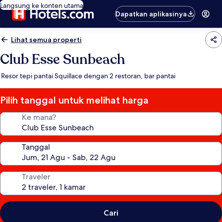
Langsung ke konten utama
Dapatkan aplikasinya
Lihat semua properti
Club Esse Sunbeach
Resor tepi pantai Squillace dengan 2 restoran, bar pantai
Pilih tanggal untuk melihat harga
Ke mana?
Tanggal
Traveler
Cari