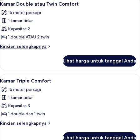
Lihat
5
Kamar Double atau Twin Comfort
semua
15 meter persegi
foto
1 kamar tidur
untuk
Kamar
Kapasitas 2
Double
1 double ATAU 2 twin
atau
Rincian
Rincian selengkapnya
Twin
lebih
Comfort
lanjut
Lihat harga untuk tanggal Anda
untuk
Kamar
Double
Lihat
Minibar, brankas, tempat tidur bayi (b
4
atau
Kamar Triple Comfort
semua
Twin
15 meter persegi
Comfort
foto
1 kamar tidur
untuk
Kamar
Kapasitas 3
Triple
1 double dan 1 twin
Comfort
Rincian
Rincian selengkapnya
lebih
lanjut
Lihat harga untuk tanggal Anda
untuk