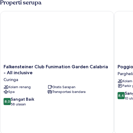
Properti serupa
Falkensteiner Club Funimation Garden Calabria - All inclusive
Poggio d
Falkensteiner
Poggio
Falkensteiner Club Funimation Garden Calabria
Poggio
Club
di
- All inclusive
Pargheli
Funimation
Tropea
Curinga
Kolam
Garden
Pargheli
Parkir 
Calabria
Kolam renang
Gratis Sarapan
Spa
Transportasi bandara
-
8.4
San
8,4
All
dari
10 ul
8.0
Sangat Baik
8,0
inclusive
10,
dari
58 ulasan
Curinga
Sangat
10,
Baik,
Sangat
10
Baik,
ulasan
58
ulasan