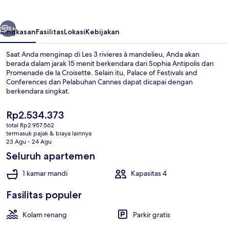
à
mandelieu
belumnya
Berikutnya
5+
Ringkasan
Fasilitas
Lokasi
Kebijakan
Saat Anda menginap di Les 3 rivieres à mandelieu, Anda akan
berada dalam jarak 15 menit berkendara dari Sophia Antipolis dan
Promenade de la Croisette. Selain itu, Palace of Festivals and
Conferences dan Pelabuhan Cannes dapat dicapai dengan
berkendara singkat.
Harga
Rp2.534.373
saat
total Rp2.957.562
ini
termasuk pajak & biaya lainnya
3 kolam renang outdoor
Rp2.534.373
23 Agu - 24 Agu
Seluruh apartemen
1 kamar mandi
Kapasitas 4
Fasilitas populer
Kolam renang
Parkir gratis