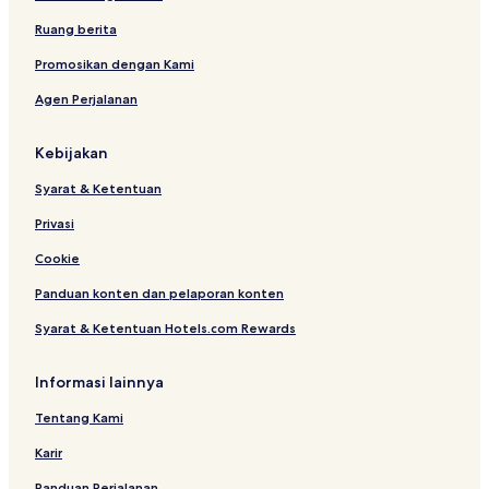
l
e
l
H
l
l
u
G
i
Ruang berita
a
e
g
u
Promosikan dengan Kami
e
Agen Perjalanan
Kebijakan
Syarat & Ketentuan
Privasi
Cookie
Panduan konten dan pelaporan konten
Syarat & Ketentuan Hotels.com Rewards
Informasi lainnya
Tentang Kami
Karir
Panduan Perjalanan