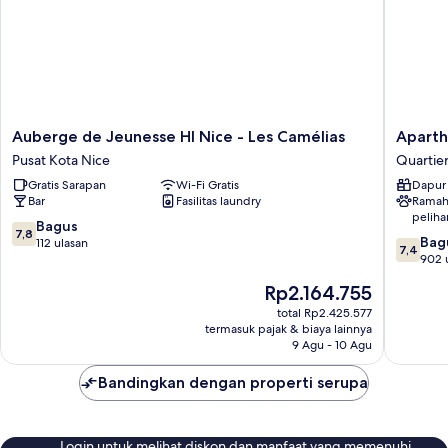
Auberge
Apartho
Auberge de Jeunesse HI Nice - Les Camélias
Aparth
de
Adagio
Pusat Kota Nice
Quartier
Jeunesse
Access
Gratis Sarapan
Wi-Fi Gratis
Dapur 
HI
Nice
Bar
Fasilitas laundry
Ramah
Nice
Garibald
peliha
-
Quartier
7.8
Bagus
7,8
7.4
Les
du
Bag
dari
112 ulasan
7,4
dari
Camélias
Port
902 
10,
10,
Pusat
Bagus,
Harga
Rp2.164.755
Bagus,
Kota
112
sekarang
902
Nice
total Rp2.425.577
ulasan
Rp2.164.755
termasuk pajak & biaya lainnya
ulasan
9 Agu - 10 Agu
Bandingkan dengan properti serupa
Login untuk melihat diskon dan manfaat yang memenuhi