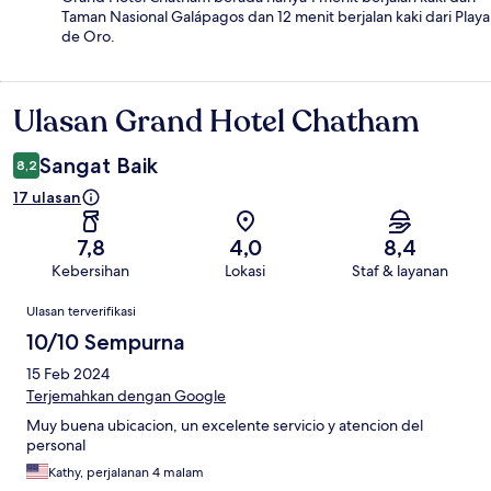
Taman Nasional Galápagos dan 12 menit berjalan kaki dari Playa
de Oro.
Ulasan Grand Hotel Chatham
Ulasan
Sangat Baik
8,2
17 ulasan
7,8
4,0
8,4
Kebersihan
Lokasi
Staf & layanan
Ulasan
Ulasan terverifikasi
10/10 Sempurna
15 Feb 2024
Terjemahkan dengan Google
Muy buena ubicacion, un excelente servicio y atencion del
personal
Kathy, perjalanan 4 malam