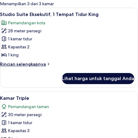
untuk
Menampilkan 3 dari 3 kamar
kamar
Lihat
Studio Suite Eksekutif, 1 Tempat Tidu
5
Studio Suite Eksekutif, 1 Tempat Tidur King
semua
Pemandangan kota
foto
28 meter persegi
untuk
Studio
1 kamar tidur
Suite
Kapasitas 2
Eksekutif,
1 king
1
Rincian
Rincian selengkapnya
Tempat
lebih
Tidur
lanjut
Lihat harga untuk tanggal Anda
untuk
King
Studio
Suite
Lihat
Kamar Triple | Seprai premium, selimu
16
Eksekutif,
Kamar Triple
semua
1
Pemandangan taman
Tempat
foto
Tidur
30 meter persegi
untuk
King
Kamar
1 kamar tidur
Triple
Kapasitas 3