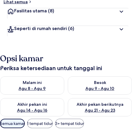
Lihat semua
Fasilitas utama
(8)
Seperti di rumah sendiri
(6)
Opsi kamar
Periksa ketersediaan untuk tanggal ini
Periksa ketersediaan untuk malam ini Agu 8 - Agu 9
Periksa ketersediaan untuk be
Malam ini
Besok
Agu 8 - Agu 9
Agu 9 - Agu 10
Periksa ketersediaan untuk akhir pekan ini Agu 14 - Agu 16
Periksa ketersediaan untuk ak
Akhir pekan ini
Akhir pekan berikutnya
Agu 14 - Agu 16
Agu 21 - Agu 23
Filter
Semua kamar
1 tempat tidur
3+ tempat tidur
tersedia