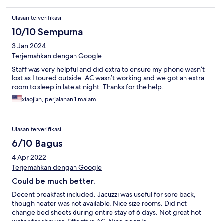
and a portable charger in the room, I sent a message to the
hotel when I realized expecting to be disappointed. THEY GOT
Ulasan terverifikasi
THEM BACK TO ME ALL THE WAY IN THE UNITED STATES AT
NO CHARGE. YOU CAN’T EVEN MAIL THINGS DIRECTLY FROM
10/10 Sempurna
THERE TO HERE. These are honest, hardworking, dedicated
3 Jan 2024
people running this hotel and it shows.
Terjemahkan dengan Google
Staff was very helpful and did extra to ensure my phone wasn’t
lost as I toured outside. AC wasn’t working and we got an extra
room to sleep in late at night. Thanks for the help.
xiaojian, perjalanan 1 malam
Ulasan terverifikasi
6/10 Bagus
4 Apr 2022
Terjemahkan dengan Google
Could be much better.
Decent breakfast included. Jacuzzi was useful for sore back,
though heater was not available. Nice size rooms. Did not
change bed sheets during entire stay of 6 days. Not great hot