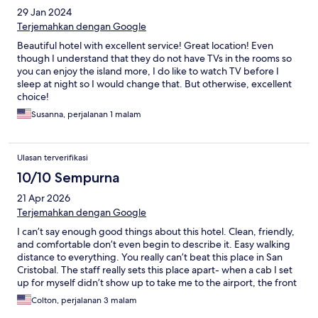
29 Jan 2024
Terjemahkan dengan Google
Beautiful hotel with excellent service! Great location! Even
though I understand that they do not have TVs in the rooms so
you can enjoy the island more, I do like to watch TV before I
sleep at night so I would change that. But otherwise, excellent
choice!
Susanna, perjalanan 1 malam
Ulasan terverifikasi
10/10 Sempurna
21 Apr 2026
Terjemahkan dengan Google
I can’t say enough good things about this hotel. Clean, friendly,
and comfortable don’t even begin to describe it. Easy walking
distance to everything. You really can’t beat this place in San
Cristobal. The staff really sets this place apart- when a cab I set
up for myself didn’t show up to take me to the airport, the front
desk staff dropped everything they were doing and ran out into
Colton, perjalanan 3 malam
the street to flag a cab down for me. I also forgot my AirPods