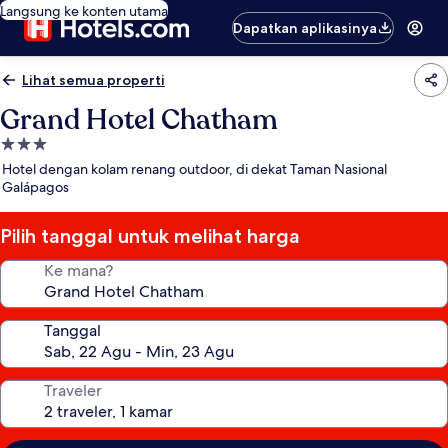
Langsung ke konten utama
Dapatkan aplikasinya
Lihat semua properti
Grand Hotel Chatham
Properti
bintang
Hotel dengan kolam renang outdoor, di dekat Taman Nasional
3.0
Galápagos
Pilih tanggal untuk melihat harga
Ke mana?
Tanggal
Traveler