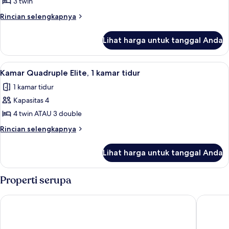
3 twin
Rincian
Rincian selengkapnya
lebih
lanjut
Lihat harga untuk tanggal Anda
untuk
Kamar
Triple
Lihat
Seprai premium, selimut bulu angsa, 
6
Kamar Quadruple Elite, 1 kamar tidur
semua
1 kamar tidur
foto
Kapasitas 4
untuk
Kamar
4 twin ATAU 3 double
Quadruple
Rincian
Rincian selengkapnya
Elite,
lebih
lanjut
1
Lihat harga untuk tanggal Anda
untuk
kamar
Kamar
tidur
Quadruple
Properti serupa
Elite,
1
Hotel Katarma Galapagos
Hostal T
kamar
tidur