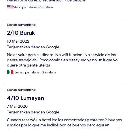
water for shower. Effective AC. Nice people.
Mark, perjalanan 6 malam
Ulasan terverifikasi
2/10 Buruk
10 Mar 2022
Terjemahkan dengan Google
No es valur para su dinero. No wifi funcion. No servicio de los
gente trabajo ahi. Poco comida en desayuno ya no un lugar yo
quere otra gente uteliza
Steinar, perjalanan 2 malam
Ulasan terverifikasi
4/10 Lumayan
7 Mar 2020
Terjemahkan dengan Google
Cuando reservó un hotel leo los comentarios y este tenía buenos
y malos por lo que me incliné por los buenos pero aquí en