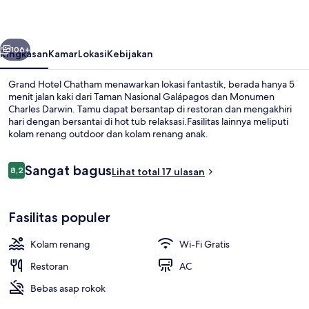
belumnya
Berikutnya
106+
Ringkasan
Kamar
Lokasi
Kebijakan
Grand Hotel Chatham menawarkan lokasi fantastik, berada hanya 5
menit jalan kaki dari Taman Nasional Galápagos dan Monumen
Charles Darwin. Tamu dapat bersantap di restoran dan mengakhiri
hari dengan bersantai di hot tub relaksasi.Fasilitas lainnya meliputi
kolam renang outdoor dan kolam renang anak.
Ulasan
Sangat bagus
8,2
Lihat total 17 ulasan
8,2 dari 10
Kolam renang outdoor
Fasilitas populer
Kolam renang
Wi-Fi Gratis
Restoran
AC
Bebas asap rokok