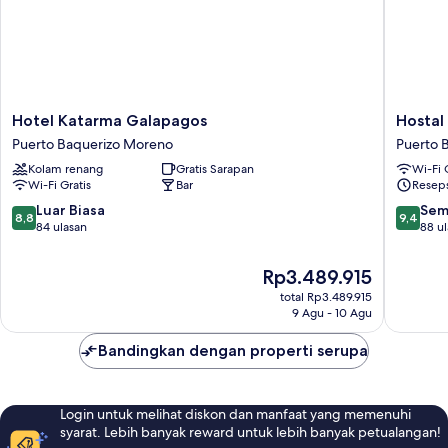
Hotel
Hostal
Hotel Katarma Galapagos
Hostal
Katarma
Terito
Puerto Baquerizo Moreno
Puerto 
Galapagos
Puerto
Kolam renang
Gratis Sarapan
Wi-Fi 
Puerto
Baqueri
Wi-Fi Gratis
Bar
Reseps
Baquerizo
Moreno
Moreno
8.8
9.4
Luar Biasa
Sem
8,8
9,4
dari
dari
84 ulasan
88 u
10,
10,
Luar
Sempur
Harga
Rp3.489.915
Biasa,
88
sekarang
total Rp3.489.915
84
ulasan
Rp3.489.915
9 Agu - 10 Agu
ulasan
Bandingkan dengan properti serupa
Login untuk melihat diskon dan manfaat yang memenuhi
syarat. Lebih banyak reward untuk lebih banyak petualangan!