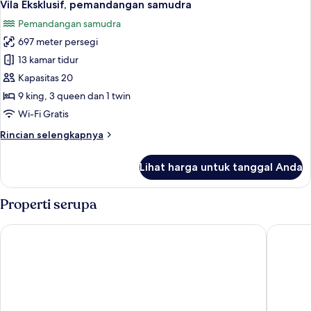
50
Khas,
Vila Eksklusif, pemandangan samudra
semua
pemandangan
Pemandangan samudra
samudra
foto
697 meter persegi
untuk
Vila
13 kamar tidur
Eksklusif,
Kapasitas 20
pemandangan
9 king, 3 queen dan 1 twin
samudra
Wi-Fi Gratis
Rincian
Rincian selengkapnya
lebih
lanjut
Lihat harga untuk tanggal Anda
untuk
Vila
Eksklusif,
Properti serupa
pemandangan
samudra
The Westin St. John Resort Villas
Coconut 