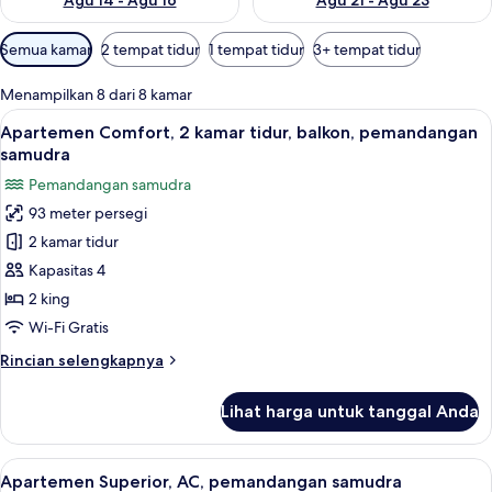
Agu 14 - Agu 16
Agu 21 - Agu 23
Filter
Semua kamar
2 tempat tidur
1 tempat tidur
3+ tempat tidur
tersedia
untuk
Menampilkan 8 dari 8 kamar
kamar
Lihat
Balkon
17
Apartemen Comfort, 2 kamar tidur, balkon, pemandangan
semua
samudra
foto
Pemandangan samudra
untuk
93 meter persegi
Apartemen
2 kamar tidur
Comfort,
2
Kapasitas 4
kamar
2 king
tidur,
Wi-Fi Gratis
balkon,
Rincian
Rincian selengkapnya
pemandangan
lebih
samudra
lanjut
Lihat harga untuk tanggal Anda
untuk
Apartemen
Comfort,
Lihat
Smart TV 65-inci dengan saluran TV dig
12
2
Apartemen Superior, AC, pemandangan samudra