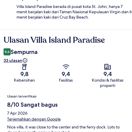
Villa Island Paradise berada di pusat kota St. John, hanya 7
menit berjalan kaki dari Taman Nasional Kepulauan Virgin dan 6
menit berjalan kaki dari Cruz Bay Beach.
Ulasan Villa Island Paradise
Ulasan
Sempurna
9,6
33 ulasan
9,8
9,4
9,4
Kebersihan
Fasilitas
Kondisi & fasilitas
properti
Ulasan
Ulasan terverifikasi
8/10 Sangat bagus
7 Apr 2026
Terjemahkan dengan Google
Nice villa, it was close to the center and the ferry dock. Lots to