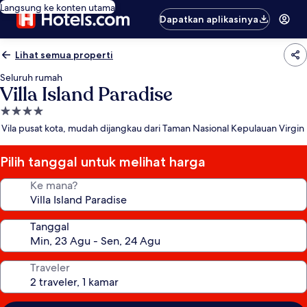
Langsung ke konten utama
Dapatkan aplikasinya
Lihat semua properti
Seluruh rumah
Villa Island Paradise
Properti
bintang
Vila pusat kota, mudah dijangkau dari Taman Nasional Kepulauan Virgin
4.0
Pilih tanggal untuk melihat harga
Ke mana?
Tanggal
Traveler