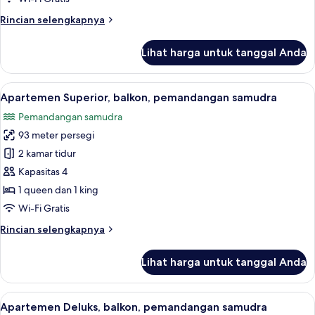
samudra
Rincian
Rincian selengkapnya
lebih
lanjut
Lihat harga untuk tanggal Anda
untuk
Apartemen
Desain,
Lihat
Apartemen Superior, balkon, pemanda
18
balkon,
Apartemen Superior, balkon, pemandangan samudra
semua
pemandangan
Pemandangan samudra
samudra
foto
93 meter persegi
untuk
Apartemen
2 kamar tidur
Superior,
Kapasitas 4
balkon,
1 queen dan 1 king
pemandangan
Wi-Fi Gratis
samudra
Rincian
Rincian selengkapnya
lebih
lanjut
Lihat harga untuk tanggal Anda
untuk
Apartemen
Superior,
Lihat
Pemandangan pantai/laut
17
balkon,
Apartemen Deluks, balkon, pemandangan samudra