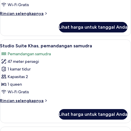
tidur,
Wi-Fi Gratis
AC,
Rincian
Rincian selengkapnya
pemandangan
lebih
samudra
lanjut
Lihat harga untuk tanggal Anda
untuk
Cottage
Superior,
Lihat
Smart TV 65-inci dengan saluran TV dig
11
2
Studio Suite Khas, pemandangan samudra
semua
kamar
Pemandangan samudra
tidur,
foto
AC,
47 meter persegi
untuk
pemandangan
Studio
1 kamar tidur
samudra
Suite
Kapasitas 2
Khas,
1 queen
pemandangan
Wi-Fi Gratis
samudra
Rincian
Rincian selengkapnya
lebih
lanjut
Lihat harga untuk tanggal Anda
untuk
Studio
Suite
Lihat
Pemandangan pantai/laut