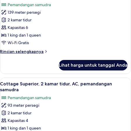
semua
pemandangan
Pemandangan samudra
samudra
foto
139 meter persegi
untuk
Apartemen
2 kamar tidur
Deluks,
Kapasitas 6
balkon,
1 king dan 1 queen
pemandangan
Wi-Fi Gratis
samudra
Rincian
Rincian selengkapnya
lebih
lanjut
Lihat harga untuk tanggal Anda
untuk
Apartemen
Deluks,
Lihat
Smart TV 65-inci dengan saluran TV dig
14
balkon,
Cottage Superior, 2 kamar tidur, AC, pemandangan
semua
pemandangan
samudra
samudra
foto
Pemandangan samudra
untuk
93 meter persegi
Cottage
2 kamar tidur
Superior,
2
Kapasitas 4
kamar
1 king dan 1 queen