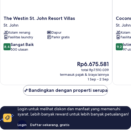
The
Coconut
The Westin St. John Resort Villas
Coconu
Westin
Coast
St. John
St. John
St.
Villas
Kolam renang
Dapur
Kolam
John
St.
Fasilitas laundry
Parkir gratis
Fasilit
Resort
John
Villas
8.4
9.2
Sangat Baik
Ist
8,4
9,2
St.
dari
dari
500 ulasan
97 ul
John
10,
10,
Sangat
Istimew
Harga
Rp6.675.581
Baik,
97
sekarang
total Rp7.510.039
500
ulasan
Rp6.675.581
termasuk pajak & biaya lainnya
ulasan
1 Sep - 2 Sep
Bandingkan dengan properti serupa
Login untuk melihat diskon dan manfaat yang memenuhi
syarat. Lebih banyak reward untuk lebih banyak petualangan!
Login
Daftar sekarang, gratis