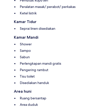
Pembuat kopi/teh
Peralatan masak/ perabot/ perkakas
Ketel listrik
Kamar Tidur
Seprai linen disediakan
Kamar Mandi
Shower
Sampo
Sabun
Perlengkapan mandi gratis
Pengering rambut
Tisu toilet
Disediakan handuk
Area huni
Ruang bersantap
Area duduk