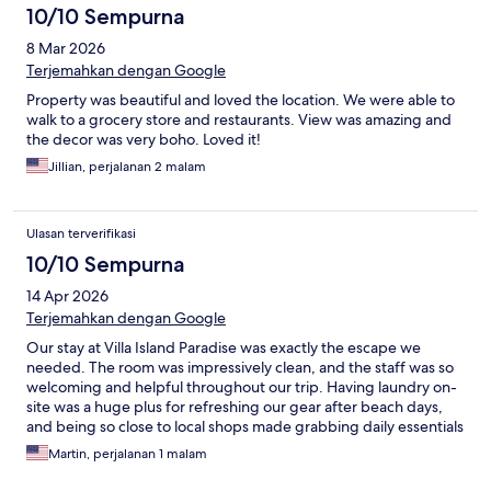
10/10 Sempurna
8 Mar 2026
Terjemahkan dengan Google
Property was beautiful and loved the location. We were able to
walk to a grocery store and restaurants. View was amazing and
the decor was very boho. Loved it!
Jillian, perjalanan 2 malam
Ulasan terverifikasi
10/10 Sempurna
14 Apr 2026
Terjemahkan dengan Google
Our stay at Villa Island Paradise was exactly the escape we
needed. The room was impressively clean, and the staff was so
welcoming and helpful throughout our trip. Having laundry on-
site was a huge plus for refreshing our gear after beach days,
and being so close to local shops made grabbing daily essentials
a breeze. It’s a rare find that feels both high-end and totally
Martin, perjalanan 1 malam
relaxed—we’re already planning our return!