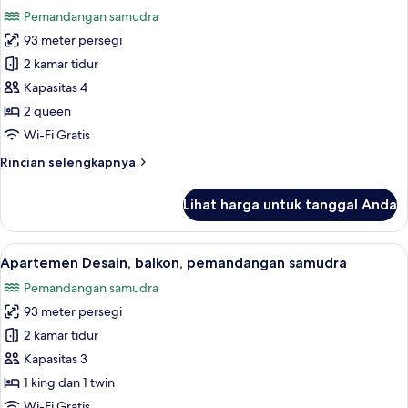
semua
kamar
Pemandangan samudra
tidur,
foto
balkon,
93 meter persegi
untuk
pemandangan
Apartemen
2 kamar tidur
samudra
Superior,
Kapasitas 4
AC,
2 queen
pemandangan
Wi-Fi Gratis
samudra
Rincian
Rincian selengkapnya
lebih
lanjut
Lihat harga untuk tanggal Anda
untuk
Apartemen
Superior,
Lihat
Smart TV 65-inci dengan saluran TV dig
14
AC,
Apartemen Desain, balkon, pemandangan samudra
semua
pemandangan
Pemandangan samudra
samudra
foto
93 meter persegi
untuk
Apartemen
2 kamar tidur
Desain,
Kapasitas 3
balkon,
1 king dan 1 twin
pemandangan
Wi-Fi Gratis