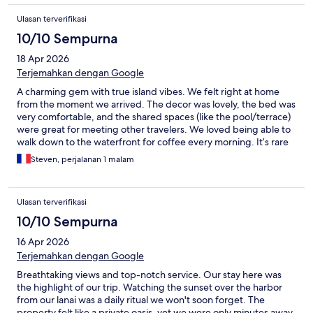
Ulasan terverifikasi
10/10 Sempurna
18 Apr 2026
Terjemahkan dengan Google
A charming gem with true island vibes. We felt right at home
from the moment we arrived. The decor was lovely, the bed was
very comfortable, and the shared spaces (like the pool/terrace)
were great for meeting other travelers. We loved being able to
walk down to the waterfront for coffee every morning. It’s rare
to find a place that feels this authentic and welcoming. Mahalo
Steven, perjalanan 1 malam
for an amazing stay
Ulasan terverifikasi
10/10 Sempurna
16 Apr 2026
Terjemahkan dengan Google
Breathtaking views and top-notch service. Our stay here was
the highlight of our trip. Watching the sunset over the harbor
from our lanai was a daily ritual we won't soon forget. The
property felt like a private oasis, yet we were only minutes away