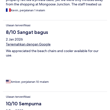
from the shopping at Mongoose Junction. The staff treated us
with such warmth and provided everything we needed for our
Kevin, perjalanan 1 malam
beach days. If you're looking for luxury in Cruz Bay, this is it!
Ulasan terverifikasi
8/10 Sangat bagus
2 Jan 2026
Terjemahkan dengan Google
We appreciated the beach chairs and cooler available for our
use.
Amber, perjalanan 10 malam
Ulasan terverifikasi
10/10 Sempurna