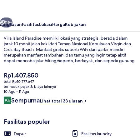
belumnya
Berikutnya
119+
Ringkasan
Fasilitas
Lokasi
Harga
Kebijakan
Villa Island Paradise memiliki lokasi yang strategis, berada dalam
jarak 10 menit jalan kaki dari Taman Nasional Kepulauan Virgin dan
Cruz Bay Beach. Manfaat gratis seperti WiFi dan parkir mandiri
merupakan manfaat tambahan, dan tamu yang ingin tetap aktif
dapat mencoba jalur hiking/sepeda, berkayak, dan sepeda gunung
di sekitar properti. Fasilitas teras serta taman adalah keunggulan
lainnya, dan vila menawarkan fasilitas seperti dapur dan mesin
Harga
Rp1.407.850
cuci/pengering.
saat
total Rp10.777.647
ini
termasuk pajak & biaya lainnya
Pemandangan dari udara
Rp1.407.850
10 Agu - 11 Agu
Ulasan
Sempurna
9,6
Lihat total 33 ulasan
9,6 dari 10
Fasilitas populer
Dapur
Fasilitas laundry