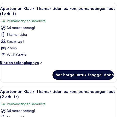
adults+1
Klasik,
Lihat
Brankas, Wi-Fi gratis, dan seprai linen
child)
9
1
Apartemen Klasik, 1 kamar tidur, balkon, pemandangan laut
semua
kamar
(1 adult)
tidur,
foto
Pemandangan samudra
AC,
untuk
pemandangan
34 meter persegi
Apartemen
laut
1 kamar tidur
Klasik,
(Balcony,3
adults+1
1
Kapasitas 1
child)
kamar
2 twin
tidur,
Wi-Fi Gratis
balkon,
Rincian
Rincian selengkapnya
pemandangan
lebih
laut
lanjut
Lihat harga untuk tanggal Anda
untuk
(1
Apartemen
adult)
Klasik,
Lihat
Brankas, Wi-Fi gratis, dan seprai linen
9
1
Apartemen Klasik, 1 kamar tidur, balkon, pemandangan laut
semua
kamar
(2 adults)
tidur,
foto
Pemandangan samudra
balkon,
untuk
pemandangan
34 meter persegi
Apartemen
laut