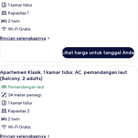
adults)
1 kamar tidur
Klasik,
1
Kapasitas 1
kamar
2 twin
tidur,
Wi-Fi Gratis
AC,
Rincian
Rincian selengkapnya
pemandangan
lebih
laut
lanjut
Lihat harga untuk tanggal Anda
untuk
(Balcony,
Apartemen
1
Klasik,
Lihat
Brankas, Wi-Fi gratis, dan seprai linen
adult)
14
1
Apartemen Klasik, 1 kamar tidur, AC, pemandangan laut
semua
kamar
(Balcony, 2 adults)
tidur,
foto
Pemandangan laut
AC,
untuk
pemandangan
34 meter persegi
Apartemen
laut
1 kamar tidur
Klasik,
(Balcony,
1
1
Kapasitas 2
adult)
kamar
2 twin
tidur,
Wi-Fi Gratis
AC,
Rincian
Rincian selengkapnya