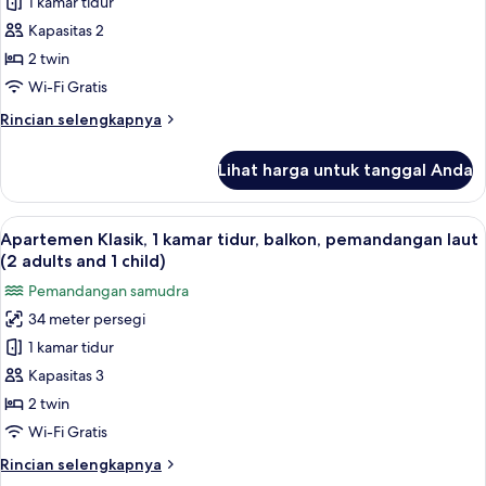
1 kamar tidur
Klasik,
(1
adult)
1
Kapasitas 2
kamar
2 twin
tidur,
Wi-Fi Gratis
balkon,
Rincian
Rincian selengkapnya
pemandangan
lebih
laut
lanjut
Lihat harga untuk tanggal Anda
untuk
(2
Apartemen
adults)
Klasik,
Lihat
Brankas, Wi-Fi gratis, dan seprai linen
9
1
Apartemen Klasik, 1 kamar tidur, balkon, pemandangan laut
semua
kamar
(2 adults and 1 child)
tidur,
foto
Pemandangan samudra
balkon,
untuk
pemandangan
34 meter persegi
Apartemen
laut
1 kamar tidur
Klasik,
(2
adults)
1
Kapasitas 3
kamar
2 twin
tidur,
Wi-Fi Gratis
balkon,
Rincian
Rincian selengkapnya
pemandangan
lebih