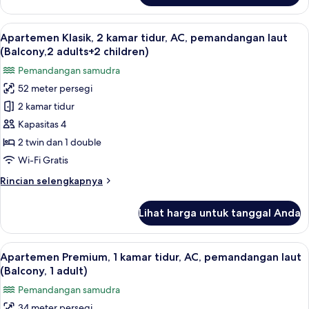
(Balcony,2
Apartemen
adults+1
Klasik,
Lihat
Brankas, Wi-Fi gratis, dan seprai linen
child)
7
2
Apartemen Klasik, 2 kamar tidur, AC, pemandangan laut
semua
kamar
(Balcony,2 adults+2 children)
tidur,
foto
Pemandangan samudra
AC,
untuk
pemandangan
52 meter persegi
Apartemen
laut
2 kamar tidur
Klasik,
(Balcony,2
adults+1
2
Kapasitas 4
child)
kamar
2 twin dan 1 double
tidur,
Wi-Fi Gratis
AC,
Rincian
Rincian selengkapnya
pemandangan
lebih
laut
lanjut
Lihat harga untuk tanggal Anda
untuk
(Balcony,2
Apartemen
adults+2
Klasik,
Lihat
Brankas, Wi-Fi gratis, dan seprai linen
children)
12
2
Apartemen Premium, 1 kamar tidur, AC, pemandangan laut
semua
kamar
(Balcony, 1 adult)
tidur,
foto
Pemandangan samudra
AC,
untuk
pemandangan
34 meter persegi