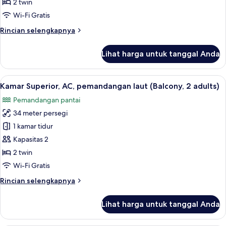
AC,
2 twin
pemandangan
Wi-Fi Gratis
laut
Rincian
Rincian selengkapnya
(Balcony,1
lebih
adult)
lanjut
Lihat harga untuk tanggal Anda
untuk
Kamar
Double
Lihat
Brankas, Wi-Fi gratis, dan seprai linen
17
Superior,
Kamar Superior, AC, pemandangan laut (Balcony, 2 adults)
semua
AC,
Pemandangan pantai
pemandangan
foto
laut
34 meter persegi
untuk
(Balcony,1
Kamar
1 kamar tidur
adult)
Superior,
Kapasitas 2
AC,
2 twin
pemandangan
Wi-Fi Gratis
laut
Rincian
Rincian selengkapnya
(Balcony,
lebih
2
lanjut
Lihat harga untuk tanggal Anda
adults)
untuk
Kamar
Superior,