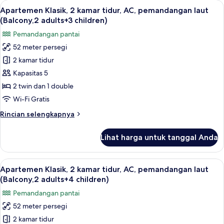
Lihat
Brankas, Wi-Fi gratis, dan seprai linen
22
AC,
Apartemen Klasik, 2 kamar tidur, AC, pemandangan laut
semua
pemandangan
(Balcony,2 adults+3 children)
laut
foto
Pemandangan pantai
(Balcony,
untuk
2
52 meter persegi
Apartemen
adults)
2 kamar tidur
Klasik,
2
Kapasitas 5
kamar
2 twin dan 1 double
tidur,
Wi-Fi Gratis
AC,
Rincian
Rincian selengkapnya
pemandangan
lebih
laut
lanjut
Lihat harga untuk tanggal Anda
untuk
(Balcony,2
Apartemen
adults+3
Klasik,
Lihat
Brankas, Wi-Fi gratis, dan seprai linen
children)
22
2
Apartemen Klasik, 2 kamar tidur, AC, pemandangan laut
semua
kamar
(Balcony,2 adults+4 children)
tidur,
foto
Pemandangan pantai
AC,
untuk
pemandangan
52 meter persegi
Apartemen
laut
2 kamar tidur
Klasik,
(Balcony,2