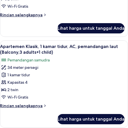
tidur,
Wi-Fi Gratis
AC,
Rincian
Rincian selengkapnya
pemandangan
lebih
laut
lanjut
Lihat harga untuk tanggal Anda
untuk
(Balcony,
Apartemen
3
Klasik,
Lihat
Brankas, Wi-Fi gratis, dan seprai linen
adults)
14
1
Apartemen Klasik, 1 kamar tidur, AC, pemandangan laut
semua
kamar
(Balcony,3 adults+1 child)
tidur,
foto
Pemandangan samudra
AC,
untuk
pemandangan
34 meter persegi
Apartemen
laut
1 kamar tidur
Klasik,
(Balcony,
3
1
Kapasitas 4
adults)
kamar
2 twin
tidur,
Wi-Fi Gratis
AC,
Rincian
Rincian selengkapnya
pemandangan
lebih
laut
lanjut
Lihat harga untuk tanggal Anda
untuk
(Balcony,3
Apartemen