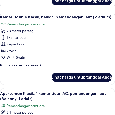
Lihat harga untuk tanggal Anda
adult)
untuk
Kamar
Double
Lihat
Brankas, Wi-Fi gratis, dan seprai linen
13
Klasik,
Kamar Double Klasik, balkon, pemandangan laut (2 adults)
semua
balkon,
Pemandangan samudra
pemandangan
foto
laut
28 meter persegi
untuk
(1
Kamar
1 kamar tidur
adult)
Double
Kapasitas 2
Klasik,
2 twin
balkon,
Wi-Fi Gratis
pemandangan
Rincian
Rincian selengkapnya
laut
lebih
(2
lanjut
Lihat harga untuk tanggal Anda
adults)
untuk
Kamar
Double
Lihat
Brankas, Wi-Fi gratis, dan seprai linen
14
Klasik,
Apartemen Klasik, 1 kamar tidur, AC, pemandangan laut
semua
balkon,
(Balcony, 1 adult)
pemandangan
foto
Pemandangan samudra
laut
untuk
(2
34 meter persegi
Apartemen