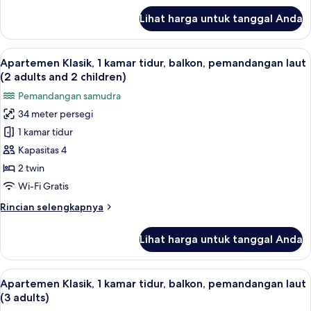
laut
lanjut
Lihat harga untuk tanggal Anda
untuk
(2
Apartemen
adults
Klasik,
Lihat
Brankas, Wi-Fi gratis, dan seprai linen
and
9
1
Apartemen Klasik, 1 kamar tidur, balkon, pemandangan laut
semua
1
kamar
(2 adults and 2 children)
tidur,
foto
child)
Pemandangan samudra
balkon,
untuk
pemandangan
34 meter persegi
Apartemen
laut
1 kamar tidur
Klasik,
(2
adults
1
Kapasitas 4
and
kamar
2 twin
1
tidur,
child)
Wi-Fi Gratis
balkon,
Rincian
Rincian selengkapnya
pemandangan
lebih
laut
lanjut
Lihat harga untuk tanggal Anda
untuk
(2
Apartemen
adults
Klasik,
Lihat
Brankas, Wi-Fi gratis, dan seprai linen
and
9
1
Apartemen Klasik, 1 kamar tidur, balkon, pemandangan laut
semua
2
kamar
(3 adults)
tidur,
foto
children)