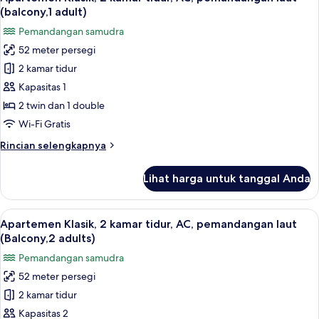
semua
kamar
(balcony,1 adult)
tidur,
foto
Pemandangan samudra
pemandangan
untuk
samudra
52 meter persegi
Apartemen
(small
2 kamar tidur
Klasik,
balcony)
2
Kapasitas 1
kamar
2 twin dan 1 double
tidur,
Wi-Fi Gratis
AC,
Rincian
Rincian selengkapnya
pemandangan
lebih
laut
lanjut
Lihat harga untuk tanggal Anda
untuk
(balcony,1
Apartemen
adult)
Klasik,
Lihat
Brankas, Wi-Fi gratis, dan seprai linen
7
2
Apartemen Klasik, 2 kamar tidur, AC, pemandangan laut
semua
kamar
(Balcony,2 adults)
tidur,
foto
Pemandangan samudra
AC,
untuk
pemandangan
52 meter persegi
Apartemen
laut
2 kamar tidur
Klasik,
(balcony,1
adult)
2
Kapasitas 2