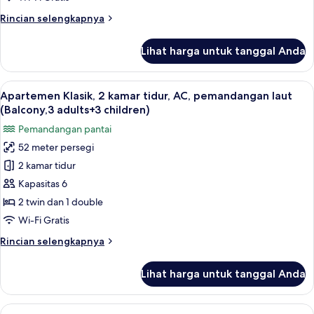
AC,
Rincian
Rincian selengkapnya
pemandangan
lebih
laut
lanjut
Lihat harga untuk tanggal Anda
untuk
(Balcony,3
Apartemen
adults+2
Klasik,
Lihat
Brankas, Wi-Fi gratis, dan seprai linen
children)
22
2
Apartemen Klasik, 2 kamar tidur, AC, pemandangan laut
semua
kamar
(Balcony,3 adults+3 children)
tidur,
foto
Pemandangan pantai
AC,
untuk
pemandangan
52 meter persegi
Apartemen
laut
2 kamar tidur
Klasik,
(Balcony,3
adults+2
2
Kapasitas 6
children)
kamar
2 twin dan 1 double
tidur,
Wi-Fi Gratis
AC,
Rincian
Rincian selengkapnya
pemandangan
lebih
laut
lanjut
Lihat harga untuk tanggal Anda
untuk
(Balcony,3
Apartemen
adults+3
Klasik,
Lihat
Brankas, Wi-Fi gratis, dan seprai linen
children)