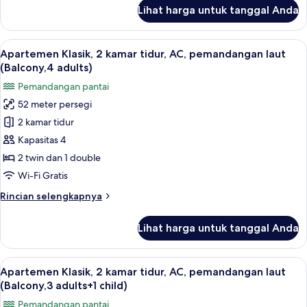
laut
lanjut
Lihat harga untuk tanggal Anda
untuk
(Balcony,3
Apartemen
adults)
Klasik,
Lihat
Brankas, Wi-Fi gratis, dan seprai linen
22
2
Apartemen Klasik, 2 kamar tidur, AC, pemandangan laut
semua
kamar
(Balcony,4 adults)
tidur,
foto
Pemandangan pantai
AC,
untuk
pemandangan
52 meter persegi
Apartemen
laut
2 kamar tidur
Klasik,
(Balcony,3
adults)
2
Kapasitas 4
kamar
2 twin dan 1 double
tidur,
Wi-Fi Gratis
AC,
Rincian
Rincian selengkapnya
pemandangan
lebih
laut
lanjut
Lihat harga untuk tanggal Anda
untuk
(Balcony,4
Apartemen
adults)
Klasik,
Lihat
Brankas, Wi-Fi gratis, dan seprai linen
22
2
Apartemen Klasik, 2 kamar tidur, AC, pemandangan laut
semua
kamar
(Balcony,3 adults+1 child)
tidur,
foto
Pemandangan pantai
AC,