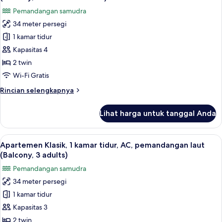
tidur,
foto
1
Pemandangan samudra
AC,
untuk
child)
pemandangan
34 meter persegi
Apartemen
laut
1 kamar tidur
Klasik,
(Balcony,
2
1
Kapasitas 4
adults
kamar
2 twin
and
tidur,
1
Wi-Fi Gratis
AC,
child)
Rincian
Rincian selengkapnya
pemandangan
lebih
laut
lanjut
Lihat harga untuk tanggal Anda
untuk
(Balcony,2
Apartemen
adults+2
Klasik,
Lihat
Brankas, Wi-Fi gratis, dan seprai linen
children)
14
1
Apartemen Klasik, 1 kamar tidur, AC, pemandangan laut
semua
kamar
(Balcony, 3 adults)
tidur,
foto
Pemandangan samudra
AC,
untuk
pemandangan
34 meter persegi
Apartemen
laut
1 kamar tidur
Klasik,
(Balcony,2
adults+2
1
Kapasitas 3
children)
kamar
2 twin