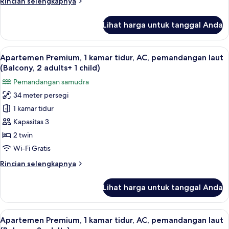
Rincian
Rincian selengkapnya
pemandangan
lebih
laut
lanjut
Lihat harga untuk tanggal Anda
untuk
(Balcony,
Apartemen
2
Premium,
Lihat
Brankas, Wi-Fi gratis, dan seprai linen
adults)
12
1
Apartemen Premium, 1 kamar tidur, AC, pemandangan laut
semua
kamar
(Balcony, 2 adults+ 1 child)
tidur,
foto
Pemandangan samudra
AC,
untuk
pemandangan
34 meter persegi
Apartemen
laut
1 kamar tidur
Premium,
(Balcony,
2
1
Kapasitas 3
adults)
kamar
2 twin
tidur,
Wi-Fi Gratis
AC,
Rincian
Rincian selengkapnya
pemandangan
lebih
laut
lanjut
Lihat harga untuk tanggal Anda
untuk
(Balcony,
Apartemen
2
Premium,
Lihat
Brankas, Wi-Fi gratis, dan seprai linen
adults+
12
1
Apartemen Premium, 1 kamar tidur, AC, pemandangan laut
semua
1
kamar