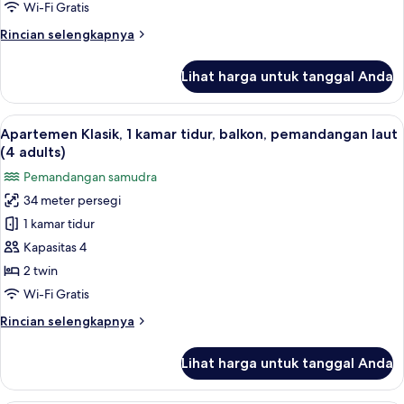
tidur,
Wi-Fi Gratis
balkon,
Rincian
Rincian selengkapnya
pemandangan
lebih
laut
lanjut
Lihat harga untuk tanggal Anda
untuk
(3
Apartemen
adults
Klasik,
Lihat
Brankas, Wi-Fi gratis, dan seprai linen
and
9
1
Apartemen Klasik, 1 kamar tidur, balkon, pemandangan laut
semua
1
kamar
(4 adults)
tidur,
foto
child)
Pemandangan samudra
balkon,
untuk
pemandangan
34 meter persegi
Apartemen
laut
1 kamar tidur
Klasik,
(3
adults
1
Kapasitas 4
and
kamar
2 twin
1
tidur,
child)
Wi-Fi Gratis
balkon,
Rincian
Rincian selengkapnya
pemandangan
lebih
laut
lanjut
Lihat harga untuk tanggal Anda
untuk
(4
Apartemen
adults)
Klasik,