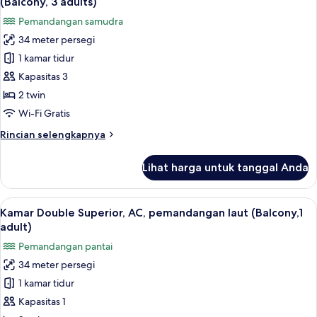
(Balcony, 3 adults)
tidur,
foto
child)
Pemandangan samudra
AC,
untuk
pemandangan
34 meter persegi
Apartemen
laut
1 kamar tidur
Premium,
(Balcony,
2
1
Kapasitas 3
adults+
kamar
2 twin
1
tidur,
child)
Wi-Fi Gratis
AC,
Rincian
Rincian selengkapnya
pemandangan
lebih
laut
lanjut
Lihat harga untuk tanggal Anda
untuk
(Balcony,
Apartemen
3
Premium,
Lihat
Brankas, Wi-Fi gratis, dan seprai linen
adults)
11
1
Kamar Double Superior, AC, pemandangan laut (Balcony,1
semua
kamar
adult)
tidur,
foto
Pemandangan pantai
AC,
untuk
pemandangan
34 meter persegi
Kamar
laut
1 kamar tidur
Double
(Balcony,
3
Superior,
Kapasitas 1
adults)