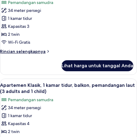
Pemandangan samudra
balkon,
untuk
pemandangan
34 meter persegi
Apartemen
laut
1 kamar tidur
Klasik,
(2
adults
1
Kapasitas 3
and
kamar
2 twin
2
tidur,
children)
Wi-Fi Gratis
balkon,
Rincian
Rincian selengkapnya
pemandangan
lebih
laut
lanjut
Lihat harga untuk tanggal Anda
untuk
(3
Apartemen
adults)
Klasik,
Lihat
Brankas, Wi-Fi gratis, dan seprai linen
9
1
Apartemen Klasik, 1 kamar tidur, balkon, pemandangan laut
semua
kamar
(3 adults and 1 child)
tidur,
foto
Pemandangan samudra
balkon,
untuk
pemandangan
34 meter persegi
Apartemen
laut
1 kamar tidur
Klasik,
(3
adults)
1
Kapasitas 4
kamar
2 twin