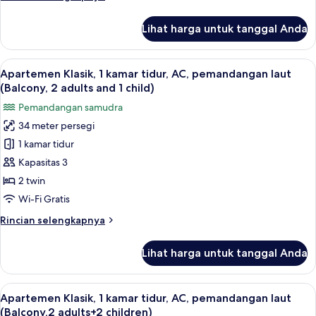
pemandangan
lebih
laut
lanjut
Lihat harga untuk tanggal Anda
untuk
(Balcony,
Apartemen
2
Klasik,
Lihat
Brankas, Wi-Fi gratis, dan seprai linen
adults)
14
1
Apartemen Klasik, 1 kamar tidur, AC, pemandangan laut
semua
kamar
(Balcony, 2 adults and 1 child)
tidur,
foto
Pemandangan samudra
AC,
untuk
pemandangan
34 meter persegi
Apartemen
laut
1 kamar tidur
Klasik,
(Balcony,
2
1
Kapasitas 3
adults)
kamar
2 twin
tidur,
Wi-Fi Gratis
AC,
Rincian
Rincian selengkapnya
pemandangan
lebih
laut
lanjut
Lihat harga untuk tanggal Anda
untuk
(Balcony,
Apartemen
2
Klasik,
Lihat
Brankas, Wi-Fi gratis, dan seprai linen
adults
14
1
Apartemen Klasik, 1 kamar tidur, AC, pemandangan laut
semua
and
kamar
(Balcony,2 adults+2 children)