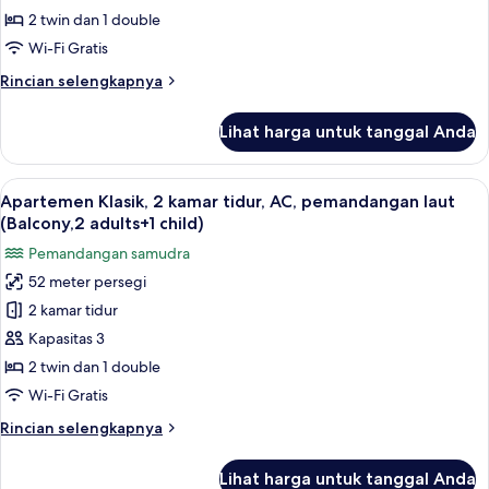
kamar
2 twin dan 1 double
tidur,
Wi-Fi Gratis
AC,
Rincian
Rincian selengkapnya
pemandangan
lebih
laut
lanjut
Lihat harga untuk tanggal Anda
untuk
(Balcony,2
Apartemen
adults)
Klasik,
Lihat
Brankas, Wi-Fi gratis, dan seprai linen
7
2
Apartemen Klasik, 2 kamar tidur, AC, pemandangan laut
semua
kamar
(Balcony,2 adults+1 child)
tidur,
foto
Pemandangan samudra
AC,
untuk
pemandangan
52 meter persegi
Apartemen
laut
2 kamar tidur
Klasik,
(Balcony,2
adults)
2
Kapasitas 3
kamar
2 twin dan 1 double
tidur,
Wi-Fi Gratis
AC,
Rincian
Rincian selengkapnya
pemandangan
lebih
laut
lanjut
Lihat harga untuk tanggal Anda
untuk