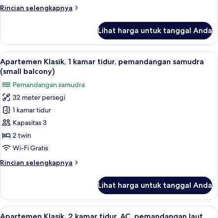
pemandangan
Rincian
Rincian selengkapnya
samudra
lebih
(small
lanjut
Lihat harga untuk tanggal Anda
untuk
balcony)
Apartemen
Klasik,
Lihat
Brankas, Wi-Fi gratis, dan seprai linen
9
1
Apartemen Klasik, 1 kamar tidur, pemandangan samudra
semua
kamar
(small balcony)
tidur,
foto
Pemandangan samudra
pemandangan
untuk
samudra
32 meter persegi
Apartemen
(small
1 kamar tidur
Klasik,
balcony)
1
Kapasitas 3
kamar
2 twin
tidur,
Wi-Fi Gratis
pemandangan
Rincian
Rincian selengkapnya
samudra
lebih
(small
lanjut
Lihat harga untuk tanggal Anda
untuk
balcony)
Apartemen
Klasik,
Lihat
Brankas, Wi-Fi gratis, dan seprai linen
7
1
Apartemen Klasik, 2 kamar tidur, AC, pemandangan laut