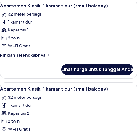
Lihat
Brankas, Wi-Fi gratis, dan seprai linen
9
1
Apartemen Klasik, 1 kamar tidur (small balcony)
semua
kamar
32 meter persegi
tidur,
foto
balkon,
1 kamar tidur
untuk
pemandangan
Apartemen
Kapasitas 1
laut
Klasik,
(4
2 twin
adults)
1
Wi-Fi Gratis
kamar
Rincian
Rincian selengkapnya
tidur
lebih
(small
lanjut
Lihat harga untuk tanggal Anda
untuk
balcony)
Apartemen
Klasik,
Lihat
Brankas, Wi-Fi gratis, dan seprai linen
9
1
Apartemen Klasik, 1 kamar tidur (small balcony)
semua
kamar
32 meter persegi
tidur
foto
(small
1 kamar tidur
untuk
balcony)
Apartemen
Kapasitas 2
Klasik,
2 twin
1
Wi-Fi Gratis
kamar