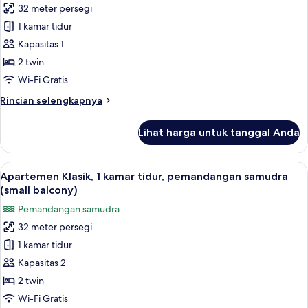
balcony)
32 meter persegi
Apartemen
1 kamar tidur
Klasik,
1
Kapasitas 1
kamar
2 twin
tidur,
Wi-Fi Gratis
pemandangan
Rincian
Rincian selengkapnya
samudra
lebih
(small
lanjut
Lihat harga untuk tanggal Anda
untuk
balcony)
Apartemen
Klasik,
Lihat
Brankas, Wi-Fi gratis, dan seprai linen
9
1
Apartemen Klasik, 1 kamar tidur, pemandangan samudra
semua
kamar
(small balcony)
tidur,
foto
Pemandangan samudra
pemandangan
untuk
samudra
32 meter persegi
Apartemen
(small
1 kamar tidur
Klasik,
balcony)
1
Kapasitas 2
kamar
2 twin
tidur,
Wi-Fi Gratis