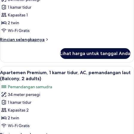
Apartemen
laut
1 kamar tidur
Premium,
(Balcony,2
adults+2
1
Kapasitas 1
children)
kamar
2 twin
tidur,
Wi-Fi Gratis
AC,
Rincian
Rincian selengkapnya
pemandangan
lebih
laut
lanjut
Lihat harga untuk tanggal Anda
untuk
(Balcony,
Apartemen
1
Premium,
Lihat
Brankas, Wi-Fi gratis, dan seprai linen
adult)
12
1
Apartemen Premium, 1 kamar tidur, AC, pemandangan laut
semua
kamar
(Balcony, 2 adults)
tidur,
foto
Pemandangan samudra
AC,
untuk
pemandangan
34 meter persegi
Apartemen
laut
1 kamar tidur
Premium,
(Balcony,
1
1
Kapasitas 2
adult)
kamar
2 twin
tidur,
Wi-Fi Gratis
AC,