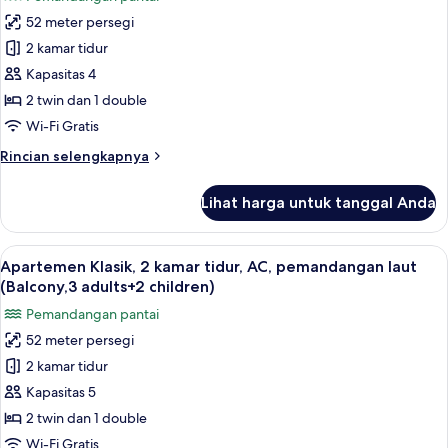
untuk
pemandangan
52 meter persegi
Apartemen
laut
2 kamar tidur
Klasik,
(Balcony,4
adults)
2
Kapasitas 4
kamar
2 twin dan 1 double
tidur,
Wi-Fi Gratis
AC,
Rincian
Rincian selengkapnya
pemandangan
lebih
laut
lanjut
Lihat harga untuk tanggal Anda
untuk
(Balcony,3
Apartemen
adults+1
Klasik,
Lihat
Brankas, Wi-Fi gratis, dan seprai linen
child)
22
2
Apartemen Klasik, 2 kamar tidur, AC, pemandangan laut
semua
kamar
(Balcony,3 adults+2 children)
tidur,
foto
Pemandangan pantai
AC,
untuk
pemandangan
52 meter persegi
Apartemen
laut
2 kamar tidur
Klasik,
(Balcony,3
adults+1
2
Kapasitas 5
child)
kamar
2 twin dan 1 double
tidur,
Wi-Fi Gratis