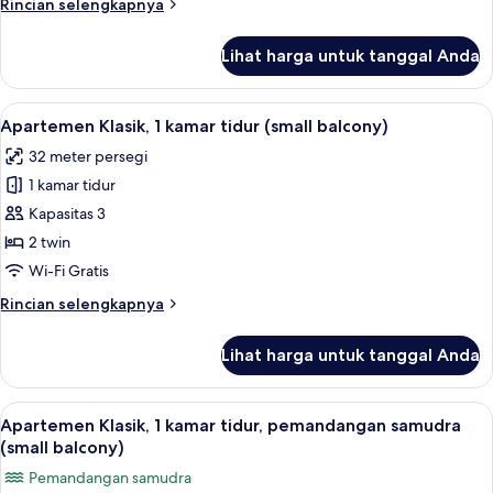
Rincian
Rincian selengkapnya
tidur
lebih
(small
lanjut
Lihat harga untuk tanggal Anda
untuk
balcony)
Apartemen
Klasik,
Lihat
Brankas, Wi-Fi gratis, dan seprai linen
9
1
Apartemen Klasik, 1 kamar tidur (small balcony)
semua
kamar
32 meter persegi
tidur
foto
(small
1 kamar tidur
untuk
balcony)
Apartemen
Kapasitas 3
Klasik,
2 twin
1
Wi-Fi Gratis
kamar
Rincian
Rincian selengkapnya
tidur
lebih
(small
lanjut
Lihat harga untuk tanggal Anda
untuk
balcony)
Apartemen
Klasik,
Lihat
Brankas, Wi-Fi gratis, dan seprai linen
9
1
Apartemen Klasik, 1 kamar tidur, pemandangan samudra
semua
kamar
(small balcony)
tidur
foto
Pemandangan samudra
(small
untuk