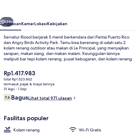
belumnya
Berikutnya
179+
Ringkasan
Kamar
Lokasi
Kebijakan
Servatur Riosol berjarak 5 menit berkendara dari Pantai Puerto Rico
dan Angry Birds Activity Park. Tamu bisa berenang di salah satu 2
kolam renang outdoor atau makan di Le Principal, yang menyajikan
sarapan, makan siang, dan makan malam. Keunggulan lainnya
meliputi bar tepi kolam renang, pusat kebugaran, dan kolam renang
anak. Para traveler menyukai staf.
Harga
Rp1.417.983
saat
total Rp1.523.862
ini
termasuk pajak & biaya lainnya
Pemandangan dari properti
Rp1.417.983
31 Agu - 1 Sep
Ulasan
Bagus
7,6
Lihat total 971 ulasan
7,6 dari 10
Fasilitas populer
Kolam renang
Wi-Fi Gratis