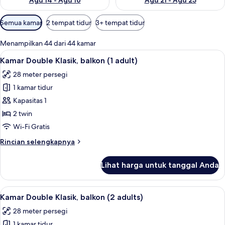
Agu 14 - Agu 16
Agu 21 - Agu 23
Filter
Semua kamar
2 tempat tidur
3+ tempat tidur
tersedia
untuk
Menampilkan 44 dari 44 kamar
kamar
Lihat
Brankas, Wi-Fi gratis, dan seprai linen
7
Kamar Double Klasik, balkon (1 adult)
semua
28 meter persegi
foto
1 kamar tidur
untuk
Kamar
Kapasitas 1
Double
2 twin
Klasik,
Wi-Fi Gratis
balkon
Rincian
Rincian selengkapnya
(1
lebih
adult)
lanjut
Lihat harga untuk tanggal Anda
untuk
Kamar
Double
Lihat
Kamar Double Klasik, balkon (2 adults) 
9
Klasik,
Kamar Double Klasik, balkon (2 adults)
semua
balkon
28 meter persegi
(1
foto
adult)
1 kamar tidur