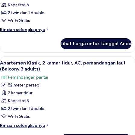
adults+3
2
Kapasitas 6
children)
kamar
2 twin dan 1 double
tidur,
Wi-Fi Gratis
AC,
Rincian
Rincian selengkapnya
pemandangan
lebih
laut
lanjut
Lihat harga untuk tanggal Anda
untuk
(Balcony,2
Apartemen
adults+4
Klasik,
Lihat
Brankas, Wi-Fi gratis, dan seprai linen
children)
22
2
Apartemen Klasik, 2 kamar tidur, AC, pemandangan laut
semua
kamar
(Balcony,3 adults)
tidur,
foto
Pemandangan pantai
AC,
untuk
pemandangan
52 meter persegi
Apartemen
laut
2 kamar tidur
Klasik,
(Balcony,2
adults+4
2
Kapasitas 3
children)
kamar
2 twin dan 1 double
tidur,
Wi-Fi Gratis
AC,
Rincian
Rincian selengkapnya
pemandangan
lebih