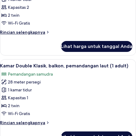
untuk
Kamar
Kapasitas 2
Double
2 twin
Klasik,
Wi-Fi Gratis
balkon
Rincian
Rincian selengkapnya
(2
lebih
adults)
lanjut
Lihat harga untuk tanggal Anda
untuk
Kamar
Double
Lihat
Brankas, Wi-Fi gratis, dan seprai linen
13
Klasik,
Kamar Double Klasik, balkon, pemandangan laut (1 adult)
semua
balkon
Pemandangan samudra
(2
foto
adults)
28 meter persegi
untuk
Kamar
1 kamar tidur
Double
Kapasitas 1
Klasik,
2 twin
balkon,
Wi-Fi Gratis
pemandangan
Rincian
Rincian selengkapnya
laut
lebih
(1
lanjut