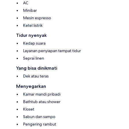
AC
Minibar
Mesin espresso
Ketel listrik
Tidur nyenyak
Kedap suara
Layanan penyiapan tempat tidur
Seprai linen
Yang bisa dinikmati
Dek atau teras
Menyegarkan
Kamar mandi pribadi
Bathtub atau shower
Kloset
Sabun dan sampo
Pengering rambut