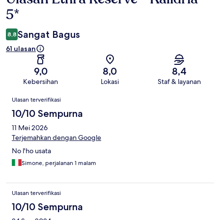
5*
Sangat Bagus
8,8
61 ulasan
9,0
8,0
8,4
Kebersihan
Lokasi
Staf & layanan
Ulasan
Ulasan terverifikasi
10/10 Sempurna
11 Mei 2026
Terjemahkan dengan Google
No l'ho usata
Simone, perjalanan 1 malam
Ulasan terverifikasi
10/10 Sempurna