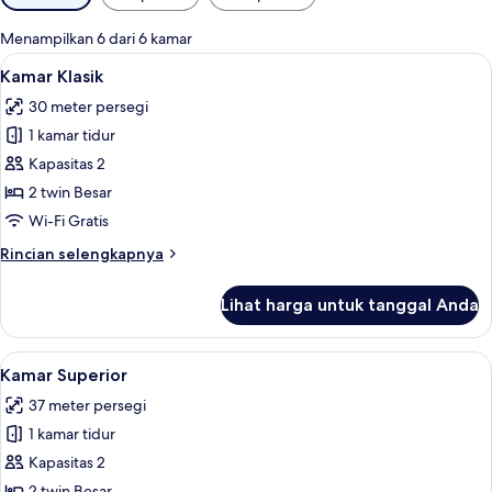
tersedia
untuk
Menampilkan 6 dari 6 kamar
kamar
Lihat
Minibar, brankas, meja kerja, dan rua
2
Kamar Klasik
semua
30 meter persegi
foto
1 kamar tidur
untuk
Kamar
Kapasitas 2
Klasik
2 twin Besar
Wi-Fi Gratis
Rincian
Rincian selengkapnya
lebih
lanjut
Lihat harga untuk tanggal Anda
untuk
Kamar
Klasik
Lihat
Minibar, brankas, meja kerja, dan rua
3
Kamar Superior
semua
37 meter persegi
foto
1 kamar tidur
untuk
Kamar
Kapasitas 2
Superior
2 twin Besar