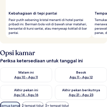
Kebahagiaan di tepi pantai
Tempat
Pasir putih sebening kristal menanti di hotel pantai
Temukan 
pribadi ini. Bermain bola voli di bawah sinar matahari,
menawar
bersantai di kursi santai, atau menyesap koktail di bar
perawata
pantai.
panas, 
Opsi kamar
Periksa ketersediaan untuk tanggal ini
Periksa ketersediaan untuk malam ini Agu 10 - Agu 11
Periksa ketersediaan untuk be
Malam ini
Besok
Agu 10 - Agu 11
Agu 11 - Agu 12
Periksa ketersediaan untuk akhir pekan ini Agu 14 - Agu 16
Periksa ketersediaan untuk ak
Akhir pekan ini
Akhir pekan berikutnya
Agu 14 - Agu 16
Agu 21 - Agu 23
Filter
Semua kamar
2 tempat tidur
3+ tempat tidur