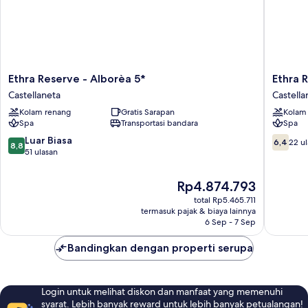
Ethra
Ethra
Ethra Reserve - Alborèa 5*
Ethra 
Reserve
Reserve
Castellaneta
Castella
-
-
Kolam renang
Gratis Sarapan
Kolam
Alborèa
Valentin
Spa
Transportasi bandara
Spa
5*
4*
Castellaneta
Castella
8.8
6.4
Luar Biasa
6,4
22 u
8,8
Marina
dari
dari
51 ulasan
10,
10,
Luar
22
Harga
Rp4.874.793
Biasa,
ulasan
sekarang
total Rp5.465.711
51
Rp4.874.793
termasuk pajak & biaya lainnya
ulasan
6 Sep - 7 Sep
Bandingkan dengan properti serupa
Login untuk melihat diskon dan manfaat yang memenuhi
syarat. Lebih banyak reward untuk lebih banyak petualangan!