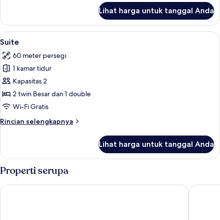
lanjut
Lihat harga untuk tanggal Anda
untuk
Ecolodge
Lihat
Suite | Minibar, brankas, meja kerja, 
2
Suite
semua
60 meter persegi
foto
1 kamar tidur
untuk
Suite
Kapasitas 2
2 twin Besar dan 1 double
Wi-Fi Gratis
Rincian
Rincian selengkapnya
lebih
lanjut
Lihat harga untuk tanggal Anda
untuk
Suite
Properti serupa
Ethra Reserve - Alborèa 5*
Ethra Res