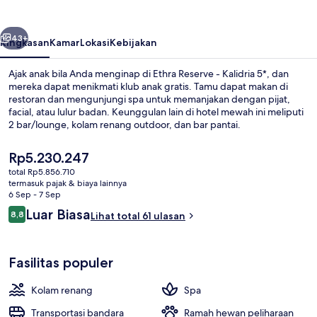
Kalidria
5*
belumnya
Berikutnya
43+
Ringkasan
Kamar
Lokasi
Kebijakan
Ajak anak bila Anda menginap di Ethra Reserve - Kalidria 5*, dan
mereka dapat menikmati klub anak gratis. Tamu dapat makan di
restoran dan mengunjungi spa untuk memanjakan dengan pijat,
facial, atau lulur badan. Keunggulan lain di hotel mewah ini meliputi
2 bar/lounge, kolam renang outdoor, dan bar pantai.
Harga
Rp5.230.247
saat
total Rp5.856.710
ini
termasuk pajak & biaya lainnya
Kolam renang outdoor, dengan payun
Rp5.230.247
6 Sep - 7 Sep
Ulasan
Luar Biasa
8,8
Lihat total 61 ulasan
8,8 dari 10
Fasilitas populer
Kolam renang
Spa
Transportasi bandara
Ramah hewan peliharaan