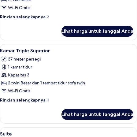
Wi-Fi Gratis
Rincian
Rincian selengkapnya
lebih
lanjut
Lihat harga untuk tanggal Anda
untuk
Kamar
Superior
Lihat
Minibar, brankas, meja kerja, dan rua
3
Kamar Triple Superior
semua
37 meter persegi
foto
1 kamar tidur
untuk
Kamar
Kapasitas 3
Triple
2 twin Besar dan 1 tempat tidur sofa twin
Superior
Wi-Fi Gratis
Rincian
Rincian selengkapnya
lebih
lanjut
Lihat harga untuk tanggal Anda
untuk
Kamar
Triple
Lihat
Suite | Minibar, brankas, meja kerja, 
3
Superior
Suite