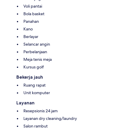
Voli pantai
Bola basket
Panahan
Kano
Berlayar
Selancar angin
Perbelanjaan
Meja tenis meja
Kursus golf
Bekerja jauh
Ruang rapat
Unit komputer
Layanan
Resepsionis 24 jam
Layanan dry cleaning/laundry
Salon rambut