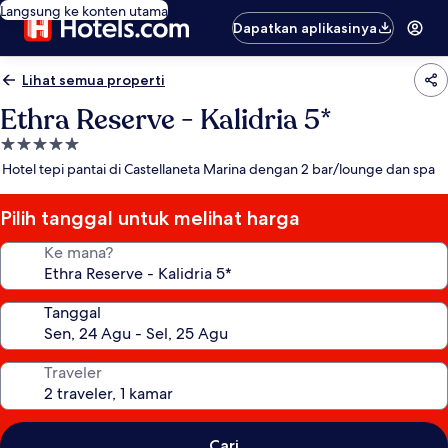
Langsung ke konten utama
Dapatkan aplikasinya
Lihat semua properti
Ethra Reserve - Kalidria 5*
Properti
bintang
Hotel tepi pantai di Castellaneta Marina dengan 2 bar/lounge dan spa
5.0
Pilih tanggal untuk melihat harga
Ke mana?
Tanggal
Traveler
Cari