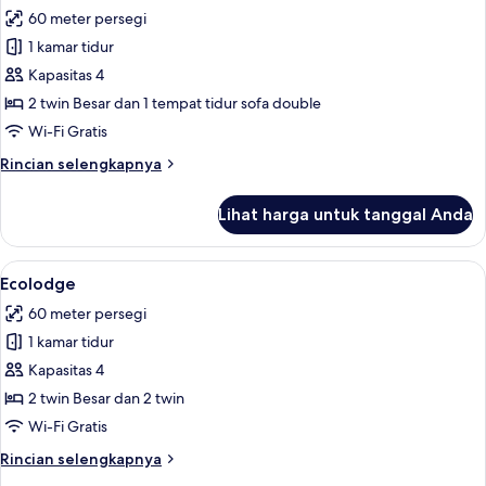
semua
60 meter persegi
foto
1 kamar tidur
untuk
Suite
Kapasitas 4
2 twin Besar dan 1 tempat tidur sofa double
Wi-Fi Gratis
Rincian
Rincian selengkapnya
lebih
lanjut
Lihat harga untuk tanggal Anda
untuk
Suite
Lihat
Ecolodge | Minibar, brankas, meja ker
3
Ecolodge
semua
60 meter persegi
foto
1 kamar tidur
untuk
Ecolodge
Kapasitas 4
2 twin Besar dan 2 twin
Wi-Fi Gratis
Rincian
Rincian selengkapnya
lebih