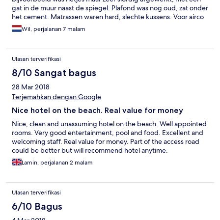
gat in de muur naast de spiegel. Plafond was nog oud, zat onder
het cement. Matrassen waren hard, slechte kussens. Voor airco
moet extra betaald worden. Ik kreeg wel een gratis (stoffig
Wil, perjalanan 7 malam
uitziende) fan. Kastdeuren gingen niet dicht. Wel was ik erg
verrast met de Nederlandstalige tv-zender. Personeel is o.k.
Ulasan terverifikasi
8/10 Sangat bagus
28 Mar 2018
Terjemahkan dengan Google
Nice hotel on the beach. Real value for money
Nice, clean and unassuming hotel on the beach. Well appointed
rooms. Very good entertainment, pool and food. Excellent and
welcoming staff. Real value for money. Part of the access road
could be better but will recommend hotel anytime.
Lamin, perjalanan 2 malam
Ulasan terverifikasi
6/10 Bagus