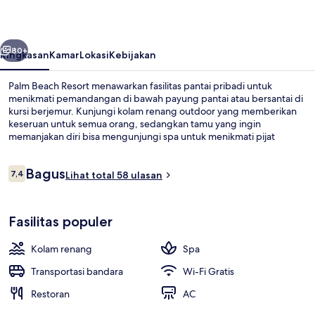
belumnya
Berikutnya
80+
Ringkasan
Kamar
Lokasi
Kebijakan
Palm Beach Resort menawarkan fasilitas pantai pribadi untuk
menikmati pemandangan di bawah payung pantai atau bersantai di
kursi berjemur. Kunjungi kolam renang outdoor yang memberikan
keseruan untuk semua orang, sedangkan tamu yang ingin
memanjakan diri bisa mengunjungi spa untuk menikmati pijat
jaringan dalam, facial, dan manikur/pedikur. Restoran sempurna
untuk menikmati camilan, selain itu Anda juga bisa menikmati
Ulasan
Bagus
minuman dingin di bar/lounge. Fasilitas seperti bar tepi kolam
7,4
Lihat total 58 ulasan
7,4 dari 10
renang, kolam renang anak, dan teras adalah keunggulan
lainnya.Traveler mengatakan hal baik tentang kondisi keseluruhan.
Kolam renang outdoor, dengan kursi 
Fasilitas populer
Kolam renang
Spa
Transportasi bandara
Wi-Fi Gratis
Restoran
AC