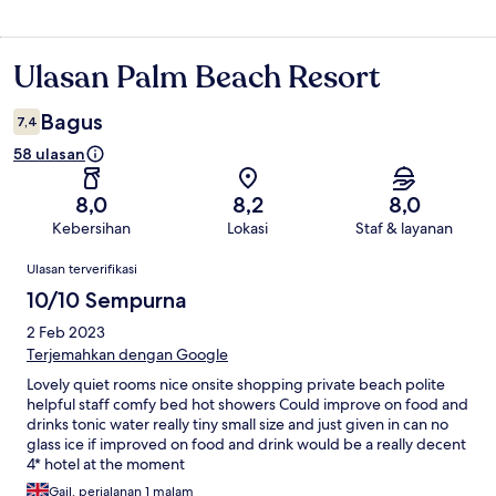
Ulasan Palm Beach Resort
Ulasan
Bagus
7,4
58 ulasan
8,0
8,2
8,0
Kebersihan
Lokasi
Staf & layanan
Ulasan
Ulasan terverifikasi
10/10 Sempurna
2 Feb 2023
Terjemahkan dengan Google
Lovely quiet rooms nice onsite shopping private beach polite
helpful staff comfy bed hot showers Could improve on food and
drinks tonic water really tiny small size and just given in can no
glass ice if improved on food and drink would be a really decent
4* hotel at the moment
Gail, perjalanan 1 malam