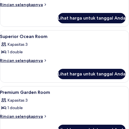
Ocean
Rincian
Rincian selengkapnya
lebih
Suite
lanjut
Lihat harga untuk tanggal Anda
untuk
Ocean
Suite
Lihat
Minibar
8
Superior Ocean Room
semua
Kapasitas 3
foto
1 double
untuk
Superior
Rincian
Rincian selengkapnya
lebih
Ocean
lanjut
Room
Lihat harga untuk tanggal Anda
untuk
Superior
Ocean
Lihat
Minibar
8
Room
Premium Garden Room
semua
Kapasitas 3
foto
1 double
untuk
Premium
Rincian
Rincian selengkapnya
lebih
Garden
lanjut
Room