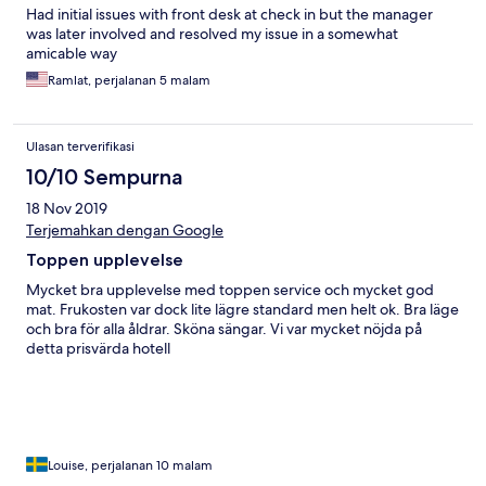
Had initial issues with front desk at check in but the manager
was later involved and resolved my issue in a somewhat
amicable way
Ramlat, perjalanan 5 malam
Ulasan terverifikasi
10/10 Sempurna
18 Nov 2019
Terjemahkan dengan Google
Toppen upplevelse
Mycket bra upplevelse med toppen service och mycket god
mat. Frukosten var dock lite lägre standard men helt ok. Bra läge
och bra för alla åldrar. Sköna sängar. Vi var mycket nöjda på
detta prisvärda hotell
Louise, perjalanan 10 malam