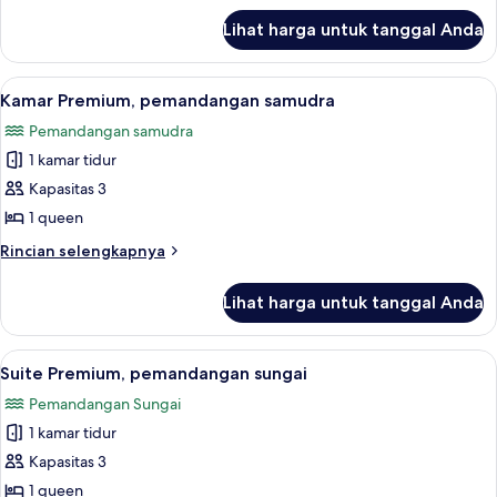
samudra
lanjut
Lihat harga untuk tanggal Anda
untuk
Kamar
Double
Lihat
Minibar
10
Superior,
Kamar Premium, pemandangan samudra
semua
pemandangan
Pemandangan samudra
samudra
foto
1 kamar tidur
untuk
Kamar
Kapasitas 3
Premium,
1 queen
pemandangan
Rincian
Rincian selengkapnya
samudra
lebih
lanjut
Lihat harga untuk tanggal Anda
untuk
Kamar
Premium,
Lihat
Minibar
11
pemandangan
Suite Premium, pemandangan sungai
semua
samudra
Pemandangan Sungai
foto
1 kamar tidur
untuk
Suite
Kapasitas 3
Premium,
1 queen