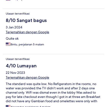
Ulasan terverifikasi
8/10 Sangat bagus
3 Jan 2024
Terjemahkan dengan Google
Quite ok
Bintu, perjalanan 5 malam
Ulasan terverifikasi
4/10 Lumayan
22 Nov 2023
Terjemahkan dengan Google
The standard was quite low. No Refigerators in the rooms, no
water was provided.the TV didn’t work and after 2 days one
channel only. WiFi was dismal even in the lobby Was asked to
pay for late checkout even though I got in at three am Breakfast
did not have any Gambian food and omelettes were only with
onions and nothing else