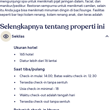
mengunjungi spa untuk menikmati pijat jaringan dalam, facial, dan
manikur/pedikur. Restoran sempurna untuk menikmati camilan, selain
itu Anda juga bisa menikmati minuman dingin di bar/lounge. Fasilitas
seperti bar tepi kolam renang, kolam renang anak, dan teras adalah
keunggulan lainnya.Traveler mengatakan hal baik tentang kondisi
keseluruhan.
Selengkapnya tentang properti ini
Sekilas
Ukuran hotel
165 hotel
Diatur lebih dari 16 lantai
Saat tiba/pulang
Check-in mulai: 14.00; Batas waktu check-in: 12.30
Tersedia check-in tanpa sentuh
Usia check-in minimal - 18
Waktu check-out adalah tengah hari
Tersedia check-out tanpa sentuh
Petunjuk check-in khusus