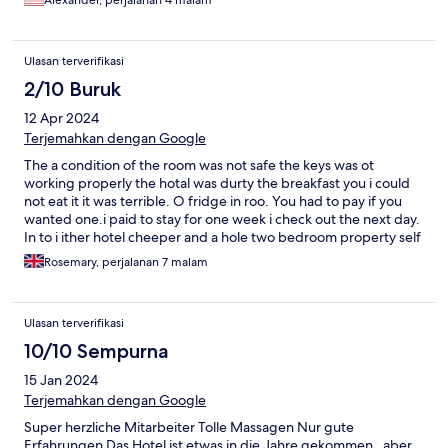
Alexander, perjalanan 4 malam
Ulasan terverifikasi
2/10 Buruk
12 Apr 2024
Terjemahkan dengan Google
The a condition of the room was not safe the keys was ot
working properly the hotal was durty the breakfast you i could
not eat it it was terrible. O fridge in roo. You had to pay if you
wanted one.i paid to stay for one week i check out the next day.
In to i ither hotel cheeper and a hole two bedroom property self
contained i would not recommend this hotal the manger was
Rosemary, perjalanan 7 malam
rude. And no refund. Very bad experiences
Ulasan terverifikasi
10/10 Sempurna
15 Jan 2024
Terjemahkan dengan Google
Super herzliche Mitarbeiter Tolle Massagen Nur gute
Erfahrungen Das Hotel ist etwas in die Jahre gekommen , aber