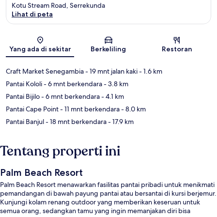
Kotu Stream Road, Serrekunda
Lihat di peta
Peta
Yang ada di sekitar
Berkeliling
Restoran
Craft Market Senegambia
- 19 mnt jalan kaki
- 1.6 km
Pantai Kololi
- 6 mnt berkendara
- 3.8 km
Pantai Bijilo
- 6 mnt berkendara
- 4.1 km
Pantai Cape Point
- 11 mnt berkendara
- 8.0 km
Pantai Banjul
- 18 mnt berkendara
- 17.9 km
Tentang properti ini
Palm Beach Resort
Palm Beach Resort menawarkan fasilitas pantai pribadi untuk menikmati
pemandangan di bawah payung pantai atau bersantai di kursi berjemur.
Kunjungi kolam renang outdoor yang memberikan keseruan untuk
semua orang, sedangkan tamu yang ingin memanjakan diri bisa