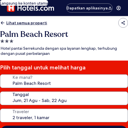
Langsung ke konten utama
Dapatkan aplikasinya
Lihat semua properti
Palm Beach Resort
Properti
bintang
Hotel pantai Serrekunda dengan spa layanan lengkap, terhubung
3.0
dengan pusat perbelanjaan
Pilih tanggal untuk melihat harga
Ke mana?
Tanggal
Traveler