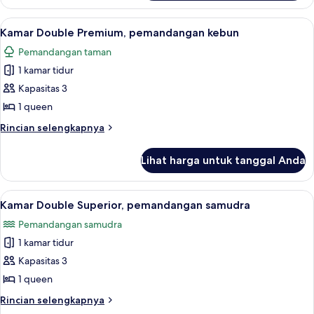
Kamar
Double
Lihat
Minibar
11
Superior,
Kamar Double Premium, pemandangan kebun
semua
pemandangan
Pemandangan taman
kolam
foto
renang
1 kamar tidur
untuk
Kamar
Kapasitas 3
Double
1 queen
Premium,
Rincian
Rincian selengkapnya
pemandangan
lebih
kebun
lanjut
Lihat harga untuk tanggal Anda
untuk
Kamar
Double
Lihat
Kamar Double Superior, pemandangan
10
Premium,
Kamar Double Superior, pemandangan samudra
semua
pemandangan
Pemandangan samudra
kebun
foto
1 kamar tidur
untuk
Kamar
Kapasitas 3
Double
1 queen
Superior,
Rincian
Rincian selengkapnya
pemandangan
lebih