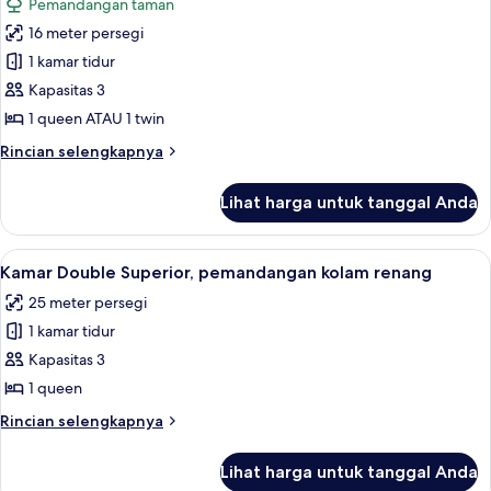
Pemandangan taman
foto
16 meter persegi
untuk
Kamar
1 kamar tidur
Double
Kapasitas 3
Standar,
1 queen ATAU 1 twin
pemandangan
Rincian
Rincian selengkapnya
kebun
lebih
lanjut
Lihat harga untuk tanggal Anda
untuk
Kamar
Double
Lihat
Kamar Double Superior, pemandangan
11
Standar,
Kamar Double Superior, pemandangan kolam renang
semua
pemandangan
25 meter persegi
kebun
foto
1 kamar tidur
untuk
Kamar
Kapasitas 3
Double
1 queen
Superior,
Rincian
Rincian selengkapnya
pemandangan
lebih
kolam
lanjut
Lihat harga untuk tanggal Anda
untuk
renang