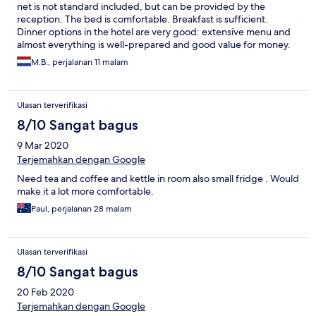
net is not standard included, but can be provided by the
reception. The bed is comfortable. Breakfast is sufficient.
Dinner options in the hotel are very good: extensive menu and
almost everything is well-prepared and good value for money.
The beach place is nice, however, at the beach you will be
M.B., perjalanan 11 malam
approached by many locals who want to sell something or just
want to talk a lot.
Ulasan terverifikasi
8/10 Sangat bagus
9 Mar 2020
Terjemahkan dengan Google
Need tea and coffee and kettle in room also small fridge . Would
make it a lot more comfortable.
Paul, perjalanan 28 malam
Ulasan terverifikasi
8/10 Sangat bagus
20 Feb 2020
Terjemahkan dengan Google