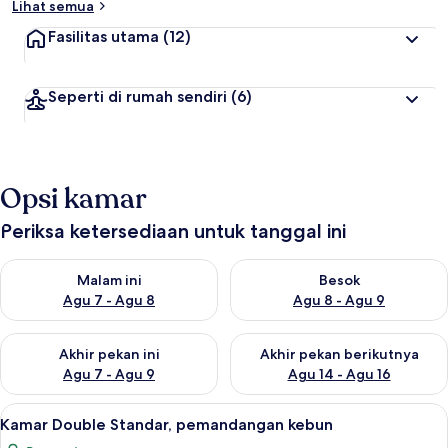
Lihat semua
Fasilitas utama
(12)
Seperti di rumah sendiri
(6)
Opsi kamar
Periksa ketersediaan untuk tanggal ini
Periksa ketersediaan untuk malam ini Agu 7 - Agu 8
Periksa ketersediaan untuk be
Malam ini
Besok
Agu 7 - Agu 8
Agu 8 - Agu 9
Periksa ketersediaan untuk akhir pekan ini Agu 7 - Agu 9
Periksa ketersediaan untuk ak
Akhir pekan ini
Akhir pekan berikutnya
Agu 7 - Agu 9
Agu 14 - Agu 16
Lihat
Minibar
12
Kamar Double Standar, pemandangan kebun
semua