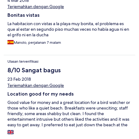
4 Mar 2018
Terjemahkan dengan Google
Bonitas vistas
La habitacion con vistas a la playa muy bonita, el problema es
que al estar en segundo piso muchas veces no había agua ni en
el grifo ni en la ducha
Manolo, perjalanan 7 malam
Ulasan terverifikasi
8/10 Sangat bagus
23 Feb 2018
Terjemahkan dengan Google
Location good for my needs
Good value for money and a great location for a bird watcher or
those who like a quiet beach. Breakfasts were unexciting; staff
friendly; some areas shabby but clean. I found the
entertainment intrusive but others liked the activities and it was
easy to get away. I preferred to eat just down the beach at the
Konta Kinte