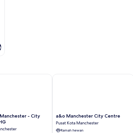
a
anchester - City Centre by IHG
a&o Manchester City Centre
a&o
 Manchester - City
a&o Manchester City Centre
Manchester
IHG
Pusat Kota Manchester
City
anchester
Ramah hewan
Centre