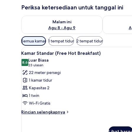
Periksa ketersediaan untuk tanggal ini
Periksa ketersediaan untuk malam ini Agu 8 - Agu 9
Periksa keter
Malam ini
Agu 8 - Agu 9
A
Filter
Semua kamar
1 tempat tidur
2 tempat tidur
tersedia
Lihat
Seprai antialergi, brankas, me
untuk
6
Kamar Standar (Free Hot Breakfast)
semua
kamar
Luar Biasa
foto
8,6
8,6 dari 10
(23
23 ulasan
untuk
ulasan)
22 meter persegi
Kamar
1 kamar tidur
Standar
Kapasitas 2
(Free
1 twin
Hot
Wi-Fi Gratis
Breakfast)
Rincian
Rincian selengkapnya
lebih
lanjut
untuk
Lihat harg