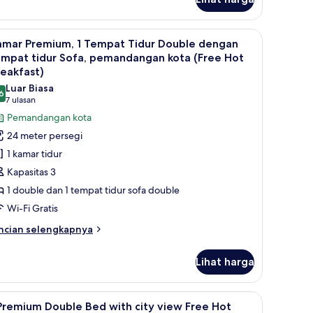
tuk
ot
amar
reakfast)
andar,
, dan ruang kerja ramah laptop
ihat
Seprai antialergi, brankas, meja kerja, dan r
8
amar Premium, 1 Tempat Tidur Double dengan
emua
empat
empat tidur Sofa, pemandangan kota (Free Hot
dur
oto
eakfast)
uble,
ntuk
Luar Biasa
ses
6
amar
8,6 dari 10
(7
7 ulasan
fabel
remium,
ulasan)
ree
Pemandangan kota
t
24 meter persegi
eakfast)
empat
1 kamar tidur
idur
Kapasitas 3
ouble
1 double dan 1 tempat tidur sofa double
engan
Wi-Fi Gratis
empat
idur
ncian
ncian selengkapnya
bih
ofa,
njut
emandangan
Lihat harga
tuk
ota
amar
Free
emium,
eja kerja, dan ruang kerja ramah laptop
ihat
Seprai antialergi, brankas, meja kerja, dan r
8
Premium Double Bed with city view Free Hot
ot