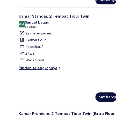
Kamar
Standar
(Free
Lihat
Kamar Standar, 2 Tempat Tidur 
Hot
6
Kamar Standar, 2 Tempat Tidur Twin
semua
Breakfast)
Sangat bagus
foto
8,4
8,4 dari 10
(51
51 ulasan
untuk
ulasan)
22 meter persegi
Kamar
1 kamar tidur
Standar,
Kapasitas 2
2
2 twin
Tempat
Wi-Fi Gratis
Tidur
Twin
Rincian
Rincian selengkapnya
lebih
lanjut
untuk
Kamar
Standar,
2
Lihat harg
Tempat
Tidur
Twin
Lihat
Kamar Premium, 2 Tempat Tidur 
7
Kamar Premium, 2 Tempat Tidur Twin (Extra Floor