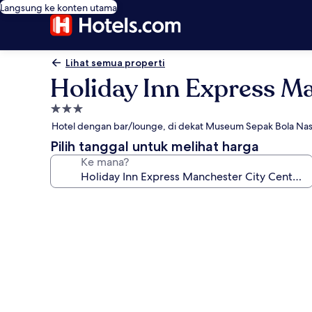
Langsung ke konten utama
Lihat semua properti
Holiday Inn Express Ma
Properti
bintang
Hotel dengan bar/lounge, di dekat Museum Sepak Bola Nas
3.0
Pilih tanggal untuk melihat harga
Ke mana?
Galeri
foto
untuk
Holiday
Inn
Express