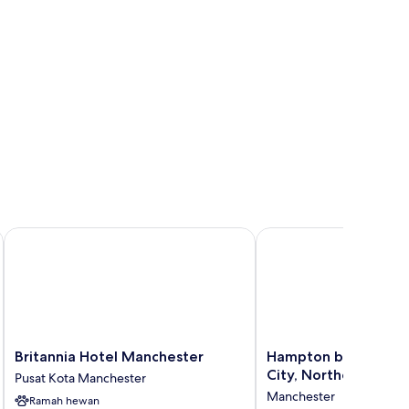
Britannia Hotel Manchester
Hampton by Hilton Man
Britannia
Hampton
Britannia Hotel Manchester
Hampton by Hilton 
Hotel
by
City, Northern Quar
Pusat Kota Manchester
Manchester
Hilton
Manchester
Ramah hewan
Pusat
Manchester