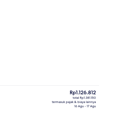
perti
Seprai antialergi, brankas, meja kerja
Harga
Rp1.126.812
saat
total Rp1.381.150
ini
termasuk pajak & biaya lainnya
Sudah termasuk sarapan prasmanan se
Rp1.126.812
16 Agu - 17 Agu