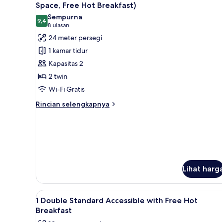
semua
Space, Free Hot Breakfast)
foto
Sempurna
9,4
untuk
9,4 dari 10
(8
8 ulasan
Kamar
ulasan)
24 meter persegi
Premium,
1 kamar tidur
2
Kapasitas 2
Tempat
2 twin
Tidur
Wi-Fi Gratis
Twin
(Extra
Rincian
Rincian selengkapnya
lebih
Floor
lanjut
Space,
untuk
Free
Kamar
Hot
Premium,
2
Breakfast)
Tempat
Lihat harg
Tidur
Twin
(Extra
Lihat
Seprai antialergi, brankas, me
8
1 Double Standard Accessible with Free Hot
Floor
semua
Breakfast
Space,
foto
Free