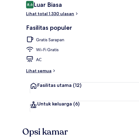
Ulasan
Luar Biasa
8,6
8,6 dari 10
Lihat total 1.330 ulasan
Eksterior
Fasilitas populer
Gratis Sarapan
Wi-Fi Gratis
AC
Lihat semua
Fasilitas utama
(12)
Untuk keluarga
(6)
Opsi kamar