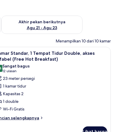
 ini Agu 14 - Agu 16
Periksa ketersediaan untuk akhir pekan berikutnya Agu 21 - A
Akhir pekan berikutnya
Agu 21 - Agu 23
Menampilkan 10 dari 10 kamar
, dan ruang kerja ramah laptop
ihat
Kamar Standar, 1 Tempat Tidur Double, akses di
8
mar Standar, 1 Tempat Tidur Double, akses
emua
fabel (Free Hot Breakfast)
oto
Sangat bagus
4
ntuk
8,4 dari 10
(12
12 ulasan
amar
ulasan)
23 meter persegi
tandar,
1 kamar tidur
Kapasitas 2
empat
1 double
idur
Wi-Fi Gratis
ouble,
kses
ncian
ncian selengkapnya
bih
ifabel
njut
Free
Lihat harga