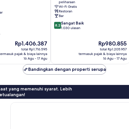
peliharaan
Pusat
Wi-Fi Gratis
Kota
Restoran
ar
Manchester
Bar
8.2
Sangat Baik
8,2
dari
1.030 ulasan
10,
n
Sangat
Harga
Harga
Rp1.406.387
Rp980.855
Baik,
sekarang
sekarang
1.030
total Rp1.716.595
total Rp1.205.957
Rp1.406.387
Rp980.855
ulasan
termasuk pajak & biaya lainnya
termasuk pajak & biaya lainnya
16 Agu - 17 Agu
16 Agu - 17 Agu
Bandingkan dengan properti serupa
faat yang memenuhi syarat. Lebih
etualangan!