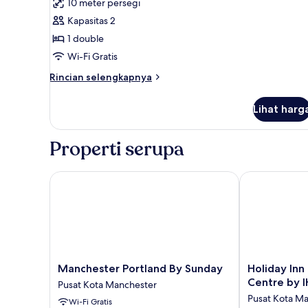
10 meter persegi
untuk
Hot
Kapasitas 2
Breakfast)
1
1 double
Double
Standard
Wi-Fi Gratis
Accessible
Rincian
Rincian selengkapnya
with
lebih
lanjut
Free
Lihat harg
untuk
Hot
1
Breakfast
Double
Properti serupa
Standard
Accessible
with
Manchester Portland By Sunday
Holiday Inn M
Free
Hot
Breakfast
Manchester
Holiday
Manchester Portland By Sunday
Holiday Inn
Portland
Inn
Centre by 
Pusat Kota Manchester
By
Manchester
Pusat Kota M
Wi-Fi Gratis
Sunday
-