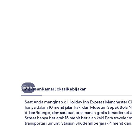
Manchester
City
Centre
Arena
by
IHG
66+
Ringkasan
Kamar
Lokasi
Kebijakan
Saat Anda menginap di Holiday Inn Express Manchester Cit
hanya dalam 10 menit jalan kaki dari Museum Sepak Bola N
di bar/lounge, dan sarapan prasmanan gratis tersedia setia
Street hanya berjarak 15 menit berjalan kaki.Para traveler
transportasi umum: Stasiun Shudehill berjarak 4 menit dan 