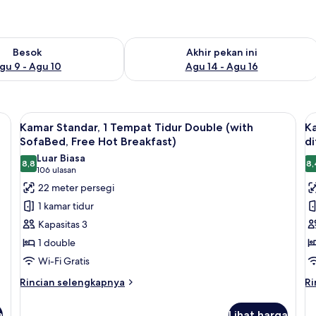
sediaan untuk besok Agu 9 - Agu 10
Periksa ketersediaan untuk akhir pekan
Besok
Akhir pekan ini
gu 9 - Agu 10
Agu 14 - Agu 16
ja kerja, dan ruang kerja ramah laptop
Lihat
Seprai antialergi, brankas, meja kerja
L
4
Kamar Standar, 1 Tempat Tidur Double (with
Ka
semua
s
SofaBed, Free Hot Breakfast)
di
foto
f
Luar Biasa
8,8
8,
untuk
u
8,8 dari 10
(106
106 ulasan
Kamar
K
ulasan)
22 meter persegi
Standar,
S
1 kamar tidur
1
1
Kapasitas 3
Tempat
T
1 double
Tidur
T
Wi-Fi Gratis
Double
D
(with
a
Rincian
Ri
Rincian selengkapnya
Ri
lebih
le
SofaBed,
d
lanjut
la
Free
(
a
Lihat harga