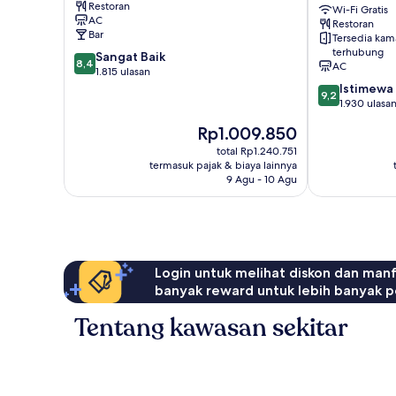
Restoran
Pusat
City
Wi-Fi Gratis
AC
Restoran
Kota
Centre
Bar
Tersedia kam
Manchester
by
terhubung
8.4
Sangat Baik
IHG
8,4
AC
dari
1.815 ulasan
Pusat
10,
9.2
Istimewa
Kota
9,2
Sangat
dari
1.930 ulasa
Manchester
Baik,
10,
Harga
Rp1.009.850
1.815
Istimewa,
sekarang
ulasan
1.930
total Rp1.240.751
Rp1.009.850
termasuk pajak & biaya lainnya
ulasan
9 Agu - 10 Agu
Login untuk melihat diskon dan man
banyak reward untuk lebih banyak p
Tentang kawasan sekitar