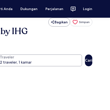
rti Anda
Dukungan
Perjalanan
Login
Bagikan
Simpan
 by IHG
Traveler
Cari