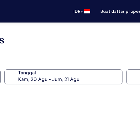
•
IDR
Buat daftar prope
s
Tanggal