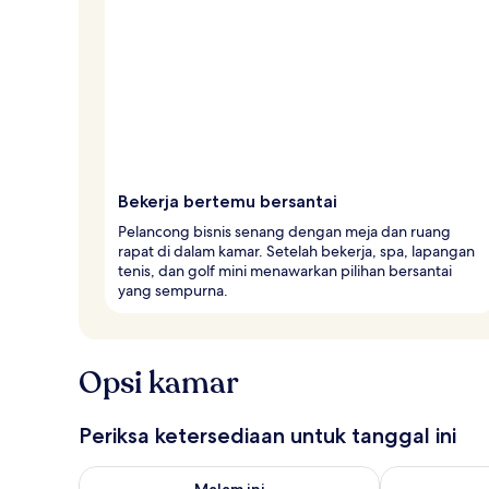
Bekerja bertemu bersantai
Pelancong bisnis senang dengan meja dan ruang
rapat di dalam kamar. Setelah bekerja, spa, lapangan
tenis, dan golf mini menawarkan pilihan bersantai
yang sempurna.
Opsi kamar
Periksa ketersediaan untuk tanggal ini
Periksa ketersediaan untuk malam ini Agu 6 - Agu 7
Periksa keter
Malam ini