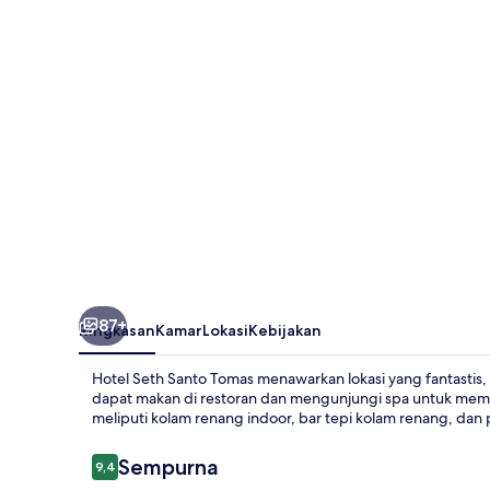
Tomas
87+
Ringkasan
Kamar
Lokasi
Kebijakan
Hotel Seth Santo Tomas menawarkan lokasi yang fantastis, 
dapat makan di restoran dan mengunjungi spa untuk memanjak
meliputi kolam renang indoor, bar tepi kolam renang, dan
Ulasan
Sempurna
9,4
9,4 dari 10