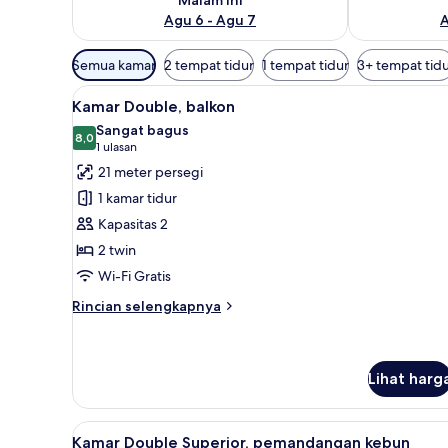
Agu 6 - Agu 7
A
Filter
Semua kamar
2 tempat tidur
1 tempat tidur
3+ tempat tid
tersedia
Lihat
Kamar Double, balkon | Minibar
untuk
5
Kamar Double, balkon
semua
kamar
Sangat bagus
foto
8,0
8,0 dari 10
(1
1 ulasan
untuk
ulasan)
21 meter persegi
Kamar
1 kamar tidur
Double,
Kapasitas 2
balkon
2 twin
Wi-Fi Gratis
Rincian
Rincian selengkapnya
lebih
lanjut
untuk
Kamar
Lihat harg
Double,
balkon
Lihat
Kamar Double Superior, pemand
5
Kamar Double Superior, pemandangan kebun