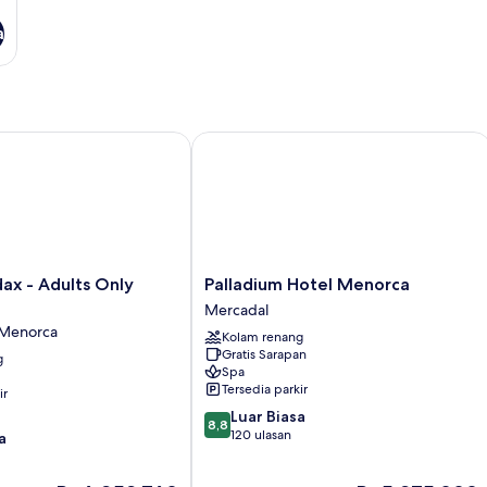
a
 - Adults Only Hotel
Palladium Hotel Menorca
Palladium
ax - Adults Only
Palladium Hotel Menorca
Hotel
Mercadal
Menorca
 Menorca
Kolam renang
Mercadal
Gratis Sarapan
g
Spa
Tersedia parkir
ir
8.8
Luar Biasa
8,8
dari
120 ulasan
a
10,
Luar