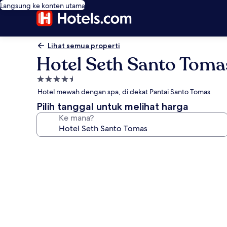
Langsung ke konten utama
Lihat semua properti
Hotel Seth Santo Toma
Properti
bintang
Hotel mewah dengan spa, di dekat Pantai Santo Tomas
4.5
Pilih tanggal untuk melihat harga
Ke mana?
Galeri
foto
untuk
Hotel
Seth
Santo