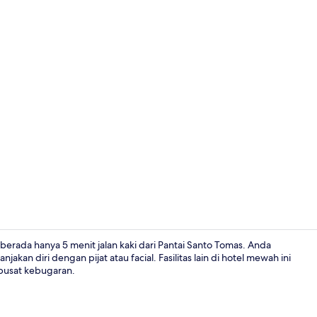
Tempat mak
berada hanya 5 menit jalan kaki dari Pantai Santo Tomas. Anda
an diri dengan pijat atau facial. Fasilitas lain di hotel mewah ini
 pusat kebugaran.
Kamar Doubl