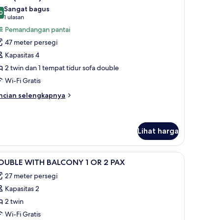
emua
Sangat bagus
oto
0
8,0 dari 10
(1
1 ulasan
ntuk
ulasan)
Pemandangan pantai
uite
47 meter persegi
Beach)
Kapasitas 4
2 twin dan 1 tempat tidur sofa double
Wi-Fi Gratis
ncian
ncian selengkapnya
bih
njut
tuk
ite
Lihat harga
each)
ihat
Minibar, brankas, meja kerja, dan tirai kedap 
3
OUBLE WITH BALCONY 1 OR 2 PAX
emua
27 meter persegi
oto
Kapasitas 2
ntuk
OUBLE
2 twin
ITH
Wi-Fi Gratis