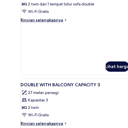
laut
2 twin dan 1 tempat tidur sofa double
Wi-Fi Gratis
Rincian
Rincian selengkapnya
lebih
lanjut
untuk
Suite,
pemandangan
laut
Lihat harg
Lihat
Minibar, brankas, meja kerja, 
3
DOUBLE WITH BALCONY CAPACITY 3
semua
27 meter persegi
foto
Kapasitas 3
untuk
DOUBLE
2 twin
WITH
Wi-Fi Gratis
BALCONY
Rincian
Rincian selengkapnya
CAPACITY