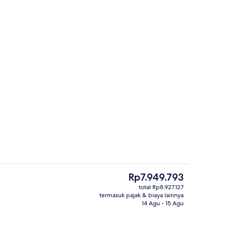
an outdoor
Pemandangan dari properti
Harga
Rp7.949.793
saat
total Rp8.927.127
ini
termasuk pajak & biaya lainnya
e Superior, pemandangan kebun | Teras/patio
Prasmanan
Rp7.949.793
14 Agu - 15 Agu