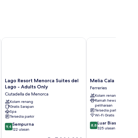
Lago Resort Menorca Suites del Lago - Adults Only
Melia Cala Galdana - 
Lago
Melia
Lago Resort Menorca Suites del
Melia Cala Galdana 
Resort
Cala
Lago - Adults Only
Ferreries
Menorca
Galdana
Ciutadella de Menorca
Kolam renang
Suites
-
Ramah hewan
del
Kolam renang
Menorca
peliharaan
Gratis Sarapan
Lago
Ferreries
Tersedia parkir
Spa
-
Wi-Fi Gratis
Tersedia parkir
Adults
8.8
Luar Biasa
9.4
Only
Sempurna
8,8
9,4
dari
325 ulasan
dari
Ciutadella
122 ulasan
10,
10,
de