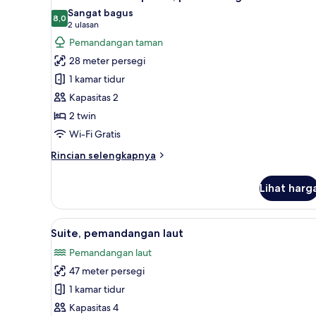
semua
Sangat bagus
foto
8,0
8,0 dari 10
(2
2 ulasan
untuk
ulasan)
Pemandangan taman
Kamar
28 meter persegi
Double
1 kamar tidur
Superior,
Kapasitas 2
pemandangan
2 twin
kebun
Wi-Fi Gratis
Rincian
Rincian selengkapnya
lebih
lanjut
Lihat harg
untuk
Kamar
Double
Lihat
Suite, pemandangan laut | P
6
Superior,
Suite, pemandangan laut
semua
pemandangan
Pemandangan laut
kebun
foto
47 meter persegi
untuk
Suite,
1 kamar tidur
pemandangan
Kapasitas 4