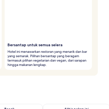
Bersantap untuk semua selera
Hotel ini menawarkan restoran yang menarik dan bar
yang semarak. Pilihan bersantap yang beragam
termasuk pilihan vegetarian dan vegan, dari sarapan
hingga makanan lengkap.
sediaan untuk besok Agu 7 - Agu 8
Periksa ketersediaan untuk akhir peka
Besok
Akhir pekan ini