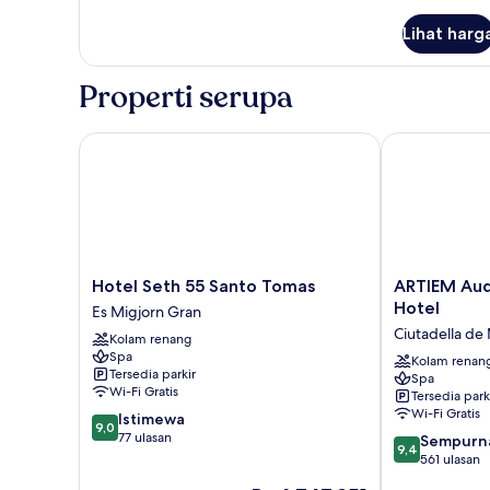
lebih
3
lanjut
Lihat harg
untuk
DOUBLE
WITH
Properti serupa
BALCONY
CAPACITY
3
Hotel Seth 55 Santo Tomas
ARTIEM Audax
Hotel
ARTIEM
Hotel Seth 55 Santo Tomas
ARTIEM Aud
Seth
Audax
Hotel
Es Migjorn Gran
55
-
Ciutadella de
Kolam renang
Santo
Adults
Spa
Tomas
Only
Kolam renan
Tersedia parkir
Spa
Es
Hotel
Wi-Fi Gratis
Tersedia park
Migjorn
Ciutadella
Wi-Fi Gratis
9.0
Istimewa
Gran
de
9,0
dari
77 ulasan
9.4
Menorca
Sempurn
9,4
10,
dari
561 ulasan
Istimewa,
10,