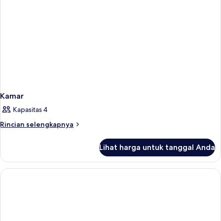
Kamar
Kapasitas 4
Rincian
Rincian selengkapnya
lebih
lanjut
Lihat harga untuk tanggal Anda
untuk
Kamar