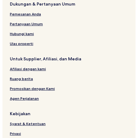
Dukungan & Pertanyaan Umum
s
&
a
s
A
u
u
V
O
S
s
l
m
x
i
Pemesanan Anda
n
p
l
R
u
l
l
a
I
e
r
l
Pertanyaan Umum
y
n
s
y
a
c
o
R
g
Hubungi kami
l
r
e
e
u
t
s
Ulas properti
s
&
o
i
S
r
Untuk Supplier, Afiliasi, dan Media
v
p
t
e
a
&
Afiliasi dengan kami
S
p
Ruang berita
a
-
Promosikan dengan Kami
A
Agen Perjalanan
d
u
l
Kebijakan
t
s
Syarat & Ketentuan
O
n
Privasi