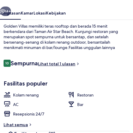
belumnya
Berikutnya
14+
Ringkasan
Kamar
Lokasi
Kebijakan
Golden Villas memiliki teras rooftop dan berada 15 menit
berkendara dari Taman Air Star Beach. Kunjungi restoran yang
merupakan spot sempurna untuk bersantap, dan setelah
bersenang-senang di kolam renang outdoor, bersantailah
menikmati minuman di bar/lounge.Fasilitas unggulan lainnya
meliputi kolam renang anak, toko roti/camilan, dan taman.
Ulasan
Sempurna
10
Lihat total 1 ulasan
10 dari 10
Eksterior
Fasilitas populer
Kolam renang
Restoran
AC
Bar
Resepsionis 24/7
Lihat semua