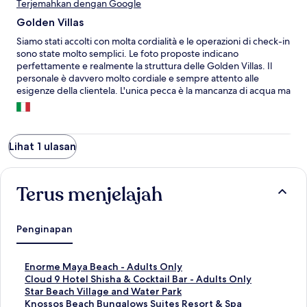
Terjemahkan dengan Google
Golden Villas
Siamo stati accolti con molta cordialità e le operazioni di check-in
sono state molto semplici. Le foto proposte indicano
perfettamente e realmente la struttura delle Golden Villas. Il
personale è davvero molto cordiale e sempre attento alle
esigenze della clientela. L'unica pecca è la mancanza di acqua ma
solo per una sera e le pulizie. Il giorno prima di partire non hanno
pulito la camera e non hanno messo la carta igienica. I bagni
sono da rivedere. Tuttavia le Golden Villas rimangono un ottima
proposta. Il panorama è davvero emozionante e si dorme
Lihat 1 ulasan
tranquillamente. Consigliata una macchina a noleggio.
Terus menjelajah
Penginapan
T
Enorme Maya Beach - Adults Only
a
T
Cloud 9 Hotel Shisha & Cocktail Bar - Adults Only
u
a
T
Star Beach Village and Water Park
t
u
a
T
Knossos Beach Bungalows Suites Resort & Spa