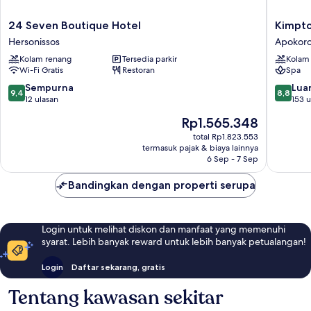
24
Kimpto
24 Seven Boutique Hotel
Kimpto
Seven
La
Hersonissos
Apokor
Boutique
Mer
Kolam renang
Tersedia parkir
Kolam
Hotel
Crete
Wi-Fi Gratis
Restoran
Spa
Hersonissos
Apokoro
9.4
8.8
Sempurna
Luar
9,4
8,8
dari
dari
12 ulasan
153 u
10,
10,
Harga
Rp1.565.348
Sempurna,
Luar
sekarang
12
Biasa,
total Rp1.823.553
Rp1.565.348
termasuk pajak & biaya lainnya
ulasan
153
6 Sep - 7 Sep
ulasan
Bandingkan dengan properti serupa
Login untuk melihat diskon dan manfaat yang memenuhi
syarat. Lebih banyak reward untuk lebih banyak petualangan!
Login
Daftar sekarang, gratis
Tentang kawasan sekitar