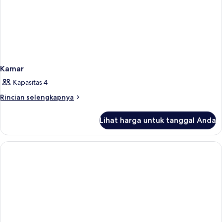
Kamar
Kapasitas 4
Rincian
Rincian selengkapnya
lebih
lanjut
Lihat harga untuk tanggal Anda
untuk
Kamar