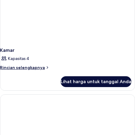
Kamar
Kapasitas 4
Rincian
Rincian selengkapnya
lebih
lanjut
Lihat harga untuk tanggal Anda
untuk
Kamar