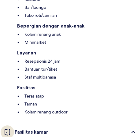
Bar/lounge
Toko roti/camilan
Bepergian dengan anak-anak
Kolam renang anak
Minimarket
Layanan
Resepsionis 24 jam
Bantuan tur/tiket
Staf multibahasa
Fasilitas
Teras atap
Taman
Kolam renang outdoor
Fasilitas kamar