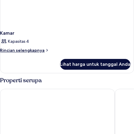
Kamar
Kapasitas 4
Rincian
Rincian selengkapnya
lebih
lanjut
Lihat harga untuk tanggal Anda
untuk
Kamar
Properti serupa
24 Seven Boutique Hotel
Kimpton 