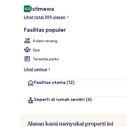
Marina
Ulasan
Istimewa
9,2
9,2 dari 10
Lihat total 399 ulasan
Fasilitas populer
Kolam renang
Spa
Tersedia parkir
Lihat semua
Fasilitas utama
(12)
Seperti di rumah sendiri
(6)
Alasan kami menyukai properti ini