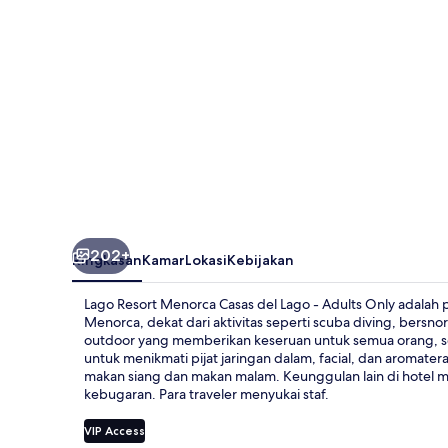
del
Lago
-
Adults
Only
202+
Ringkasan
Kamar
Lokasi
Kebijakan
Lago Resort Menorca Casas del Lago - Adults Only adalah p
Menorca, dekat dari aktivitas seperti scuba diving, bersn
outdoor yang memberikan keseruan untuk semua orang, s
untuk menikmati pijat jaringan dalam, facial, dan aromate
makan siang dan makan malam. Keunggulan lain di hotel me
kebugaran. Para traveler menyukai staf.
VIP Access