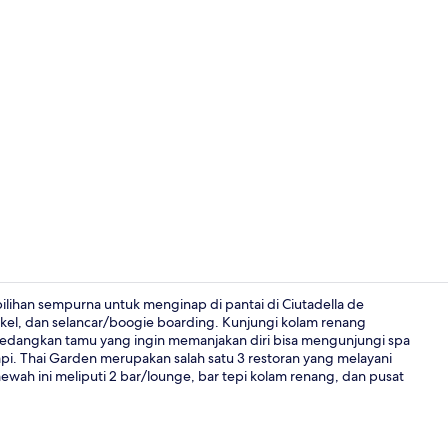
3 restoran; 
ilihan sempurna untuk menginap di pantai di Ciutadella de
orkel, dan selancar/boogie boarding. Kunjungi kolam renang
edangkan tamu yang ingin memanjakan diri bisa mengunjungi spa
3 restoran; 
rapi. Thai Garden merupakan salah satu 3 restoran yang melayani
wah ini meliputi 2 bar/lounge, bar tepi kolam renang, dan pusat