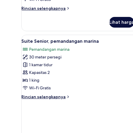
lantai
Rincian
Rincian selengkapnya
dasar
lebih
lanjut
Lihat harg
untuk
Studio
Suite
Lihat
Suite Senior, pemandangan mar
13
Eksklusif,
Suite Senior, pemandangan marina
semua
teras,
Pemandangan marina
lantai
foto
dasar
30 meter persegi
untuk
Suite
1 kamar tidur
Senior,
Kapasitas 2
pemandangan
1 king
marina
Wi-Fi Gratis
Rincian
Rincian selengkapnya
lebih
lanjut
untuk
Suite
Senior,
pemandangan