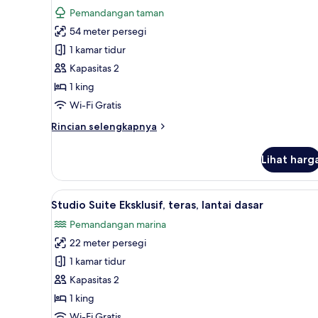
untuk
ulasan)
Pemandangan taman
Suite,
54 meter persegi
balkon,
1 kamar tidur
pemandangan
Kapasitas 2
kebun
1 king
(2
adults)
Wi-Fi Gratis
Rincian
Rincian selengkapnya
lebih
lanjut
Lihat harg
untuk
Suite,
balkon,
Lihat
Studio Suite Eksklusif, teras, l
5
pemandangan
Studio Suite Eksklusif, teras, lantai dasar
semua
kebun
Pemandangan marina
(2
foto
adults)
22 meter persegi
untuk
Studio
1 kamar tidur
Suite
Kapasitas 2
Eksklusif,
1 king
teras,
Wi-Fi Gratis