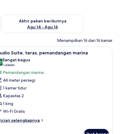
n ini Agu 7 - Agu 9
Periksa ketersediaan untuk akhir pekan berikutnya Agu 14 - A
Akhir pekan berikutnya
Agu 14 - Agu 16
Menampilkan 16 dari 16 kamar
 dan kedap suara
ihat
Studio Suite, teras, pemandangan marina | Mi
12
udio Suite, teras, pemandangan marina
emua
Sangat bagus
oto
0
8,0 dari 10
(1
1 ulasan
ntuk
ulasan)
Pemandangan marina
tudio
44 meter persegi
ite,
1 kamar tidur
ras,
Kapasitas 2
emandangan
1 king
arina
Wi-Fi Gratis
ncian
ncian selengkapnya
bih
njut