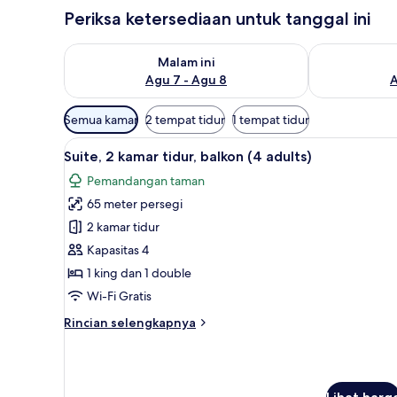
Periksa ketersediaan untuk tanggal ini
Periksa ketersediaan untuk malam ini Agu 7 - Agu 8
Periksa keter
Malam ini
Agu 7 - Agu 8
A
Filter
Semua kamar
2 tempat tidur
1 tempat tidur
tersedia
Lihat
Minibar, brankas, tirai kedap 
untuk
17
Suite, 2 kamar tidur, balkon (4 adults)
semua
kamar
Pemandangan taman
foto
65 meter persegi
untuk
Suite,
2 kamar tidur
2
Kapasitas 4
kamar
1 king dan 1 double
tidur,
Wi-Fi Gratis
balkon
Rincian
Rincian selengkapnya
(4
lebih
adults)
lanjut
untuk
Suite,