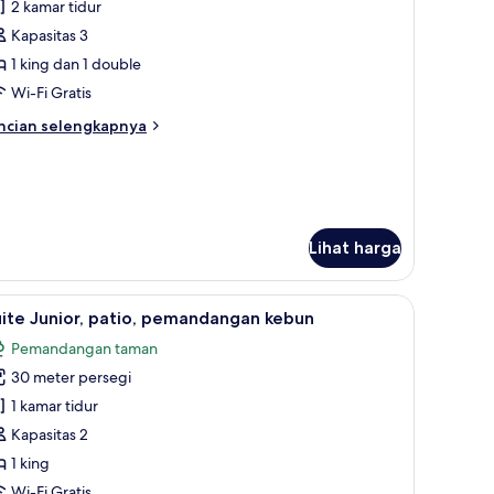
rina
2 kamar tidur
ntuk
ite,
Kapasitas 3
1 king dan 1 double
amar
Wi-Fi Gratis
dur,
ncian
ncian selengkapnya
alkon
bih
3
njut
tuk
dults)
ite,
mar
Lihat harga
dur,
lkon
ng | Teras/patio
ihat
Suite Junior, patio, pemandangan kebun | Min
5
ite Junior, patio, pemandangan kebun
ults)
emua
Pemandangan taman
oto
30 meter persegi
ntuk
uite
1 kamar tidur
unior,
Kapasitas 2
atio,
1 king
emandangan
Wi-Fi Gratis