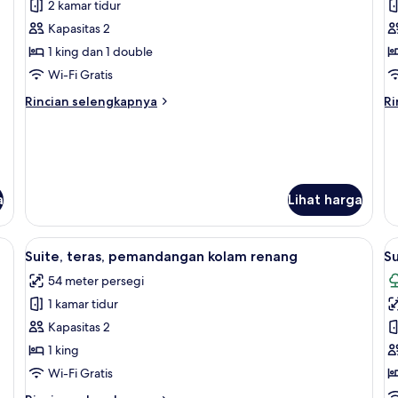
ma
2 kamar tidur
untuk
u
Suite,
Su
Kapasitas 2
2
2
1 king dan 1 double
kamar
k
Wi-Fi Gratis
tidur,
ti
Rincian
Ri
Rincian selengkapnya
Ri
balkon
b
lebih
le
(2
(
lanjut
la
untuk
un
adults)
a
Suite,
Su
2
2
kamar
ka
a
Lihat harga
tidur,
ti
balkon
ba
antai dasar | Minibar, brankas, tirai kedap cahaya, dan kedap suara
(2
Lihat
Suite, teras, pemandangan kolam rena
(3
L
9
Suite, teras, pemandangan kolam renang
Su
adults)
ad
semua
s
54 meter persegi
foto
f
1 kamar tidur
untuk
u
Suite,
S
Kapasitas 2
teras,
J
1 king
pemandangan
p
Wi-Fi Gratis
kolam
p