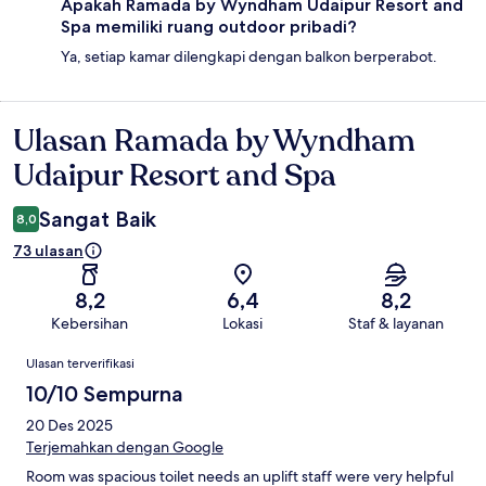
Apakah Ramada by Wyndham Udaipur Resort and
Spa memiliki ruang outdoor pribadi?
Ya, setiap kamar dilengkapi dengan balkon berperabot.
Ulasan Ramada by Wyndham
Ulasan
Udaipur Resort and Spa
Sangat Baik
8,0
73 ulasan
8,2
6,4
8,2
Kebersihan
Lokasi
Staf & layanan
Ulasan
Ulasan terverifikasi
10/10 Sempurna
20 Des 2025
Terjemahkan dengan Google
Room was spacious toilet needs an uplift staff were very helpful