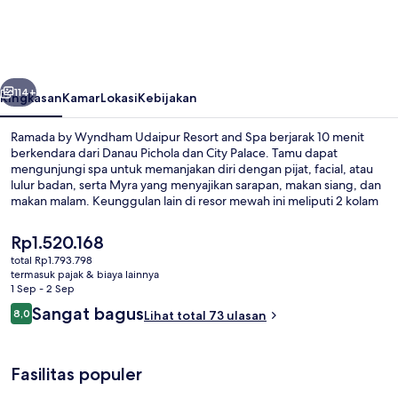
Wyndham
Udaipur
Resort
belumnya
Berikutnya
and
114+
Ringkasan
Kamar
Lokasi
Kebijakan
Spa
Ramada by Wyndham Udaipur Resort and Spa berjarak 10 menit
berkendara dari Danau Pichola dan City Palace. Tamu dapat
mengunjungi spa untuk memanjakan diri dengan pijat, facial, atau
lulur badan, serta Myra yang menyajikan sarapan, makan siang, dan
makan malam. Keunggulan lain di resor mewah ini meliputi 2 kolam
renang outdoor, bar/lounge, dan klub kesehatan.
Harga
Rp1.520.168
saat
total Rp1.793.798
ini
termasuk pajak & biaya lainnya
Eksterior
Rp1.520.168
1 Sep - 2 Sep
Ulasan
Sangat bagus
8,0
Lihat total 73 ulasan
8,0 dari 10
Fasilitas populer