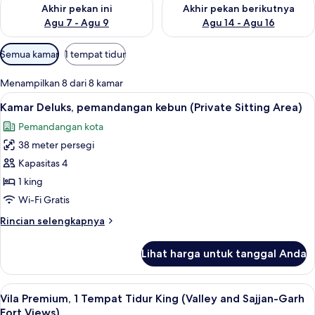
Periksa ketersediaan untuk akhir pekan ini Agu 7 - Agu 9
Periksa ketersediaan untuk ak
Akhir pekan ini
Akhir pekan berikutnya
Agu 7 - Agu 9
Agu 14 - Agu 16
Filter
Semua kamar
1 tempat tidur
tersedia
untuk
Menampilkan 8 dari 8 kamar
kamar
Lihat
Seprai Frette Italia, seprai premium, 
11
Kamar Deluks, pemandangan kebun (Private Sitting Area)
semua
Pemandangan kota
foto
38 meter persegi
untuk
Kamar
Kapasitas 4
Deluks,
1 king
pemandangan
Wi-Fi Gratis
kebun
Rincian
Rincian selengkapnya
(Private
lebih
Sitting
lanjut
Lihat harga untuk tanggal Anda
untuk
Area)
Kamar
Deluks,
Lihat
Vila Premium, 1 Tempat Tidur King (Val
6
pemandangan
Vila Premium, 1 Tempat Tidur King (Valley and Sajjan-Garh
semua
kebun
Fort Views)