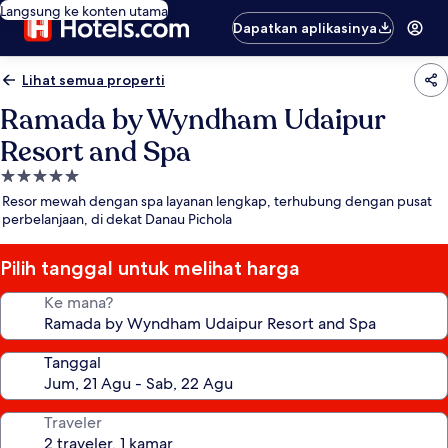
Langsung ke konten utama
Dapatkan aplikasinya
Lihat semua properti
Ramada by Wyndham Udaipur
Resort and Spa
Properti
bintang
Resor mewah dengan spa layanan lengkap, terhubung dengan pusat
5.0
perbelanjaan, di dekat Danau Pichola
Pilih tanggal untuk melihat harga
Ke mana?
Tanggal
Traveler