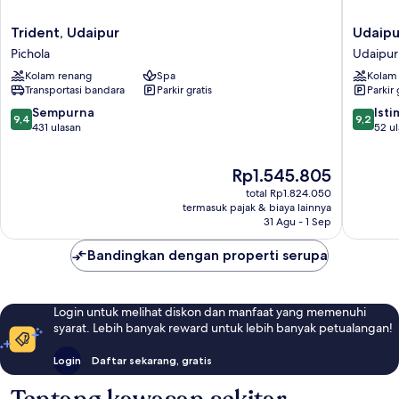
Trident,
Udaipur
Trident, Udaipur
Udaipu
Udaipur
Marriott
Pichola
Udaipur
Pichola
Hotel
Kolam renang
Spa
Kolam
Udaipur
Transportasi bandara
Parkir gratis
Parkir 
9.4
9.2
Sempurna
Ist
9,4
9,2
dari
dari
431 ulasan
52 u
10,
10,
Sempurna,
Istimew
Harga
Rp1.545.805
431
52
sekarang
ulasan
ulasan
total Rp1.824.050
Rp1.545.805
termasuk pajak & biaya lainnya
31 Agu - 1 Sep
Bandingkan dengan properti serupa
Login untuk melihat diskon dan manfaat yang memenuhi
syarat. Lebih banyak reward untuk lebih banyak petualangan!
Login
Daftar sekarang, gratis