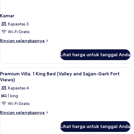
Kamar
Kapasitas 3
Wi-Fi Gratis
Rincian
Rincian selengkapnya
lebih
lanjut
Lihat harga untuk tanggal Anda
untuk
Kamar
Lihat
Seprai Frette Italia, seprai premium, 
3
Premium Villa, 1 King Bed (Valley and Sajjan-Garh Fort
semua
Views)
foto
Kapasitas 4
untuk
1 king
Premium
Wi-Fi Gratis
Villa,
1
Rincian
Rincian selengkapnya
lebih
King
lanjut
Bed
Lihat harga untuk tanggal Anda
untuk
(Valley
Premium