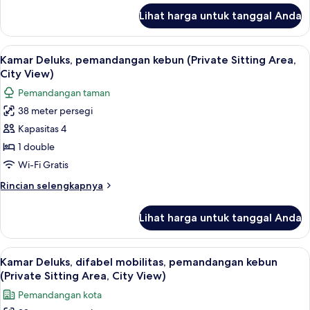
lanjut
pemandangan
Lihat harga untuk tanggal Anda
untuk
halaman
Vila,
(Suite,
1
Lihat
Seprai Frette Italia, seprai premium, 
9
Separate
Tempat
Kamar Deluks, pemandangan kebun (Private Sitting Area,
semua
Tidur
Living
City View)
King,
foto
Room)
Pemandangan taman
pemandangan
untuk
halaman
38 meter persegi
Kamar
(Suite,
Kapasitas 4
Deluks,
Separate
Living
pemandangan
1 double
Room)
kebun
Wi-Fi Gratis
(Private
Rincian
Rincian selengkapnya
Sitting
lebih
Area,
lanjut
Lihat harga untuk tanggal Anda
untuk
City
Kamar
View)
Deluks,
Lihat
Seprai Frette Italia, seprai premium, 
10
pemandangan
Kamar Deluks, difabel mobilitas, pemandangan kebun
semua
kebun
(Private Sitting Area, City View)
(Private
foto
Pemandangan kota
Sitting
untuk
Area,