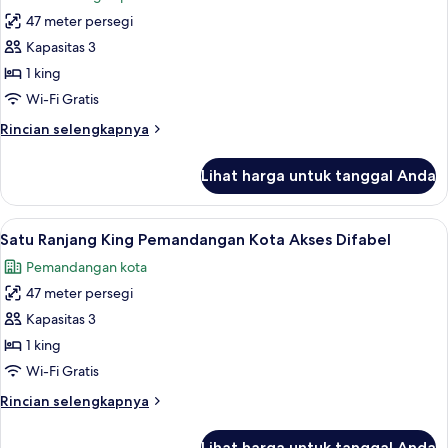
untuk
pemandangan
47 meter persegi
Kamar,
kota
Kapasitas 3
1
Tempat
1 king
Tidur
Wi-Fi Gratis
King,
Rincian
Rincian selengkapnya
akses
lebih
difabel,
lanjut
Lihat harga untuk tanggal Anda
untuk
pemandangan
Kamar,
pelabuhan
1
Lihat
Pemandangan kota
3
Tempat
Satu Ranjang King Pemandangan Kota Akses Difabel
semua
Tidur
Pemandangan kota
King,
foto
akses
47 meter persegi
untuk
difabel,
Satu
Kapasitas 3
pemandangan
Ranjang
pelabuhan
1 king
King
Wi-Fi Gratis
Pemandangan
Rincian
Rincian selengkapnya
Kota
lebih
Akses
lanjut
Lihat harga untuk tanggal Anda