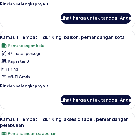
Tidur
Rincian
Rincian selengkapnya
King,
lebih
pemandangan
lanjut
Lihat harga untuk tanggal Anda
untuk
pelabuhan
Kamar,
1
Lihat
Balkon
5
Tempat
Kamar, 1 Tempat Tidur King, balkon, pemandangan kota
semua
Tidur
Pemandangan kota
King,
foto
pemandangan
47 meter persegi
untuk
pelabuhan
Kamar,
Kapasitas 3
1
1 king
Tempat
Wi-Fi Gratis
Tidur
Rincian
Rincian selengkapnya
King,
lebih
balkon,
lanjut
Lihat harga untuk tanggal Anda
untuk
pemandangan
Kamar,
kota
1
Lihat
Pemandangan dari properti
5
Tempat
Kamar, 1 Tempat Tidur King, akses difabel, pemandangan
semua
Tidur
pelabuhan
King,
foto
Pemandangan pelabuhan
balkon,