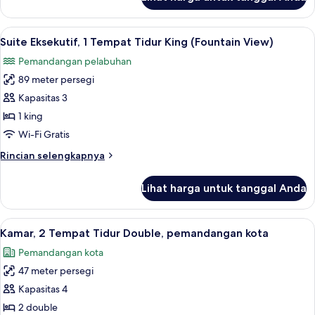
untuk
pelabuhan
Kamar
Premier,
Lihat
Seprai antialergi, selimut bulu angsa,
4
1
Suite Eksekutif, 1 Tempat Tidur King (Fountain View)
semua
Tempat
Pemandangan pelabuhan
Tidur
foto
King,
89 meter persegi
untuk
pemandangan
Suite
Kapasitas 3
pelabuhan
Eksekutif,
1 king
1
Wi-Fi Gratis
Tempat
Rincian
Rincian selengkapnya
Tidur
lebih
King
lanjut
Lihat harga untuk tanggal Anda
untuk
(Fountain
Suite
View)
Eksekutif,
Lihat
Pemandangan kota
4
1
Kamar, 2 Tempat Tidur Double, pemandangan kota
semua
Tempat
Pemandangan kota
Tidur
foto
King
47 meter persegi
untuk
(Fountain
Kamar,
Kapasitas 4
View)
2
2 double