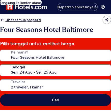
Langsung ke konten utama
Dapatkan aplikasinya
Lihat semua properti
Four Seasons Hotel Baltimore
Pilih tanggal untuk melihat harga
Ke mana?
Tanggal
Traveler
Cari