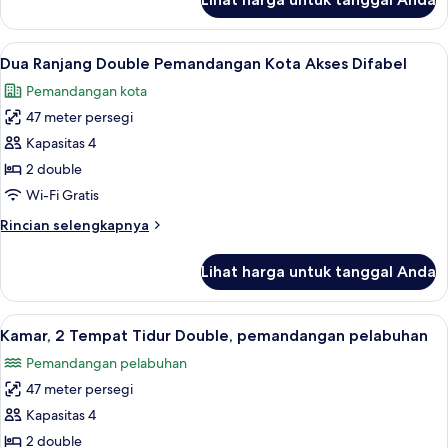
untuk
Difabel
Satu
Ranjang
Lihat
Pemandangan kota
5
King
Dua Ranjang Double Pemandangan Kota Akses Difabel
semua
Pemandangan
Pemandangan kota
Kota
foto
Akses
47 meter persegi
untuk
Difabel
Dua
Kapasitas 4
Ranjang
2 double
Double
Wi-Fi Gratis
Pemandangan
Rincian
Rincian selengkapnya
Kota
lebih
Akses
lanjut
Lihat harga untuk tanggal Anda
untuk
Difabel
Dua
Ranjang
Lihat
Pemandangan dari properti
4
Double
Kamar, 2 Tempat Tidur Double, pemandangan pelabuhan
semua
Pemandangan
Pemandangan pelabuhan
Kota
foto
Akses
47 meter persegi
untuk
Difabel
Kamar,
Kapasitas 4
2
2 double