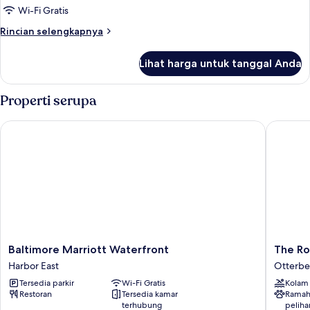
Tempat
Wi-Fi Gratis
Tidur
Rincian
Rincian selengkapnya
Double,
lebih
pemandangan
lanjut
Lihat harga untuk tanggal Anda
untuk
kota
Kamar,
2
Properti serupa
Tempat
Tidur
Baltimore Marriott Waterfront
The Roya
Double,
pemandangan
kota
Baltimore
The
Baltimore Marriott Waterfront
The Ro
Marriott
Royal
Harbor East
Otterbe
Waterfront
Sonesta
Tersedia parkir
Wi-Fi Gratis
Kolam
Harbor
Harbor
Restoran
Tersedia kamar
Ramah
East
Court
terhubung
peliha