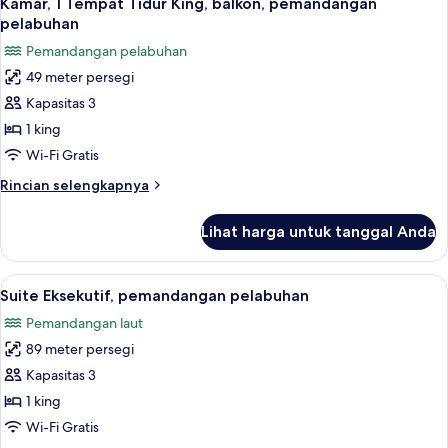
Kamar, 1 Tempat Tidur King, balkon, pemandangan
semua
Tidur
pelabuhan
Double,
foto
Pemandangan pelabuhan
akses
untuk
difabel,
49 meter persegi
Kamar,
pemandangan
Kapasitas 3
1
pelabuhan
Tempat
1 king
Tidur
Wi-Fi Gratis
King,
Rincian
Rincian selengkapnya
balkon,
lebih
pemandangan
lanjut
Lihat harga untuk tanggal Anda
untuk
pelabuhan
Kamar,
1
Lihat
Seprai antialergi, selimut bulu angsa,
4
Tempat
Suite Eksekutif, pemandangan pelabuhan
semua
Tidur
Pemandangan laut
King,
foto
balkon,
89 meter persegi
untuk
pemandangan
Suite
Kapasitas 3
pelabuhan
Eksekutif,
1 king
pemandangan
Wi-Fi Gratis
pelabuhan