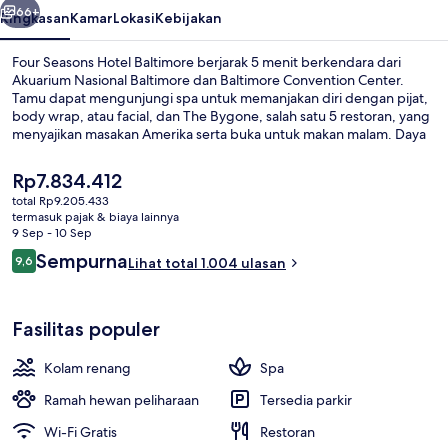
66+
Ringkasan
Kamar
Lokasi
Kebijakan
Four Seasons Hotel Baltimore berjarak 5 menit berkendara dari
Akuarium Nasional Baltimore dan Baltimore Convention Center.
Tamu dapat mengunjungi spa untuk memanjakan diri dengan pijat,
body wrap, atau facial, dan The Bygone, salah satu 5 restoran, yang
menyajikan masakan Amerika serta buka untuk makan malam. Daya
tarik lain di hotel mewah ini meliputi bar tepi kolam renang, pusat
kebugaran 24 jam, dan pusat kebugaran. Para traveler menyukai
Harga
Rp7.834.412
staf. Properti ini berada dekat dengan transportasi umum: Stasiun
saat
total Rp9.205.433
Shot Tower-Market Place berjarak 13 menit.
ini
termasuk pajak & biaya lainnya
Ruang perawatan pasangan, sauna, p
Rp7.834.412
9 Sep - 10 Sep
Ulasan
Sempurna
9,6
Lihat total 1.004 ulasan
9,6 dari 10
Fasilitas populer
Kolam renang
Spa
Ramah hewan peliharaan
Tersedia parkir
Wi-Fi Gratis
Restoran