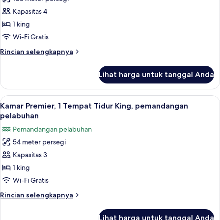
untuk
Suite,
Kapasitas 4
1
1 king
Tempat
Wi-Fi Gratis
Tidur
Rincian
Rincian selengkapnya
King
lebih
(Harbor)
lanjut
Lihat harga untuk tanggal Anda
untuk
Suite,
1
Lihat
Kamar Premier, 1 Tempat Tidur King, p
4
Tempat
Kamar Premier, 1 Tempat Tidur King, pemandangan
semua
Tidur
pelabuhan
King
foto
Pemandangan pelabuhan
(Harbor)
untuk
54 meter persegi
Kamar
Kapasitas 3
Premier,
1
1 king
Tempat
Wi-Fi Gratis
Tidur
Rincian
Rincian selengkapnya
King,
lebih
pemandangan
lanjut
Lihat harga untuk tanggal Anda