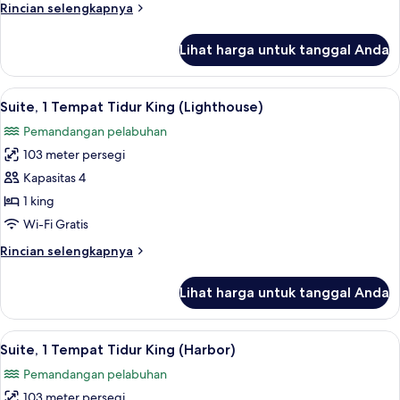
Rincian
Rincian selengkapnya
lebih
lanjut
Lihat harga untuk tanggal Anda
untuk
Suite
Eksekutif,
Lihat
Pemandangan dari kamar
5
pemandangan
Suite, 1 Tempat Tidur King (Lighthouse)
semua
pelabuhan
Pemandangan pelabuhan
foto
103 meter persegi
untuk
Suite,
Kapasitas 4
1
1 king
Tempat
Wi-Fi Gratis
Tidur
Rincian
Rincian selengkapnya
King
lebih
(Lighthouse)
lanjut
Lihat harga untuk tanggal Anda
untuk
Suite,
1
Lihat
Seprai antialergi, selimut bulu angsa,
6
Tempat
Suite, 1 Tempat Tidur King (Harbor)
semua
Tidur
Pemandangan pelabuhan
King
foto
(Lighthouse)
103 meter persegi