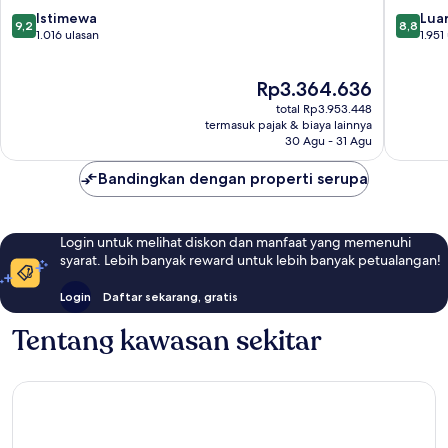
Baltimo
9.2
8.8
Istimewa
Otterbe
Luar
9,2
8,8
dari
dari
1.016 ulasan
1.951
10,
10,
Istimewa,
Luar
Harga
Rp3.364.636
1.016
Biasa,
sekarang
ulasan
1.951
total Rp3.953.448
Rp3.364.636
ulasan
termasuk pajak & biaya lainnya
30 Agu - 31 Agu
Bandingkan dengan properti serupa
Login untuk melihat diskon dan manfaat yang memenuhi
syarat. Lebih banyak reward untuk lebih banyak petualangan!
Login
Daftar sekarang, gratis
Tentang kawasan sekitar