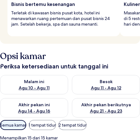
Bisnis bertemu kesenangan
Kuline
Terletak di kawasan bisnis pusat kota, hotel ini
Masakan
menawarkan ruang pertemuan dan pusat bisnis 24
di 5 res
jam. Setelah bekerja, spa dan sauna menanti.
hari de
Opsi kamar
Periksa ketersediaan untuk tanggal ini
Periksa ketersediaan untuk malam ini Agu 10 - Agu 11
Periksa ketersediaan untuk be
Malam ini
Besok
Agu 10 - Agu 11
Agu 11 - Agu 12
Periksa ketersediaan untuk akhir pekan ini Agu 14 - Agu 16
Periksa ketersediaan untuk ak
Akhir pekan ini
Akhir pekan berikutnya
Agu 14 - Agu 16
Agu 21 - Agu 23
Filter
Semua kamar
1 tempat tidur
2 tempat tidur
tersedia
untuk
Menampilkan 15 dari 15 kamar