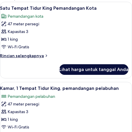
kamar
Lihat
Pemandangan kota
3
Satu Tempat Tidur King Pemandangan Kota
semua
Pemandangan kota
foto
47 meter persegi
untuk
Satu
Kapasitas 3
Tempat
1 king
Tidur
Wi-Fi Gratis
King
Rincian
Rincian selengkapnya
Pemandangan
lebih
Kota
lanjut
Lihat harga untuk tanggal Anda
untuk
Satu
Tempat
Lihat
Pemandangan dari properti
5
Tidur
Kamar, 1 Tempat Tidur King, pemandangan pelabuhan
semua
King
Pemandangan pelabuhan
Pemandangan
foto
Kota
47 meter persegi
untuk
Kamar,
Kapasitas 3
1
1 king
Tempat
Wi-Fi Gratis