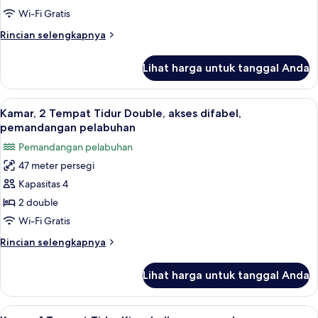
Tempat
Wi-Fi Gratis
Tidur
Rincian
Rincian selengkapnya
Double,
lebih
pemandangan
lanjut
Lihat harga untuk tanggal Anda
untuk
pelabuhan
Kamar,
2
Lihat
Pemandangan dari properti
4
Tempat
Kamar, 2 Tempat Tidur Double, akses difabel,
semua
Tidur
pemandangan pelabuhan
Double,
foto
Pemandangan pelabuhan
pemandangan
untuk
pelabuhan
47 meter persegi
Kamar,
Kapasitas 4
2
Tempat
2 double
Tidur
Wi-Fi Gratis
Double,
Rincian
Rincian selengkapnya
akses
lebih
difabel,
lanjut
Lihat harga untuk tanggal Anda
untuk
pemandangan
Kamar,
pelabuhan
2
Lihat
Seprai antialergi, selimut bulu angsa,
7
Tempat