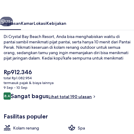
Resort
belumnya
Berikutnya
175+
Ringkasan
Kamar
Lokasi
Kebijakan
Di Crystal Bay Beach Resort, Anda bisa menghabiskan waktu di
pantai sambil menikmati pijat pantai, serta hanya 10 menit dari Pantai
Perak. Nikmati keseruan di kolam renang outdoor untuk semua
orang, sedangkan tamu yang ingin memanjakan diri bisa menikmati
pijat jaringan dalam. Kedai kopi/kafe sempurna untuk menikmati
camilan, selain itu Anda juga bisa menikmati minuman dingin di
bar/lounge. Fasilitas seperti bar tepi kolam renang, teras, dan taman
Harga
Rp912.346
adalah keunggulan lainnya.
saat
total Rp1.082.954
ini
termasuk pajak & biaya lainnya
Pemandangan dari properti
Rp912.346
9 Sep - 10 Sep
Ulasan
Sangat bagus
8,4
Lihat total 190 ulasan
8,4 dari 10
Fasilitas populer
Kolam renang
Spa