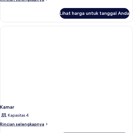
lebih
lanjut
Lihat harga untuk tanggal Anda
untuk
Kamar
Kamar
Kapasitas 4
Rincian
Rincian selengkapnya
lebih