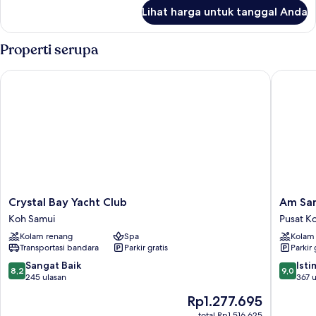
lanjut
Lihat harga untuk tanggal Anda
untuk
Kamar
Properti serupa
Crystal Bay Yacht Club
Am Samu
Crystal
Am
Crystal Bay Yacht Club
Am Sam
Bay
Samui
Koh Samui
Pusat Ko
Yacht
Palace
Kolam renang
Spa
Kolam
Club
Pusat
Transportasi bandara
Parkir gratis
Parkir 
Koh
Kota
Samui
Lamai
8.2
9.0
Sangat Baik
Ist
8,2
9,0
dari
dari
245 ulasan
367 u
10,
10,
Harga
Rp1.277.695
Sangat
Istimew
sekarang
Baik,
367
total Rp1.516.625