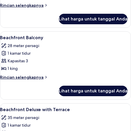
Superior
Rincian
Rincian selengkapnya
lebih
lanjut
Lihat harga untuk tanggal Anda
untuk
Kamar
Double
Lihat
Beachfront Balcony | Balkon
7
Superior
Beachfront Balcony
semua
28 meter persegi
foto
1 kamar tidur
untuk
Beachfront
Kapasitas 3
Balcony
1 king
Rincian
Rincian selengkapnya
lebih
lanjut
Lihat harga untuk tanggal Anda
untuk
Beachfront
Balcony
Lihat
Beachfront Deluxe with Terrace | Pe
12
Beachfront Deluxe with Terrace
semua
35 meter persegi
foto
1 kamar tidur
untuk