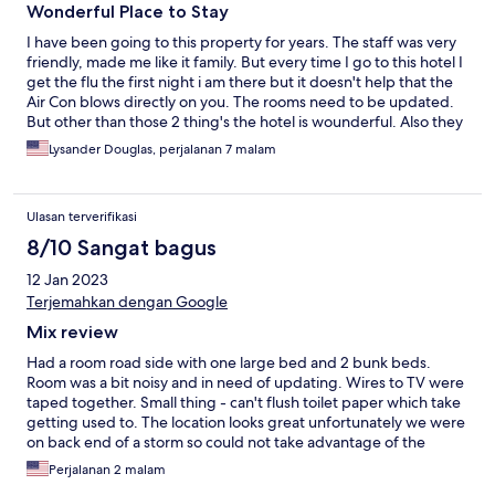
Wonderful Place to Stay
I have been going to this property for years. The staff was very
friendly, made me like it family. But every time I go to this hotel I
get the flu the first night i am there but it doesn't help that the
Air Con blows directly on you. The rooms need to be updated.
But other than those 2 thing's the hotel is wounderful. Also they
took away the free breakfast????
Lysander Douglas, perjalanan 7 malam
Ulasan terverifikasi
8/10 Sangat bagus
12 Jan 2023
Terjemahkan dengan Google
Mix review
Had a room road side with one large bed and 2 bunk beds.
Room was a bit noisy and in need of updating. Wires to TV were
taped together. Small thing - can't flush toilet paper which take
getting used to. The location looks great unfortunately we were
on back end of a storm so could not take advantage of the
ocean as too many waves. The other impact of storm was that
Perjalanan 2 malam
there was trash / debris everywhere on the beach. Otherwise