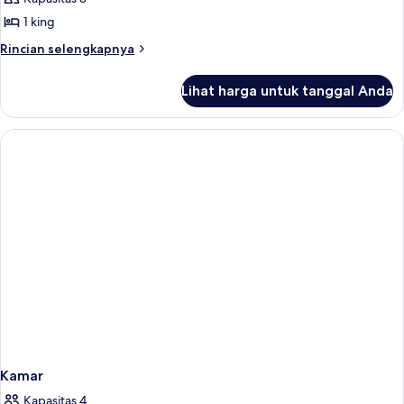
untuk
Seaview
1 king
Room
Rincian
Rincian selengkapnya
lebih
lanjut
Lihat harga untuk tanggal Anda
untuk
Seaview
Room
Kamar
Kapasitas 4