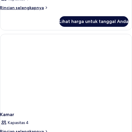
Rincian
Rincian selengkapnya
lebih
lanjut
Lihat harga untuk tanggal Anda
untuk
Kamar
Kamar
Kapasitas 4
Rincian
Rincian selengkapnya