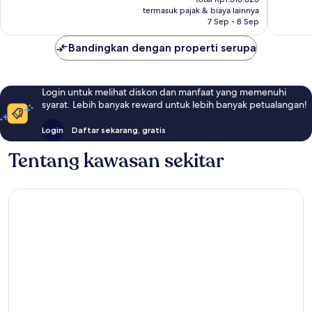
Rp1.277.695
termasuk pajak & biaya lainnya
245
ulasan
7 Sep - 8 Sep
ulasan
Bandingkan dengan properti serupa
Login untuk melihat diskon dan manfaat yang memenuhi
syarat. Lebih banyak reward untuk lebih banyak petualangan!
Login
Daftar sekarang, gratis
Tentang kawasan sekitar