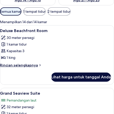
Agu 14 - Agu 16
Agu 21 - Agu 23
Filter
Semua kamar
1 tempat tidur
2 tempat tidur
tersedia
untuk
Menampilkan 14 dari 14 kamar
kamar
Lihat
Deluxe Beachfront Room | Seprai premi
19
Deluxe Beachfront Room
semua
30 meter persegi
foto
1 kamar tidur
untuk
Deluxe
Kapasitas 3
Beachfront
1 king
Room
Rincian
Rincian selengkapnya
lebih
lanjut
Lihat harga untuk tanggal Anda
untuk
Deluxe
Beachfront
Lihat
Grand Seaview Suite | Pemandangan 
12
Room
Grand Seaview Suite
semua
Pemandangan laut
foto
32 meter persegi
untuk
Grand
1 kamar tidur