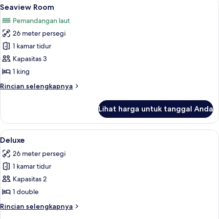
Lihat
Seaview Room | Seprai premium, bantal
22
Seaview Room
semua
Pemandangan laut
foto
26 meter persegi
untuk
Seaview
1 kamar tidur
Room
Kapasitas 3
1 king
Rincian
Rincian selengkapnya
lebih
lanjut
Lihat harga untuk tanggal Anda
untuk
Seaview
Room
Lihat
Deluxe | Seprai premium, bantalan ekst
7
Deluxe
semua
26 meter persegi
foto
1 kamar tidur
untuk
Deluxe
Kapasitas 2
1 double
Rincian
Rincian selengkapnya
lebih