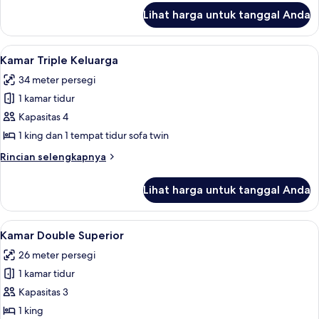
lanjut
Lihat harga untuk tanggal Anda
untuk
Deluxe
Lihat
Kamar Triple Keluarga | Seprai premium
16
Kamar Triple Keluarga
semua
34 meter persegi
foto
1 kamar tidur
untuk
Kamar
Kapasitas 4
Triple
1 king dan 1 tempat tidur sofa twin
Keluarga
Rincian
Rincian selengkapnya
lebih
lanjut
Lihat harga untuk tanggal Anda
untuk
Kamar
Triple
Lihat
Kamar Double Superior | Seprai premiu
12
Keluarga
Kamar Double Superior
semua
26 meter persegi
foto
1 kamar tidur
untuk
Kamar
Kapasitas 3
Double
1 king