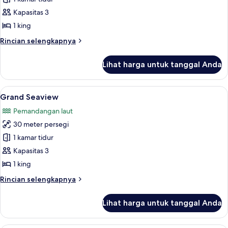
Seaview
Kapasitas 3
Suite
1 king
Rincian
Rincian selengkapnya
lebih
lanjut
Lihat harga untuk tanggal Anda
untuk
Grand
Seaview
Lihat
Grand Seaview | Pemandangan pantai
8
Suite
Grand Seaview
semua
Pemandangan laut
foto
30 meter persegi
untuk
Grand
1 kamar tidur
Seaview
Kapasitas 3
1 king
Rincian
Rincian selengkapnya
lebih
lanjut
Lihat harga untuk tanggal Anda
untuk
Grand
Seaview