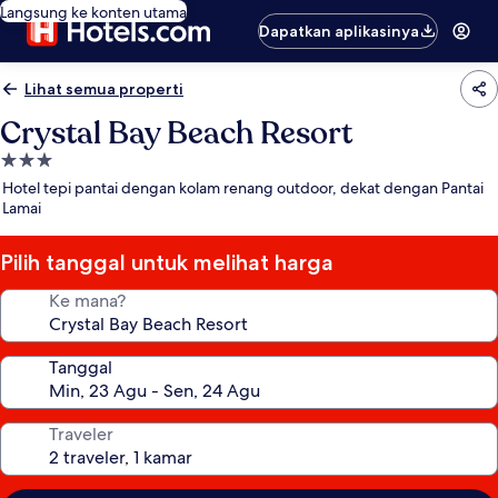
Langsung ke konten utama
Dapatkan aplikasinya
Lihat semua properti
Crystal Bay Beach Resort
Properti
bintang
Hotel tepi pantai dengan kolam renang outdoor, dekat dengan Pantai
3.0
Lamai
Pilih tanggal untuk melihat harga
Ke mana?
Tanggal
Traveler