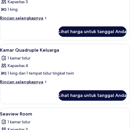
Beachfront
Kapasitas 3
Deluxe
1 king
with
Rincian
Rincian selengkapnya
Terrace
lebih
lanjut
Lihat harga untuk tanggal Anda
untuk
Beachfront
Deluxe
Lihat
Kamar Quadruple Keluarga | Seprai pre
5
with
Kamar Quadruple Keluarga
semua
Terrace
1 kamar tidur
foto
Kapasitas 4
untuk
Kamar
1 king dan 1 tempat tidur tingkat twin
Quadruple
Rincian
Rincian selengkapnya
Keluarga
lebih
lanjut
Lihat harga untuk tanggal Anda
untuk
Kamar
Quadruple
Lihat
Seaview Room | Teras/patio
9
Keluarga
Seaview Room
semua
1 kamar tidur
foto
Kapasitas 3