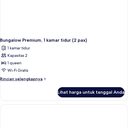
Bungalow Premium, 1 kamar tidur (2 pax)
1 kamar tidur
Kapasitas 2
1 queen
Wi-Fi Gratis
Rincian
Rincian selengkapnya
lebih
lanjut
Lihat harga untuk tanggal Anda
untuk
Bungalow
Premium,
1
kamar
tidur
(2