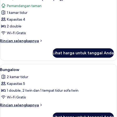
Pemandangan taman
1 kamar tidur
Kapasitas 4
2 double
Wi-Fi Gratis
Rincian
Rincian selengkapnya
lebih
lanjut
Lihat harga untuk tanggal Anda
untuk
Tenda,
2
Lihat
Bungalow | 1 kamar tidur, Wi-Fi gratis,
6
kamar
Bungalow
semua
tidur
2 kamar tidur
(Glamping)
foto
Kapasitas 5
untuk
Bungalow
1 double, 2 twin dan 1 tempat tidur sofa twin
Wi-Fi Gratis
Rincian
Rincian selengkapnya
lebih
lanjut