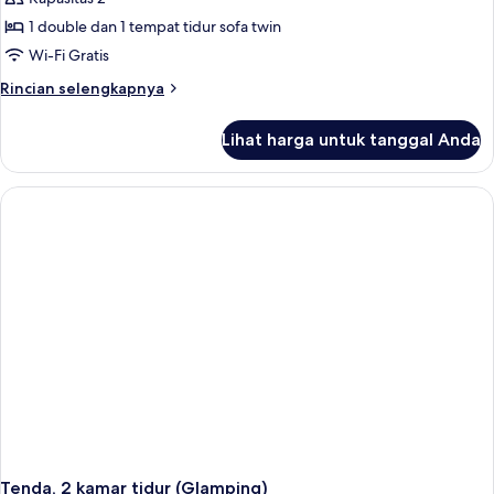
untuk
Bungalow,
1 double dan 1 tempat tidur sofa twin
1
Wi-Fi Gratis
kamar
Rincian
Rincian selengkapnya
tidur,
lebih
dapur
lanjut
Lihat harga untuk tanggal Anda
untuk
kecil
Bungalow,
(2
1
pax)
kamar
tidur,
dapur
kecil
(2
pax)
Tenda, 2 kamar tidur (Glamping)