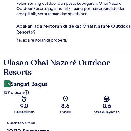
kolam renang outdoor dan pusat kebugaran. Ohai Nazaré
Outdoor Resorts juga memiliki ruang permainan/arcade dan
area piknik, serta taman dan splash pad.
Apakah ada restoran di dekat Ohai Nazaré Outdoor
Resorts?
Ya, ada restoran di properti.
Ulasan Ohai Nazaré Outdoor
Ulasan
Resorts
Sangat Bagus
8,6
157 ulasan
9,0
8,6
8,6
Kebersihan
Lokasi
Staf & layanan
Ulasan
Ulasan terverifikasi