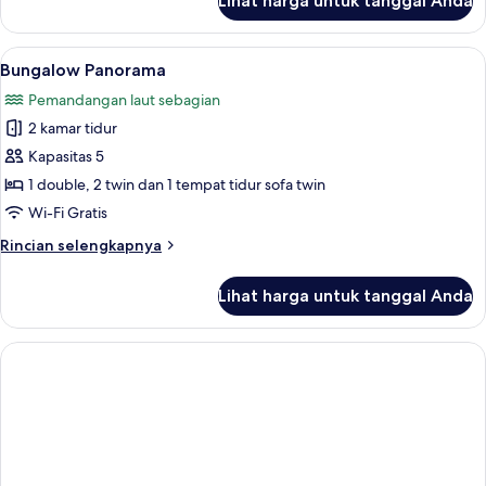
Lihat harga untuk tanggal Anda
untuk
Bungalow
Lihat
Bungalow Panorama | 1 kamar tidur, Wi-
7
Bungalow Panorama
semua
Pemandangan laut sebagian
foto
2 kamar tidur
untuk
Bungalow
Kapasitas 5
Panorama
1 double, 2 twin dan 1 tempat tidur sofa twin
Wi-Fi Gratis
Rincian
Rincian selengkapnya
lebih
lanjut
Lihat harga untuk tanggal Anda
untuk
Bungalow
Panorama