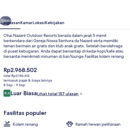
Resorts
belumnya
Berikutnya
50+
Ringkasan
Kamar
Lokasi
Kebijakan
Ohai Nazaré Outdoor Resorts berada dalam jarak 5 menit
berkendara dari Gereja Nossa Senhora da Nazaré serta memiliki
taman bermain air gratis dan klub anak gratis. Setelah berolahraga
di pusat kebugaran, Anda dapat bersantap di kedai kopi/kafe atau
bersantai menikmati minuman di bar/lounge.Fasilitas kolam renang
indoor serta kolam renang outdoor musiman adalah keunggulan
lainnya, dan akomodasi menawarkan shower rainfall dan WiFi gratis.
Harga
Rp2.968.502
saat
total Rp3.146.612
ini
termasuk pajak & biaya lainnya
Tenda Eksklusif, 2 kamar tidur (Glamping
Rp2.968.502
8 Sep - 9 Sep
Ulasan
Luar Biasa
8,6
Lihat total 157 ulasan
8,6 dari 10
Fasilitas populer
Kolam renang
Ramah hewan peliharaan