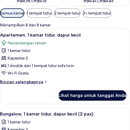
Agu 14 - Agu 16
Agu 21 - Agu 23
Filter
Semua kamar
1 tempat tidur
2 tempat tidur
3+ tempat tidur
tersedia
untuk
Menampilkan 8 dari 8 kamar
kamar
Lihat
Apartemen, 1 kamar tidur, dapur kecil | 
5
Apartemen, 1 kamar tidur, dapur kecil
semua
Pemandangan taman
foto
1 kamar tidur
untuk
Apartemen,
Kapasitas 3
1
1 double dan 1 tempat tidur sofa twin
kamar
Wi-Fi Gratis
tidur,
Rincian
Rincian selengkapnya
dapur
lebih
kecil
lanjut
Lihat harga untuk tanggal Anda
untuk
Apartemen,
1
Lihat
Bungalow, 1 kamar tidur, dapur kecil (2 
4
kamar
Bungalow, 1 kamar tidur, dapur kecil (2 pax)
semua
tidur,
1 kamar tidur
dapur
foto
kecil
Kapasitas 2