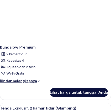
pax)
Bungalow Premium
2 kamar tidur
Kapasitas 4
1 queen dan 2 twin
Wi-Fi Gratis
Rincian
Rincian selengkapnya
lebih
lanjut
Lihat harga untuk tanggal Anda
untuk
Bungalow
Premium
Lihat
Tenda Eksklusif, 2 kamar tidur (Glamping
3
Tenda Eksklusif, 2 kamar tidur (Glamping)