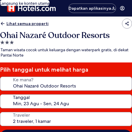
Langsung ke konten utama
Dapatkan aplikasinya
Lihat semua properti
Ohai Nazaré Outdoor Resorts
Properti
bintang
Taman wisata cocok untuk keluarga dengan waterpark gratis, di dekat
3.0
Pantai Norte
Pilih tanggal untuk melihat harga
Ke mana?
Tanggal
Traveler