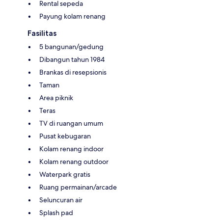
Rental sepeda
Payung kolam renang
Fasilitas
5 bangunan/gedung
Dibangun tahun 1984
Brankas di resepsionis
Taman
Area piknik
Teras
TV di ruangan umum
Pusat kebugaran
Kolam renang indoor
Kolam renang outdoor
Waterpark gratis
Ruang permainan/arcade
Seluncuran air
Splash pad