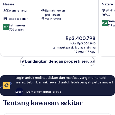
Praia
Oceano
Nazaré
Nazaré
Nazaré
Nazaré
Kolam renang
Ramah hewan
Wi-Fi 
peliharaan
AC
Tersedia parkir
Wi-Fi Gratis
8.4
San
8,4
9.0
Istimewa
dari
719 u
9,0
dari
766 ulasan
10,
10,
Sangat
Harga
Rp3.400.798
Istimewa,
Baik,
sekarang
766
total Rp3.604.846
719
Rp3.400.798
termasuk pajak & biaya lainnya
ulasan
ulasan
16 Agu - 17 Agu
Bandingkan dengan properti serupa
Login untuk melihat diskon dan manfaat yang memenuhi
syarat. Lebih banyak reward untuk lebih banyak petualangan!
Login
Daftar sekarang, gratis
Tentang kawasan sekitar