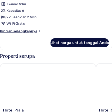
semua
1 kamar tidur
foto
Kapasitas 6
untuk
Tenda
2 queen dan 2 twin
Eksklusif,
Wi-Fi Gratis
2
Rincian
Rincian selengkapnya
kamar
lebih
tidur
lanjut
Lihat harga untuk tanggal Anda
untuk
(Glamping)
Tenda
Eksklusif,
Properti serupa
2
kamar
Hotel Praia
Hotel O
tidur
(Glamping)
Hotel
Hotel
Hotel Praia
Hotel