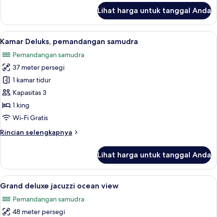
lanjut
Lihat harga untuk tanggal Anda
untuk
Beachfront
pool
Lihat
Kamar Deluks, pemandangan samudra | 
7
villa
Kamar Deluks, pemandangan samudra
semua
Pemandangan samudra
foto
37 meter persegi
untuk
Kamar
1 kamar tidur
Deluks,
Kapasitas 3
pemandangan
1 king
samudra
Wi-Fi Gratis
Rincian
Rincian selengkapnya
lebih
lanjut
Lihat harga untuk tanggal Anda
untuk
Kamar
Deluks,
Lihat
Grand deluxe jacuzzi ocean view | Mini
7
pemandangan
Grand deluxe jacuzzi ocean view
semua
samudra
Pemandangan samudra
foto
48 meter persegi
untuk