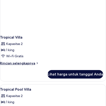
Tropical Villa
Kapasitas 2
1 king
Wi-Fi Gratis
Rincian
Rincian selengkapnya
lebih
lanjut
Lihat harga untuk tanggal Anda
untuk
Tropical
Villa
Lihat
Minibar gratis, brankas, meja kerja, d
4
Tropical Pool Villa
semua
Kapasitas 2
foto
1 king
untuk