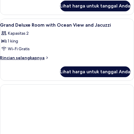
lanjut
Lihat harga untuk tanggal Anda
untuk
Presidential
Pool
Lihat
Minibar gratis, brankas, meja kerja, d
6
Villa
Grand Deluxe Room with Ocean View and Jacuzzi
semua
Two
Kapasitas 2
Bedroom
foto
1 king
untuk
Grand
Wi-Fi Gratis
Deluxe
Rincian
Rincian selengkapnya
Room
lebih
lanjut
with
Lihat harga untuk tanggal Anda
untuk
Ocean
Grand
View
Deluxe
and
Room
with
Jacuzzi
Ocean
View
and
Jacuzzi