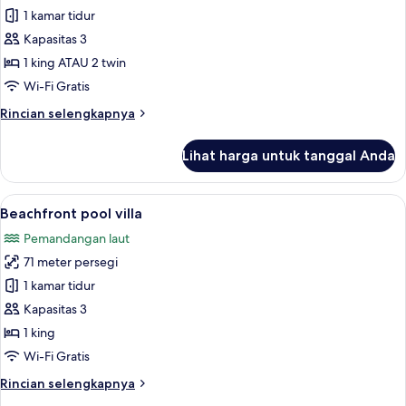
Tropical
1 kamar tidur
Pool
Kapasitas 3
Villa
1 king ATAU 2 twin
Wi-Fi Gratis
Rincian
Rincian selengkapnya
lebih
lanjut
Lihat harga untuk tanggal Anda
untuk
Tropical
Pool
Lihat
Beachfront pool villa | Minibar gratis
7
Villa
Beachfront pool villa
semua
Pemandangan laut
foto
71 meter persegi
untuk
Beachfront
1 kamar tidur
pool
Kapasitas 3
villa
1 king
Wi-Fi Gratis
Rincian
Rincian selengkapnya
lebih