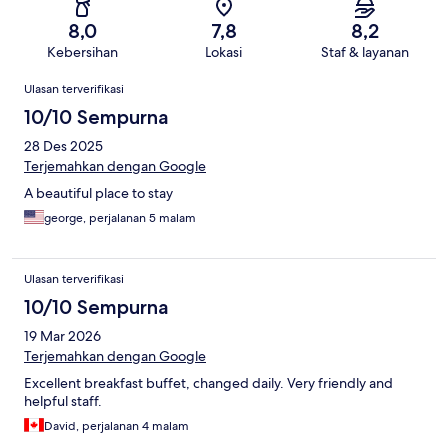
8,0
7,8
8,2
Kebersihan
Lokasi
Staf & layanan
Ulasan
Ulasan terverifikasi
10/10 Sempurna
28 Des 2025
Terjemahkan dengan Google
A beautiful place to stay
george, perjalanan 5 malam
Ulasan terverifikasi
10/10 Sempurna
19 Mar 2026
Terjemahkan dengan Google
Excellent breakfast buffet, changed daily. Very friendly and
helpful staff.
David, perjalanan 4 malam