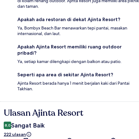
di kolam renang outdoor. Ajinta Resort juga memiliki area piknik
dan taman.
Apakah ada restoran di dekat Ajinta Resort?
Ya, Bombyx Beach Bar menawarkan tepi pantai, masakan
internasional, dan laut.
Apakah Ajinta Resort memiliki ruang outdoor
pribadi?
Ya, setiap kamar dilengkapi dengan balkon atau patio.
Seperti apa area di sekitar Ajinta Resort?
Ajinta Resort berada hanya 1 menit berjalan kaki dari Pantai
Takhian.
Ulasan Ajinta Resort
Ulasan
Sangat Baik
8,0
222 ulasan