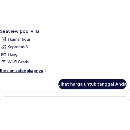
Seaview pool villa
1 kamar tidur
Kapasitas 3
1 king
Wi-Fi Gratis
Rincian
Rincian selengkapnya
lebih
lanjut
Lihat harga untuk tanggal Anda
untuk
Seaview
pool
villa