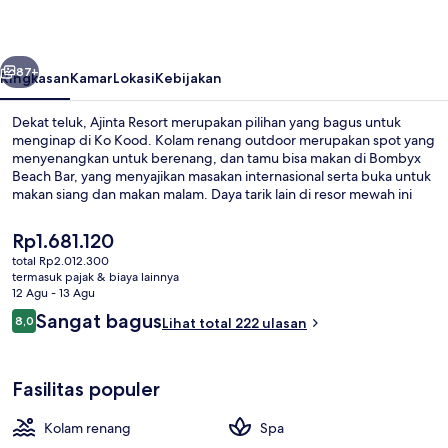
belumnya
Berikutnya
87+
Ringkasan
Kamar
Lokasi
Kebijakan
Dekat teluk, Ajinta Resort merupakan pilihan yang bagus untuk
menginap di Ko Kood. Kolam renang outdoor merupakan spot yang
menyenangkan untuk berenang, dan tamu bisa makan di Bombyx
Beach Bar, yang menyajikan masakan internasional serta buka untuk
makan siang dan makan malam. Daya tarik lain di resor mewah ini
meliputi bar pantai, toko roti/camilan, dan teras.
Harga
Rp1.681.120
saat
total Rp2.012.300
ini
termasuk pajak & biaya lainnya
Eksterior
Rp1.681.120
12 Agu - 13 Agu
Ulasan
Sangat bagus
8,0
Lihat total 222 ulasan
8,0 dari 10
Fasilitas populer
Kolam renang
Spa