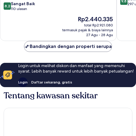
9,8
8.2
Sangat Baik
dari
297 
8,2
dari
110 ulasan
10,
10,
Sempur
Harga
Rp2.440.335
Sangat
297
sekarang
Baik,
total Rp2.921.080
ulasan
Rp2.440.335
termasuk pajak & biaya lainnya
110
27 Agu - 28 Agu
ulasan
Bandingkan dengan properti serupa
Login untuk melihat diskon dan manfaat yang memenuhi
syarat. Lebih banyak reward untuk lebih banyak petualangan!
Login
Daftar sekarang, gratis
Tentang kawasan sekitar