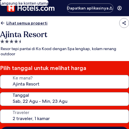
Langsung ke konten utama
Dapatkan aplikasinya
Lihat semua properti
Ajinta Resort
Properti
bintang
Resor tepi pantai di Ko Kood dengan Spa lengkap, kolam renang
4.5
outdoor
Pilih tanggal untuk melihat harga
Ke mana?
Tanggal
Traveler