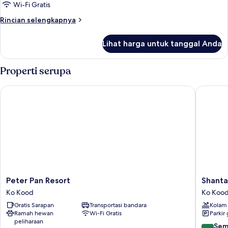
Tropical
Wi-Fi Gratis
Pool
Rincian
Rincian selengkapnya
Villa
lebih
lanjut
Lihat harga untuk tanggal Anda
untuk
Tropical
Pool
Properti serupa
Villa
Peter Pan Resort
Shantaa 
Peter
Shantaa
Peter Pan Resort
Shanta
Pan
Resort
Ko Kood
Ko Koo
Resort
Ko
Gratis Sarapan
Transportasi bandara
Kolam
Ko
Kood
Ramah hewan
Wi-Fi Gratis
Parkir 
Kood
peliharaan
9.8
Sem