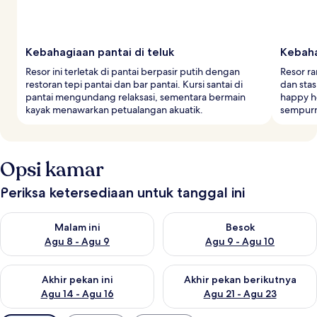
Kebahagiaan pantai di teluk
Kebaha
Resor ini terletak di pantai berpasir putih dengan
Resor r
restoran tepi pantai dan bar pantai. Kursi santai di
dan stas
pantai mengundang relaksasi, sementara bermain
happy h
kayak menawarkan petualangan akuatik.
sempur
Opsi kamar
Periksa ketersediaan untuk tanggal ini
Periksa ketersediaan untuk malam ini Agu 8 - Agu 9
Periksa ketersediaan untuk be
Malam ini
Besok
Agu 8 - Agu 9
Agu 9 - Agu 10
Periksa ketersediaan untuk akhir pekan ini Agu 14 - Agu 16
Periksa ketersediaan untuk ak
Akhir pekan ini
Akhir pekan berikutnya
Agu 14 - Agu 16
Agu 21 - Agu 23