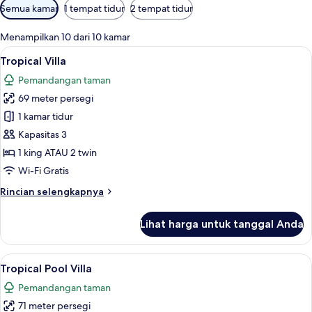
Filter
Semua kamar
1 tempat tidur
2 tempat tidur
tersedia
untuk
Menampilkan 10 dari 10 kamar
kamar
Lihat
Minibar gratis, brankas, meja kerja, d
7
Tropical Villa
semua
Pemandangan taman
foto
69 meter persegi
untuk
Tropical
1 kamar tidur
Villa
Kapasitas 3
1 king ATAU 2 twin
Wi-Fi Gratis
Rincian
Rincian selengkapnya
lebih
lanjut
Lihat harga untuk tanggal Anda
untuk
Tropical
Villa
Lihat
Tropical Pool Villa | Mini
7
Tropical Pool Villa
semua
Pemandangan taman
foto
71 meter persegi
untuk