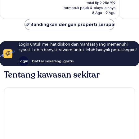
sekarang
655
149
total Rp2.256.919
Rp2.191.183
termasuk pajak & biaya lainnya
ulasan
ulasan
8 Agu - 9 Agu
Bandingkan dengan properti serupa
Login untuk melihat diskon dan manfaat yang memenuhi
syarat. Lebih banyak reward untuk lebih banyak petualangan!
Login
Daftar sekarang, gratis
Tentang kawasan sekitar