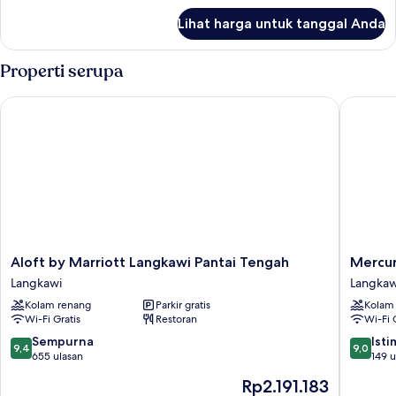
balkon
lanjut
Lihat harga untuk tanggal Anda
(View)
untuk
Kamar
Premium,
Properti serupa
2
Tempat
Aloft by Marriott Langkawi Pantai Tengah
Mercure 
Tidur
Twin,
balkon
(View)
Aloft
Mercur
Aloft by Marriott Langkawi Pantai Tengah
Mercur
by
Langkaw
Langkawi
Langkaw
Marriott
Pantai
Kolam renang
Parkir gratis
Kolam
Langkawi
Cenang
Wi-Fi Gratis
Restoran
Wi-Fi 
Pantai
Langkaw
Tengah
9.4
9.0
Sempurna
Ist
9,4
9,0
Langkawi
dari
dari
655 ulasan
149 u
10,
10,
Harga
Rp2.191.183
Sempurna,
Istimew