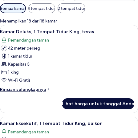
Filter
Semua kamar
1 tempat tidur
2 tempat tidur
tersedia
untuk
Menampilkan 18 dari 18 kamar
kamar
Lihat
Balkon
9
Kamar Deluks, 1 Tempat Tidur King, teras
semua
Pemandangan taman
foto
42 meter persegi
untuk
Kamar
1 kamar tidur
Deluks,
Kapasitas 3
1
1 king
Tempat
Wi-Fi Gratis
Tidur
Rincian
Rincian selengkapnya
King,
lebih
teras
lanjut
Lihat harga untuk tanggal Anda
untuk
Kamar
Deluks,
Lihat
Kamar Eksekutif, 1 Tempat Tidur King, 
9
1
Kamar Eksekutif, 1 Tempat Tidur King, balkon
semua
Tempat
Pemandangan taman
Tidur
foto