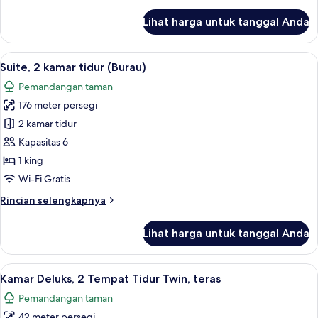
lebih
pemandangan
lanjut
Lihat harga untuk tanggal Anda
laut
untuk
Suite
Deluks,
Lihat
Suite, 2 kamar tidur (Burau) | Minibar
6
1
Suite, 2 kamar tidur (Burau)
semua
Tempat
Pemandangan taman
Tidur
foto
King,
176 meter persegi
untuk
pemandangan
Suite,
2 kamar tidur
laut
2
Kapasitas 6
kamar
1 king
tidur
Wi-Fi Gratis
(Burau)
Rincian
Rincian selengkapnya
lebih
lanjut
Lihat harga untuk tanggal Anda
untuk
Suite,
2
Lihat
Minibar, brankas, meja kerja, dan rua
9
kamar
Kamar Deluks, 2 Tempat Tidur Twin, teras
semua
tidur
Pemandangan taman
(Burau)
foto
42 meter persegi