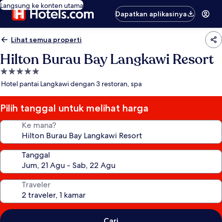
Langsung ke konten utama
Dapatkan aplikasinya
Lihat semua properti
Hilton Burau Bay Langkawi Resort
Properti
bintang
Hotel pantai Langkawi dengan 3 restoran, spa
5.0
Pilih tanggal untuk melihat harga
Ke mana?
Tanggal
Traveler
Cari