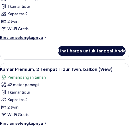
untuk
Kamar
1 kamar tidur
Deluks,
Kapasitas 2
2
2 twin
Tempat
Wi-Fi Gratis
Tidur
Rincian
Rincian selengkapnya
Twin,
lebih
balkon
lanjut
Lihat harga untuk tanggal Anda
(View)
untuk
Kamar
Deluks,
Lihat
Minibar, brankas, meja kerja, dan rua
8
2
Kamar Premium, 2 Tempat Tidur Twin, balkon (View)
semua
Tempat
Pemandangan taman
Tidur
foto
Twin,
42 meter persegi
untuk
balkon
Kamar
1 kamar tidur
(View)
Premium,
Kapasitas 2
2
2 twin
Tempat
Wi-Fi Gratis
Tidur
Rincian
Rincian selengkapnya
Twin,
lebih