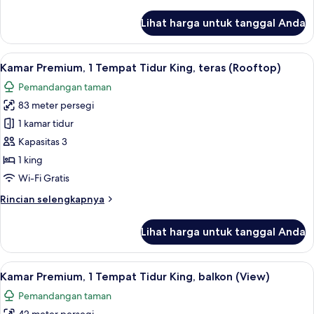
lebih
teras
lanjut
Lihat harga untuk tanggal Anda
untuk
Dupleks
Premium,
Lihat
Kamar Premium, 1 Tempat Tidur King, t
10
1
Kamar Premium, 1 Tempat Tidur King, teras (Rooftop)
semua
Tempat
Pemandangan taman
Tidur
foto
King,
83 meter persegi
untuk
teras
Kamar
1 kamar tidur
Premium,
Kapasitas 3
1
1 king
Tempat
Wi-Fi Gratis
Tidur
Rincian
Rincian selengkapnya
King,
lebih
teras
lanjut
Lihat harga untuk tanggal Anda
(Rooftop)
untuk
Kamar
Premium,
Lihat
Minibar, brankas, meja kerja, dan rua
13
1
Kamar Premium, 1 Tempat Tidur King, balkon (View)
semua
Tempat
Pemandangan taman
Tidur
foto
King,