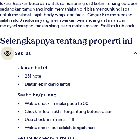
lokasi. Rasakan keseruan untuk semua orang di 3 kolam renang outdoor,
sedangkan tamu yang ingin memanjakan diri bisa mengunjungi spa
untuk menikmati pijat, body wrap, dan facial. Ginger Fire merupakan
salah satu 3 restoran yang menawarkan pemandangan taman dan
melayani sarapan, makan siang, serta makan malam. Fasilitas klub anak
gratis, bar tepi kolam renang, dan pusat kebugaran 24 jam adalah
keunggulan lain di hotel mewah ini. .
Selengkapnya tentang properti ini
Sekilas
Ukuran hotel
251 hotel
Diatur lebih dari 6 lantai
Saat tiba/pulang
Waktu check-in mulai pada 15.00
Check-in lebih akhir tergantung ketersediaan
Usia check-in minimal - 18
Waktu check-out adalah tengah hari
Petunjuk check-in khusus