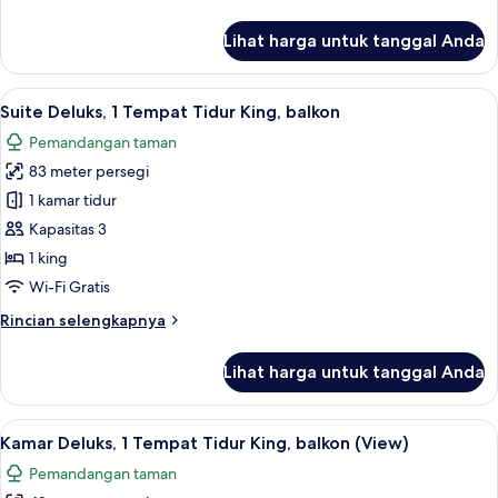
lebih
lanjut
Lihat harga untuk tanggal Anda
untuk
Kamar,
1
Lihat
Smart TV 55-inci dengan saluran TV ka
7
Tempat
Suite Deluks, 1 Tempat Tidur King, balkon
semua
Tidur
Pemandangan taman
King,
foto
balkon
83 meter persegi
untuk
Suite
1 kamar tidur
Deluks,
Kapasitas 3
1
1 king
Tempat
Wi-Fi Gratis
Tidur
Rincian
Rincian selengkapnya
King,
lebih
balkon
lanjut
Lihat harga untuk tanggal Anda
untuk
Suite
Deluks,
Lihat
Minibar, brankas, meja kerja, dan rua
15
1
Kamar Deluks, 1 Tempat Tidur King, balkon (View)
semua
Tempat
Pemandangan taman
Tidur
foto