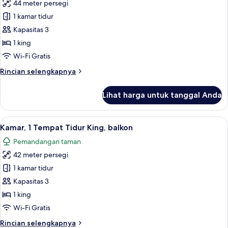
King,
44 meter persegi
untuk
teras
Kamar
1 kamar tidur
Eksekutif,
Kapasitas 3
1
1 king
Tempat
Wi-Fi Gratis
Tidur
Rincian
Rincian selengkapnya
King,
lebih
balkon
lanjut
Lihat harga untuk tanggal Anda
untuk
Kamar
Eksekutif,
Lihat
Minibar, brankas, meja kerja, dan rua
17
1
Kamar, 1 Tempat Tidur King, balkon
semua
Tempat
Pemandangan taman
Tidur
foto
King,
42 meter persegi
untuk
balkon
Kamar,
1 kamar tidur
1
Kapasitas 3
Tempat
1 king
Tidur
Wi-Fi Gratis
King,
Rincian
Rincian selengkapnya
balkon