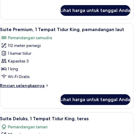
lebih
lanjut
Lihat harga untuk tanggal Anda
untuk
Kamar,
1
Lihat
Smart TV 55-inci dengan saluran TV ka
7
Tempat
Suite Premium, 1 Tempat Tidur King, pemandangan laut
semua
Tidur
Pemandangan samudra
King
foto
112 meter persegi
untuk
Suite
1 kamar tidur
Premium,
Kapasitas 3
1
1 king
Tempat
Wi-Fi Gratis
Tidur
Rincian
Rincian selengkapnya
King,
lebih
pemandangan
lanjut
Lihat harga untuk tanggal Anda
laut
untuk
Suite
Premium,
Lihat
Minibar, brankas, meja kerja, dan rua
11
1
Suite Deluks, 1 Tempat Tidur King, teras
semua
Tempat
Pemandangan taman
Tidur
foto
King,