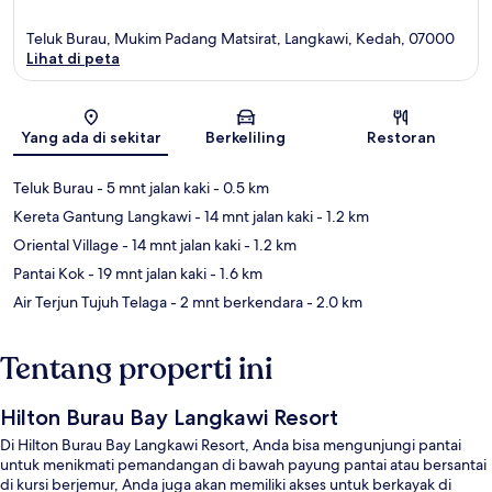
Teluk Burau, Mukim Padang Matsirat, Langkawi, Kedah, 07000
Lihat di peta
Peta
Yang ada di sekitar
Berkeliling
Restoran
Teluk Burau
- 5 mnt jalan kaki
- 0.5 km
Kereta Gantung Langkawi
- 14 mnt jalan kaki
- 1.2 km
Oriental Village
- 14 mnt jalan kaki
- 1.2 km
Pantai Kok
- 19 mnt jalan kaki
- 1.6 km
Air Terjun Tujuh Telaga
- 2 mnt berkendara
- 2.0 km
Tentang properti ini
Hilton Burau Bay Langkawi Resort
Di Hilton Burau Bay Langkawi Resort, Anda bisa mengunjungi pantai
untuk menikmati pemandangan di bawah payung pantai atau bersantai
di kursi berjemur, Anda juga akan memiliki akses untuk berkayak di