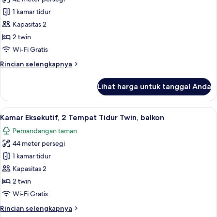
untuk
Kamar
1 kamar tidur
Deluks,
Kapasitas 2
2
2 twin
Tempat
Wi-Fi Gratis
Tidur
Rincian
Rincian selengkapnya
Twin,
lebih
teras
lanjut
Lihat harga untuk tanggal Anda
untuk
Kamar
Deluks,
Lihat
Kamar Eksekutif, 2 Tempat Tidur Twin,
10
2
Kamar Eksekutif, 2 Tempat Tidur Twin, balkon
semua
Tempat
Pemandangan taman
Tidur
foto
Twin,
44 meter persegi
untuk
teras
Kamar
1 kamar tidur
Eksekutif,
Kapasitas 2
2
2 twin
Tempat
Wi-Fi Gratis
Tidur
Rincian
Rincian selengkapnya
Twin,
lebih