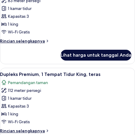
83 meter persegi
untuk
pemandangan
Suite
1 kamar tidur
laut
Deluks,
Kapasitas 3
1
1 king
Tempat
Wi-Fi Gratis
Tidur
Rincian
Rincian selengkapnya
King,
lebih
teras
lanjut
Lihat harga untuk tanggal Anda
untuk
Suite
Deluks,
Lihat
Minibar, brankas, meja kerja, dan rua
11
1
Dupleks Premium, 1 Tempat Tidur King, teras
semua
Tempat
Pemandangan taman
Tidur
foto
King,
112 meter persegi
untuk
teras
Dupleks
1 kamar tidur
Premium,
Kapasitas 3
1
1 king
Tempat
Wi-Fi Gratis
Tidur
Rincian
Rincian selengkapnya
King,