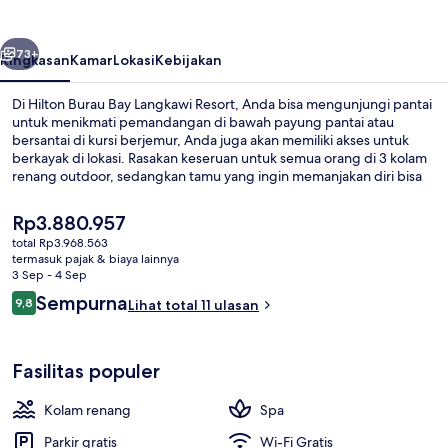
Langkawi
Resort
belumnya
Berikutnya
73+
Ringkasan
Kamar
Lokasi
Kebijakan
Di Hilton Burau Bay Langkawi Resort, Anda bisa mengunjungi pantai
untuk menikmati pemandangan di bawah payung pantai atau
bersantai di kursi berjemur, Anda juga akan memiliki akses untuk
berkayak di lokasi. Rasakan keseruan untuk semua orang di 3 kolam
renang outdoor, sedangkan tamu yang ingin memanjakan diri bisa
mengunjungi spa untuk menikmati pijat, body wrap, dan facial.
Ginger Fire merupakan salah satu 3 restoran yang menawarkan
Harga
Rp3.880.957
pemandangan taman dan melayani sarapan, makan siang, serta
saat
total Rp3.968.563
makan malam. Fasilitas klub anak gratis, bar tepi kolam renang, dan
ini
termasuk pajak & biaya lainnya
pusat kebugaran 24 jam adalah keunggulan lain di hotel mewah ini. .
Bagian depan properti
Rp3.880.957
3 Sep - 4 Sep
Ulasan
Sempurna
9,8
Lihat total 11 ulasan
9,8 dari 10
Fasilitas populer
Kolam renang
Spa
Parkir gratis
Wi-Fi Gratis