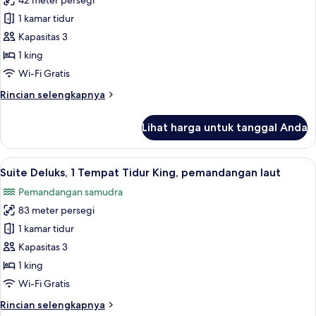
42 meter persegi
untuk
teras
Kamar
1 kamar tidur
(Rooftop)
Premium,
Kapasitas 3
1
1 king
Tempat
Wi-Fi Gratis
Tidur
Rincian
Rincian selengkapnya
King,
lebih
balkon
lanjut
Lihat harga untuk tanggal Anda
(View)
untuk
Kamar
Premium,
Lihat
Pemandangan dari kamar
8
1
Suite Deluks, 1 Tempat Tidur King, pemandangan laut
semua
Tempat
Pemandangan samudra
Tidur
foto
King,
83 meter persegi
untuk
balkon
Suite
1 kamar tidur
(View)
Deluks,
Kapasitas 3
1
1 king
Tempat
Wi-Fi Gratis
Tidur
Rincian
Rincian selengkapnya
King,