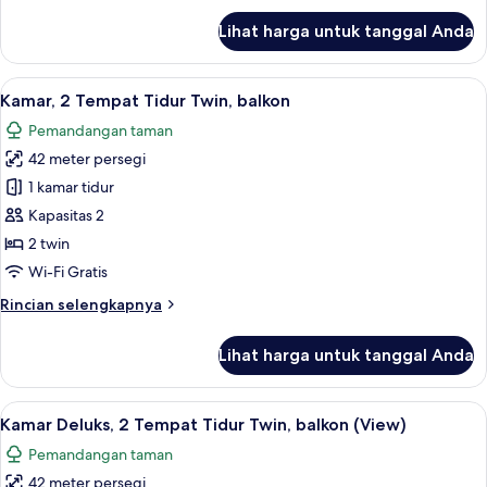
balkon
lanjut
Lihat harga untuk tanggal Anda
untuk
Kamar
Eksekutif,
Lihat
Minibar, brankas, meja kerja, dan rua
15
2
Kamar, 2 Tempat Tidur Twin, balkon
semua
Tempat
Pemandangan taman
Tidur
foto
Twin,
42 meter persegi
untuk
balkon
Kamar,
1 kamar tidur
2
Kapasitas 2
Tempat
2 twin
Tidur
Wi-Fi Gratis
Twin,
Rincian
Rincian selengkapnya
balkon
lebih
lanjut
Lihat harga untuk tanggal Anda
untuk
Kamar,
2
Lihat
Minibar, brankas, meja kerja, dan rua
13
Tempat
Kamar Deluks, 2 Tempat Tidur Twin, balkon (View)
semua
Tidur
Pemandangan taman
Twin,
foto
balkon
42 meter persegi