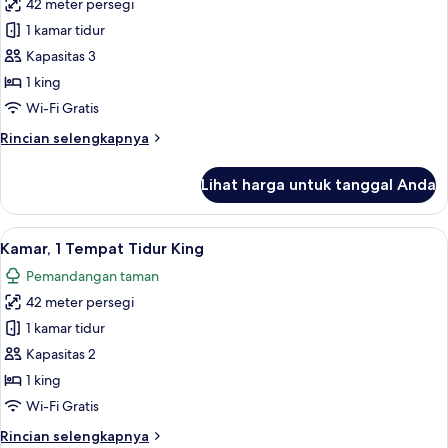
King,
42 meter persegi
untuk
balkon
Kamar
1 kamar tidur
Deluks,
Kapasitas 3
1
1 king
Tempat
Wi-Fi Gratis
Tidur
Rincian
Rincian selengkapnya
King,
lebih
balkon
lanjut
Lihat harga untuk tanggal Anda
(View)
untuk
Kamar
Deluks,
Lihat
Minibar, brankas, meja kerja, dan rua
8
1
Kamar, 1 Tempat Tidur King
semua
Tempat
Pemandangan taman
Tidur
foto
King,
42 meter persegi
untuk
balkon
Kamar,
1 kamar tidur
(View)
1
Kapasitas 2
Tempat
1 king
Tidur
Wi-Fi Gratis
King
Rincian
Rincian selengkapnya