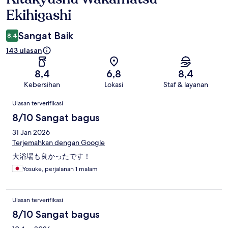
Ekihigashi
Sangat Baik
8,4
143 ulasan
8,4
6,8
8,4
Kebersihan
Lokasi
Staf & layanan
Ulasan
Ulasan terverifikasi
8/10 Sangat bagus
31 Jan 2026
Terjemahkan dengan Google
大浴場も良かったです！
Yosuke, perjalanan 1 malam
Ulasan terverifikasi
8/10 Sangat bagus