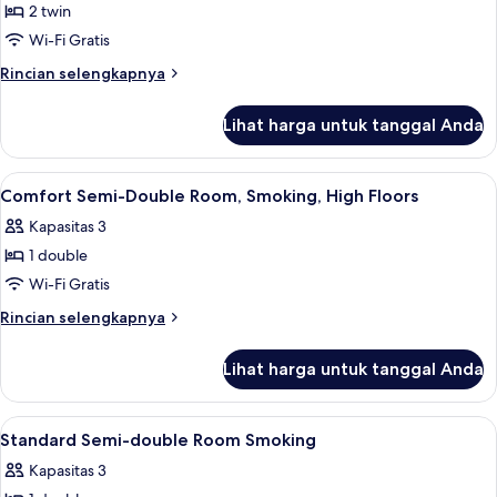
2 twin
Twin
Comfort,
Wi-Fi Gratis
2
Rincian
Rincian selengkapnya
Tempat
lebih
lanjut
Tidur
Lihat harga untuk tanggal Anda
untuk
Twin,
Kamar
Bebas
Twin
Lihat
Meja kerja, Wi-Fi gratis, dan seprai lin
1
Asap
Comfort,
Comfort Semi-Double Room, Smoking, High Floors
semua
2
Rokok
Kapasitas 3
Tempat
foto
Tidur
1 double
untuk
Twin,
Comfort
Wi-Fi Gratis
Bebas
Semi-
Asap
Rincian
Rincian selengkapnya
Rokok
Double
lebih
lanjut
Room,
Lihat harga untuk tanggal Anda
untuk
Smoking,
Comfort
High
Semi-
Lihat
Meja kerja, Wi-Fi gratis, dan seprai lin
1
Floors
Double
Standard Semi-double Room Smoking
semua
Room,
Kapasitas 3
Smoking,
foto
High