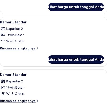
lanjut
Boleh
Lihat harga untuk tanggal Anda
untuk
Merokok
Kamar
Single
Lihat
Meja kerja, Wi-Fi gratis, dan seprai lin
6
Comfort,
Kamar Standar
semua
Boleh
Kapasitas 2
Merokok
foto
1 twin Besar
untuk
Kamar
Wi-Fi Gratis
Standar
Rincian
Rincian selengkapnya
lebih
lanjut
Lihat harga untuk tanggal Anda
untuk
Kamar
Standar
Lihat
Meja kerja, Wi-Fi gratis, dan seprai lin
6
Kamar Standar
semua
Kapasitas 2
foto
1 twin Besar
untuk
Kamar
Wi-Fi Gratis
Standar
Rincian
Rincian selengkapnya
lebih