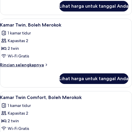
lanjut
Lihat harga untuk tanggal Anda
untuk
Kamar
Standar
Lihat
Meja kerja, Wi-Fi gratis, dan seprai lin
6
Kamar Twin, Boleh Merokok
semua
1 kamar tidur
foto
Kapasitas 2
untuk
Kamar
2 twin
Twin,
Wi-Fi Gratis
Boleh
Rincian
Rincian selengkapnya
Merokok
lebih
lanjut
Lihat harga untuk tanggal Anda
untuk
Kamar
Twin,
Lihat
Meja kerja, Wi-Fi gratis, dan seprai lin
6
Boleh
Kamar Twin Comfort, Boleh Merokok
semua
Merokok
1 kamar tidur
foto
Kapasitas 2
untuk
Kamar
2 twin
Twin
Wi-Fi Gratis