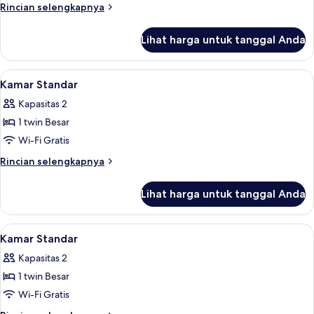
Single
Rincian
Rincian selengkapnya
Comfort,
lebih
lanjut
Bebas
Lihat harga untuk tanggal Anda
untuk
Asap
Kamar
Rokok
Single
Lihat
Meja kerja, Wi-Fi gratis, dan seprai lin
6
Comfort,
Kamar Standar
semua
Bebas
Kapasitas 2
Asap
foto
Rokok
1 twin Besar
untuk
Kamar
Wi-Fi Gratis
Standar
Rincian
Rincian selengkapnya
lebih
lanjut
Lihat harga untuk tanggal Anda
untuk
Kamar
Standar
Lihat
Meja kerja, Wi-Fi gratis, dan seprai lin
6
Kamar Standar
semua
Kapasitas 2
foto
1 twin Besar
untuk
Kamar
Wi-Fi Gratis
Standar