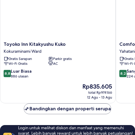
Toyoko
Comfort
Toyoko Inn Kitakyushu Kuko
Comfor
Inn
Hotel
Kokuraminami Ward
Yahatani
Kitakyushu
Kurosaki
Gratis Sarapan
Parkir gratis
Gratis
Kuko
Yahatani
Wi-Fi Gratis
AC
Wi-Fi 
Kokuraminami
Ward
8.8
8.2
Luar Biasa
San
8,8
8,2
dari
dari
886 ulasan
224 
10,
10,
Harga
Rp835.605
Luar
Sangat
sekarang
Biasa,
Baik,
total Rp919.166
Rp835.605
12 Agu - 13 Agu
886
224
ulasan
ulasan
Bandingkan dengan properti serupa
Login untuk melihat diskon dan manfaat yang memenuhi
syarat. Lebih banyak reward untuk lebih banyak petualangan!