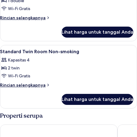
1 double
untuk
Floors
Standard
Wi-Fi Gratis
Semi-
Rincian
Rincian selengkapnya
double
lebih
lanjut
Room
Lihat harga untuk tanggal Anda
untuk
Smoking
Standard
Semi-
Lihat
Meja kerja, Wi-Fi gratis, dan seprai lin
1
double
Standard Twin Room Non-smoking
semua
Room
Kapasitas 4
Smoking
foto
2 twin
untuk
Standard
Wi-Fi Gratis
Twin
Rincian
Rincian selengkapnya
Room
lebih
lanjut
Non-
Lihat harga untuk tanggal Anda
untuk
smoking
Standard
Twin
Properti serupa
Room
Non-
Toyoko Inn Kitakyushu Kuko
Comfort 
smoking