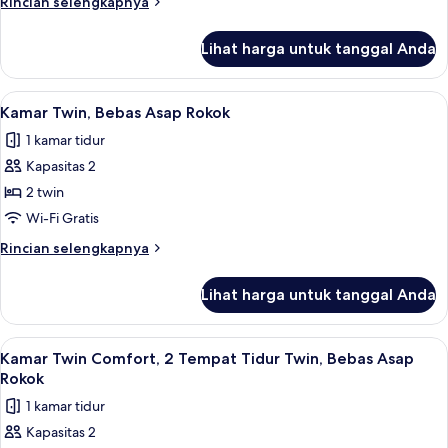
Rincian
Rincian selengkapnya
lebih
lanjut
Lihat harga untuk tanggal Anda
untuk
Kamar
Standar
Lihat
Meja kerja, Wi-Fi gratis, dan seprai lin
6
Kamar Twin, Bebas Asap Rokok
semua
1 kamar tidur
foto
Kapasitas 2
untuk
Kamar
2 twin
Twin,
Wi-Fi Gratis
Bebas
Rincian
Rincian selengkapnya
Asap
lebih
Rokok
lanjut
Lihat harga untuk tanggal Anda
untuk
Kamar
Twin,
Lihat
Meja kerja, Wi-Fi gratis, dan seprai lin
6
Bebas
Kamar Twin Comfort, 2 Tempat Tidur Twin, Bebas Asap
semua
Asap
Rokok
Rokok
foto
1 kamar tidur
untuk
Kapasitas 2
Kamar