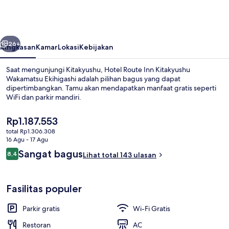
Inn
Kitakyushu
Wakamatsu
belumnya
Berikutnya
Ekihigashi
26+
Ringkasan
Kamar
Lokasi
Kebijakan
Saat mengunjungi Kitakyushu, Hotel Route Inn Kitakyushu
Wakamatsu Ekihigashi adalah pilihan bagus yang dapat
dipertimbangkan. Tamu akan mendapatkan manfaat gratis seperti
WiFi dan parkir mandiri.
Harga
Rp1.187.553
saat
total Rp1.306.308
ini
16 Agu - 17 Agu
Rp1.187.553
Ulasan
Sangat bagus
8,4
Standar kebersihan
Lihat total 143 ulasan
8,4 dari 10
Fasilitas populer
Parkir gratis
Wi-Fi Gratis
Restoran
AC