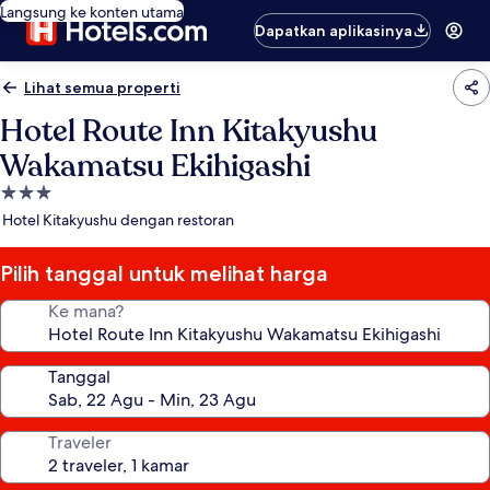
Langsung ke konten utama
Dapatkan aplikasinya
Lihat semua properti
Hotel Route Inn Kitakyushu
Wakamatsu Ekihigashi
Properti
bintang
Hotel Kitakyushu dengan restoran
3.0
Pilih tanggal untuk melihat harga
Ke mana?
Tanggal
Traveler