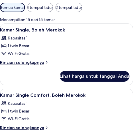
Filter
Semua kamar
1 tempat tidur
2 tempat tidur
tersedia
untuk
Menampilkan 15 dari 15 kamar
kamar
Lihat
Meja kerja, Wi-Fi gratis, dan seprai lin
6
Kamar Single, Boleh Merokok
semua
Kapasitas 1
foto
1 twin Besar
untuk
Kamar
Wi-Fi Gratis
Single,
Rincian
Rincian selengkapnya
Boleh
lebih
lanjut
Merokok
Lihat harga untuk tanggal Anda
untuk
Kamar
Single,
Lihat
Meja kerja, Wi-Fi gratis, dan seprai lin
6
Boleh
Kamar Single Comfort, Boleh Merokok
semua
Merokok
Kapasitas 1
foto
1 twin Besar
untuk
Kamar
Wi-Fi Gratis
Single
Rincian
Rincian selengkapnya
Comfort,
lebih