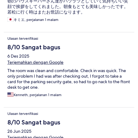
朝のハウスキーパーさん達がハツラツとしていて気持ちいい笑
顔で挨拶をしてくれました。朝食もとても美味しかったです。
若松に行く時はまたお世話になります。
キミエ, perjalanan 1 malam
Ulasan terverifikasi
8/10 Sangat bagus
6 Des 2025
Terjemahkan dengan Google
The room was clean and comfortable. Check in was quick. The
only problem I had was after checking out, I forgot to take a
card for the parking security gate, so had to go nack to the ftont
desk to get one.
Kenneth, perjalanan 1 malam
Ulasan terverifikasi
8/10 Sangat bagus
26 Jun 2025
Terjemahkan dengan Google