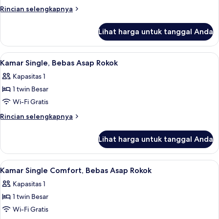
Comfort,
Rincian
Rincian selengkapnya
Boleh
lebih
Merokok
lanjut
Lihat harga untuk tanggal Anda
untuk
Kamar
Twin
Lihat
Meja kerja, Wi-Fi gratis, dan seprai lin
6
Comfort,
Kamar Single, Bebas Asap Rokok
semua
Boleh
Kapasitas 1
Merokok
foto
1 twin Besar
untuk
Kamar
Wi-Fi Gratis
Single,
Rincian
Rincian selengkapnya
Bebas
lebih
lanjut
Asap
Lihat harga untuk tanggal Anda
untuk
Rokok
Kamar
Single,
Lihat
Meja kerja, Wi-Fi gratis, dan seprai lin
6
Bebas
Kamar Single Comfort, Bebas Asap Rokok
semua
Asap
Kapasitas 1
Rokok
foto
1 twin Besar
untuk
Kamar
Wi-Fi Gratis