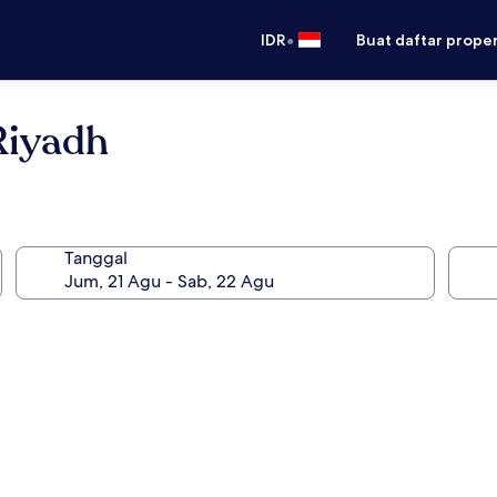
•
IDR
Buat daftar prope
Riyadh
Tanggal