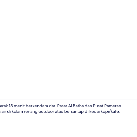
Kamar Standa
arak 15 menit berkendara dari Pasar Al Batha dan Pusat Pameran
 air di kolam renang outdoor atau bersantap di kedai kopi/kafe.
Kamar Keluar