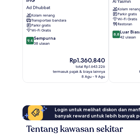
IHG
Al Yasmin
Riyadh
Al
Ad Dhubbat
Kolam renan
Al
Yasmin
Parkir gratis
Malaz
Kolam renang
Wi-Fi Gratis
Transportasi bandara
by
Restoran
Parkir gratis
IHG
Wi-Fi Gratis
8.8
Luar Bias
Ad
8,8
dari
42 ulasan
9.4
Dhubbat
Sempurna
9,4
10,
dari
38 ulasan
Luar
10,
Biasa,
Sempurna,
Harga
Rp1.360.840
42
38
sekarang
ulasan
ulasan
total Rp1.643.226
Rp1.360.840
termasuk pajak & biaya lainnya
8 Agu - 9 Agu
Login untuk melihat diskon dan man
banyak reward untuk lebih banyak p
Tentang kawasan sekitar