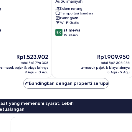
As Sulimaniyah
Riyadh
g
Kolam renang
Al
Transportasi bandara
Sulaimania
Parkir gratis
As
Wi-Fi Gratis
Sulimaniyah
9.0
a
Istimewa
9,0
dari
116 ulasan
10,
Istimewa,
116
Harga
Harga
Rp1.523.902
Rp1.909.950
ulasan
sekarang
sekarang
total Rp1.796.308
total Rp2.306.266
Rp1.523.902
Rp1.909.950
termasuk pajak & biaya lainnya
termasuk pajak & biaya lainnya
9 Agu - 10 Agu
8 Agu - 9 Agu
Bandingkan dengan properti serupa
faat yang memenuhi syarat. Lebih
etualangan!