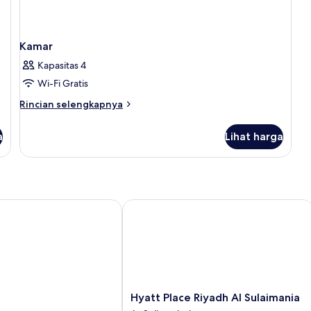
Kamar
Kapasitas 4
Wi-Fi Gratis
Rincian
Rincian selengkapnya
lebih
lanjut
a
Lihat harga
untuk
Kamar
Hyatt Place Riyadh Al Sulaimania
Hyatt
Hyatt Place Riyadh Al Sulaimania
Place