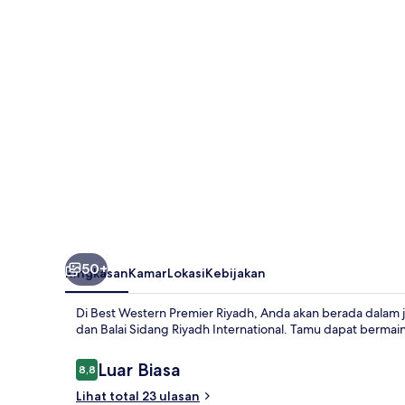
Riyadh
50+
Ringkasan
Kamar
Lokasi
Kebijakan
Di Best Western Premier Riyadh, Anda akan berada dalam j
dan Balai Sidang Riyadh International. Tamu dapat bermain
Ulasan
Luar Biasa
8,8
8,8 dari 10
Lihat total 23 ulasan