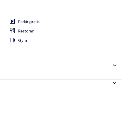
 1 Tempat Tidur King, Bebas Asap Rokok (Dining Table) | Fasilitas kamar
Parkir gratis
Restoran
Gym