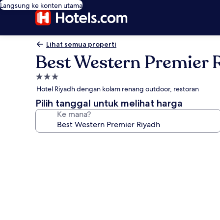
Langsung ke konten utama
Lihat semua properti
Best Western Premier 
Properti
bintang
Hotel Riyadh dengan kolam renang outdoor, restoran
3.0
Pilih tanggal untuk melihat harga
Ke mana?
Galeri
foto
untuk
Best
Western
Premier