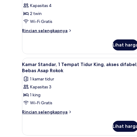
untuk
Bebas
Kapasitas 4
Kamar
Asap
2 twin
Deluks,
Rokok
2
Wi-Fi Gratis
Tempat
Rincian
Rincian selengkapnya
Tidur
lebih
lanjut
Twin,
Lihat harg
untuk
Bebas
Kamar
Asap
Deluks,
Lihat
Kamar Standar, 1 Tempat Tidur 
1
Rokok
2
Kamar Standar, 1 Tempat Tidur King, akses difabel
semua
Tempat
Bebas Asap Rokok
Tidur
foto
1 kamar tidur
Twin,
untuk
Bebas
Kapasitas 3
Kamar
Asap
1 king
Standar,
Rokok
1
Wi-Fi Gratis
Tempat
Rincian
Rincian selengkapnya
Tidur
lebih
lanjut
King,
Lihat harg
untuk
akses
Kamar