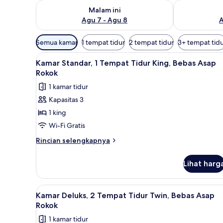
Periksa ketersediaan untuk malam ini Agu 7 - Agu 8
Periksa keter
Malam ini
Agu 7 - Agu 8
A
Filter
Semua kamar
1 tempat tidur
2 tempat tidur
3+ tempat tid
tersedia
Lihat
Kamar Standar, 1 Tempat Tidur 
untuk
4
Kamar Standar, 1 Tempat Tidur King, Bebas Asap
semua
kamar
Rokok
foto
1 kamar tidur
untuk
Kapasitas 3
Kamar
1 king
Standar,
1
Wi-Fi Gratis
Tempat
Rincian
Rincian selengkapnya
Tidur
lebih
lanjut
King,
Lihat harg
untuk
Bebas
Kamar
Asap
Standar,
Lihat
Kamar Deluks, 2 Tempat Tidur T
4
Rokok
1
Kamar Deluks, 2 Tempat Tidur Twin, Bebas Asap
semua
Tempat
Rokok
Tidur
foto
1 kamar tidur
King,