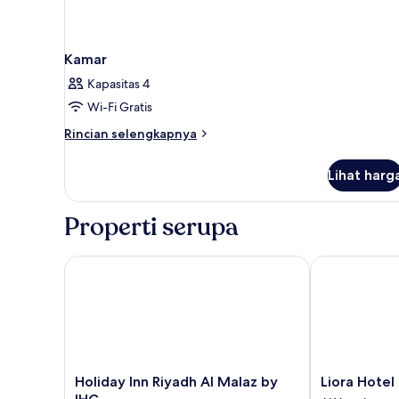
Kamar
Kapasitas 4
Wi-Fi Gratis
Rincian
Rincian selengkapnya
lebih
lanjut
Lihat harg
untuk
Kamar
Properti serupa
Holiday Inn Riyadh Al Malaz by IHG
Liora Hotel
Holiday
Liora
Holiday Inn Riyadh Al Malaz by
Liora Hotel
Inn
Hotel