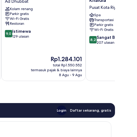
Khaldia
Ad Dhubbat
Wezarat
by
Pusat Kota Riyadh
Kolam renang
Ad
Sheraton
Parkir gratis
Dhubbat
Riyadh
Spa
Wi-Fi Gratis
Transportasi bandara
Khaldia
Restoran
Parkir gratis
Pusat
Wi-Fi Gratis
9.0
Istimewa
Kota
9,0
dari
129 ulasan
8.2
Riyadh
Sangat Baik
8,2
10,
dari
207 ulasan
Istimewa,
10,
129
Sangat
Harga
Rp1.284.101
ulasan
Baik,
sekarang
207
total Rp1.550.552
Rp1.284.101
ulasan
termasuk pajak & biaya lainnya
termasuk paj
8 Agu - 9 Agu
Login
Daftar sekarang, gratis