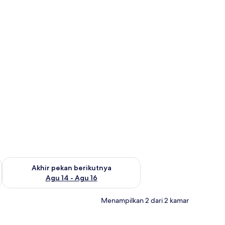
n ini Agu 7 - Agu 9
Periksa ketersediaan untuk akhir pekan berikutnya Agu 14 - A
Akhir pekan berikutnya
Agu 14 - Agu 16
Menampilkan 2 dari 2 kamar