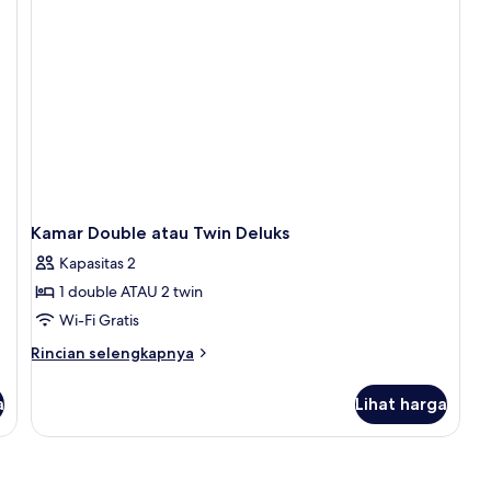
Kamar Double atau Twin Deluks
Kapasitas 2
1 double ATAU 2 twin
Wi-Fi Gratis
Rincian
Rincian selengkapnya
lebih
lanjut
a
Lihat harga
untuk
Kamar
Double
atau
Twin