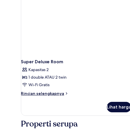
kamar
Super Deluxe Room
Kapasitas 2
1 double ATAU 2 twin
Wi-Fi Gratis
Rincian
Rincian selengkapnya
lebih
lanjut
Lihat harg
untuk
Super
Deluxe
Properti serupa
Room