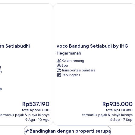
Deluks
 Setiabudhi Bandung
voco Bandung Setiabudi by IHG
voco
rn Setiabudhi
voco Bandung Setiabudi by IHG
Bandung
Hegarmanah
Setiabudi
Kolam renang
by
Spa
g
IHG
Transportasi bandara
an
Hegarmanah
Parkir gratis
a
Harga
Harga
Rp537.190
Rp935.000
sekarang
sekarang
total Rp650.000
total Rp1.131.350
Rp537.190
Rp935.000
termasuk pajak & biaya lainnya
termasuk pajak & biaya lainnya
9 Agu - 10 Agu
6 Sep - 7 Sep
Bandingkan dengan properti serupa