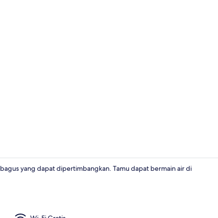
Restoran
 bagus yang dapat dipertimbangkan. Tamu dapat bermain air di
Lobi
Wi-Fi Gratis