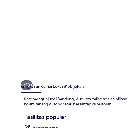
13+
Ringkasan
Kamar
Lokasi
Kebijakan
Saat mengunjungi Bandung, Augusta Valley adalah pilihan
kolam renang outdoor atau bersantap di restoran.
Fasilitas populer
Kolam renang