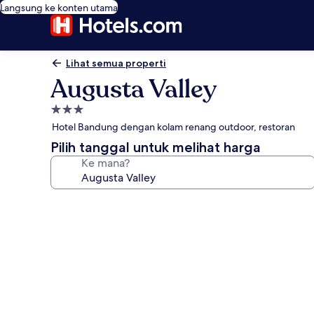
Langsung ke konten utama
Lihat semua properti
Augusta Valley
Properti
bintang
Hotel Bandung dengan kolam renang outdoor, restoran
3.0
Pilih tanggal untuk melihat harga
Ke mana?
Galeri
foto
untuk
Augusta
Valley