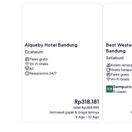
Alqueby Hotel Bandung
Best Western
Alqueby
Best
Alqueby Hotel Bandung
Best Weste
Hotel
Western
Bandung
Cicaheum
Bandung
Setiabudhi
Setiabudi
Parkir gratis
Cicaheum
Bandung
Wi-Fi Gratis
Setiabudi
Kolam renan
AC
Gratis Sarap
Resepsionis 24/7
Parkir gratis
Wi-Fi Gratis
9.8
Sempurn
9,8
dari
11 ulasan
10,
Harga
Rp318.181
Sempurna,
sekarang
11
total Rp384.999
Rp318.181
termasuk pajak & biaya lainnya
ulasan
9 Agu - 10 Agu