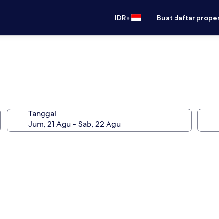
•
IDR
Buat daftar prope
Tanggal