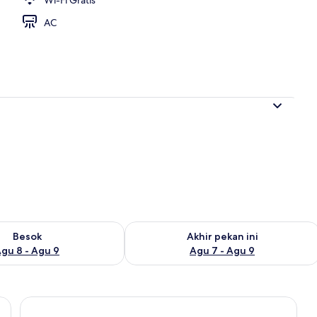
AC
g outdoor
sediaan untuk besok Agu 8 - Agu 9
Periksa ketersediaan untuk akhir peka
Besok
Akhir pekan ini
gu 8 - Agu 9
Agu 7 - Agu 9