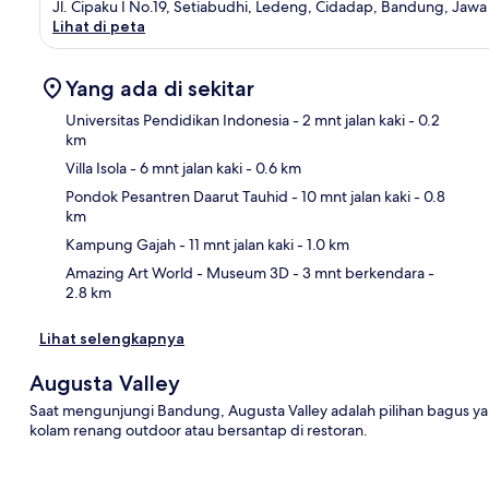
Jl. Cipaku I No.19, Setiabudhi, Ledeng, Cidadap, Bandung, Jawa 
Lihat di peta
Yang ada di sekitar
Universitas Pendidikan Indonesia
- 2 mnt jalan kaki
- 0.2
km
Villa Isola
- 6 mnt jalan kaki
- 0.6 km
Pet
Pondok Pesantren Daarut Tauhid
- 10 mnt jalan kaki
- 0.8
km
Kampung Gajah
- 11 mnt jalan kaki
- 1.0 km
Amazing Art World - Museum 3D
- 3 mnt berkendara
-
2.8 km
Lihat selengkapnya
Augusta Valley
Saat mengunjungi Bandung, Augusta Valley adalah pilihan bagus y
kolam renang outdoor atau bersantap di restoran.