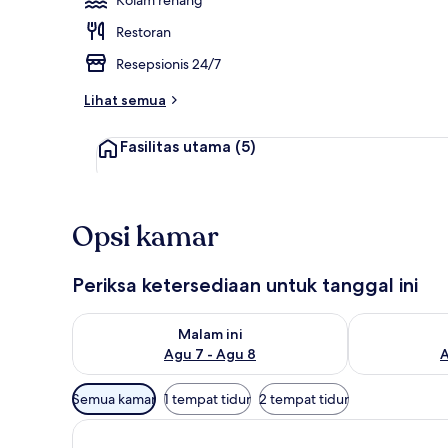
Restoran
Kolam renan
Resepsionis 24/7
Lihat semua
Fasilitas utama
(5)
Opsi kamar
Periksa ketersediaan untuk tanggal ini
Periksa ketersediaan untuk malam ini Agu 7 - Agu 8
Periksa keter
Malam ini
Agu 7 - Agu 8
A
Filter
Semua kamar
1 tempat tidur
2 tempat tidur
tersedia
untuk