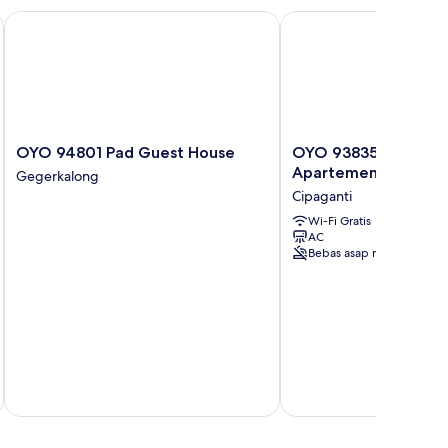
OYO 94801 Pad Guest House
OYO 93835 The Jarrdin
OYO
OYO
OYO 94801 Pad Guest House
OYO 93835 The Jarr
94801
93835
Apartemen By D Car
Gegerkalong
Pad
The
Cipaganti
Guest
Jarrdin
House
Apartemen
Wi-Fi Gratis
AC
Gegerkalong
By
Bebas asap rokok
D
Carpenter
Cipaganti