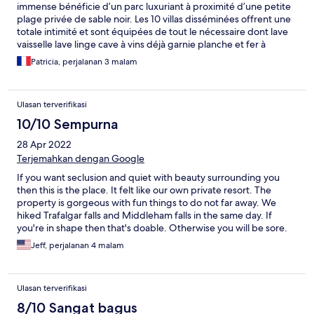
immense bénéficie d’un parc luxuriant à proximité d’une petite
plage privée de sable noir. Les 10 villas disséminées offrent une
totale intimité et sont équipées de tout le nécessaire dont lave
vaisselle lave linge cave à vins déjà garnie planche et fer à
repasser…. une hôtesse personnelle est à disposition pour
Patricia, perjalanan 3 malam
ménage petit déjeuner dans la villa ... Les repas peuvent être
livrés dans la villa ou se prennent dans le petit restaurant en
plein air. Bémol : extrêmement onéreux pour la Dominique
Ulasan terverifikasi
(800€ minimum par nuit et 150€ par personne pour le dîner
hors boisson … également aucune activité ni animation au sein
10/10 Sempurna
de la propriété n’était-ce Spa et salle de gym.
28 Apr 2022
Terjemahkan dengan Google
If you want seclusion and quiet with beauty surrounding you
then this is the place. It felt like our own private resort. The
property is gorgeous with fun things to do not far away. We
hiked Trafalgar falls and Middleham falls in the same day. If
you're in shape then that's doable. Otherwise you will be sore.
Middleham falls requires lots of steps! We stayed in Ti-Fey II and
Jeff, perjalanan 4 malam
loved everything about it. Wish there was a little more view of
Ocean but also loved the privacy and getting in our private
pool. Not many restaurants nearby so we did some cooking in
Ulasan terverifikasi
our villa and ate a light dinner on our own.
8/10 Sangat bagus