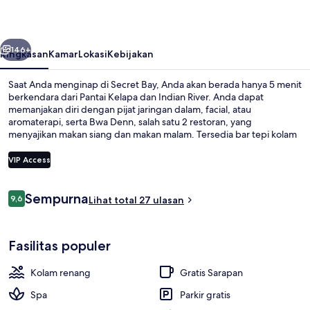
belumnya
Berikutnya
146+
Ringkasan
Kamar
Lokasi
Kebijakan
Saat Anda menginap di Secret Bay, Anda akan berada hanya 5 menit
berkendara dari Pantai Kelapa dan Indian River. Anda dapat
memanjakan diri dengan pijat jaringan dalam, facial, atau
aromaterapi, serta Bwa Denn, salah satu 2 restoran, yang
menyajikan makan siang dan makan malam. Tersedia bar tepi kolam
renang serta pusat kebugaran, dan fasilitas dalam kamar di pondok
mewah ini mencakup mesin cuci/pengering dan kulkas.
VIP Access
Ulasan
Sempurna
9,6
Peninsula Zabuco Honeymoon Villa I |
Lihat total 27 ulasan
9,6 dari 10
Fasilitas populer
Kolam renang
Gratis Sarapan
Spa
Parkir gratis