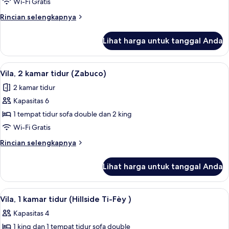
Vila,
Wi-Fi Gratis
2
Rincian
Rincian selengkapnya
kamar
lebih
lanjut
tidur
Lihat harga untuk tanggal Anda
untuk
(Hillside
Vila,
Ti-
2
Lihat
Vila, 2 kamar tidur (Zabuco) | Selimut
5
Fèy
kamar
Vila, 2 kamar tidur (Zabuco)
semua
tidur
)
2 kamar tidur
(Hillside
foto
Ti-
Kapasitas 6
untuk
Fèy
Vila,
1 tempat tidur sofa double dan 2 king
)
2
Wi-Fi Gratis
kamar
Rincian
Rincian selengkapnya
tidur
lebih
(Zabuco)
lanjut
Lihat harga untuk tanggal Anda
untuk
Vila,
2
Lihat
Vila, 1 kamar tidur (Hillside Ti-Fèy ) 
6
kamar
Vila, 1 kamar tidur (Hillside Ti-Fèy )
semua
tidur
Kapasitas 4
(Zabuco)
foto
1 king dan 1 tempat tidur sofa double
untuk