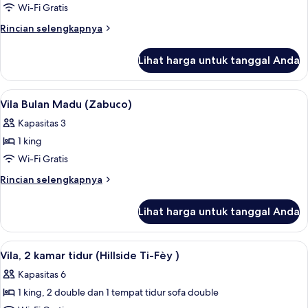
Vila,
Wi-Fi Gratis
1
Rincian
Rincian selengkapnya
kamar
lebih
lanjut
tidur
Lihat harga untuk tanggal Anda
untuk
(Ylang
Vila,
Ylang)
1
Lihat
Vila Bulan Madu (Zabuco) | Selimut bu
6
kamar
Vila Bulan Madu (Zabuco)
semua
tidur
Kapasitas 3
(Ylang
foto
Ylang)
1 king
untuk
Vila
Wi-Fi Gratis
Bulan
Rincian
Rincian selengkapnya
Madu
lebih
lanjut
(Zabuco)
Lihat harga untuk tanggal Anda
untuk
Vila
Bulan
Lihat
Vila, 2 kamar tidur (Hillside Ti-Fèy ) 
7
Madu
Vila, 2 kamar tidur (Hillside Ti-Fèy )
semua
(Zabuco)
Kapasitas 6
foto
1 king, 2 double dan 1 tempat tidur sofa double
untuk