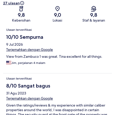
27 ulasan
9,8
9,0
9,8
Kebersihan
Lokasi
Staf & layanan
Ulasan
Ulasan terverifikasi
10/10 Sempurna
9 Jul 2026
Terjemahkan dengan Google
View from Zambuco 1 was great. Tina excellent for all things.
Jim, perjalanan 4 malam
Ulasan terverifikasi
8/10 Sangat bagus
31 Agu 2023
Terjemahkan dengan Google
Given the ratings/reviews & my experience with similar caliber
properties around the world, I was disappointed in certain
things. The security guard at the front gate of the property was