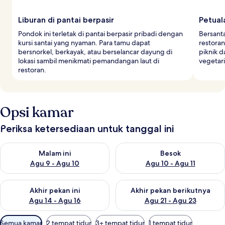
Liburan di pantai berpasir
Petual
Pondok ini terletak di pantai berpasir pribadi dengan
Bersant
kursi santai yang nyaman. Para tamu dapat
restora
bersnorkel, berkayak, atau berselancar dayung di
piknik d
lokasi sambil menikmati pemandangan laut di
vegetari
restoran.
Opsi kamar
Periksa ketersediaan untuk tanggal ini
Periksa ketersediaan untuk malam ini Agu 9 - Agu 10
Periksa ketersediaan untuk be
Malam ini
Besok
Agu 9 - Agu 10
Agu 10 - Agu 11
Periksa ketersediaan untuk akhir pekan ini Agu 14 - Agu 16
Periksa ketersediaan untuk ak
Akhir pekan ini
Akhir pekan berikutnya
Agu 14 - Agu 16
Agu 21 - Agu 23
Filter
Semua kamar
2 tempat tidur
3+ tempat tidur
1 tempat tidur