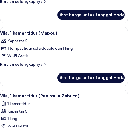
Rincian
Rincian selengkapnya
tidur
lebih
(Clifftop
lanjut
Lihat harga untuk tanggal Anda
untuk
Zabuco)
Vila,
1
Lihat
Selimut bulu angsa, brankas, meja ker
6
kamar
Vila, 1 kamar tidur (Mapou)
semua
tidur
Kapasitas 2
(Clifftop
foto
Zabuco)
1 tempat tidur sofa double dan 1 king
untuk
Vila,
Wi-Fi Gratis
1
Rincian
Rincian selengkapnya
kamar
lebih
lanjut
tidur
Lihat harga untuk tanggal Anda
untuk
(Mapou)
Vila,
1
Lihat
Vila, 1 kamar tidur (Peninsula Zabuco)
7
kamar
Vila, 1 kamar tidur (Peninsula Zabuco)
semua
tidur
1 kamar tidur
(Mapou)
foto
Kapasitas 3
untuk
Vila,
1 king
1
Wi-Fi Gratis