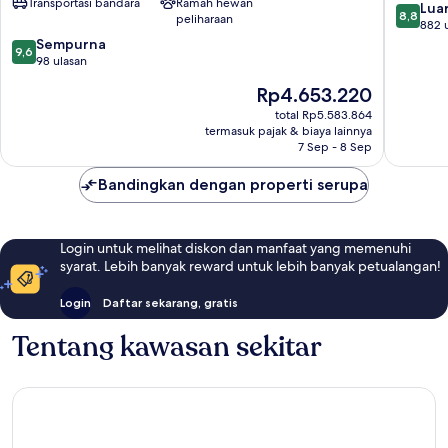
Transportasi bandara
Ramah hewan
Spa
8.8
Luar
8,8
peliharaan
by
dari
882 
IHG
9.6
10,
Sempurna
9,6
Portsmouth
dari
Luar
98 ulasan
10,
Biasa,
Harga
Rp4.653.220
Sempurna,
882
sekarang
98
ulasan
total Rp5.583.864
Rp4.653.220
termasuk pajak & biaya lainnya
ulasan
7 Sep - 8 Sep
Bandingkan dengan properti serupa
Login untuk melihat diskon dan manfaat yang memenuhi
syarat. Lebih banyak reward untuk lebih banyak petualangan!
Login
Daftar sekarang, gratis
Tentang kawasan sekitar