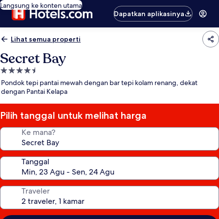
Langsung ke konten utama
Dapatkan aplikasinya
Lihat semua properti
Secret Bay
Properti
bintang
Pondok tepi pantai mewah dengan bar tepi kolam renang, dekat
4.5
dengan Pantai Kelapa
Pilih tanggal untuk melihat harga
Ke mana?
Tanggal
Traveler