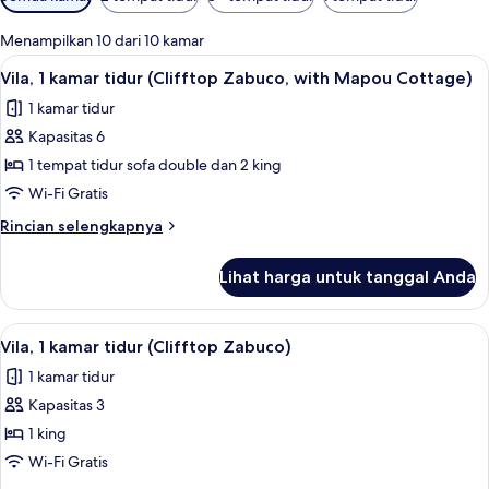
tersedia
untuk
Menampilkan 10 dari 10 kamar
kamar
Lihat
Selimut bulu angsa, brankas, meja ker
5
Vila, 1 kamar tidur (Clifftop Zabuco, with Mapou Cottage)
semua
1 kamar tidur
foto
Kapasitas 6
untuk
Vila,
1 tempat tidur sofa double dan 2 king
1
Wi-Fi Gratis
kamar
Rincian
Rincian selengkapnya
tidur
lebih
(Clifftop
lanjut
Lihat harga untuk tanggal Anda
untuk
Zabuco,
Vila,
with
1
Lihat
Selimut bulu angsa, brankas, meja ker
Mapou
6
kamar
Vila, 1 kamar tidur (Clifftop Zabuco)
semua
tidur
Cottage)
1 kamar tidur
(Clifftop
foto
Zabuco,
Kapasitas 3
untuk
with
Vila,
1 king
Mapou
1
Cottage)
Wi-Fi Gratis
kamar