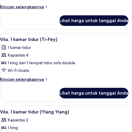
kamar
Rincian
Rincian selengkapnya
tidur
lebih
(Peninsula
lanjut
Lihat harga untuk tanggal Anda
untuk
Zabuco)
Vila,
1
Lihat
Vila, 1 kamar tidur (Ti-Fèy) | Selimut 
5
kamar
Vila, 1 kamar tidur (Ti-Fèy)
semua
tidur
1 kamar tidur
(Peninsula
foto
Zabuco)
Kapasitas 4
untuk
Vila,
1 king dan 1 tempat tidur sofa double
1
Wi-Fi Gratis
kamar
Rincian
Rincian selengkapnya
tidur
lebih
(Ti-
lanjut
Lihat harga untuk tanggal Anda
untuk
Fèy)
Vila,
1
Lihat
Vila, 1 kamar tidur (Ylang Ylang) | Se
5
kamar
Vila, 1 kamar tidur (Ylang Ylang)
semua
tidur
Kapasitas 2
(Ti-
foto
Fèy)
1 king
untuk