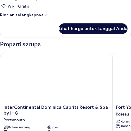
Vila,
Wi-Fi Gratis
1
Rincian
Rincian selengkapnya
kamar
lebih
lanjut
tidur
Lihat harga untuk tanggal Anda
untuk
(Hillside
Vila,
Ti-
1
Properti serupa
Fèy
kamar
tidur
)
InterContinental Dominica Cabrits Resort & Spa by IHG
Fort You
(Hillside
Ti-
Fèy
)
InterContinental
Fort
InterContinental Dominica Cabrits Resort & Spa
Fort Y
Dominica
Young
by IHG
Roseau
Cabrits
Hotel
Portsmouth
Kolam
Resort
Roseau
Transp
&
Kolam renang
Spa