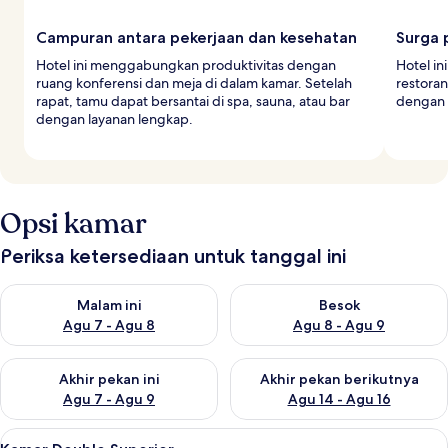
Campuran antara pekerjaan dan kesehatan
Surga 
Hotel ini menggabungkan produktivitas dengan
Hotel in
ruang konferensi dan meja di dalam kamar. Setelah
restoran
rapat, tamu dapat bersantai di spa, sauna, atau bar
dengan 
dengan layanan lengkap.
Opsi kamar
Periksa ketersediaan untuk tanggal ini
Periksa ketersediaan untuk malam ini Agu 7 - Agu 8
Periksa ketersediaan untuk be
Malam ini
Besok
Agu 7 - Agu 8
Agu 8 - Agu 9
Periksa ketersediaan untuk akhir pekan ini Agu 7 - Agu 9
Periksa ketersediaan untuk ak
Akhir pekan ini
Akhir pekan berikutnya
Agu 7 - Agu 9
Agu 14 - Agu 16
Lihat
Seprai antialergi, minibar, brankas, da
6