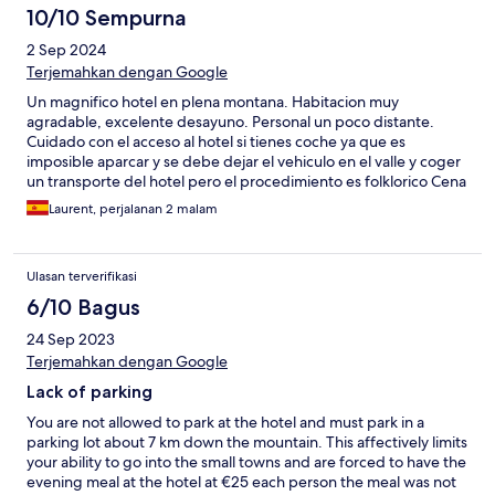
10/10 Sempurna
2 Sep 2024
Terjemahkan dengan Google
Un magnifico hotel en plena montana. Habitacion muy
agradable, excelente desayuno. Personal un poco distante.
Cuidado con el acceso al hotel si tienes coche ya que es
imposible aparcar y se debe dejar el vehiculo en el valle y coger
un transporte del hotel pero el procedimiento es folklorico Cena
buffet correcto. Bonito spa
Laurent, perjalanan 2 malam
Ulasan terverifikasi
6/10 Bagus
24 Sep 2023
Terjemahkan dengan Google
Lack of parking
You are not allowed to park at the hotel and must park in a
parking lot about 7 km down the mountain. This affectively limits
your ability to go into the small towns and are forced to have the
evening meal at the hotel at €25 each person the meal was not