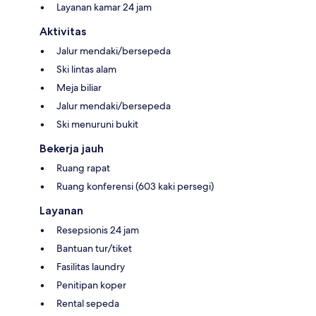
Layanan kamar 24 jam
Aktivitas
Jalur mendaki/bersepeda
Ski lintas alam
Meja biliar
Jalur mendaki/bersepeda
Ski menuruni bukit
Bekerja jauh
Ruang rapat
Ruang konferensi (603 kaki persegi)
Layanan
Resepsionis 24 jam
Bantuan tur/tiket
Fasilitas laundry
Penitipan koper
Rental sepeda