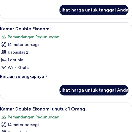
lebih
Orang
lanjut
Lihat harga untuk tanggal Anda
untuk
Kamar
Double
Lihat
Seprai antialergi, minibar, brankas, da
4
Superior
Kamar Double Ekonomi
semua
untuk
Pemandangan Pegunungan
1
foto
Orang
14 meter persegi
untuk
Kamar
Kapasitas 2
Double
1 double
Ekonomi
Wi-Fi Gratis
Rincian
Rincian selengkapnya
lebih
lanjut
Lihat harga untuk tanggal Anda
untuk
Kamar
Double
Lihat
Seprai antialergi, minibar, brankas, da
4
Ekonomi
Kamar Double Ekonomi unutuk 1 Orang
semua
Pemandangan Pegunungan
foto
14 meter persegi
untuk