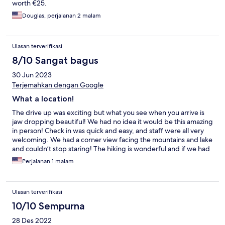
worth €25.
Douglas, perjalanan 2 malam
Ulasan terverifikasi
8/10 Sangat bagus
30 Jun 2023
Terjemahkan dengan Google
What a location!
The drive up was exciting but what you see when you arrive is
jaw dropping beautiful! We had no idea it would be this amazing
in person! Check in was quick and easy, and staff were all very
welcoming. We had a corner view facing the mountains and lake
and couldn’t stop staring! The hiking is wonderful and if we had
been better prepared for the cold would have done a proper
Perjalanan 1 malam
hike. Dinner and breakfast were small but wonderful, ample
offerings of tasty food. We loved the 1 hour of wellness included
with our room (spa view is amazing). The only thing is check with
Ulasan terverifikasi
hotel about leaving window open at night as we tried with ours,
but the wind was so intense it shook our whole room so we
10/10 Sempurna
opted to only crack it open. Highly recommended!
28 Des 2022