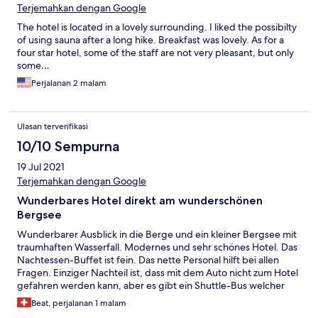
Terjemahkan dengan Google
The hotel is located in a lovely surrounding. I liked the possibilty
of using sauna after a long hike. Breakfast was lovely. As for a
four star hotel, some of the staff are not very pleasant, but only
some…
Perjalanan 2 malam
Ulasan terverifikasi
10/10 Sempurna
19 Jul 2021
Terjemahkan dengan Google
Wunderbares Hotel direkt am wunderschönen
Bergsee
Wunderbarer Ausblick in die Berge und ein kleiner Bergsee mit
traumhaften Wasserfall. Modernes und sehr schönes Hotel. Das
Nachtessen-Buffet ist fein. Das nette Personal hilft bei allen
Fragen. Einziger Nachteil ist, dass mit dem Auto nicht zum Hotel
gefahren werden kann, aber es gibt ein Shuttle-Bus welcher
durch die Bergstrasse hoch fährt. Sehr zum Empfehlen!
Beat, perjalanan 1 malam