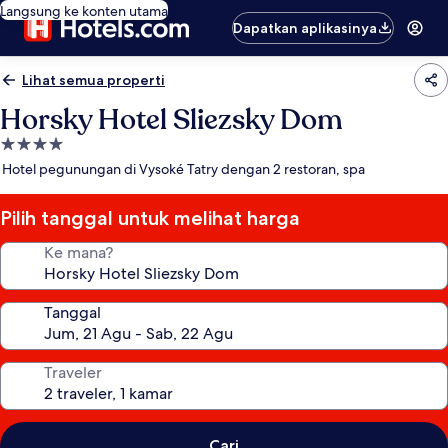
Langsung ke konten utama
Dapatkan aplikasinya
Lihat semua properti
Horsky Hotel Sliezsky Dom
Properti
bintang
Hotel pegunungan di Vysoké Tatry dengan 2 restoran, spa
4.0
Pilih tanggal untuk melihat harga
Ke mana?
Tanggal
Traveler
Cari