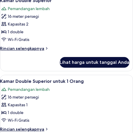
Kamar Double Superior
semua
Pemandangan lembah
foto
16 meter persegi
untuk
Kamar
Kapasitas 2
Double
1 double
Superior
Wi-Fi Gratis
Rincian
Rincian selengkapnya
lebih
lanjut
Lihat harga untuk tanggal Anda
untuk
Kamar
Double
Lihat
Seprai antialergi, minibar, brankas, da
6
Superior
Kamar Double Superior untuk 1 Orang
semua
Pemandangan lembah
foto
16 meter persegi
untuk
Kamar
Kapasitas 1
Double
1 double
Superior
Wi-Fi Gratis
untuk
Rincian
Rincian selengkapnya
1