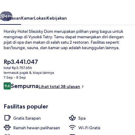
Dom
belumnya
Berikutnya
49+
Ringkasan
Kamar
Lokasi
Kebijakan
Horsky Hotel Sliezsky Dom merupakan pilihan yang bagus untuk
menginap di Vysoké Tatry. Tamu dapat memanjakan diri dengan
pijat di spa dan makan di salah satu 2 restoran. Fasilitas seperti
bar/lounge, sauna, dan kamar uap adalah keunggulan lainnya.
Harga
Rp3.441.047
saat
total Rp3.757.656
ini
termasuk pajak & biaya lainnya
Rp3.441.047
7 Sep - 8 Sep
Pemandangan gunung
Ulasan
Sempurna
9,6
Lihat total 38 ulasan
9,6 dari 10
Fasilitas populer
Gratis Sarapan
Spa
Ramah hewan peliharaan
Wi-Fi Gratis