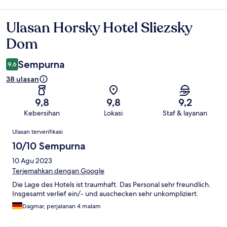
Ulasan Horsky Hotel Sliezsky
Ulasan
Dom
Sempurna
9,6
38 ulasan
9,8
9,8
9,2
Kebersihan
Lokasi
Staf & layanan
Ulasan
Ulasan terverifikasi
10/10 Sempurna
10 Agu 2023
Terjemahkan dengan Google
Die Lage des Hotels ist traumhaft. Das Personal sehr freundlich.
Insgesamt verlief ein/- und auschecken sehr unkompliziert.
Dagmar, perjalanan 4 malam