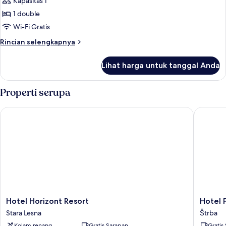
Kamar
Kapasitas 1
Double
1 double
Ekonomi
Wi-Fi Gratis
unutuk
Rincian
Rincian selengkapnya
1
lebih
Orang
lanjut
Lihat harga untuk tanggal Anda
untuk
Kamar
Double
Properti serupa
Ekonomi
unutuk
Hotel Horizont Resort
Hotel P
1
Orang
Hotel
Hotel
Hotel Horizont Resort
Hotel 
Horizont
Panora
Stara Lesna
Štrba
Resort
Štrba
Kolam renang
Gratis Sarapan
Gratis