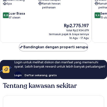
Stara
Spa
Ramah hewan
Ramah
Lesna
peliharaan
peliha
8.8
9.4
Luar Biasa
Sem
8,8
9,4
dari
dari
67 ulasan
15 ul
10,
10,
Harga
Rp2.775.197
Luar
Sempur
sekarang
Biasa,
15
total Rp2.934.679
Rp2.775.197
termasuk pajak & biaya lainnya
67
ulasan
16 Agu - 17 Agu
ulasan
Bandingkan dengan properti serupa
Login untuk melihat diskon dan manfaat yang memenuhi
syarat. Lebih banyak reward untuk lebih banyak petualangan!
Login
Daftar sekarang, gratis
Tentang kawasan sekitar