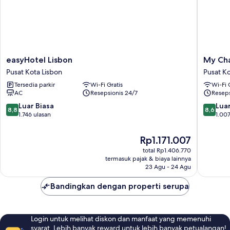
easyHotel
My
easyHotel Lisbon
My Cha
Lisbon
Charm
Pusat Kota Lisbon
Pusat Ko
Pusat
Lisbon
Tersedia parkir
Wi-Fi Gratis
Wi-Fi 
Kota
Suites
AC
Resepsionis 24/7
Reseps
Lisbon
Pusat
Kota
8.8
8.6
Luar Biasa
Luar
8,8
8,6
Lisbon
dari
dari
1.746 ulasan
1.007
10,
10,
Luar
Luar
Harga
Rp1.171.007
Biasa,
Biasa,
sekarang
total Rp1.406.770
1.746
1.007
Rp1.171.007
termasuk pajak & biaya lainnya
ulasan
ulasan
23 Agu - 24 Agu
Bandingkan dengan properti serupa
Login untuk melihat diskon dan manfaat yang memenuhi
syarat. Lebih banyak reward untuk lebih banyak petualangan!