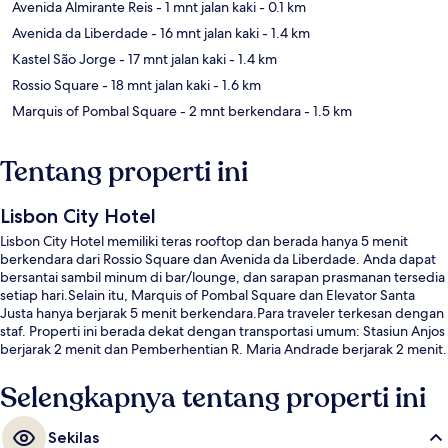
Avenida Almirante Reis
- 1 mnt jalan kaki
- 0.1 km
Avenida da Liberdade
- 16 mnt jalan kaki
- 1.4 km
Kastel São Jorge
- 17 mnt jalan kaki
- 1.4 km
Rossio Square
- 18 mnt jalan kaki
- 1.6 km
Marquis of Pombal Square
- 2 mnt berkendara
- 1.5 km
Tentang properti ini
Lisbon City Hotel
Lisbon City Hotel memiliki teras rooftop dan berada hanya 5 menit
berkendara dari Rossio Square dan Avenida da Liberdade. Anda dapat
bersantai sambil minum di bar/lounge, dan sarapan prasmanan tersedia
setiap hari.Selain itu, Marquis of Pombal Square dan Elevator Santa
Justa hanya berjarak 5 menit berkendara.Para traveler terkesan dengan
staf. Properti ini berada dekat dengan transportasi umum: Stasiun Anjos
berjarak 2 menit dan Pemberhentian R. Maria Andrade berjarak 2 menit.
Selengkapnya tentang properti ini
Sekilas