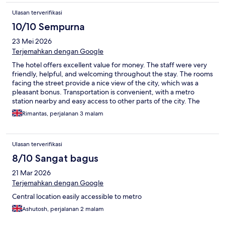
Ulasan terverifikasi
10/10 Sempurna
23 Mei 2026
Terjemahkan dengan Google
The hotel offers excellent value for money. The staff were very
friendly, helpful, and welcoming throughout the stay. The rooms
facing the street provide a nice view of the city, which was a
pleasant bonus. Transportation is convenient, with a metro
station nearby and easy access to other parts of the city. The
only downside is that the neighborhood does not feel
Rimantas, perjalanan 3 malam
particularly safe, especially during the evening and nighttime
hours.
Ulasan terverifikasi
8/10 Sangat bagus
21 Mar 2026
Terjemahkan dengan Google
Central location easily accessible to metro
Ashutosh, perjalanan 2 malam