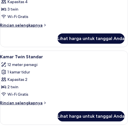
Kamar
Kapasitas 4
Triple
3 twin
Wi-Fi Gratis
Rincian
Rincian selengkapnya
lebih
lanjut
Lihat harga untuk tanggal Anda
untuk
Kamar
Triple
Lihat
Brankas, meja kerja, tirai kedap cahay
6
Kamar Twin Standar
semua
12 meter persegi
foto
1 kamar tidur
untuk
Kamar
Kapasitas 2
Twin
2 twin
Standar
Wi-Fi Gratis
Rincian
Rincian selengkapnya
lebih
lanjut
Lihat harga untuk tanggal Anda
untuk
Kamar