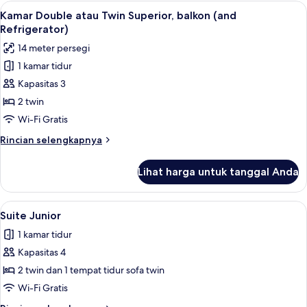
Twin
Lihat
Kamar Double atau Twin Superior, balk
9
Standar
Kamar Double atau Twin Superior, balkon (and
semua
Refrigerator)
foto
14 meter persegi
untuk
1 kamar tidur
Kamar
Kapasitas 3
Double
atau
2 twin
Twin
Wi-Fi Gratis
Superior,
Rincian
Rincian selengkapnya
balkon
lebih
(and
lanjut
Lihat harga untuk tanggal Anda
untuk
Refrigerator)
Kamar
Double
Lihat
Suite Junior | Teras/patio
7
atau
Suite Junior
semua
Twin
1 kamar tidur
Superior,
foto
balkon
Kapasitas 4
untuk
(and
Suite
2 twin dan 1 tempat tidur sofa twin
Refrigerator)
Junior
Wi-Fi Gratis