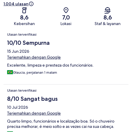
1.004 ulasan
8,6
7,0
8,6
Kebersihan
Lokasi
Staf & layanan
Ulasan
Ulasan terverifikasi
10/10 Sempurna
15 Jun 2026
Terjemahkan dengan Google
Excelente, limpeza e presteza dos funcionários.
Glaucia, perjalanan 1 malam
Ulasan terverifikasi
8/10 Sangat bagus
10 Jul 2026
Terjemahkan dengan Google
Quarto limpo, funcionários e localização boa. Só o chuveiro
precisa melhorar, é meio solto e as vezes cai na sua cabeça.