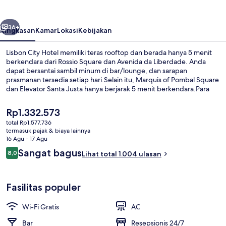
belumnya
Berikutnya
36+
Ringkasan
Kamar
Lokasi
Kebijakan
Lisbon City Hotel memiliki teras rooftop dan berada hanya 5 menit
berkendara dari Rossio Square dan Avenida da Liberdade. Anda
dapat bersantai sambil minum di bar/lounge, dan sarapan
prasmanan tersedia setiap hari.Selain itu, Marquis of Pombal Square
dan Elevator Santa Justa hanya berjarak 5 menit berkendara.Para
traveler terkesan dengan staf. Properti ini berada dekat dengan
transportasi umum: Stasiun Anjos berjarak 2 menit dan
Harga
Rp1.332.573
Pemberhentian R. Maria Andrade berjarak 2 menit.
saat
total Rp1.577.736
ini
termasuk pajak & biaya lainnya
Kamar Double atau Twin Superior, balk
Rp1.332.573
16 Agu - 17 Agu
Ulasan
Sangat bagus
8,0
Lihat total 1.004 ulasan
8,0 dari 10
Fasilitas populer
Wi-Fi Gratis
AC
Bar
Resepsionis 24/7