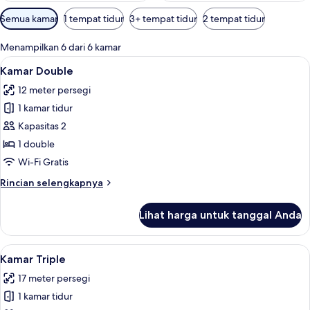
Filter
Semua kamar
1 tempat tidur
3+ tempat tidur
2 tempat tidur
tersedia
untuk
Menampilkan 6 dari 6 kamar
kamar
Lihat
Kamar Double | Brankas, meja kerja, t
7
Kamar Double
semua
12 meter persegi
foto
1 kamar tidur
untuk
Kamar
Kapasitas 2
Double
1 double
Wi-Fi Gratis
Rincian
Rincian selengkapnya
lebih
lanjut
Lihat harga untuk tanggal Anda
untuk
Kamar
Double
Lihat
Kamar Triple | Brankas, meja kerja, ti
5
Kamar Triple
semua
17 meter persegi
foto
1 kamar tidur
untuk