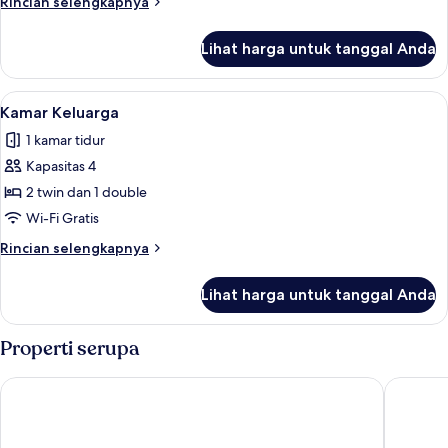
Rincian
Rincian selengkapnya
lebih
lanjut
Lihat harga untuk tanggal Anda
untuk
Suite
Junior
Lihat
Kamar Keluarga | Brankas, meja kerja,
5
Kamar Keluarga
semua
1 kamar tidur
foto
Kapasitas 4
untuk
Kamar
2 twin dan 1 double
Keluarga
Wi-Fi Gratis
Rincian
Rincian selengkapnya
lebih
lanjut
Lihat harga untuk tanggal Anda
untuk
Kamar
Keluarga
Properti serupa
easyHotel Lisbon
My Charm