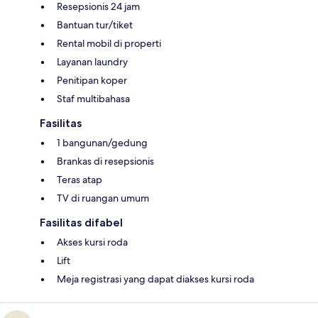
Resepsionis 24 jam
Bantuan tur/tiket
Rental mobil di properti
Layanan laundry
Penitipan koper
Staf multibahasa
Fasilitas
1 bangunan/gedung
Brankas di resepsionis
Teras atap
TV di ruangan umum
Fasilitas difabel
Akses kursi roda
Lift
Meja registrasi yang dapat diakses kursi roda