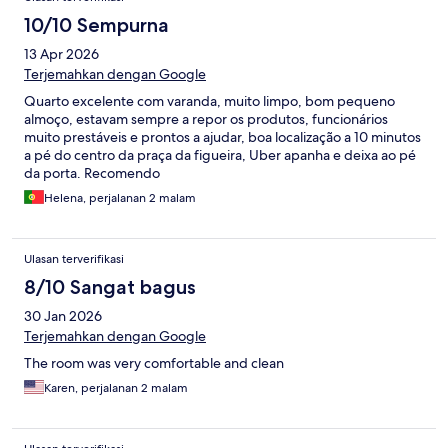
10/10 Sempurna
13 Apr 2026
Terjemahkan dengan Google
Quarto excelente com varanda, muito limpo, bom pequeno
almoço, estavam sempre a repor os produtos, funcionários
muito prestáveis e prontos a ajudar, boa localização a 10 minutos
a pé do centro da praça da figueira, Uber apanha e deixa ao pé
da porta. Recomendo
Helena, perjalanan 2 malam
Ulasan terverifikasi
8/10 Sangat bagus
30 Jan 2026
Terjemahkan dengan Google
The room was very comfortable and clean
Karen, perjalanan 2 malam