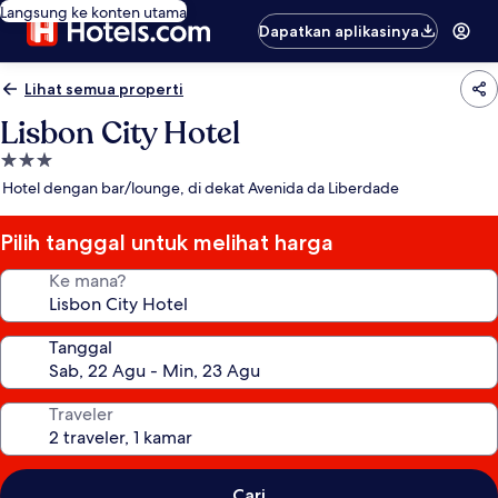
Langsung ke konten utama
Dapatkan aplikasinya
Lihat semua properti
Lisbon City Hotel
Properti
bintang
Hotel dengan bar/lounge, di dekat Avenida da Liberdade
3.0
Pilih tanggal untuk melihat harga
Ke mana?
Tanggal
Traveler
Cari