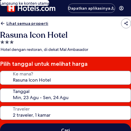
Langsung ke konten utama
Dapatkan aplikasinya
Lihat semua properti
Rasuna Icon Hotel
Properti
bintang
Hotel dengan restoran, di dekat Mal Ambasador
3.0
Pilih tanggal untuk melihat harga
Ke mana?
Tanggal
Traveler
Cari