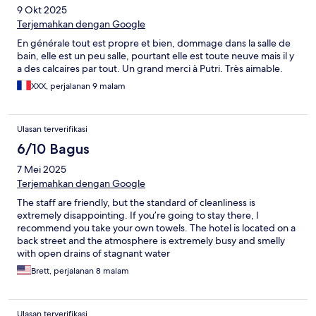
9 Okt 2025
Terjemahkan dengan Google
En générale tout est propre et bien, dommage dans la salle de
bain, elle est un peu salle, pourtant elle est toute neuve mais il y
a des calcaires par tout. Un grand merci à Putri. Très aimable.
XXX, perjalanan 9 malam
Ulasan terverifikasi
6/10 Bagus
7 Mei 2025
Terjemahkan dengan Google
The staff are friendly, but the standard of cleanliness is
extremely disappointing. If you’re going to stay there, I
recommend you take your own towels. The hotel is located on a
back street and the atmosphere is extremely busy and smelly
with open drains of stagnant water
Brett, perjalanan 8 malam
Ulasan terverifikasi