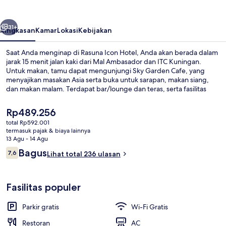
belumnya
Berikutnya
31+
Ringkasan
Kamar
Lokasi
Kebijakan
Saat Anda menginap di Rasuna Icon Hotel, Anda akan berada dalam
jarak 15 menit jalan kaki dari Mal Ambasador dan ITC Kuningan.
Untuk makan, tamu dapat mengunjungi Sky Garden Cafe, yang
menyajikan masakan Asia serta buka untuk sarapan, makan siang,
dan makan malam. Terdapat bar/lounge dan teras, serta fasilitas
dalam kamar yang meliputi kulkas dan microwave.
Harga
Rp489.256
saat
total Rp592.001
ini
termasuk pajak & biaya lainnya
Melayani sarapan, makan siang, dan
Rp489.256
13 Agu - 14 Agu
Ulasan
Bagus
7,6
Lihat total 236 ulasan
7,6 dari 10
Fasilitas populer
Parkir gratis
Wi-Fi Gratis
Restoran
AC