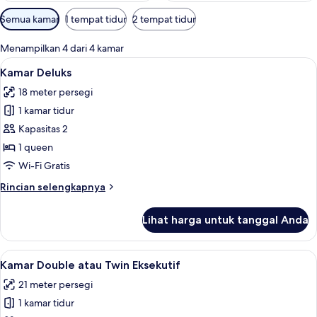
Filter
Semua kamar
1 tempat tidur
2 tempat tidur
tersedia
untuk
Menampilkan 4 dari 4 kamar
kamar
Lihat
Kamar Deluks | Seprai premium, bantal
4
Kamar Deluks
semua
18 meter persegi
foto
1 kamar tidur
untuk
Kamar
Kapasitas 2
Deluks
1 queen
Wi-Fi Gratis
Rincian
Rincian selengkapnya
lebih
lanjut
Lihat harga untuk tanggal Anda
untuk
Kamar
Deluks
Lihat
Kamar Double atau Twin Eksekutif | Se
3
Kamar Double atau Twin Eksekutif
semua
21 meter persegi
foto
1 kamar tidur
untuk