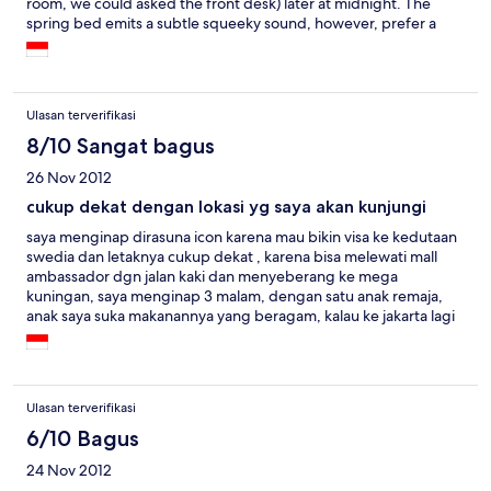
room, we could asked the front desk) later at midnight. The
spring bed emits a subtle squeeky sound, however, prefer a
latex bed or a harder bed. The roof garden was small and nice,
quite pleasant for early breakfast.
Ulasan terverifikasi
8/10 Sangat bagus
26 Nov 2012
cukup dekat dengan lokasi yg saya akan kunjungi
saya menginap dirasuna icon karena mau bikin visa ke kedutaan
swedia dan letaknya cukup dekat , karena bisa melewati mall
ambassador dgn jalan kaki dan menyeberang ke mega
kuningan, saya menginap 3 malam, dengan satu anak remaja,
anak saya suka makanannya yang beragam, kalau ke jakarta lagi
pengen nginap dirasuna icon asal ada diskon,
Ulasan terverifikasi
6/10 Bagus
24 Nov 2012