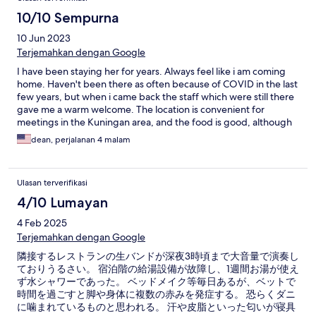
10/10 Sempurna
10 Jun 2023
Terjemahkan dengan Google
I have been staying her for years. Always feel like i am coming
home. Haven't been there as often because of COVID in the last
few years, but when i came back the staff which were still there
gave me a warm welcome. The location is convenient for
meetings in the Kuningan area, and the food is good, although
the menu is limited. But the rooftop restaurant is wonderful.
dean, perjalanan 4 malam
Highly recommended.
Ulasan terverifikasi
4/10 Lumayan
4 Feb 2025
Terjemahkan dengan Google
隣接するレストランの生バンドが深夜3時頃まで大音量で演奏し
ておりうるさい。 宿泊階の給湯設備が故障し、1週間お湯が使え
ず水シャワーであった。 ベッドメイク等毎日あるが、ベットで
時間を過ごすと脚や身体に複数の赤みを発症する。 恐らくダニ
に噛まれているものと思われる。 汗や皮脂といった匂いが寝具