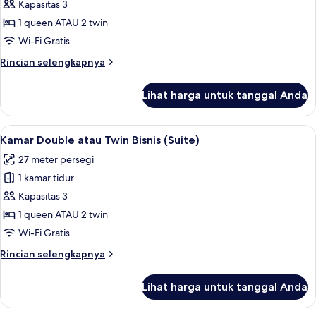
Kamar
Kapasitas 3
Double
1 queen ATAU 2 twin
atau
Wi-Fi Gratis
Twin
Rincian
Rincian selengkapnya
Eksekutif
lebih
lanjut
Lihat harga untuk tanggal Anda
untuk
Kamar
Double
Lihat
Kamar Double atau Twin Bisnis (Suite)
5
atau
Kamar Double atau Twin Bisnis (Suite)
semua
Twin
27 meter persegi
Eksekutif
foto
1 kamar tidur
untuk
Kamar
Kapasitas 3
Double
1 queen ATAU 2 twin
atau
Wi-Fi Gratis
Twin
Rincian
Rincian selengkapnya
Bisnis
lebih
(Suite)
lanjut
Lihat harga untuk tanggal Anda
untuk
Kamar