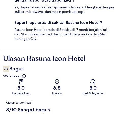
dengan dapur atau dapur kecil?
Ya, dapur tersedia di setiap kamar, dan juga dilengkapi dengan
kulkas, microwave, dan mesin pembuat kopi.
Seperti apa area di sekitar Rasuna Icon Hotel?
Rasuna Icon Hotel berada di Setiabudi, 7 menit berjalan kaki
dari Stasiun Rasuna Said dan 7 menit berjalan kaki dari Mall
Kuningan City.
Ulasan Rasuna Icon Hotel
Ulasan
Bagus
7,6
236 ulasan
8,0
6,8
8,0
Kebersihan
Lokasi
Staf & layanan
Ulasan
Ulasan terverifikasi
8/10 Sangat bagus