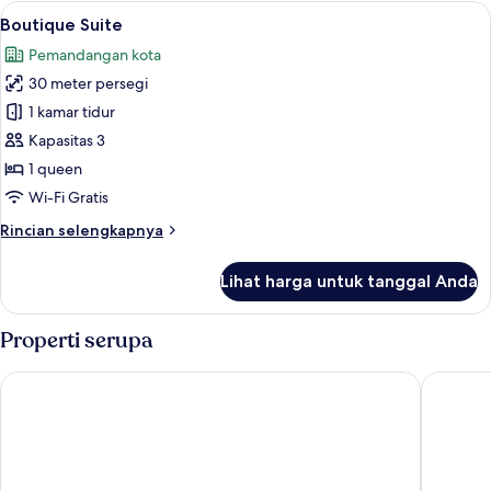
Double
Lihat
Boutique Suite | Seprai premium, bant
5
atau
Boutique Suite
semua
Twin
Pemandangan kota
Bisnis
foto
(Suite)
30 meter persegi
untuk
Boutique
1 kamar tidur
Suite
Kapasitas 3
1 queen
Wi-Fi Gratis
Rincian
Rincian selengkapnya
lebih
lanjut
Lihat harga untuk tanggal Anda
untuk
Boutique
Suite
Properti serupa
D'Bamboo Suites
Hotel Ali