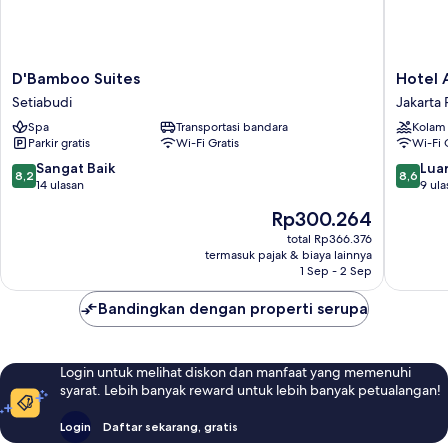
D'Bamboo
Hotel
D'Bamboo Suites
Hotel A
Suites
Alia
Setiabudi
Jakarta 
Setiabudi
Cikini
Spa
Transportasi bandara
Kolam
Jakarta
Parkir gratis
Wi-Fi Gratis
Wi-Fi 
Pusat
8.2
8.6
Sangat Baik
Luar
8,2
8,6
dari
dari
14 ulasan
9 ula
10,
10,
Harga
Rp300.264
Sangat
Luar
sekarang
Baik,
Biasa,
total Rp366.376
Rp300.264
termasuk pajak & biaya lainnya
14
9
1 Sep - 2 Sep
ulasan
ulasan
Bandingkan dengan properti serupa
Login untuk melihat diskon dan manfaat yang memenuhi
syarat. Lebih banyak reward untuk lebih banyak petualangan!
Login
Daftar sekarang, gratis