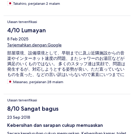
に染み付いており臭い。
Takahiro, perjalanan 2 malam
Ulasan terverifikasi
4/10 Lumayan
8 Feb 2025
Terjemahkan dengan Google
部屋環境、設備環境として、早朝までに及ぶ近隣施設からの音
楽やインターネット速度の問題、またシャワーのお湯圧などが
満足のいくものではない。 多くのスタッフ達は笑顔で、問題は
発生するが、対応しようとする姿勢が良い。ただ直っていない
ものを直った、などの言い訳はいらないので素直にいつまでに
どうするのかをしっかり出来れば良いと思います。 朝食は品数
Masanao, perjalanan 28 malam
が少ないこと、毎日のバリエーションが少ない為、長期では飽
きてきます。また時間帯によっては全くない状態もありまし
た。 ジムは狭い部屋の一室に機材をちょろっと置いているだけ
Ulasan terverifikasi
なので、ジムとは言えません。 ランドリーマシーンはなく、ラ
ンドリーサービスのみで、価格的に近くのクリーニング屋に出
8/10 Sangat bagus
す方が圧倒的に安いです。
23 Sep 2018
Kebersihan dan sarapan cukup memuaskan
Secara keseluruhan cukup memuaskan. Kebersihan kamar, toilet