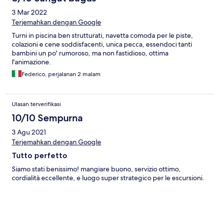
3 Mar 2022
Terjemahkan dengan Google
Turni in piscina ben strutturati, navetta comoda per le piste,
colazioni e cene soddisfacenti, unica pecca, essendoci tanti
bambini un po' rumoroso, ma non fastidioso, ottima
l'animazione.
Federico, perjalanan 2 malam
Ulasan terverifikasi
10/10 Sempurna
3 Agu 2021
Terjemahkan dengan Google
Tutto perfetto
Siamo stati benissimo! mangiare buono, servizio ottimo,
cordialità eccellente, e luogo super strategico per le escursioni.