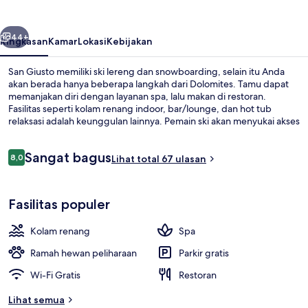
belumnya
Berikutnya
44+
Ringkasan
Kamar
Lokasi
Kebijakan
San Giusto memiliki ski lereng dan snowboarding, selain itu Anda
akan berada hanya beberapa langkah dari Dolomites. Tamu dapat
memanjakan diri dengan layanan spa, lalu makan di restoran.
Fasilitas seperti kolam renang indoor, bar/lounge, dan hot tub
relaksasi adalah keunggulan lainnya. Pemain ski akan menyukai akses
ke penyimpanan alat ski.
Ulasan
Sangat bagus
8,0
Lihat total 67 ulasan
8,0 dari 10
Bagian depan properti
Fasilitas populer
Kolam renang
Spa
Ramah hewan peliharaan
Parkir gratis
Wi-Fi Gratis
Restoran
Lihat semua