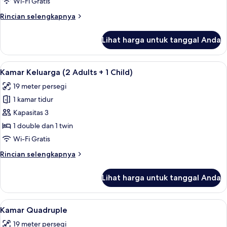
Wi-Fi Gratis
Adults
Rincian
Rincian selengkapnya
+
lebih
2
lanjut
Lihat harga untuk tanggal Anda
untuk
Children)
Kamar
Keluarga
Lihat
Meja kerja, tempat tidur bayi (biaya t
4
(2
Kamar Keluarga (2 Adults + 1 Child)
semua
Adults
19 meter persegi
+
foto
2
1 kamar tidur
untuk
Children)
Kamar
Kapasitas 3
Keluarga
1 double dan 1 twin
(2
Wi-Fi Gratis
Adults
Rincian
Rincian selengkapnya
+
lebih
1
lanjut
Lihat harga untuk tanggal Anda
untuk
Child)
Kamar
Keluarga
Lihat
Meja kerja, tempat tidur bayi (biaya t
5
(2
Kamar Quadruple
semua
Adults
19 meter persegi
+