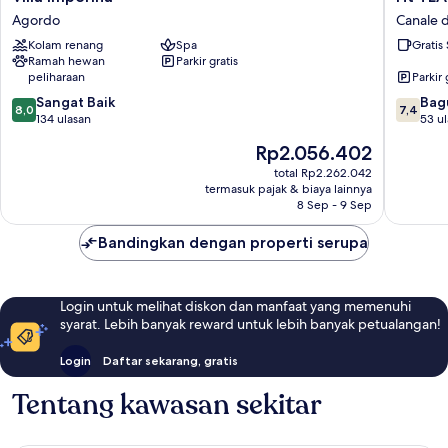
Imperina
TEA
Agordo
Canale 
Agordo
San
Kolam renang
Spa
Gratis
Pellegri
Ramah hewan
Parkir gratis
Canale
peliharaan
Parkir 
d'Agord
8.0
7.4
Sangat Baik
Bag
8,0
7,4
dari
dari
134 ulasan
53 u
10,
10,
Harga
Rp2.056.402
Sangat
Bagus,
sekarang
Baik,
53
total Rp2.262.042
Rp2.056.402
termasuk pajak & biaya lainnya
134
ulasan
8 Sep - 9 Sep
ulasan
Bandingkan dengan properti serupa
Login untuk melihat diskon dan manfaat yang memenuhi
syarat. Lebih banyak reward untuk lebih banyak petualangan!
Login
Daftar sekarang, gratis
Tentang kawasan sekitar