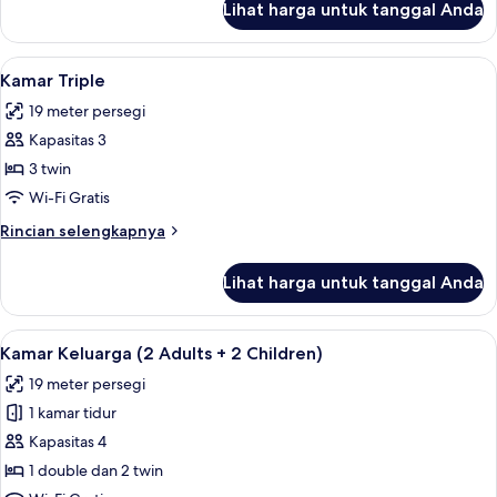
Lihat harga untuk tanggal Anda
untuk
Kamar
Single
Lihat
Meja kerja, tempat tidur bayi (biaya t
3
Kamar Triple
semua
19 meter persegi
foto
Kapasitas 3
untuk
Kamar
3 twin
Triple
Wi-Fi Gratis
Rincian
Rincian selengkapnya
lebih
lanjut
Lihat harga untuk tanggal Anda
untuk
Kamar
Triple
Lihat
Meja kerja, tempat tidur bayi (biaya t
4
Kamar Keluarga (2 Adults + 2 Children)
semua
19 meter persegi
foto
1 kamar tidur
untuk
Kamar
Kapasitas 4
Keluarga
1 double dan 2 twin
(2