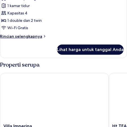
foto
1
1 kamar tidur
untuk
Child)
Kamar
Kapasitas 4
Quadruple
1 double dan 2 twin
Wi-Fi Gratis
Rincian
Rincian selengkapnya
lebih
lanjut
Lihat harga untuk tanggal Anda
untuk
Kamar
Quadruple
Properti serupa
Villa Imperina
Ht TEA S
Villa
Ht
Villa Imperina
Ht TEA