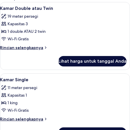
kamar
Lihat
Meja kerja, tempat tidur bayi (biaya t
3
Kamar Double atau Twin
semua
19 meter persegi
foto
Kapasitas 3
untuk
Kamar
1 double ATAU 2 twin
Double
Wi-Fi Gratis
atau
Rincian
Rincian selengkapnya
Twin
lebih
lanjut
Lihat harga untuk tanggal Anda
untuk
Kamar
Double
Lihat
Meja kerja, tempat tidur bayi (biaya t
4
atau
Kamar Single
semua
Twin
11 meter persegi
foto
Kapasitas 1
untuk
Kamar
1 king
Single
Wi-Fi Gratis
Rincian
Rincian selengkapnya
lebih
lanjut