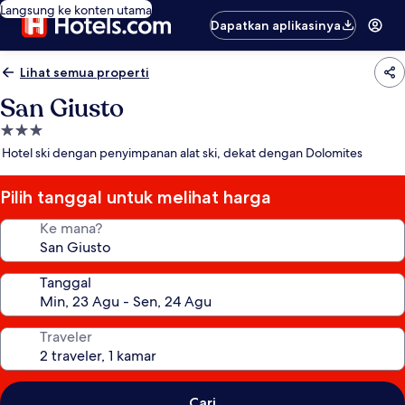
Langsung ke konten utama
Dapatkan aplikasinya
Lihat semua properti
San Giusto
Properti
bintang
Hotel ski dengan penyimpanan alat ski, dekat dengan Dolomites
3.0
Pilih tanggal untuk melihat harga
Ke mana?
Tanggal
Traveler
Cari