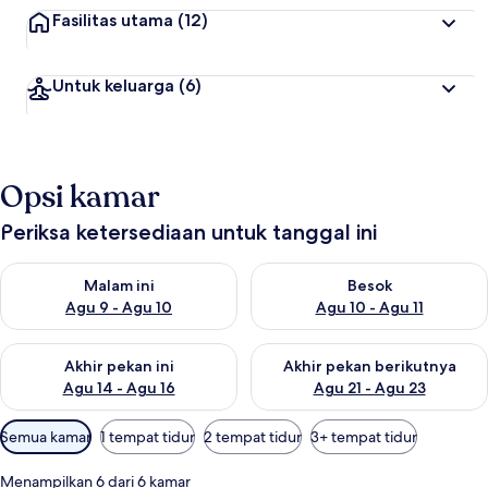
Fasilitas utama
(12)
Untuk keluarga
(6)
Opsi kamar
Periksa ketersediaan untuk tanggal ini
Periksa ketersediaan untuk malam ini Agu 9 - Agu 10
Periksa ketersediaan untuk be
Malam ini
Besok
Agu 9 - Agu 10
Agu 10 - Agu 11
Periksa ketersediaan untuk akhir pekan ini Agu 14 - Agu 16
Periksa ketersediaan untuk ak
Akhir pekan ini
Akhir pekan berikutnya
Agu 14 - Agu 16
Agu 21 - Agu 23
Filter
Semua kamar
1 tempat tidur
2 tempat tidur
3+ tempat tidur
tersedia
untuk
Menampilkan 6 dari 6 kamar