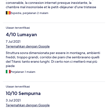
convenable, la connexion internet presque inexistante, la
chambre mal insonorisée et le petit-déjeuner d'une tristesse
sans nom. L'hôtel le plus cher de mon voyage mais de loin le
Expedia, perjalanan 2 malam
moins agréable.
Ulasan terverifikasi
4/10 Lumayan
7 Jul 2021
Terjemahkan dengan Google
Struttura sovra dimensionata per essere in montagna, ambienti
freddi, troppo grandi, corridoi dei piani che sembravano quelli
del Titanic tanto erano lunghi. Di certo non ci metterò mai più
piede
Perjalanan 1 malam
Ulasan terverifikasi
10/10 Sempurna
3 Jul 2021
Terjemahkan dengan Google