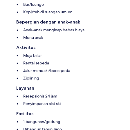
Bar/lounge
Kopi/teh di ruangan umum
Bepergian dengan anak-anak
Anak-anak menginap bebas biaya
Menu anak
Aktivitas
Meja biliar
Rental sepeda
Jalur mendaki/bersepeda
Ziplining
Layanan
Resepsionis 24 jam
Penyimpanan alat ski
Fasilitas
1 bangunan/gedung
Dibangun tahun 1965