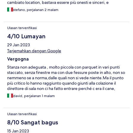
cambiato location, bastava essere più onesti e sinceri, e
avvertirci che la camera poteva essere rumorosa , ci saremmo
stefano, perjalanan 2 malam
indirizzati diversamente.
Ulasan terverifikasi
4/10 Lumayan
29 Jan 2023
Terjemahkan dengan Google
Vergogna
Stanza non adeguata , molto piccola con parquet in vari punti
staccato, senza finestre ma con due fessure poste in alto, non so
nemmeno se a norma,dalle quali non si vede niente.Ma il punto
più critico lo hanno raggiunto quando giunti alla colazione il
direttore di sala non ci ha fatto entrare perché c era il cane,
abbiamo dovuto mangiare su due divani brutti posti davanti all
david, perjalanan 1 malam
ascensore senza tavolo chiaramente ,tenendo le pietanze in
mano, una situazione da profughi paganti.chiaramente con
molta calma sono andato a parlare con il direttore manifestando
Ulasan terverifikasi
il dissenso.situazione molto vergognosa, e il direttore non si
scusava nemmeno, solo la mia calma ha mantenuto la cosa nel
8/10 Sangat bagus
decente
15 Jan 2023