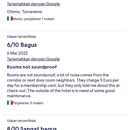
Terjemahkan dengan Google
Ottimo. Torneremo
Monic, perjalanan 1 malam
Ulasan terverifikasi
6/10 Bagus
6 Mar 2022
Terjemahkan dengan Google
Rooms not soundproof
Rooms are not soundproof, a lot of noise comes from the
corridor or next door room neighbors. They charge 5 Euro per
day for a membership card, but they only told me about this at
check-out. The outside of the hotel is in need of some good
maintenance.
Perjalanan 3 malam
Ulasan terverifikasi
8/10 Sangat bagus